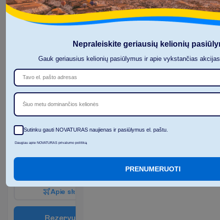
K
a
m
b
a
r
i
o
p
a
t
o
g
u
m
a
i
Plaukų
Maksimalus
džiovintuvas
apgyvendinimas
Nepraleiskite geriausių kelionių pasiūl
Seifas
– 3
Bevielis
Oro
Gauk geriausius kelionių pasiūlymus ir apie vykstančias akcija
internetas
kondicionierius
Balkonas
Vonia arba
dušas
Šiuo metu dominančios kelionės
P
l
a
č
i
a
u
I
š
v
y
k
i
m
o
m
i
e
s
t
a
s
:
V
i
l
n
i
u
s
Sutinku gauti NOVATURAS naujienas ir pasiūlymus el. paštu.
12 n. viešbutyje
(14 n. iš viso)
Daugiau apie NOVATURAS privalumo politiką
2027-03-06
 - 
2027-03-19
2069.00
I
š
v
i
s
o
:
€/asm.
PRENUMERUOTI
I
š
v
i
s
o
4138.00
€/grupei
A
p
i
e
s
k
r
y
d
į
R
e
z
e
r
v
u
o
t
i