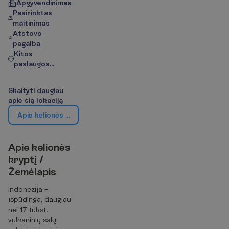
Apgyvendinimas
Pasirinktas
maitinimas
Atstovo
pagalba
Kitos
paslaugos...
S
k
a
i
t
y
t
i
d
a
u
g
i
a
u
a
p
i
e
š
i
ą
l
o
k
a
c
i
j
ą
A
p
i
e
k
e
l
i
o
n
ė
s
k
r
y
p
t
į
/
Ž
e
m
ė
l
a
p
i
s
A
p
i
e
k
e
l
i
o
n
ė
s
k
r
y
p
t
į
/
Ž
e
m
ė
l
a
p
i
s
Indonezija –
įspūdinga, daugiau
nei 17 tūkst.
vulkaninių salų