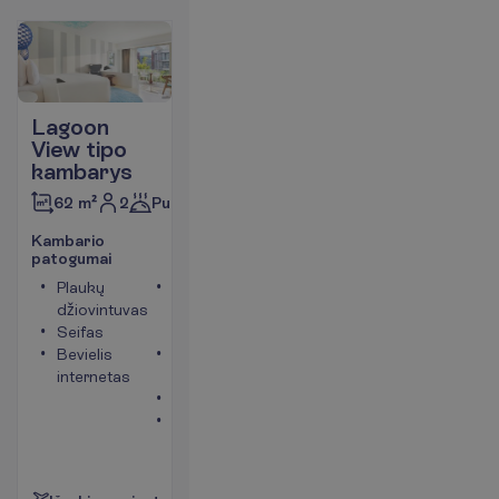
Lagoon
View tipo
kambarys
2
Pusryčiai
62 m²
K
a
m
b
a
r
i
o
p
a
t
o
g
u
m
a
i
Plaukų
Maksimalus
džiovintuvas
apgyvendinimas
Seifas
– 3
Bevielis
Oro
internetas
kondicionierius
Balkonas
Vonia arba
dušas
P
l
a
č
i
a
u