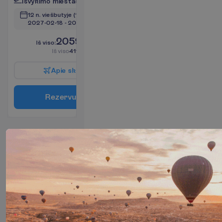
I
š
v
y
k
i
m
o
m
i
e
s
t
a
s
:
V
i
l
n
i
u
s
12 n. viešbutyje
(14 n. iš viso)
2027-02-18
 - 
2027-03-03
2059.00
I
š
v
i
s
o
:
€/asm.
I
š
v
i
s
o
4118.00
€/grupei
A
p
i
e
s
k
r
y
d
į
R
e
z
e
r
v
u
o
t
i
Lagoon
View tipo
kambarys
2
Pusryčiai
62 m²