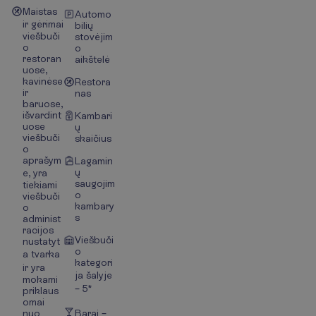
Maistas
Automo
ir gėrimai
bilių
viešbuči
stovėjim
o
o
restoran
aikštelė
uose,
kavinėse
Restora
ir
nas
baruose,
išvardint
Kambari
uose
ų
viešbuči
skaičius
o
aprašym
Lagamin
ų
e, yra
saugojim
tiekiami
o
viešbuči
kambary
o
s
administ
racijos
Viešbuči
nustatyt
o
a tvarka
kategori
ir yra
ja šalyje
mokami
– 5*
priklaus
omai
nuo
Barai –