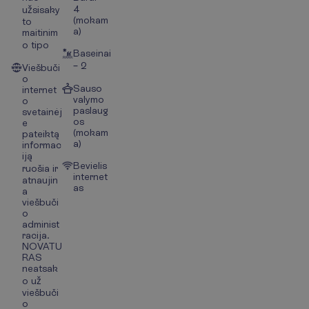
4
užsisaky
(mokam
to
a)
maitinim
o tipo
Baseinai
– 2
Viešbuči
o
Sauso
internet
valymo
o
paslaug
svetainėj
os
e
(mokam
pateiktą
a)
informac
iją
Bevielis
ruošia ir
internet
atnaujin
as
a
viešbuči
o
administ
racija.
NOVATU
RAS
neatsak
o už
viešbuči
o