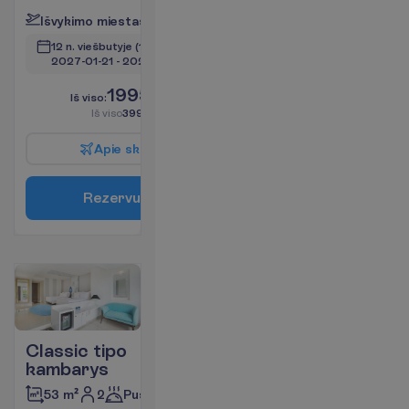
I
š
v
y
k
i
m
o
m
i
e
s
t
a
s
:
V
i
l
n
i
u
s
12 n. viešbutyje
(14 n. iš viso)
2027-01-21
 - 
2027-02-03
1995.00
I
š
v
i
s
o
:
€/asm.
I
š
v
i
s
o
3990.00
€/grupei
A
p
i
e
s
k
r
y
d
į
R
e
z
e
r
v
u
o
t
i
Classic tipo
kambarys
2
Pusryčiai
53 m²