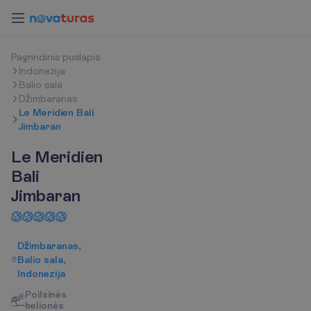
P
a
g
r
i
n
d
i
n
i
s
p
u
s
l
a
p
i
s
Indonezija
Balio sala
Džimbaranas
Le Meridien Bali
Jimbaran
Le Meridien
Bali
Jimbaran
Džimbaranas,
Balio sala,
Indonezija
Poilsinės
kelionės