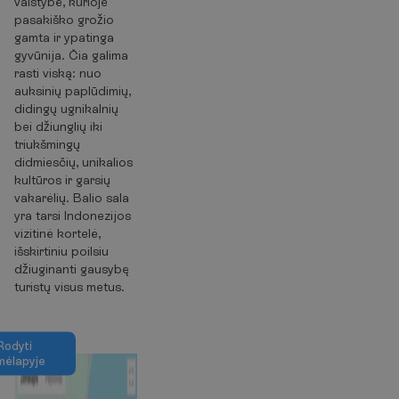
valstybė, kurioje
pasakiško grožio
gamta ir ypatinga
gyvūnija. Čia galima
rasti viską: nuo
auksinių paplūdimių,
didingų ugnikalnių
bei džiunglių iki
triukšmingų
didmiesčių, unikalios
kultūros ir garsių
vakarėlių. Balio sala
yra tarsi Indonezijos
vizitinė kortelė,
išskirtiniu poilsiu
džiuginanti gausybę
turistų visus metus.
R
o
d
y
t
i
m
ė
l
a
p
y
j
e