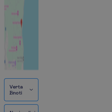
V
e
r
t
a
ž
i
n
o
t
i