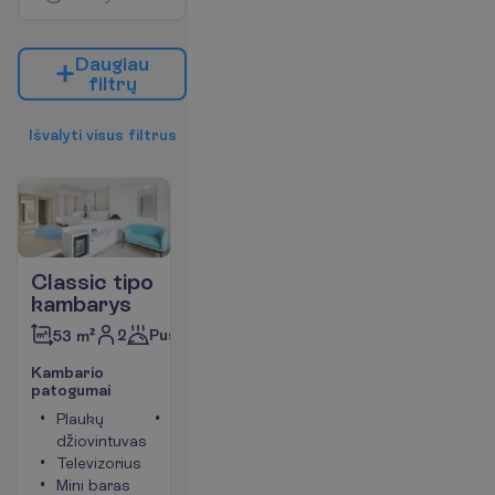
D
a
u
g
i
a
u
f
i
l
t
r
ų
I
š
v
a
l
y
t
i
v
i
s
u
s
f
i
l
t
r
u
s
Classic tipo
kambarys
2
Pusryčiai
53 m²
K
a
m
b
a
r
i
o
p
a
t
o
g
u
m
a
i
Plaukų
Kambario
džiovintuvas
plotas
Televizorius
apie 53
Mini baras
m²