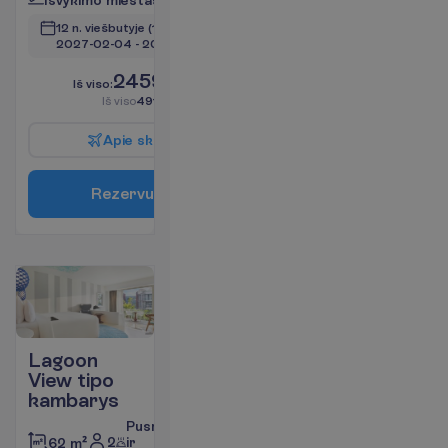
12 n. viešbutyje
(14 n. iš viso)
2027-02-04
 - 
2027-02-17
2459.00
I
š
v
i
s
o
:
€/asm.
I
š
v
i
s
o
4918.00
€/grupei
A
p
i
e
s
k
r
y
d
į
R
e
z
e
r
v
u
o
t
i
Lagoon
View tipo
kambarys
Pusryčiai
2
ir
62 m²