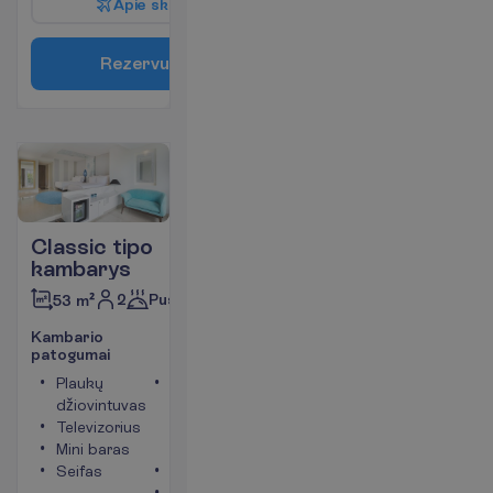
A
p
i
e
s
k
r
y
d
į
R
e
z
e
r
v
u
o
t
i
Classic tipo
kambarys
2
Pusryčiai
53 m²
K
a
m
b
a
r
i
o
p
a
t
o
g
u
m
a
i
Plaukų
Kambario
džiovintuvas
plotas
Televizorius
apie 53
Mini baras
m²
Seifas
Balkonas