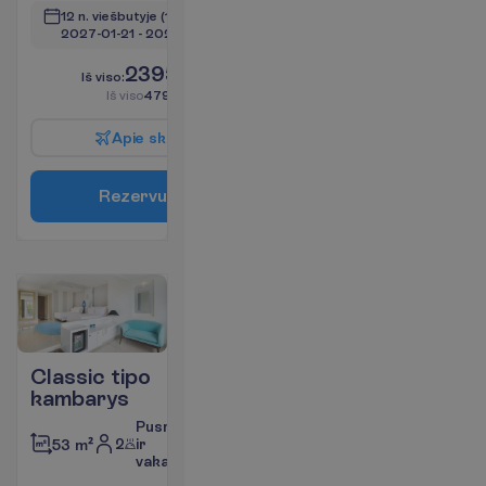
12 n. viešbutyje
(14 n. iš viso)
2027-01-21
 - 
2027-02-03
2395.00
I
š
v
i
s
o
:
€/asm.
I
š
v
i
s
o
4790.00
€/grupei
A
p
i
e
s
k
r
y
d
į
R
e
z
e
r
v
u
o
t
i
Classic tipo
kambarys
Pusryčiai
2
ir
53 m²
vakarienė