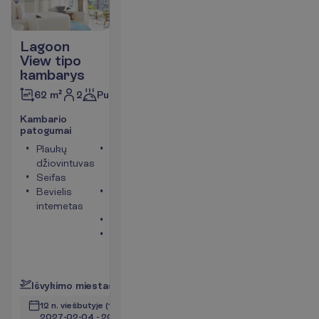
Lagoon
View tipo
kambarys
2
Pusryčiai
62 m²
K
a
m
b
a
r
i
o
p
a
t
o
g
u
m
a
i
Plaukų
Maksimalus
džiovintuvas
apgyvendinimas
Seifas
– 3
Bevielis
Oro
internetas
kondicionierius
Balkonas
Vonia arba
dušas
P
l
a
č
i
a
u
I
š
v
y
k
i
m
o
m
i
e
s
t
a
s
:
V
i
l
n
i
u
s
12 n. viešbutyje
(14 n. iš viso)
2027-02-04
 - 
2027-02-17