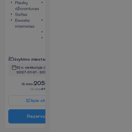
Plaukų
Maksimalus
džiovintuvas
apgyvendinimas
Seifas
– 3
Bevielis
Oro
internetas
kondicionierius
Balkonas
Vonia arba
dušas
P
l
a
č
i
a
u
I
š
v
y
k
i
m
o
m
i
e
s
t
a
s
:
V
i
l
n
i
u
s
12 n. viešbutyje
(14 n. iš viso)
2027-01-21
 - 
2027-02-03
2055.00
I
š
v
i
s
o
:
€/asm.
I
š
v
i
s
o
4110.00
€/grupei
A
p
i
e
s
k
r
y
d
į
R
e
z
e
r
v
u
o
t
i