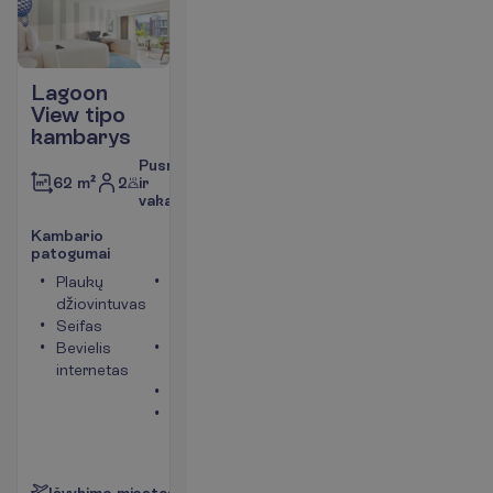
Lagoon
View tipo
kambarys
Pusryčiai
2
ir
62 m²
vakarienė
K
a
m
b
a
r
i
o
p
a
t
o
g
u
m
a
i
Plaukų
Maksimalus
džiovintuvas
apgyvendinimas
Seifas
– 3
Bevielis
Oro
internetas
kondicionierius
Balkonas
Vonia arba
dušas
P
l
a
č
i
a
u
I
š
v
y
k
i
m
o
m
i
e
s
t
a
s
:
V
i
l
n
i
u
s