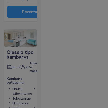
R
e
z
e
r
v
u
o
t
i
Classic tipo
kambarys
Pusryčiai
2
ir
53 m²
vakarienė
K
a
m
b
a
r
i
o
p
a
t
o
g
u
m
a
i
Plaukų
Kambario
džiovintuvas
plotas
Televizorius
apie 53
Mini baras
m²
Seifas
Balkonas