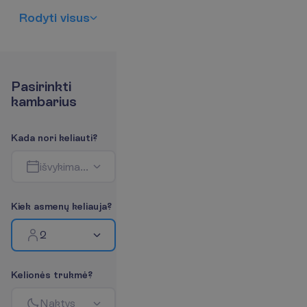
R
o
d
y
t
i
v
i
s
u
s
P
a
s
i
r
i
n
k
t
i
k
a
m
b
a
r
i
u
s
K
a
d
a
n
o
r
i
k
e
l
i
a
u
t
i
?
i
š
v
y
k
i
m
a
s
-
g
r
į
ž
i
m
a
s
K
i
e
k
a
s
m
e
n
ų
k
e
l
i
a
u
j
a
?
2
K
e
l
i
o
n
ė
s
t
r
u
k
m
ė
?
N
a
k
t
y
s