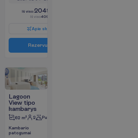
2049.00
I
š
v
i
s
o
:
€/asm.
I
š
v
i
s
o
4098.00
€/grupei
A
p
i
e
s
k
r
y
d
į
R
e
z
e
r
v
u
o
t
i
Lagoon
View tipo
kambarys
2
Pusryčiai
62 m²
K
a
m
b
a
r
i
o
p
a
t
o
g
u
m
a
i