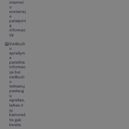
internet
o
svetainėj
e
patalpint
ą
informac
iją
Viešbuči
o
aprašym
e
pateikta
informac
ija bei
viešbuči
o
teikiamų
paslaug
ų
sąrašas,
laikas ir
jų
kainoraš
tis gali
keistis