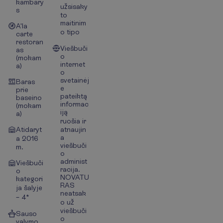
kambary
užsisaky
s
to
maitinim
A'la
o tipo
carte
restoran
Viešbuči
as
o
(mokam
internet
a)
o
svetainėj
Baras
e
prie
pateiktą
baseino
informac
(mokam
iją
a)
ruošia ir
Atidaryt
atnaujin
a
a 2016
viešbuči
m.
o
administ
Viešbuči
racija.
o
NOVATU
kategori
RAS
ja šalyje
neatsak
– 4*
o už
viešbuči
Sauso
o
valymo