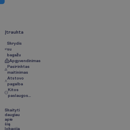
Į
s
k
a
i
č
i
u
o
t
a
A
p
r
a
š
y
m
a
s
A
p
i
e
k
e
l
i
o
n
ė
s
k
r
y
p
t
į
/
Ž
e
m
ė
l
Į
t
r
a
u
k
t
a
Skrydis
su
bagažu
Apgyvendinimas
Pasirinktas
maitinimas
Atstovo
pagalba
Kitos
paslaugos...
S
k
a
i
t
y
t
i
d
a
u
g
i
a
u
a
p
i
e
š
i
ą
l
o
k
a
c
i
j
ą