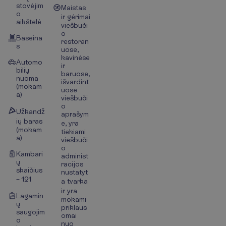
stovėjim
Maistas
o
ir gėrimai
aikštelė
viešbuči
o
Baseina
restoran
s
uose,
kavinėse
Automo
ir
bilių
baruose,
nuoma
išvardint
(mokam
uose
a)
viešbuči
o
Užkandž
aprašym
ių baras
e, yra
(mokam
tiekiami
a)
viešbuči
o
Kambari
administ
ų
racijos
skaičius
nustatyt
– 121
a tvarka
ir yra
Lagamin
mokami
ų
priklaus
saugojim
omai
o
nuo