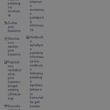
internet
paslaug
o
os
svetainėj
(mokam
e
a)
patalpint
ą
Gultai
informac
prie
iją
baseino
Viešbuči
Skėčiai
o
nuo
aprašym
saulės
e
prie
pateikta
baseino
informac
ija bei
Paplūdi
viešbuči
mio
o
rankšluo
teikiamų
sčiai
paslaug
prie
ų
baseino
sąrašas,
(pagal
laikas ir
atskirą
jų
užklausi
kainoraš
mą)
tis gali
Bevielis
keistis