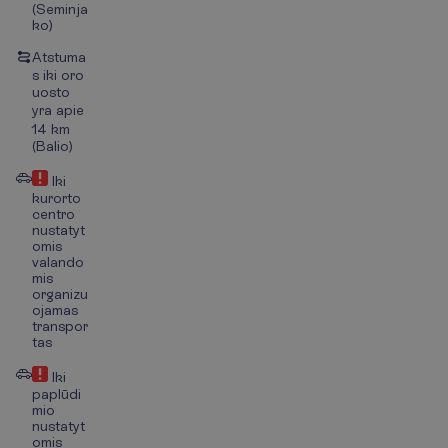
(Seminja
ko)
Atstuma
s iki oro
uosto
yra apie
14 km
(Balio)
Iki
kurorto
centro
nustatyt
omis
valando
mis
organizu
ojamas
transpor
tas
Iki
paplūdi
mio
nustatyt
omis