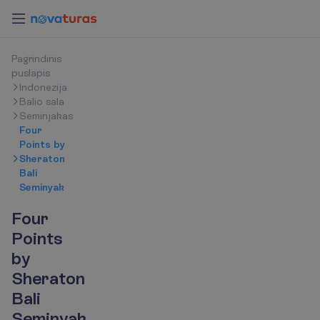
P
a
g
r
i
n
d
i
n
i
s
p
u
s
l
a
p
i
s
Indonezija
Balio sala
Seminjakas
Four
Points by
Sheraton
Bali
Seminyak
Four
Points
by
Sheraton
Bali
Seminyak