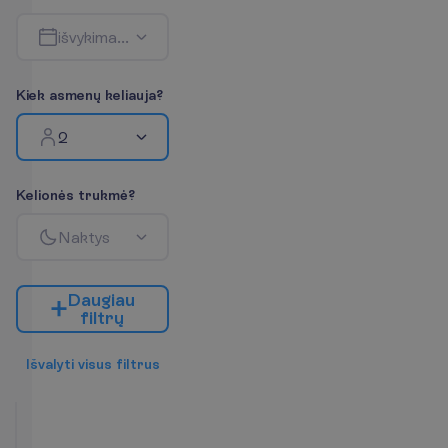
i
š
v
y
k
i
m
a
s
-
g
r
į
ž
i
m
a
s
K
i
e
k
a
s
m
e
n
ų
k
e
l
i
a
u
j
a
?
2
K
e
l
i
o
n
ė
s
t
r
u
k
m
ė
?
N
a
k
t
y
s
D
a
u
g
i
a
u
f
i
l
t
r
ų
I
š
v
a
l
y
t
i
v
i
s
u
s
f
i
l
t
r
u
s
Deluxe