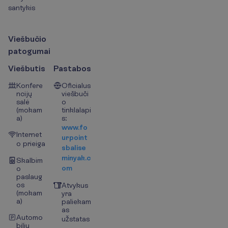
santykis
V
i
e
š
b
u
č
i
o
p
a
t
o
g
u
m
a
i
Viešbutis
Pastabos
Konfere
Oficialus
ncijų
viešbuči
salė
o
(mokam
tinklalapi
a)
s:
www.fo
Internet
urpoint
o prieiga
sbalise
minyak.c
Skalbim
om
o
paslaug
os
Atvykus
(mokam
yra
a)
paliekam
as
Automo
užstatas
bilių