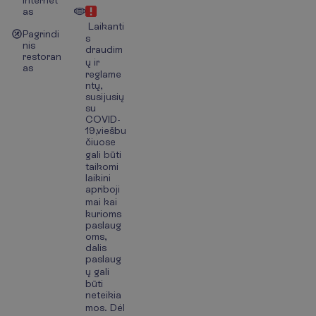
internet
as
Laikanti
Pagrindi
s
nis
draudim
restoran
ų ir
as
reglame
ntų,
susijusių
su
COVID-
19,viešbu
čiuose
gali būti
taikomi
laikini
apriboji
mai kai
kurioms
paslaug
oms,
dalis
paslaug
ų gali
būti
neteikia
mos. Dėl