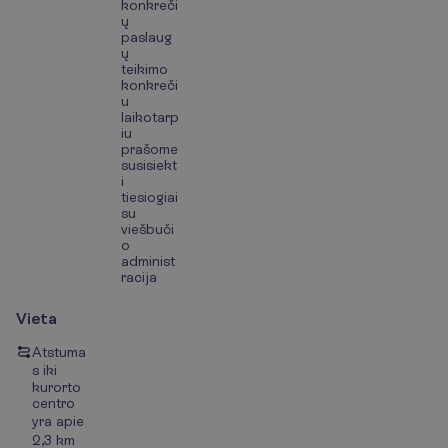
konkreči
ų
paslaug
ų
teikimo
konkreči
u
laikotarp
iu
prašome
susisiekt
i
tiesiogiai
su
viešbuči
o
administ
racija
Vieta
Atstuma
s iki
kurorto
centro
yra apie
2,3 km