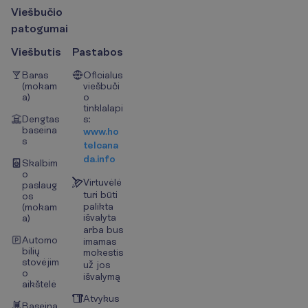
V
i
e
š
b
u
č
i
o
p
a
t
o
g
u
m
a
i
Viešbutis
Pastabos
Baras
Oficialus
(mokam
viešbuči
a)
o
tinklalapi
Dengtas
s:
baseina
www.ho
s
telcana
da.info
Skalbim
o
Virtuvėlė
paslaug
turi būti
os
palikta
(mokam
išvalyta
a)
arba bus
Automo
imamas
bilių
mokestis
stovėjim
už jos
o
išvalymą
aikštelė
Atvykus
Baseina