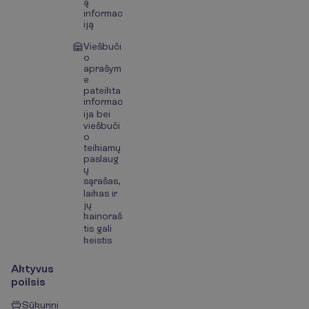
ą
informac
iją
Viešbuči
o
aprašym
e
pateikta
informac
ija bei
viešbuči
o
teikiamų
paslaug
ų
sąrašas,
laikas ir
jų
kainoraš
tis gali
keistis
Aktyvus
poilsis
Sūkurini