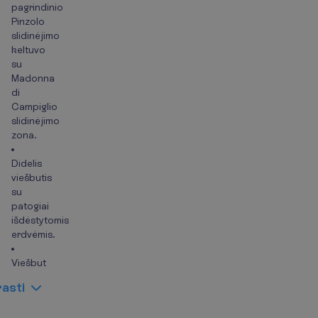
pagrindinio
Pinzolo
slidinėjimo
keltuvo
su
Madonna
di
Campiglio
slidinėjimo
zona.
Didelis
viešbutis
su
patogiai
išdėstytomis
erdvėmis.
Viešbut
r
a
s
t
i