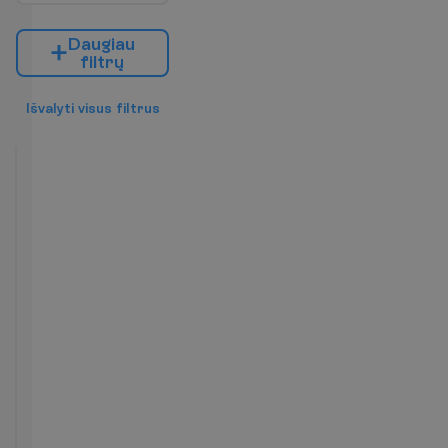
D
a
u
g
i
a
u
f
i
l
t
r
ų
I
š
v
a
l
y
t
i
v
i
s
u
s
f
i
l
t
r
u
s
Double
tipo
kambarys
Pusryčiai
2
ir
16 m²
vakarienė
K
a
m
b
a
r
i
o
p
a
t
o
g
u
m
a
i
Televizorius
Plaukų
Vonia arba
džiovintuvas
dušas
Balkonas
Tualetas
Telefonas
Bevielis
Seifas
internetas
P
l
a
č
i
a
u