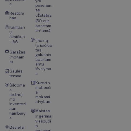
yra
s
paliekam
as
Restora
užstatas
nas
(50 eur
apartam
Kambari
entams)
ų
skaičius
Į kainą
– 86
įskaičiuo
tas
Garažas
galutinis
(mokam
apartam
a)
entų
išvalyma
Saulės
s
terasa
Kurorto
Šildoma
mokesči
s
ai
slidinėji
mokami
mo
atvykus
inventori
aus
Maistas
kambary
ir gėrimai
s
viešbuči
o
Bevielis
restoran