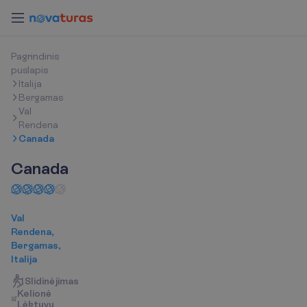
P
a
g
r
i
n
d
i
n
i
s
p
u
s
l
a
p
i
s
Italija
Bergamas
Val
Rendena
Canada
Canada
Val
Rendena,
Bergamas,
Italija
Slidinėjimas
K
e
l
i
o
n
ė
L
ė
k
t
u
v
u