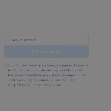
P
r
e
n
u
m
e
r
u
o
k
s
p
e
c
i
a
l
i
u
s
p
a
s
i
ū
l
y
m
u
s
!
P
i
r
m
a
s
i
s
s
u
ž
i
n
o
k
a
p
i
e
n
a
u
j
i
e
n
a
s
i
r
v
y
k
s
t
a
n
č
i
a
s
a
k
c
i
j
a
s
!
P
r
e
n
u
m
e
r
u
o
t
i
Sutinku, kad mano pateikiamus asmens duomenis
AB Novaturas naudotų tiesioginės rinkodaros
tikslais (siunčiant naujienlaiškius, reklamą ir kitus
informacinius pranešimus) ir patvirtinu, kad
susipažinau su
Privatumo politika
.
B
e
n
d
r
a
u
k
i
m
e
S
u
s
i
s
i
e
k
s
u
m
u
m
i
s
Pirmadienis - Penktadienis
09:00 - 18:00