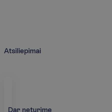
Atsiliepimai
D
a
r
n
e
t
u
r
i
m
e