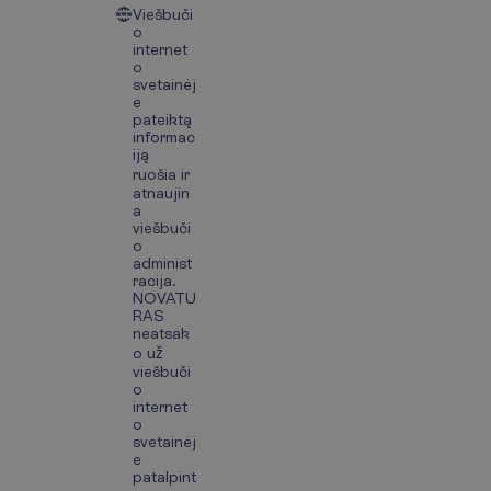
Viešbuči
o
internet
o
svetainėj
e
pateiktą
informac
iją
ruošia ir
atnaujin
a
viešbuči
o
administ
racija.
NOVATU
RAS
neatsak
o už
viešbuči
o
internet
o
svetainėj
e
patalpint