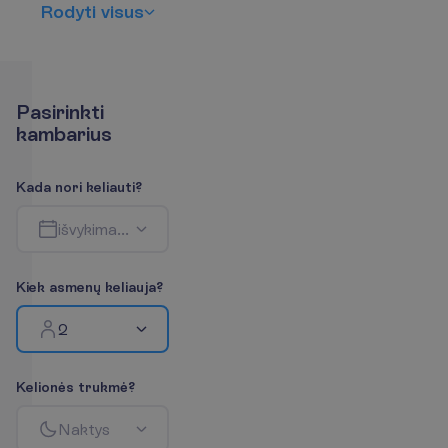
R
o
d
y
t
i
v
i
s
u
s
P
a
s
i
r
i
n
k
t
i
k
a
m
b
a
r
i
u
s
K
a
d
a
n
o
r
i
k
e
l
i
a
u
t
i
?
i
š
v
y
k
i
m
a
s
-
g
r
į
ž
i
m
a
s
K
i
e
k
a
s
m
e
n
ų
k
e
l
i
a
u
j
a
?
2
K
e
l
i
o
n
ė
s
t
r
u
k
m
ė
?
N
a
k
t
y
s