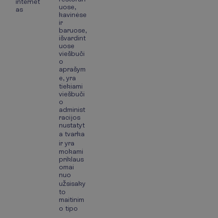
internet
uose,
as
kavinėse
ir
baruose,
išvardint
uose
viešbuči
o
aprašym
e, yra
tiekiami
viešbuči
o
administ
racijos
nustatyt
a tvarka
ir yra
mokami
priklaus
omai
nuo
užsisaky
to
maitinim
o tipo