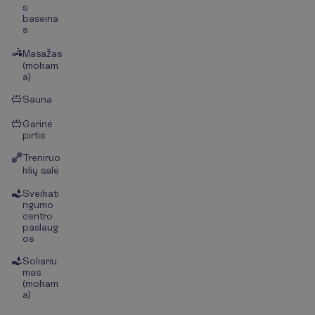
s
baseina
s
Masažas
(mokam
a)
Sauna
Garinė
pirtis
Treniruo
klių salė
Sveikati
ngumo
centro
paslaug
os
Soliariu
mas
(mokam
a)