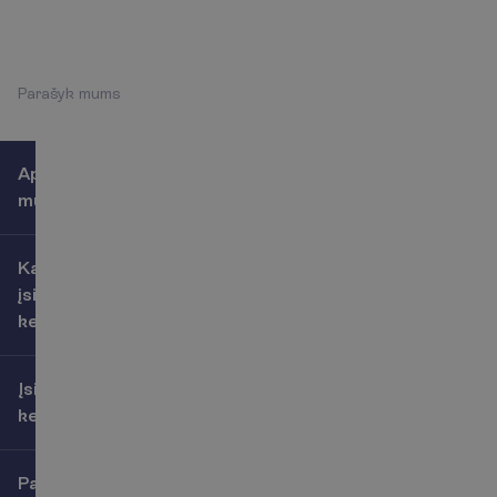
+370 661 06005
P
a
r
a
š
y
k
m
u
m
s
Apie
mus
Kaip
įsigyti
kelionę
Įsigijusiems
kelionę
Papildomos