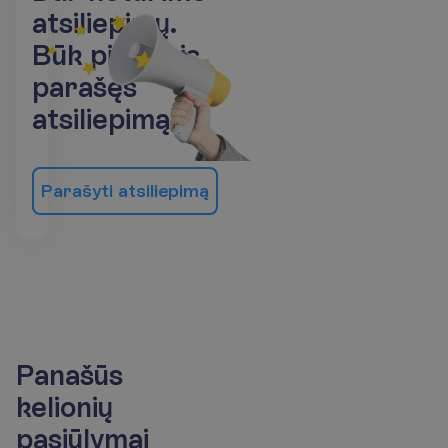
a
t
s
i
l
i
e
p
i
m
ų
.
B
ū
k
p
i
r
m
a
s
i
s
p
a
r
a
š
ę
s
a
t
s
i
l
i
e
p
i
m
ą
!
P
a
r
a
š
y
t
i
a
t
s
i
l
i
e
p
i
m
ą
Panašūs
kelionių
pasiūlymai