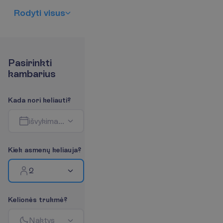
R
o
d
y
t
i
v
i
s
u
s
P
a
s
i
r
i
n
k
t
i
k
a
m
b
a
r
i
u
s
K
a
d
a
n
o
r
i
k
e
l
i
a
u
t
i
?
i
š
v
y
k
i
m
a
s
-
g
r
į
ž
i
m
a
s
K
i
e
k
a
s
m
e
n
ų
k
e
l
i
a
u
j
a
?
2
K
e
l
i
o
n
ė
s
t
r
u
k
m
ė
?
N
a
k
t
y
s