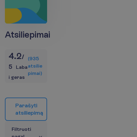
Atsiliepimai
4.2
/
(
935
a
t
s
i
l
i
e
5
Laba
p
i
m
a
i
)
i geras
P
a
r
a
š
y
t
i
a
t
s
i
l
i
e
p
i
m
ą
F
i
l
t
r
u
o
t
i
p
a
g
a
l