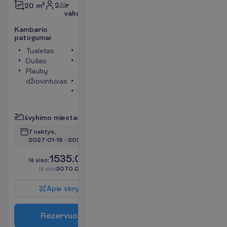
2
ir
20 m²
vakarienė
K
a
m
b
a
r
i
o
p
a
t
o
g
u
m
a
i
Tualetas
Televizorius
Dušas
Bevielis
Plaukų
internetas
džiovintuvas
Telefonas
Seifas
P
l
a
č
i
a
u
I
š
v
y
k
i
m
o
m
i
e
s
t
a
s
:
V
i
l
n
i
u
s
7 naktys, 
2027-01-16
 - 
2027-01-23
1535.00
I
š
v
i
s
o
:
€/asm.
I
š
v
i
s
o
3070.00
€/grupei
A
p
i
e
s
k
r
y
d
į
R
e
z
e
r
v
u
o
t
i