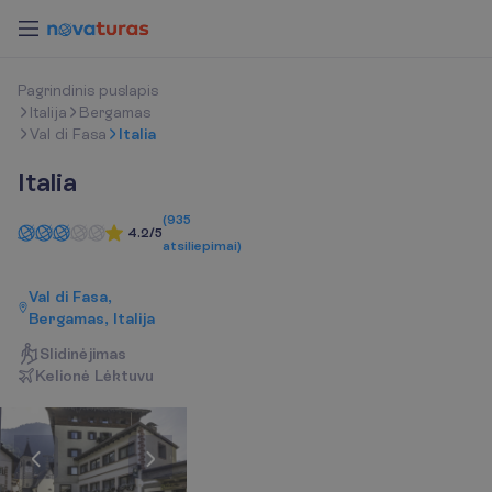
P
a
g
r
i
n
d
i
n
i
s
p
u
s
l
a
p
i
s
Italija
Bergamas
Val di Fasa
Italia
Italia
(
935
4.2/5
atsiliepimai
)
Val di Fasa,
Bergamas, Italija
Slidinėjimas
K
e
l
i
o
n
ė
L
ė
k
t
u
v
u