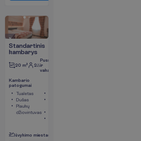
Standartinis
kambarys
Pusryčiai
2
ir
20 m²
vakarienė
K
a
m
b
a
r
i
o
p
a
t
o
g
u
m
a
i
Tualetas
Televizorius
Dušas
Bevielis
Plaukų
internetas
džiovintuvas
Telefonas
Seifas
P
l
a
č
i
a
u
I
š
v
y
k
i
m
o
m
i
e
s
t
a
s
:
V
i
l
n
i
u
s