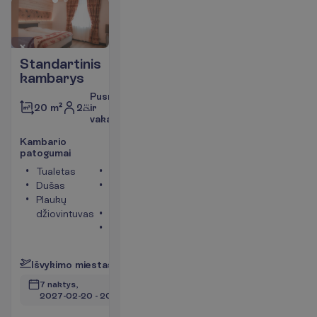
Standartinis
kambarys
Pusryčiai
2
ir
20 m²
vakarienė
K
a
m
b
a
r
i
o
p
a
t
o
g
u
m
a
i
Tualetas
Televizorius
Dušas
Bevielis
Plaukų
internetas
džiovintuvas
Telefonas
Seifas
P
l
a
č
i
a
u
I
š
v
y
k
i
m
o
m
i
e
s
t
a
s
:
V
i
l
n
i
u
s
7 naktys, 
2027-02-20
 - 
2027-02-27