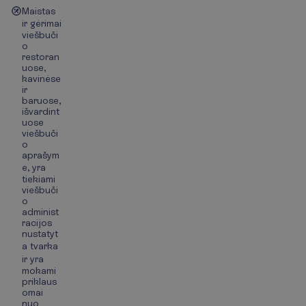
Maistas
ir gėrimai
viešbuči
o
restoran
uose,
kavinėse
ir
baruose,
išvardint
uose
viešbuči
o
aprašym
e, yra
tiekiami
viešbuči
o
administ
racijos
nustatyt
a tvarka
ir yra
mokami
priklaus
omai
nuo