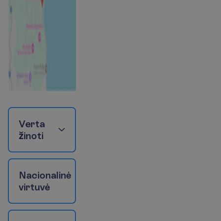
V
e
r
t
a
ž
i
n
o
t
i
N
a
c
i
o
n
a
l
i
n
ė
v
i
r
t
u
v
ė