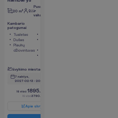
Pusryčiai
2
ir
20 m²
vakarienė
K
a
m
b
a
r
i
o
p
a
t
o
g
u
m
a
i
Tualetas
Televizorius
Dušas
Bevielis
Plaukų
internetas
džiovintuvas
Telefonas
Seifas
P
l
a
č
i
a
u
I
š
v
y
k
i
m
o
m
i
e
s
t
a
s
:
V
i
l
n
i
u
s
7 naktys, 
2027-02-13
 - 
2027-02-20
1895.00
I
š
v
i
s
o
:
€/asm.
I
š
v
i
s
o
3790.00
€/grupei
A
p
i
e
s
k
r
y
d
į