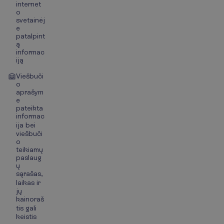
internet
o
svetainėj
e
patalpint
ą
informac
iją
Viešbuči
o
aprašym
e
pateikta
informac
ija bei
viešbuči
o
teikiamų
paslaug
ų
sąrašas,
laikas ir
jų
kainoraš
tis gali
keistis