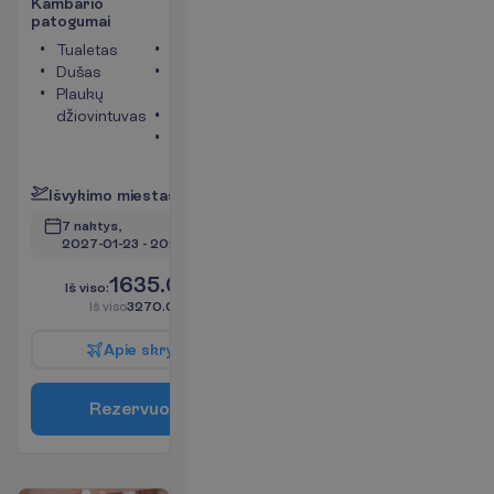
K
a
m
b
a
r
i
o
p
a
t
o
g
u
m
a
i
Tualetas
Televizorius
Dušas
Bevielis
Plaukų
internetas
džiovintuvas
Telefonas
Seifas
P
l
a
č
i
a
u
I
š
v
y
k
i
m
o
m
i
e
s
t
a
s
:
V
i
l
n
i
u
s
7 naktys, 
2027-01-23
 - 
2027-01-30
1635.00
I
š
v
i
s
o
:
€/asm.
I
š
v
i
s
o
3270.00
€/grupei
A
p
i
e
s
k
r
y
d
į
R
e
z
e
r
v
u
o
t
i