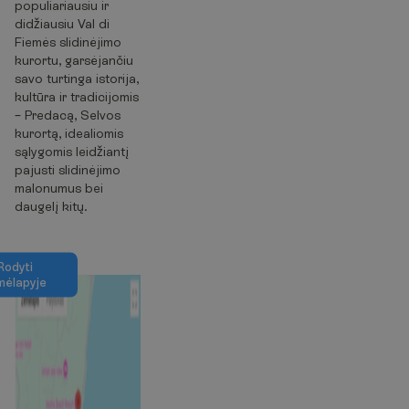
populiariausiu ir
didžiausiu Val di
Fiemės slidinėjimo
kurortu, garsėjančiu
savo turtinga istorija,
kultūra ir tradicijomis
– Predacą, Selvos
kurortą, idealiomis
sąlygomis leidžiantį
pajusti slidinėjimo
malonumus bei
daugelį kitų.
R
o
d
y
t
i
m
ė
l
a
p
y
j
e