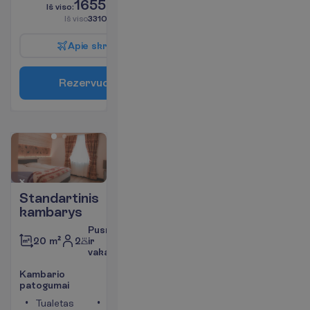
1655.00
I
š
v
i
s
o
:
€/asm.
I
š
v
i
s
o
3310.00
€/grupei
A
p
i
e
s
k
r
y
d
į
R
e
z
e
r
v
u
o
t
i
Standartinis
kambarys
Pusryčiai
2
ir
20 m²
vakarienė
K
a
m
b
a
r
i
o
p
a
t
o
g
u
m
a
i
Tualetas
Televizorius