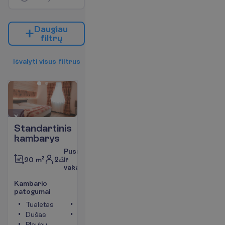
D
a
u
g
i
a
u
f
i
l
t
r
ų
I
š
v
a
l
y
t
i
v
i
s
u
s
f
i
l
t
r
u
s
Standartinis
kambarys
Pusryčiai
2
ir
20 m²
vakarienė
K
a
m
b
a
r
i
o
p
a
t
o
g
u
m
a
i
Tualetas
Televizorius
Dušas
Bevielis
Plaukų
internetas