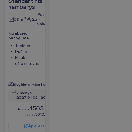
Standartinis
kambarys
Pusryčiai
2
ir
20 m²
vakarienė
K
a
m
b
a
r
i
o
p
a
t
o
g
u
m
a
i
Tualetas
Televizorius
Dušas
Bevielis
Plaukų
internetas
džiovintuvas
Telefonas
Seifas
P
l
a
č
i
a
u
I
š
v
y
k
i
m
o
m
i
e
s
t
a
s
:
V
i
l
n
i
u
s
7 naktys, 
2027-01-02
 - 
2027-01-09
1505.00
I
š
v
i
s
o
:
€/asm.
I
š
v
i
s
o
3010.00
€/grupei
A
p
i
e
s
k
r
y
d
į