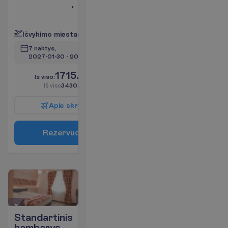
Seifas
P
l
a
č
i
a
u
I
š
v
y
k
i
m
o
m
i
e
s
t
a
s
:
V
i
l
n
i
u
s
7 naktys, 
2027-01-30
 - 
2027-02-06
1715.00
I
š
v
i
s
o
:
€/asm.
I
š
v
i
s
o
3430.00
€/grupei
A
p
i
e
s
k
r
y
d
į
R
e
z
e
r
v
u
o
t
i
Standartinis
kambarys