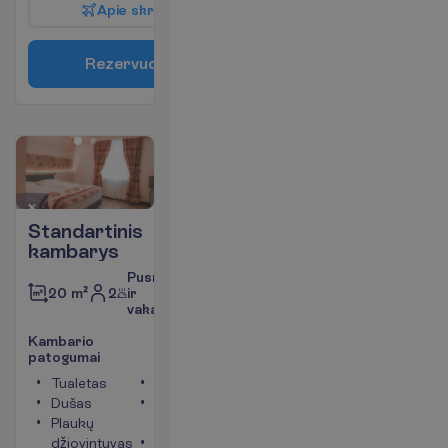
A
p
i
e
s
k
r
y
d
į
R
e
z
e
r
v
u
o
t
i
Standartinis
kambarys
Pusryčiai
2
ir
20 m²
vakarienė
K
a
m
b
a
r
i
o
p
a
t
o
g
u
m
a
i
Tualetas
Televizorius
Dušas
Bevielis
Plaukų
internetas
džiovintuvas
Telefonas