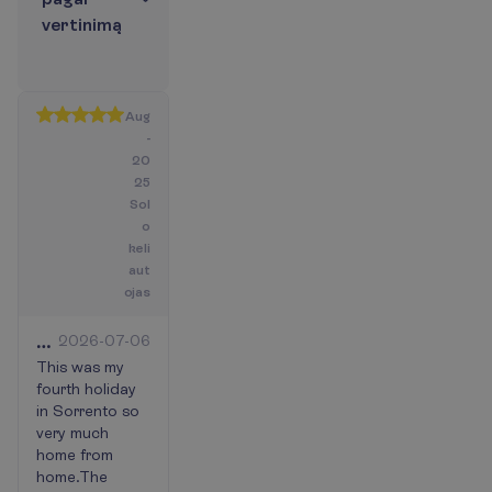
v
e
r
t
i
n
i
m
ą
Aug
-
20
25
Sol
o
keli
aut
ojas
Sorrento
2026-07-06
has
This was my
fourth holiday
it
in Sorrento so
all.
very much
home from
home.The