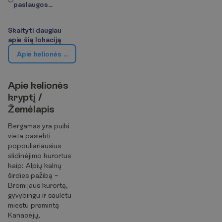
paslaugos...
S
k
a
i
t
y
t
i
d
a
u
g
i
a
u
a
p
i
e
š
i
ą
l
o
k
a
c
i
j
ą
A
p
i
e
k
e
l
i
o
n
ė
s
k
r
y
p
t
į
/
Ž
e
m
ė
l
a
p
i
s
A
p
i
e
k
e
l
i
o
n
ė
s
k
r
y
p
t
į
/
Ž
e
m
ė
l
a
p
i
s
Bergamas yra puiki
vieta pasiekti
popouliariausius
slidinėjimo kurortus
kaip: Alpių kalnų
širdies pažibą –
Bromijaus kurortą,
gyvybingu ir saulėtu
miestu pramintą
Kanacėjų,