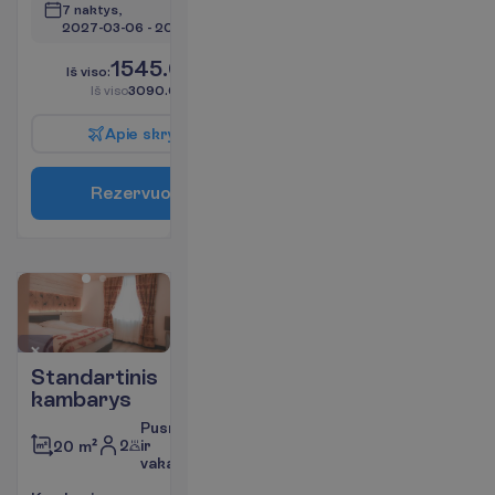
7 naktys, 
2027-03-06
 - 
2027-03-13
1545.00
I
š
v
i
s
o
:
€/asm.
I
š
v
i
s
o
3090.00
€/grupei
A
p
i
e
s
k
r
y
d
į
R
e
z
e
r
v
u
o
t
i
Standartinis
kambarys
Pusryčiai
2
ir
20 m²
vakarienė