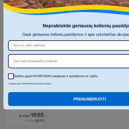
Standartinis
kambarys
Pusryčiai
Nepraleiskite geriausių kelionių pasiūl
2
ir
20 m²
vakarienė
Gauk geriausius kelionių pasiūlymus ir apie vykstančias akcija
K
a
m
b
a
r
i
o
p
a
t
o
g
u
m
a
i
Tualetas
Televizorius
Dušas
Bevielis
Šiuo metu dominančios kelionės
Plaukų
internetas
džiovintuvas
Telefonas
Sutinku gauti NOVATURAS naujienas ir pasiūlymus el. paštu.
Seifas
P
l
a
č
i
a
u
Daugiau apie NOVATURAS privalumo politiką
I
š
v
y
k
i
m
o
m
i
e
s
t
a
s
:
V
i
l
n
i
u
s
PRENUMERUOTI
7 naktys, 
2027-02-27
 - 
2027-03-06
1685.00
I
š
v
i
s
o
:
€/asm.
I
š
v
i
s
o
3370.00
€/grupei