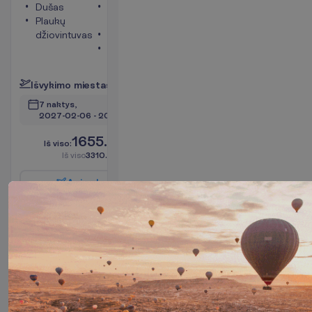
Dušas
Bevielis
Plaukų
internetas
džiovintuvas
Telefonas
Seifas
P
l
a
č
i
a
u
I
š
v
y
k
i
m
o
m
i
e
s
t
a
s
:
V
i
l
n
i
u
s
7 naktys, 
2027-02-06
 - 
2027-02-13
1655.00
I
š
v
i
s
o
:
€/asm.
I
š
v
i
s
o
3310.00
€/grupei
A
p
i
e
s
k
r
y
d
į
R
e
z
e
r
v
u
o
t
i