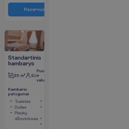
R
e
z
e
r
v
u
o
t
i
Standartinis
kambarys
Pusryčiai
2
ir
20 m²
vakarienė
K
a
m
b
a
r
i
o
p
a
t
o
g
u
m
a
i
Tualetas
Televizorius
Dušas
Bevielis
Plaukų
internetas
džiovintuvas
Telefonas
Seifas