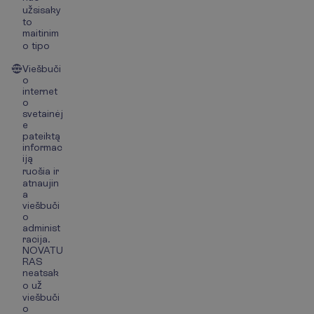
užsisaky
to
maitinim
o tipo
Viešbuči
o
internet
o
svetainėj
e
pateiktą
informac
iją
ruošia ir
atnaujin
a
viešbuči
o
administ
racija.
NOVATU
RAS
neatsak
o už
viešbuči
o