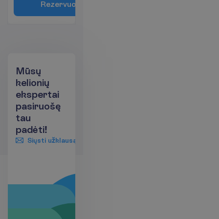
R
e
z
e
r
v
u
o
t
i
Mūsų
kelionių
ekspertai
pasiruošę
tau
padėti!
Siųsti užklausą
+370 661 06005