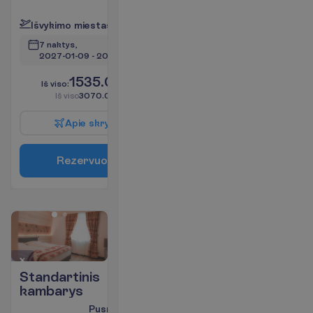
P
l
a
č
i
a
u
I
š
v
y
k
i
m
o
m
i
e
s
t
a
s
:
V
i
l
n
i
u
s
7 naktys, 
2027-01-09
 - 
2027-01-16
1535.00
I
š
v
i
s
o
:
€/asm.
I
š
v
i
s
o
3070.00
€/grupei
A
p
i
e
s
k
r
y
d
į
R
e
z
e
r
v
u
o
t
i
Standartinis
kambarys
Pusryčiai