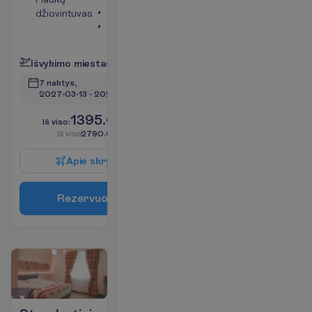
džiovintuvas
Telefonas
Seifas
P
l
a
č
i
a
u
I
š
v
y
k
i
m
o
m
i
e
s
t
a
s
:
V
i
l
n
i
u
s
7 naktys, 
2027-03-13
 - 
2027-03-20
1395.00
I
š
v
i
s
o
:
€/asm.
I
š
v
i
s
o
2790.00
€/grupei
A
p
i
e
s
k
r
y
d
į
R
e
z
e
r
v
u
o
t
i