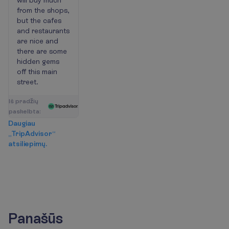
will buy much
from the shops,
but the cafes
and restaurants
are nice and
there are some
hidden gems
off this main
street.
I
š
p
r
a
d
ž
i
ų
p
a
s
k
e
l
b
t
a
:
D
a
u
g
i
a
u
„
T
r
i
p
A
d
v
i
s
o
r
“
a
t
s
i
l
i
e
p
i
m
ų
.
Panašūs