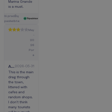
Marina Grande
is a must.
I
š
p
r
a
d
ž
i
ų
p
a
s
k
e
l
b
t
a
:
May
-
20
26
Por
a
A
2026-05-31
busy
This is the main
drag through
street
the town,
with
littered with
shops
cafes and
and
random shops.
cafes.
I don't think
many tourists