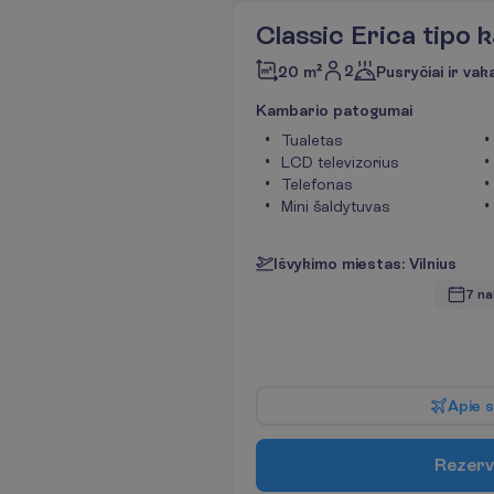
Classic Erica tipo
2
20 m²
Pusryčiai ir vak
K
a
m
b
a
r
i
o
p
a
t
o
g
u
m
a
i
Tualetas
LCD televizorius
Telefonas
Mini šaldytuvas
I
š
v
y
k
i
m
o
m
i
e
s
t
a
s
:
V
i
l
n
i
u
s
7 na
A
p
i
e
s
R
e
z
e
r
v