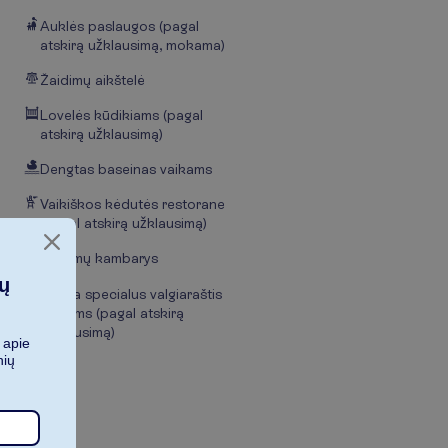
Auklės paslaugos (pagal
atskirą užklausimą, mokama)
Žaidimų aikštelė
Lovelės kūdikiams (pagal
atskirą užklausimą)
Dengtas baseinas vaikams
Vaikiškos kėdutės restorane
(pagal atskirą užklausimą)
Žaidimų kambarys
ių
Yra specialus valgiaraštis
vaikams (pagal atskirą
užklausimą)
 apie
nių