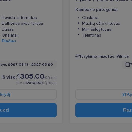
K
a
m
b
a
r
i
o
p
a
t
o
g
u
m
a
i
Bevielis internetas
Chalatai
Balkonas arba terasa
Plaukų džiovintuvas
Dušas
Mini šaldytuvas
Chalatai
Telefonas
P
l
a
č
i
a
u
I
š
v
y
k
i
m
o
m
i
e
s
t
a
s
:
V
i
l
n
i
u
s
tys, 
2027-03-13
 - 
2027-03-20
7
1305.00
I
š
v
i
s
o
:
€/asm.
I
š
v
i
s
o
2610.00
€/grupei
k
r
y
d
į
A
u
o
t
i
R
e
z