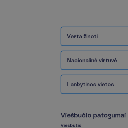
V
e
r
t
a
ž
i
n
o
t
i
N
a
c
i
o
n
a
l
i
n
ė
v
i
r
t
u
v
ė
L
a
n
k
y
t
i
n
o
s
v
i
e
t
o
s
V
i
e
š
b
u
č
i
o
p
a
t
o
g
u
m
a
i
Viešbutis