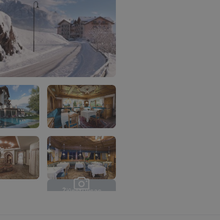
Ž
i
ū
r
ė
t
i
v
i
s
a
s
n
u
o
t
r
a
u
k
a
s
(
8
)