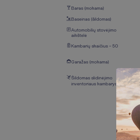
Baras (mokama)
Baseinas (šildomas)
Automobilių stovėjimo
aikštelė
Kambarių skaičius – 50
Garažas (mokama)
Šildomas slidinėjimo
inventoriaus kambarys