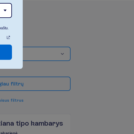
paštu.
g
i
a
u
f
i
l
t
r
ų
v
i
s
u
s
f
i
l
t
r
u
s
ziana tipo kambarys
 vakarienė