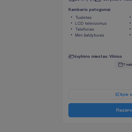
K
a
m
b
a
r
i
o
p
a
t
o
g
u
m
a
i
Tualetas
LCD televizorius
Telefonas
Mini šaldytuvas
I
š
v
y
k
i
m
o
m
i
e
s
t
a
s
:
V
i
l
n
i
u
s
7 nak
A
p
i
e
s
R
e
z
e
r
v