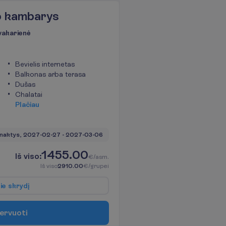
po kambarys
 vakarienė
Bevielis internetas
Balkonas arba terasa
Dušas
Chalatai
P
l
a
č
i
a
u
naktys, 
2027-02-27
 - 
2027-03-06
1455.00
I
š
v
i
s
o
:
€/asm.
I
š
v
i
s
o
2910.00
€/grupei
p
i
e
s
k
r
y
d
į
e
r
v
u
o
t
i