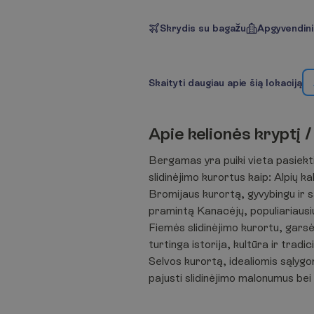
Skrydis su bagažu
Apgyvendin
S
k
a
i
t
y
t
i
d
a
u
g
i
a
u
a
p
i
e
š
i
ą
l
o
k
a
c
i
j
ą
A
p
i
e
k
e
l
i
o
n
ė
s
k
r
y
p
t
į
/
Bergamas yra puiki vieta pasiekti
slidinėjimo kurortus kaip: Alpių ka
Bromijaus kurortą, gyvybingu ir 
pramintą Kanacėjų, populiariausiu 
Fiemės slidinėjimo kurortu, gars
turtinga istorija, kultūra ir tradi
Selvos kurortą, idealiomis sąlygom
pajusti slidinėjimo malonumus bei 