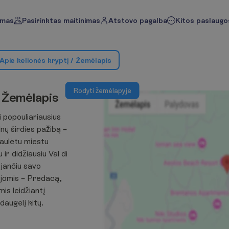
imas
Pasirinktas maitinimas
Atstovo pagalba
Kitos paslaugos
A
p
i
e
k
e
l
i
o
n
ė
s
k
r
y
p
t
į
/
Ž
e
m
ė
l
a
p
i
s
R
o
d
y
t
i
ž
e
m
ė
l
a
p
y
j
e
Ž
e
m
ė
l
a
p
i
s
 popouliariausius
lnų širdies pažibą –
saulėtu miestu
ir didžiausiu Val di
ėjančiu savo
cijomis – Predacą,
is leidžiantį
daugelį kitų.