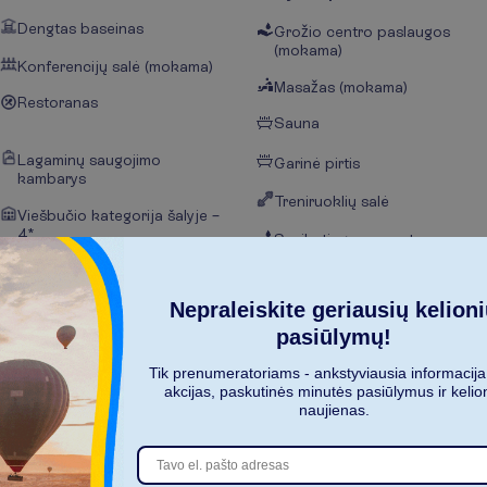
Dengtas baseinas
Grožio centro paslaugos
(mokama)
Konferencijų salė (mokama)
Masažas (mokama)
Restoranas
Sauna
Lagaminų saugojimo
Garinė pirtis
kambarys
Treniruoklių salė
Viešbučio kategorija šalyje –
4*
Sveikatingumo centro
paslaugos
Bevielis internetas
Soliariumas (mokama)
Nepraleiskite geriausių kelion
pasiūlymų!
Tik prenumeratoriams - ankstyviausia informacija
akcijas, paskutinės minutės pasiūlymus ir kelio
naujienas.
R
o
d
y
t
i
v
i
s
u
s