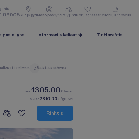
g
e
n
t
u
1 06005
K
u
r
į
s
i
g
y
t
i
M
a
n
o
p
a
s
k
y
r
a
P
a
l
y
g
i
n
t
i
N
o
r
ų
s
ą
r
a
š
a
s
K
e
l
i
o
n
i
ų
k
r
e
p
š
e
l
i
s
s paslaugos
Informacija keliautojui
Tinklaraštis
n
a
l
i
z
u
o
t
i
k
e
l
i
o
n
ę
B
a
i
g
t
i
u
ž
s
a
k
y
m
ą
3
1305.00
n
u
o
€/asm.
2610.00
I
š
v
i
s
o
€/grupei
R
i
n
k
t
i
s