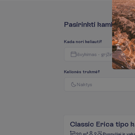
P
a
s
i
r
i
n
k
t
i
k
a
m
b
a
r
i
u
s
K
a
d
a
n
o
r
i
k
e
l
i
a
u
t
i
?
i
š
v
y
k
i
m
a
s
-
g
r
į
ž
i
m
a
s
K
e
l
i
o
n
ė
s
t
r
u
k
m
ė
?
N
a
k
t
y
s
Classic Erica tipo
2
20 m²
Pusryčiai ir vak