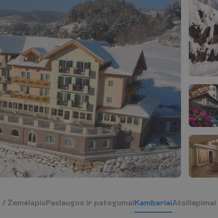
į
/
Ž
e
m
ė
l
a
p
i
s
P
a
s
l
a
u
g
o
s
i
r
p
a
t
o
g
u
m
a
i
K
a
m
b
a
r
i
a
i
Atsiliepimai