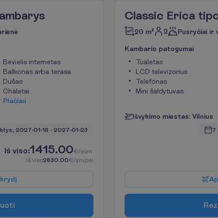
 kambarys
Classic Erica ti
2
arienė
20 m²
Pusryčiai ir
K
a
m
b
a
r
i
o
p
a
t
o
g
u
m
a
i
Bevielis internetas
Tualetas
Balkonas arba terasa
LCD televizorius
Dušas
Telefonas
Chalatai
Mini šaldytuvas
P
l
a
č
i
a
u
I
š
v
y
k
i
m
o
m
i
e
s
t
a
s
:
V
i
l
n
i
u
s
ktys, 
2027-01-16
 - 
2027-01-23
7 
1415.00
I
š
v
i
s
o
:
€/asm.
I
š
v
i
s
o
2830.00
€/grupei
k
r
y
d
į
A
u
o
t
i
R
e
z