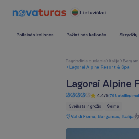
Lietuviškai
Poilsinės kelionės
Pažintinės kelionės
Skrydžių b
P
a
g
r
i
n
d
i
n
i
s
p
u
s
l
a
p
i
s
Italija
Bergam
Lagorai Alpine Resort & Spa
Lagorai Alpine 
4.4/5
(
798
atsiliepimai
Sveikata ir grožis
Šeima
Val di Fiemė, Bergamas, Italija