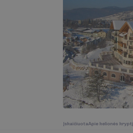
Į
s
k
a
i
č
i
u
o
t
a
A
p
i
e
k
e
l
i
o
n
ė
s
k
r
y
p
t