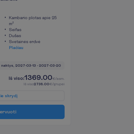
Kambario plotas apie 25
m²
Seifas
Dušas
Svetainės erdvė
P
l
a
č
i
a
u
 naktys, 
2027-03-13
 - 
2027-03-20
1369.00
I
š
v
i
s
o
:
€/asm.
I
š
v
i
s
o
2738.00
€/grupei
p
i
e
s
k
r
y
d
į
e
r
v
u
o
t
i