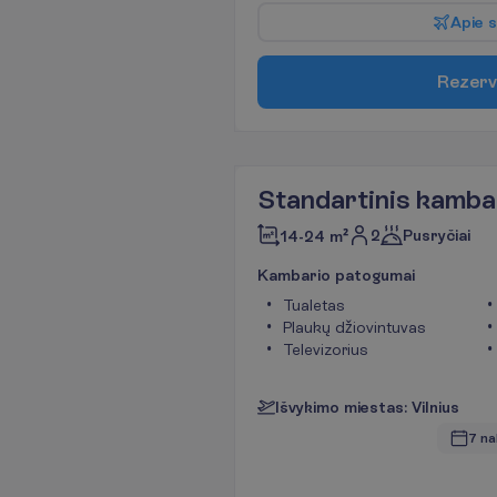
A
p
i
e
s
R
e
z
e
r
v
Standartinis kamba
2
Pusryčiai
14-24 m²
K
a
m
b
a
r
i
o
p
a
t
o
g
u
m
a
i
Tualetas
Plaukų džiovintuvas
Televizorius
I
š
v
y
k
i
m
o
m
i
e
s
t
a
s
:
V
i
l
n
i
u
s
7 na