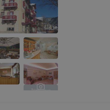
Ž
i
ū
r
ė
t
i
v
i
s
a
s
n
u
o
t
r
a
u
k
a
s
(
8
)