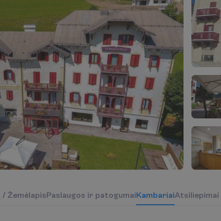
į
/
Ž
e
m
ė
l
a
p
i
s
P
a
s
l
a
u
g
o
s
i
r
p
a
t
o
g
u
m
a
i
K
a
m
b
a
r
i
a
i
Atsiliepimai