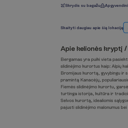
Skrydis su bagažu
Apgyvendin
S
k
a
i
t
y
t
i
d
a
u
g
i
a
u
a
p
i
e
š
i
ą
l
o
k
a
c
i
j
ą
A
p
i
e
k
e
l
i
o
n
ė
s
k
r
y
p
t
į
/
Bergamas yra puiki vieta pasiekti
slidinėjimo kurortus kaip: Alpių ka
Bromijaus kurortą, gyvybingu ir 
pramintą Kanacėjų, populiariausiu 
Fiemės slidinėjimo kurortu, gars
turtinga istorija, kultūra ir tradi
Selvos kurortą, idealiomis sąlygom
pajusti slidinėjimo malonumus bei 