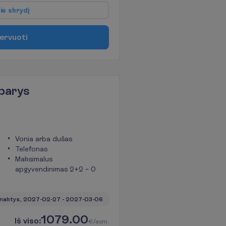
p
i
e
s
k
r
y
d
į
e
r
v
u
o
t
i
barys
Vonia arba dušas
Telefonas
Maksimalus
apgyvendinimas 2+2 – 0
naktys, 
2027-02-27
 - 
2027-03-06
1079.00
I
š
v
i
s
o
:
€/asm.