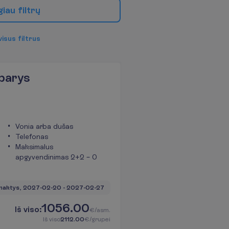
g
i
a
u
f
i
l
t
r
ų
v
i
s
u
s
f
i
l
t
r
u
s
barys
Vonia arba dušas
Telefonas
Maksimalus
apgyvendinimas 2+2 – 0
naktys, 
2027-02-20
 - 
2027-02-27
1056.00
I
š
v
i
s
o
:
€/asm.
I
š
v
i
s
o
2112.00
€/grupei