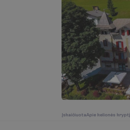
Į
s
k
a
i
č
i
u
o
t
a
A
p
i
e
k
e
l
i
o
n
ė
s
k
r
y
p
t