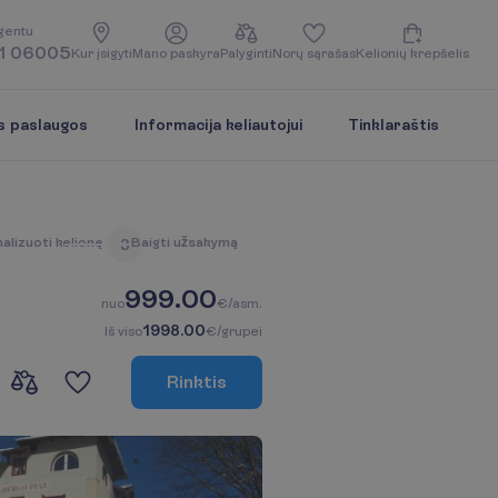
g
e
n
t
u
1 06005
K
u
r
į
s
i
g
y
t
i
M
a
n
o
p
a
s
k
y
r
a
P
a
l
y
g
i
n
t
i
N
o
r
ų
s
ą
r
a
š
a
s
K
e
l
i
o
n
i
ų
k
r
e
p
š
e
l
i
s
s paslaugos
Informacija keliautojui
Tinklaraštis
n
a
l
i
z
u
o
t
i
k
e
l
i
o
n
ę
B
a
i
g
t
i
u
ž
s
a
k
y
m
ą
3
999.00
n
u
o
€/asm.
1998.00
I
š
v
i
s
o
€/grupei
R
i
n
k
t
i
s