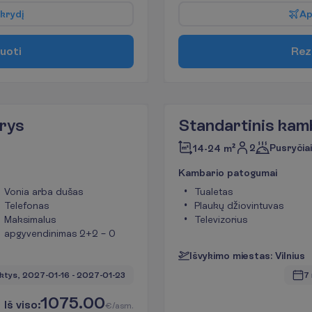
k
r
y
d
į
A
u
o
t
i
R
e
z
rys
Standartinis kam
2
Pusryčiai
14-24 m²
K
a
m
b
a
r
i
o
p
a
t
o
g
u
m
a
i
Vonia arba dušas
Tualetas
Telefonas
Plaukų džiovintuvas
Maksimalus
Televizorius
apgyvendinimas 2+2 – 0
I
š
v
y
k
i
m
o
m
i
e
s
t
a
s
:
V
i
l
n
i
u
s
ktys, 
2027-01-16
 - 
2027-01-23
7 
1075.00
I
š
v
i
s
o
:
€/asm.