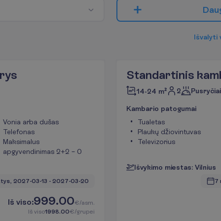
D
a
u
I
š
v
a
l
y
t
i
rys
Standartinis kam
2
Pusryčiai
14-24 m²
K
a
m
b
a
r
i
o
p
a
t
o
g
u
m
a
i
Vonia arba dušas
Tualetas
Telefonas
Plaukų džiovintuvas
Maksimalus
Televizorius
apgyvendinimas 2+2 – 0
I
š
v
y
k
i
m
o
m
i
e
s
t
a
s
:
V
i
l
n
i
u
s
tys, 
2027-03-13
 - 
2027-03-20
7 
999.00
I
š
v
i
s
o
:
€/asm.
I
š
v
i
s
o
1998.00
€/grupei