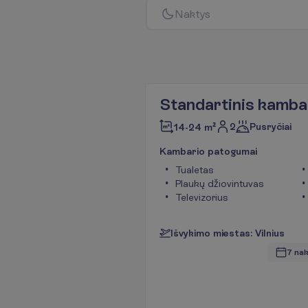
N
a
k
t
y
s
Standartinis kamba
2
Pusryčiai
14-24 m²
K
a
m
b
a
r
i
o
p
a
t
o
g
u
m
a
i
Tualetas
Plaukų džiovintuvas
Televizorius
I
š
v
y
k
i
m
o
m
i
e
s
t
a
s
:
V
i
l
n
i
u
s
7 nak