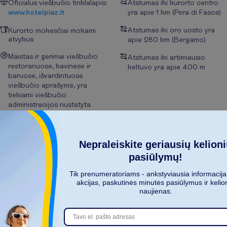
Oficialus viešbučio tinklalapis:
Atstumas iki kurorto centro
www.hotelpiaz.it
yra apie 1 km (Pera di Fasos)
Atstumas iki oro uosto yra
Kurorto mokesčiai mokami
atvykus
apie 280 km (Bergamo)
Maistas ir gėrimai viešbučio
Atstumas iki artimiausio
restoranuose, kavinėse ir
keltuvo yra apie 400 m
baruose, išvardintuose
viešbučio aprašyme, yra
tiekiami viešbučio
administracijos nustatyta
tvarka ir yra mokami
priklausomai nuo užsisakyto
maitinimo tipo
Nepraleiskite geriausių kelion
Viešbučio interneto
pasiūlymų!
svetainėje pateiktą
informaciją ruošia ir atnaujina
Tik prenumeratoriams - ankstyviausia informacija
viešbučio administracija.
akcijas, paskutinės minutės pasiūlymus ir kelio
NOVATURAS neatsako už
naujienas.
viešbučio interneto svetainėje
patalpintą informaciją
Viešbučio aprašyme pateikta