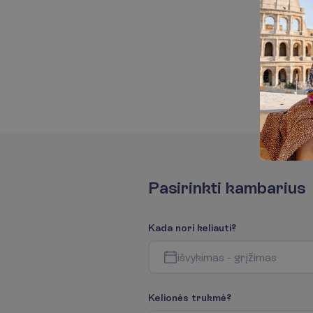
P
a
s
i
r
i
n
k
t
i
k
a
m
b
a
r
i
u
s
K
a
d
a
n
o
r
i
k
e
l
i
a
u
t
i
?
i
š
v
y
k
i
m
a
s
-
g
r
į
ž
i
m
a
s
K
e
l
i
o
n
ė
s
t
r
u
k
m
ė
?