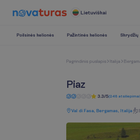
Lietuviškai
Poilsinės kelionės
Pažintinės kelionės
Skrydžių b
P
a
g
r
i
n
d
i
n
i
s
p
u
s
l
a
p
i
s
Italija
Bergam
Piaz
3.3/5
(
248
atsiliepimai
Val di Fasa, Bergamas, Italija