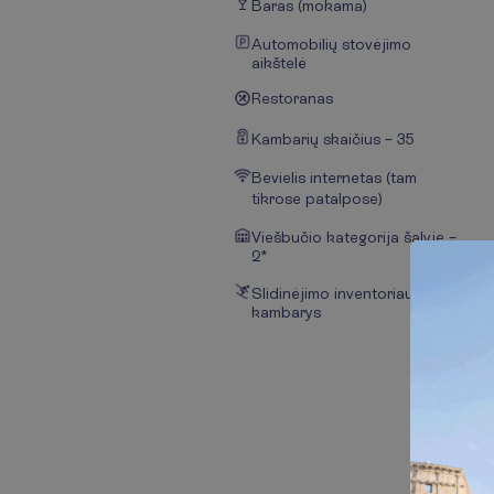
Baras (mokama)
Automobilių stovėjimo
aikštelė
Restoranas
Kambarių skaičius – 35
Bevielis internetas (tam
tikrose patalpose)
Viešbučio kategorija šalyje –
2*
Slidinėjimo inventoriaus
kambarys