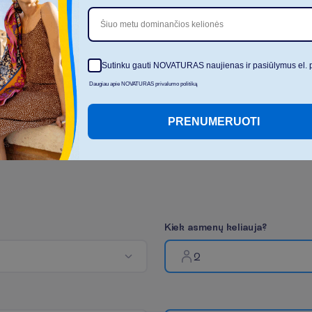
informacija bei viešbučio
Šiuo metu dominančios kelionės
teikiamų paslaugų sąrašas,
laikas ir jų kainoraštis gali
keistis
Sutinku gauti NOVATURAS naujienas ir pasiūlymus el. 
R
o
d
y
t
i
v
i
s
u
s
Daugiau apie NOVATURAS privalumo politiką
PRENUMERUOTI
K
i
e
k
a
s
m
e
n
ų
k
e
l
i
a
u
j
a
?
2