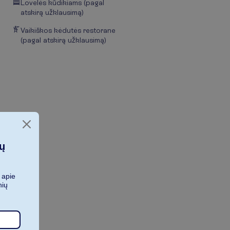
Lovelės kūdikiams (pagal
atskirą užklausimą)
Vaikiškos kėdutės restorane
(pagal atskirą užklausimą)
ių
 apie
nių