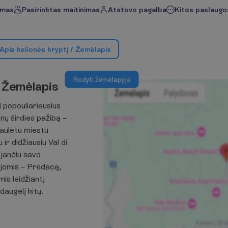
imas
Pasirinktas maitinimas
Atstovo pagalba
Kitos paslaugos
A
p
i
e
k
e
l
i
o
n
ė
s
k
r
y
p
t
į
/
Ž
e
m
ė
l
a
p
i
s
R
o
d
y
t
i
ž
e
m
ė
l
a
p
y
j
e
Ž
e
m
ė
l
a
p
i
s
 popouliariausius
lnų širdies pažibą –
saulėtu miestu
ir didžiausiu Val di
ėjančiu savo
cijomis – Predacą,
is leidžiantį
daugelį kitų.