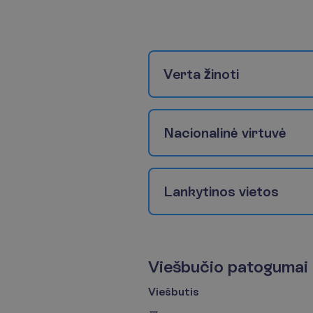
V
e
r
t
a
ž
i
n
o
t
i
N
a
c
i
o
n
a
l
i
n
ė
v
i
r
t
u
v
ė
L
a
n
k
y
t
i
n
o
s
v
i
e
t
o
s
V
i
e
š
b
u
č
i
o
p
a
t
o
g
u
m
a
i
Viešbutis