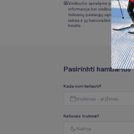
Viešbučio aprašyme pateikta
informacija bei viešbučio
teikiamų paslaugų sąrašas,
laikas ir jų kainoraštis gali
keistis
P
a
s
i
r
i
n
k
t
i
k
a
m
b
a
r
i
u
s
K
a
d
a
n
o
r
i
k
e
l
i
a
u
t
i
?
i
š
v
y
k
i
m
a
s
-
g
r
į
ž
i
m
a
s
K
e
l
i
o
n
ė
s
t
r
u
k
m
ė
?
N
a
k
t
y
s