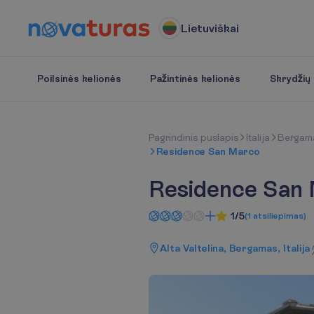
Lietuviškai
Poilsinės kelionės
Pažintinės kelionės
Skrydžių b
P
a
g
r
i
n
d
i
n
i
s
p
u
s
l
a
p
i
s
Italija
Bergam
Residence San Marco
Residence San
1/5
(
1
atsiliepimas
)
Alta Valtelina, Bergamas, Italija