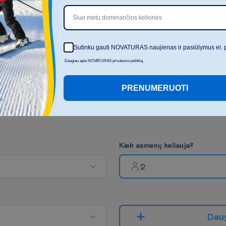
Šiuo metu dominančios kelionės
Sutinku gauti NOVATURAS naujienas ir pasiūlymus el. 
Daugiau apie NOVATURAS privalumo politiką
PRENUMERUOTI
K
i
e
k
a
s
m
e
n
ų
k
e
l
i
a
u
j
a
?
2
D
a
u