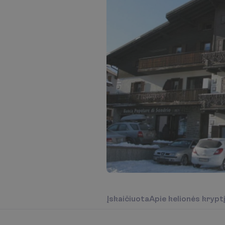
Į
s
k
a
i
č
i
u
o
t
a
A
p
i
e
k
e
l
i
o
n
ė
s
k
r
y
p
t