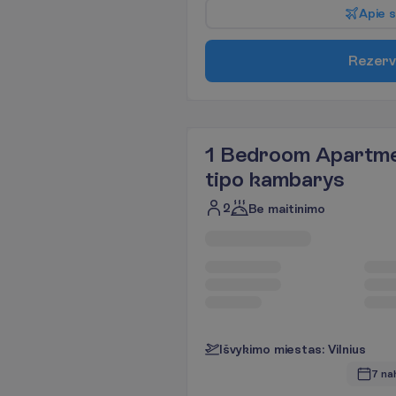
A
p
i
e
s
R
e
z
e
r
v
1 Bedroom Apartme
tipo kambarys
2
Be maitinimo
I
š
v
y
k
i
m
o
m
i
e
s
t
a
s
:
V
i
l
n
i
u
s
7 na