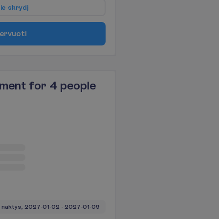
p
i
e
s
k
r
y
d
į
e
r
v
u
o
t
i
ment for 4 people
 naktys, 
2027-01-02
 - 
2027-01-09