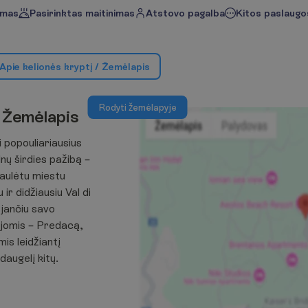
imas
Pasirinktas maitinimas
Atstovo pagalba
Kitos paslaugos
A
p
i
e
k
e
l
i
o
n
ė
s
k
r
y
p
t
į
/
Ž
e
m
ė
l
a
p
i
s
R
o
d
y
t
i
ž
e
m
ė
l
a
p
y
j
e
Ž
e
m
ė
l
a
p
i
s
 popouliariausius
lnų širdies pažibą –
saulėtu miestu
ir didžiausiu Val di
ėjančiu savo
cijomis – Predacą,
is leidžiantį
daugelį kitų.