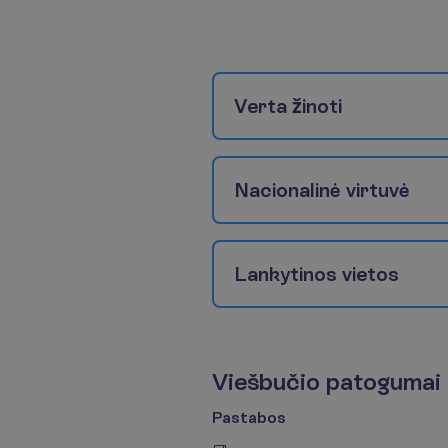
V
e
r
t
a
ž
i
n
o
t
i
N
a
c
i
o
n
a
l
i
n
ė
v
i
r
t
u
v
ė
L
a
n
k
y
t
i
n
o
s
v
i
e
t
o
s
V
i
e
š
b
u
č
i
o
p
a
t
o
g
u
m
a
i
Pastabos