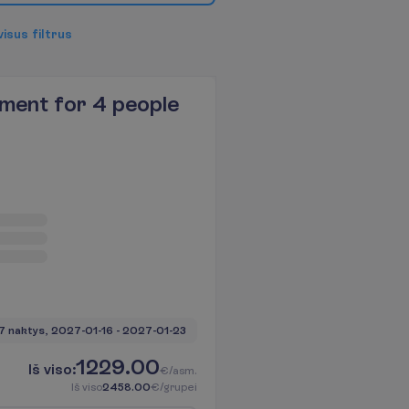
v
i
s
u
s
f
i
l
t
r
u
s
ment for 4 people
7 naktys, 
2027-01-16
 - 
2027-01-23
1229.00
I
š
v
i
s
o
:
€/asm.
I
š
v
i
s
o
2458.00
€/grupei