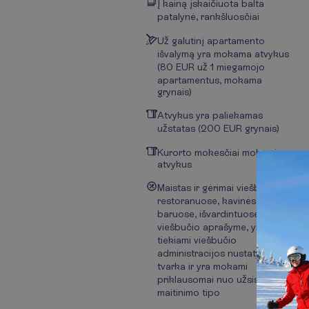
Į kainą įskaičiuota balta
patalynė, rankšluosčiai
Už galutinį apartamento
išvalymą yra mokama atvykus
(80 EUR už 1 miegamojo
apartamentus, mokama
grynais)
Atvykus yra paliekamas
užstatas (200 EUR grynais)
Kurorto mokesčiai mokami
atvykus
Maistas ir gėrimai viešbučio
restoranuose, kavinėse ir
baruose, išvardintuose
viešbučio aprašyme, yra
tiekiami viešbučio
administracijos nustatyta
tvarka ir yra mokami
priklausomai nuo užsisakyto
maitinimo tipo