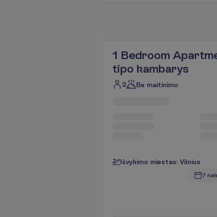
1 Bedroom Apartme
tipo kambarys
2
Be maitinimo
I
š
v
y
k
i
m
o
m
i
e
s
t
a
s
:
V
i
l
n
i
u
s
7 nak