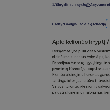
Skrydis su bagažu
Apgyvendin
S
k
a
i
t
y
t
i
d
a
u
g
i
a
u
a
p
i
e
š
i
ą
l
o
k
a
c
i
j
ą
A
p
i
e
k
e
l
i
o
n
ė
s
k
r
y
p
t
į
/
Bergamas yra puiki vieta pasiekti
slidinėjimo kurortus kaip: Alpių ka
Bromijaus kurortą, gyvybingu ir 
pramintą Kanacėjų, populiariausiu 
Fiemės slidinėjimo kurortu, gars
turtinga istorija, kultūra ir tradi
Selvos kurortą, idealiomis sąlygom
pajusti slidinėjimo malonumus bei 