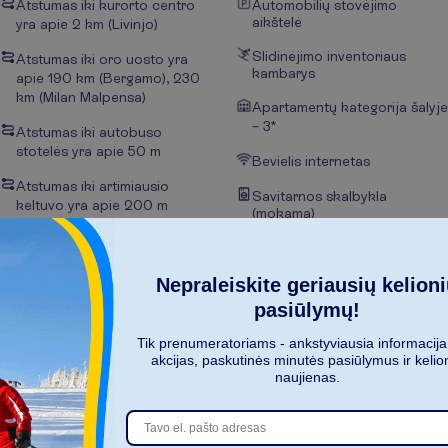
Atstumas iki kurorto centro
Automobilių stovėjimo
aikštelė
yra apie 2 km (Livinjo)
Slidinėjimo inventoriaus
Atstumas iki oro uosto yra
kambarys
apie 190 km (Bergamo), 230
km (Milan Malpensa)
Apartamentų kategorija šalyje
– 3*
Atstumas iki autobuso
stotelės yra apie 50 m
Bevielis internetas
Atstumas iki artimiausio
Savitarnos skalbykla
keltuvo yra apie 200 m
(mokama)
Šalia yra autobuso stotelė
Nepraleiskite geriausių kelion
pasiūlymų!
Tik prenumeratoriams - ankstyviausia informacija
akcijas, paskutinės minutės pasiūlymus ir kelio
naujienas.