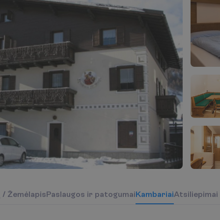
į
/
Ž
e
m
ė
l
a
p
i
s
P
a
s
l
a
u
g
o
s
i
r
p
a
t
o
g
u
m
a
i
K
a
m
b
a
r
i
a
i
Atsiliepimai