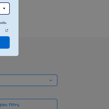
paštu.
g
i
a
u
f
i
l
t
r
ų