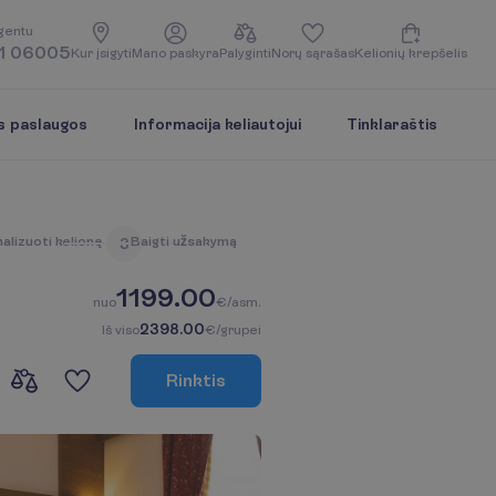
g
e
n
t
u
1 06005
K
u
r
į
s
i
g
y
t
i
M
a
n
o
p
a
s
k
y
r
a
P
a
l
y
g
i
n
t
i
N
o
r
ų
s
ą
r
a
š
a
s
K
e
l
i
o
n
i
ų
k
r
e
p
š
e
l
i
s
s paslaugos
Informacija keliautojui
Tinklaraštis
n
a
l
i
z
u
o
t
i
k
e
l
i
o
n
ę
B
a
i
g
t
i
u
ž
s
a
k
y
m
ą
3
1199.00
n
u
o
€/asm.
2398.00
I
š
v
i
s
o
€/grupei
R
i
n
k
t
i
s