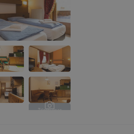
Ž
i
ū
r
ė
t
i
v
i
s
a
s
n
u
o
t
r
a
u
k
a
s
(
9
)