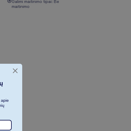
Galimi maitinimo tipai: Be
maitinimo
ių
 apie
nių