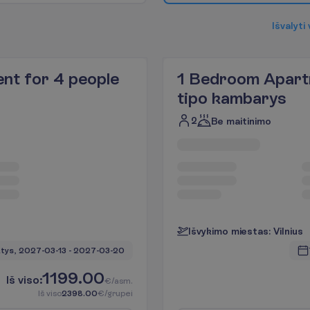
I
š
v
a
l
y
t
i
nt for 4 people
1 Bedroom Apart
tipo kambarys
2
Be maitinimo
I
š
v
y
k
i
m
o
m
i
e
s
t
a
s
:
V
i
l
n
i
u
s
tys, 
2027-03-13
 - 
2027-03-20
1199.00
I
š
v
i
s
o
:
€/asm.
I
š
v
i
s
o
2398.00
€/grupei