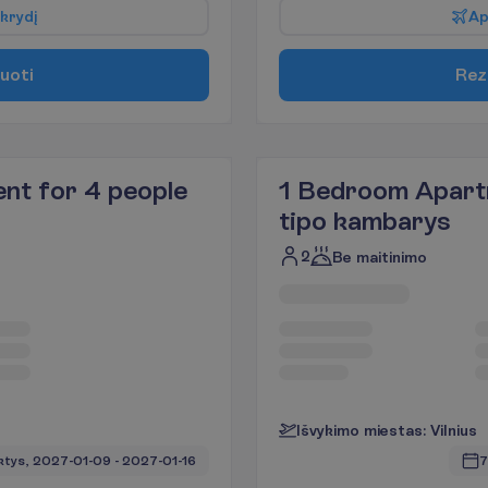
k
r
y
d
į
A
u
o
t
i
R
e
z
nt for 4 people
1 Bedroom Apart
tipo kambarys
2
Be maitinimo
I
š
v
y
k
i
m
o
m
i
e
s
t
a
s
:
V
i
l
n
i
u
s
ktys, 
2027-01-09
 - 
2027-01-16
7