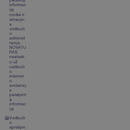
pateiktą
informac
iją
ruošia ir
atnaujin
a
viešbuči
o
administ
racija.
NOVATU
RAS
neatsak
o už
viešbuči
o
internet
o
svetainėj
e
patalpint
ą
informac
iją
Viešbuči
o
aprašym