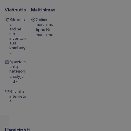
Viešbutis
Maitinimas
Šildoma
Galimi
s
maitinimo
slidinėji
tipai: Be
mo
maitinimo
inventori
aus
kambary
s
Apartam
entų
kategorij
a šalyje
– 4*
Bevielis
interneta
s
P
a
s
i
r
i
n
k
t
i