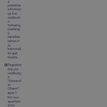
e
pateikta
informac
ija bei
viešbuči
o
teikiamų
paslaug
ų
sąrašas,
laikas ir
jų
kainoraš
tis gali
keistis
Registrat
ūra yra
viešbutyj
e
"Alexand
er
Charm",
apie 1
km nuo
apartam
entų