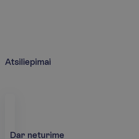
Atsiliepimai
D
a
r
n
e
t
u
r
i
m
e