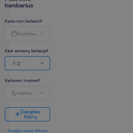
k
a
m
b
a
r
i
u
s
K
a
d
a
n
o
r
i
k
e
l
i
a
u
t
i
?
i
š
v
y
k
i
m
a
s
-
g
r
į
ž
i
m
a
s
K
i
e
k
a
s
m
e
n
ų
k
e
l
i
a
u
j
a
?
2
K
e
l
i
o
n
ė
s
t
r
u
k
m
ė
?
N
a
k
t
y
s
D
a
u
g
i
a
u
f
i
l
t
r
ų
I
š
v
a
l
y
t
i
v
i
s
u
s
f
i
l
t
r
u
s