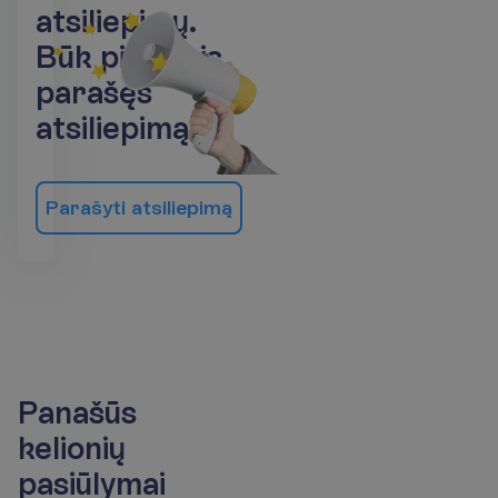
a
t
s
i
l
i
e
p
i
m
ų
.
B
ū
k
p
i
r
m
a
s
i
s
p
a
r
a
š
ę
s
a
t
s
i
l
i
e
p
i
m
ą
!
P
a
r
a
š
y
t
i
a
t
s
i
l
i
e
p
i
m
ą
Panašūs
kelionių
pasiūlymai