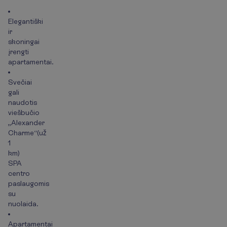
Elegantiški
ir
skoningai
įrengti
apartamentai.
Svečiai
gali
naudotis
viešbučio
„Alexander
Charme“(už
1
km)
SPA
centro
paslaugomis
su
nuolaida.
Apartamentai