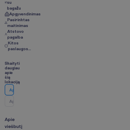
su
bagažu
Apgyvendinimas
Pasirinktas
maitinimas
Atstovo
pagalba
Kitos
paslaugos...
S
k
a
i
t
y
t
i
d
a
u
g
i
a
u
a
p
i
e
š
i
ą
l
o
k
a
c
i
j
ą
A
p
i
e
v
i
e
š
b
u
t
į
A
p
i
e
k
e
l
i
o
n
ė
s
k
r
y
p
t
į
/
Ž
e
m
ė
l
a
p
i
s
A
p
i
e
v
i
e
š
b
u
t
į