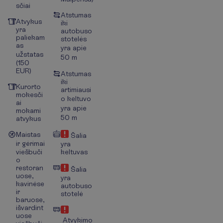
sčiai
Atstumas
Atvykus
iki
yra
autobuso
paliekam
stotelės
as
yra apie
užstatas
50 m
(150
EUR)
Atstumas
iki
Kurorto
artimiausi
mokesči
o keltuvo
ai
yra apie
mokami
50 m
atvykus
Maistas
Šalia
ir gėrimai
yra
viešbuči
keltuvas
o
restoran
Šalia
uose,
yra
kavinėse
autobuso
ir
stotelė
baruose,
išvardint
uose
Atvykimo