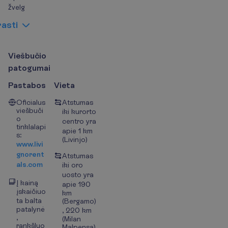
žvelg
r
a
s
t
i
V
i
e
š
b
u
č
i
o
p
a
t
o
g
u
m
a
i
Pastabos
Vieta
Oficialus
Atstumas
viešbuči
iki kurorto
o
centro yra
tinklalapi
apie 1 km
s:
(Livinjo)
www.livi
gnorent
Atstumas
als.com
iki oro
uosto yra
Į kainą
apie 190
įskaičiuo
km
ta balta
(Bergamo)
patalynė
, 220 km
,
(Milan
rankšluo
Malpensa)