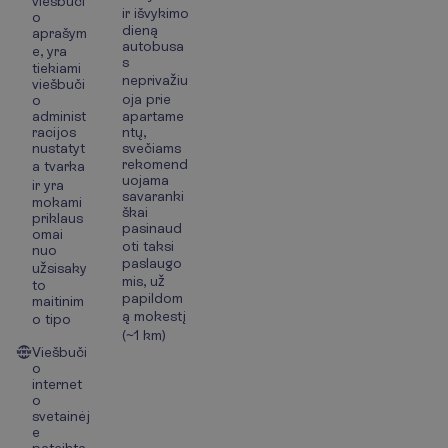
viešbuči
ir išvykimo
o
dieną
aprašym
autobusa
e, yra
s
tiekiami
neprivažiu
viešbuči
oja prie
o
administ
apartame
racijos
ntų,
nustatyt
svečiams
rekomend
a tvarka
uojama
ir yra
savaranki
mokami
škai
priklaus
pasinaud
omai
oti taksi
nuo
paslaugo
užsisaky
mis, už
to
papildom
maitinim
ą mokestį
o tipo
(~1 km)
Viešbuči
o
internet
o
svetainėj
e