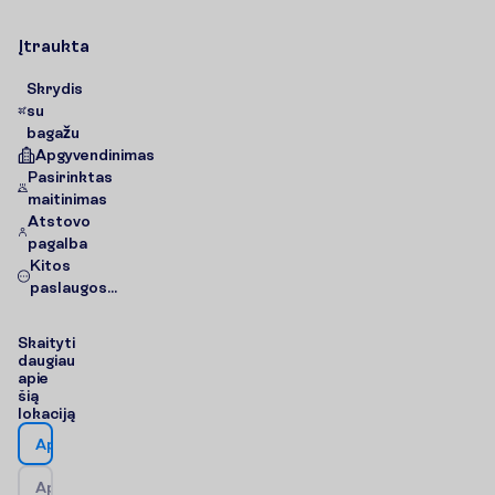
Į
t
r
a
u
k
t
a
Skrydis
su
bagažu
Apgyvendinimas
Pasirinktas
maitinimas
Atstovo
pagalba
Kitos
paslaugos...
S
k
a
i
t
y
t
i
d
a
u
g
i
a
u
a
p
i
e
š
i
ą
l
o
k
a
c
i
j
ą
A
p
i
e
v
i
e
š
b
u
t
į
A
p
i
e
k
e
l
i
o
n
ė
s
k
r
y
p
t
į
/
Ž
e
m
ė
l
a
p
i
s