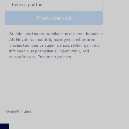
P
r
e
n
u
m
e
r
u
o
t
i
Sutinku, kad mano pateikiamus asmens duomenis
AB Novaturas naudotų tiesioginės rinkodaros
tikslais (siunčiant naujienlaiškius, reklamą ir kitus
informacinius pranešimus) ir patvirtinu, kad
susipažinau su
Privatumo politika
.
B
e
n
d
r
a
u
k
i
m
e
S
u
s
i
s
i
e
k
s
u
m
u
m
i
s
Pirmadienis - Penktadienis
09:00 - 18:00
+370 661 06005
P
a
r
a
š
y
k
m
u
m
s