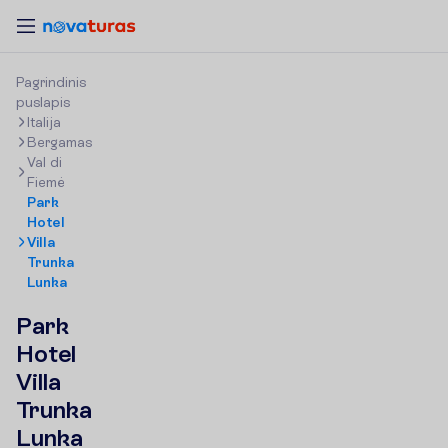
P
a
g
r
i
n
d
i
n
i
s
p
u
s
l
a
p
i
s
Italija
Bergamas
Val di
Fiemė
Park
Hotel
Villa
Trunka
Lunka
Park
Hotel
Villa
Trunka
Lunka