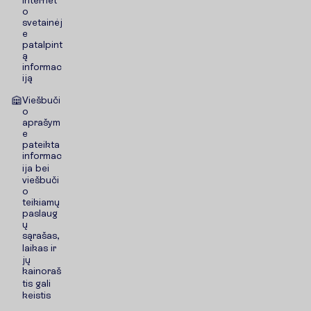
internet
o
svetainėj
e
patalpint
ą
informac
iją
Viešbuči
o
aprašym
e
pateikta
informac
ija bei
viešbuči
o
teikiamų
paslaug
ų
sąrašas,
laikas ir
jų
kainoraš
tis gali
keistis