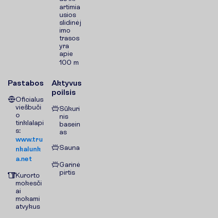
artimia
usios
slidinėj
imo
trasos
yra
apie
100 m
Pastabos
Aktyvus
poilsis
Oficialus
viešbuči
Sūkuri
o
nis
tinklalapi
basein
s:
as
www.tru
Sauna
nkalunk
a.net
Garinė
pirtis
Kurorto
mokesči
ai
mokami
atvykus