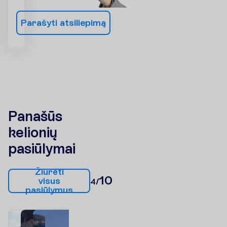
P
a
r
a
š
y
t
i
a
t
s
i
l
i
e
p
i
m
ą
Panašūs
kelionių
pasiūlymai
Ž
i
ū
r
ė
t
i
10
v
i
s
u
s
4/
p
a
s
i
ū
l
y
m
u
s