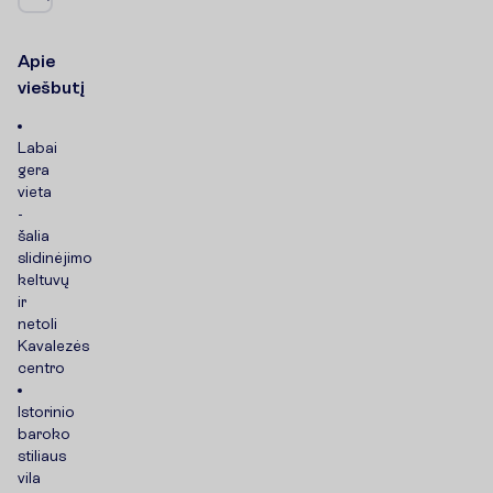
A
p
i
e
v
i
e
š
b
u
t
į
Labai
gera
vieta
-
šalia
slidinėjimo
keltuvų
ir
netoli
Kavalezės
centro
Istorinio
baroko
stiliaus
vila