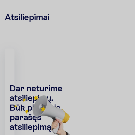
Atsiliepimai
D
a
r
n
e
t
u
r
i
m
e
a
t
s
i
l
i
e
p
i
m
ų
.
B
ū
k
p
i
r
m
a
s
i
s
p
a
r
a
š
ę
s
a
t
s
i
l
i
e
p
i
m
ą
!