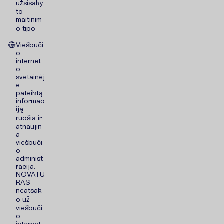
užsisaky
to
maitinim
o tipo
Viešbuči
o
internet
o
svetainėj
e
pateiktą
informac
iją
ruošia ir
atnaujin
a
viešbuči
o
administ
racija.
NOVATU
RAS
neatsak
o už
viešbuči
o