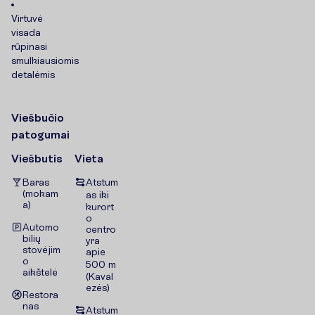
Virtuvė
visada
rūpinasi
smulkiausiomis
detalėmis
V
i
e
š
b
u
č
i
o
p
a
t
o
g
u
m
a
i
Viešbutis
Vieta
Baras
Atstum
(mokam
as iki
a)
kurort
o
Automo
centro
bilių
yra
stovėjim
apie
o
500 m
aikštelė
(Kaval
ezės)
Restora
nas
Atstum