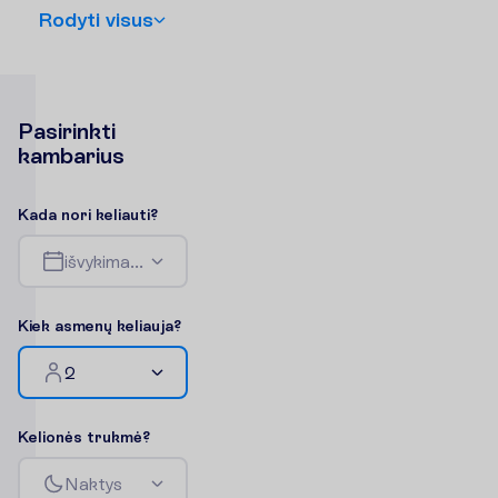
R
o
d
y
t
i
v
i
s
u
s
P
a
s
i
r
i
n
k
t
i
k
a
m
b
a
r
i
u
s
K
a
d
a
n
o
r
i
k
e
l
i
a
u
t
i
?
i
š
v
y
k
i
m
a
s
-
g
r
į
ž
i
m
a
s
K
i
e
k
a
s
m
e
n
ų
k
e
l
i
a
u
j
a
?
2
K
e
l
i
o
n
ė
s
t
r
u
k
m
ė
?
N
a
k
t
y
s