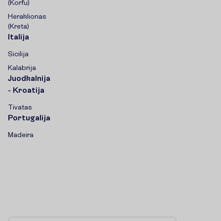
(Korfu)
Heraklionas
(Kreta)
Italija
Sicilija
Kalabrija
Juodkalnija
- Kroatija
Tivatas
Portugalija
Madeira
P
r
e
n
u
m
e
r
u
o
k
s
p
e
c
i
a
l
i
u
s
p
a
s
i
ū
l
y
m
u
s
!
P
i
r
m
a
s
i
s
s
u
ž
i
n
o
k
a
p
i
e
n
a
u
j
i
e
n
a
s
i
r
v
y
k
s
t
a
n
č
i
a
s
a
k
c
i
j
a
s
!