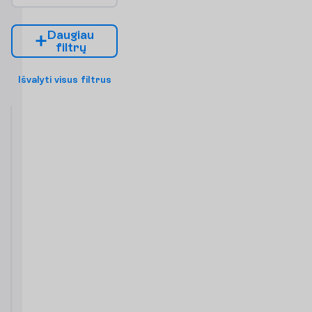
D
a
u
g
i
a
u
f
i
l
t
r
ų
I
š
v
a
l
y
t
i
v
i
s
u
s
f
i
l
t
r
u
s
Double
tipo
kambarys
Pusryčiai
2
ir
17 m²
vakarienė
K
a
m
b
a
r
i
o
p
a
t
o
g
u
m
a
i
Televizorius
Plaukų
Vonia arba
džiovintuvas
dušas
Balkonas
Tualetas
Telefonas
Bevielis
Seifas