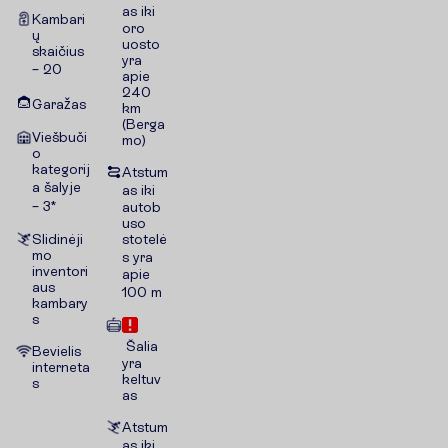
as iki
Kambari
oro
ų
uosto
skaičius
yra
– 20
apie
240
Garažas
km
(Berga
Viešbuči
mo)
o
kategorij
Atstum
a šalyje
as iki
– 3*
autob
uso
Slidinėji
stotelė
mo
s yra
inventori
apie
aus
100 m
kambary
s
Šalia
Bevielis
yra
interneta
keltuv
s
as
Atstum
as iki