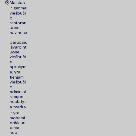
Maistas
ir gėrimai
viešbuči
o
restoran
uose,
kavinėse
ir
baruose,
išvardint
uose
viešbuči
o
aprašym
e, yra
tiekiami
viešbuči
o
administ
racijos
nustatyt
a tvarka
ir yra
mokami
priklaus
omai
nuo