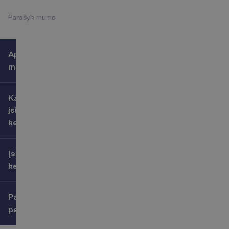
P
a
r
a
š
y
k
m
u
m
s
Apie
mus
Kaip
įsigyti
kelionę
Įsigijusiems
kelionę
Papildomos
paslaugos