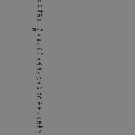
as
tra
nsp
ort
as
Ats
tum
as
iki
sm
ėlio
pa
plū
dim
io
yra
api
e 4
km
(Tr
op
ėjo
s
pa
plū
dim
io)