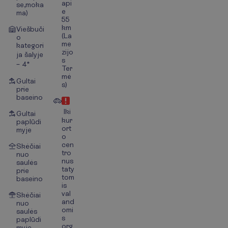
api
se,moka
e
ma)
55
km
Viešbuči
(La
o
me
kategori
zijo
ja šalyje
s
– 4*
Ter
mė
Gultai
s)
prie
baseino
Iki
Gultai
kur
paplūdi
ort
myje
o
cen
Skėčiai
tro
nuo
nus
saulės
taty
prie
tom
baseino
is
val
Skėčiai
and
nuo
omi
saulės
s
paplūdi
org
myje