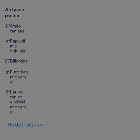
Aktyvus
poilsis
Stalo
tenisas
Paplūdi
mio
tinklinis
Biliardas
Futbolas
(mokam
a)
Lauko
teniso
aikštelė
(mokam
a)
R
o
d
y
t
i
v
i
s
u
s