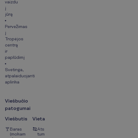
vaizdu
į
jūrą
Pervežimas
į
Tropėjos
centrą
ir
paplūdimį
Svetinga,
atpalaiduojanti
aplinka
V
i
e
š
b
u
č
i
o
p
a
t
o
g
u
m
a
i
Viešbutis
Vieta
Baras
Ats
(mokam
tum