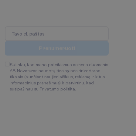
P
i
r
m
a
s
i
s
s
u
ž
i
n
o
k
a
p
i
e
n
a
u
j
i
e
n
a
s
i
r
v
y
k
s
t
a
n
č
i
a
s
a
k
c
i
j
a
s
!
P
r
e
n
u
m
e
r
u
o
t
i
Sutinku, kad mano pateikiamus asmens duomenis
AB Novaturas naudotų tiesioginės rinkodaros
tikslais (siunčiant naujienlaiškius, reklamą ir kitus
informacinius pranešimus) ir patvirtinu, kad
susipažinau su
Privatumo politika
.
B
e
n
d
r
a
u
k
i
m
e
S
u
s
i
s
i
e
k
s
u
m
u
m
i
s
Pirmadienis - Penktadienis
09:00 - 18:00
+370 661 06005