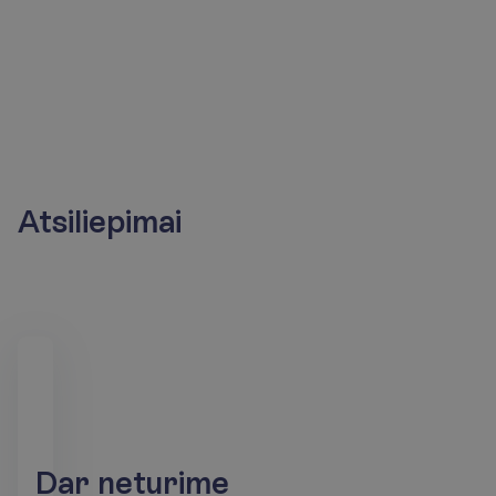
Atsiliepimai
D
a
r
n
e
t
u
r
i
m
e