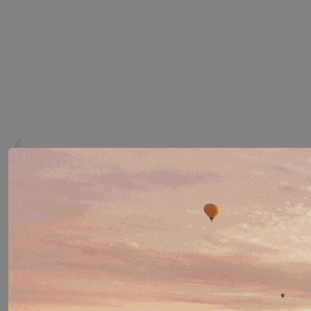
S
e
k
m
u
s
s
o
c
i
a
l
i
n
i
u
o
s
e
t
i
n
k
l
u
o
s
e
!
M
o
k
ė
j
i
m
u
s
v
y
k
d
o
m
e