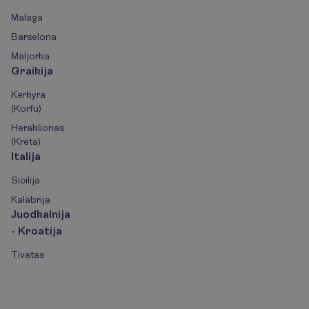
Malaga
Barselona
Maljorka
Graikija
Kerkyra
(Korfu)
Heraklionas
(Kreta)
Italija
Sicilija
Kalabrija
Juodkalnija
- Kroatija
Tivatas
P
r
e
n
u
m
e
r
u
o
k
s
p
e
c
i
a
l
i
u
s
p
a
s
i
ū
l
y
m
u
s
!