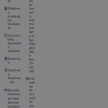
a)
as
iki
Skalbim
kur
o
ort
paslaug
o
os
cen
(mokam
tro
a)
yra
api
Automo
e 2
bilių
km
stovėjim
(Par
o
ghe
aikštelė
lia),
5
Baseina
km
s
(Tr
op
Kambari
ea)
ų
skaičius
Ats
– 91
tum
as
Bevielis
iki
internet
oro
uos
as (tam
to
tikrose
yra
patalpo