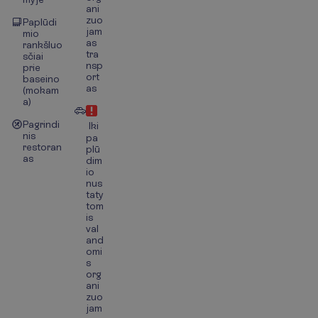
ani
zuo
Paplūdi
jam
mio
as
rankšluo
tra
sčiai
nsp
prie
ort
baseino
as
(mokam
a)
Pagrindi
Iki
nis
pa
restoran
plū
as
dim
io
nus
taty
tom
is
val
and
omi
s
org
ani
zuo
jam