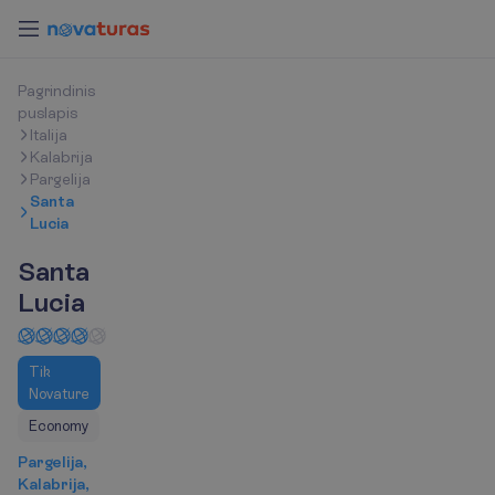
P
a
g
r
i
n
d
i
n
i
s
p
u
s
l
a
p
i
s
Italija
Kalabrija
Pargelija
Santa
Lucia
Santa
Lucia
Tik
Novature
Economy
Pargelija,
Kalabrija,