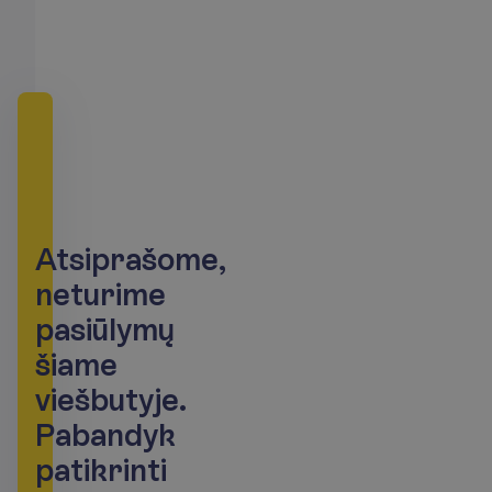
A
t
s
i
p
r
a
š
o
m
e
,
n
e
t
u
r
i
m
e
p
a
s
i
ū
l
y
m
ų
š
i
a
m
e
v
i
e
š
b
u
t
y
j
e
.
P
a
b
a
n
d
y
k
p
a
t
i
k
r
i
n
t
i