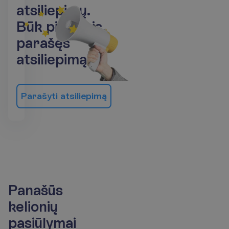
a
t
s
i
l
i
e
p
i
m
ų
.
B
ū
k
p
i
r
m
a
s
i
s
p
a
r
a
š
ę
s
a
t
s
i
l
i
e
p
i
m
ą
!
P
a
r
a
š
y
t
i
a
t
s
i
l
i
e
p
i
m
ą
Panašūs
kelionių
pasiūlymai