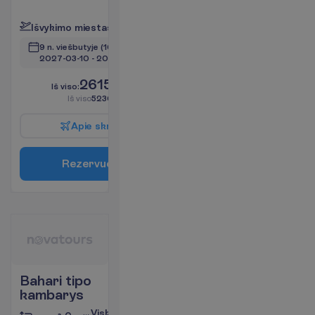
P
l
a
č
i
a
u
I
š
v
y
k
i
m
o
m
i
e
s
t
a
s
:
V
i
l
n
i
u
s
9 n. viešbutyje
(10 n. iš viso)
2027-03-10
 - 
2027-03-20
2615.00
I
š
v
i
s
o
:
€/asm.
I
š
v
i
s
o
5230.00
€/grupei
A
p
i
e
s
k
r
y
d
į
R
e
z
e
r
v
u
o
t
i
Bahari tipo
kambarys
Viskas