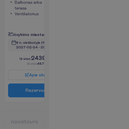
Balkonas arba
internetas
terasa
Maksimalus
Ventiliatorius
apgyvendinimas
– 3
P
l
a
č
i
a
u
I
š
v
y
k
i
m
o
m
i
e
s
t
a
s
:
V
i
l
n
i
u
s
9 n. viešbutyje
(10 n. iš viso)
2027-02-24
 - 
2027-03-06
2439.00
I
š
v
i
s
o
:
€/asm.
I
š
v
i
s
o
4878.00
€/grupei
A
p
i
e
s
k
r
y
d
į
R
e
z
e
r
v
u
o
t
i