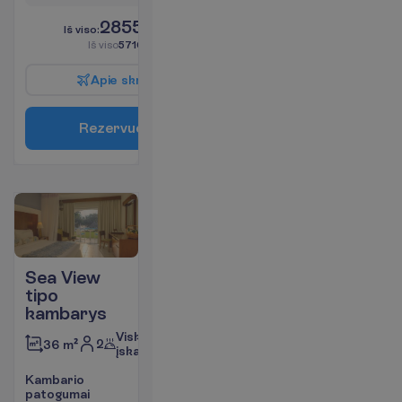
2855.00
I
š
v
i
s
o
:
€/asm.
I
š
v
i
s
o
5710.00
€/grupei
A
p
i
e
s
k
r
y
d
į
R
e
z
e
r
v
u
o
t
i
Sea View
tipo
kambarys
Viskas
2
36 m²
įskaičiuota
K
a
m
b
a
r
i
o
p
a
t
o
g
u
m
a
i