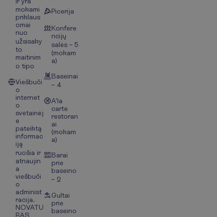
ir yra
mokami
Picerija
priklaus
omai
Konfere
nuo
ncijų
užsisaky
salės – 5
to
(mokam
maitinim
a)
o tipo
Baseinai
Viešbuči
– 4
o
internet
A'la
o
carte
svetainėj
restoran
e
ai
pateiktą
(mokam
informac
a)
iją
ruošia ir
Barai
atnaujin
prie
a
baseino
viešbuči
– 2
o
administ
Gultai
racija.
prie
NOVATU
baseino
RAS