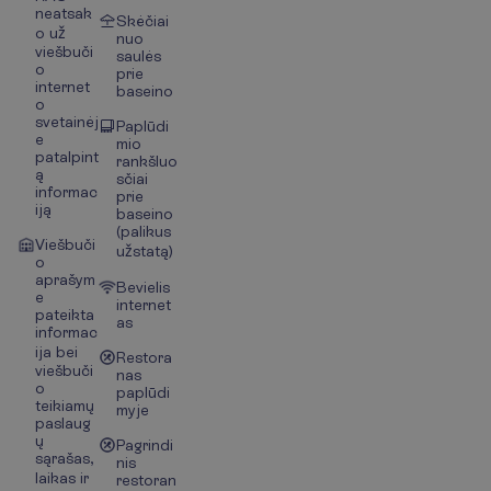
neatsak
Skėčiai
o už
nuo
viešbuči
saulės
o
prie
internet
baseino
o
svetainėj
Paplūdi
e
mio
patalpint
rankšluo
ą
sčiai
informac
prie
iją
baseino
(palikus
Viešbuči
užstatą)
o
aprašym
Bevielis
e
internet
pateikta
as
informac
ija bei
Restora
viešbuči
nas
o
paplūdi
teikiamų
myje
paslaug
ų
Pagrindi
sąrašas,
nis
laikas ir
restoran