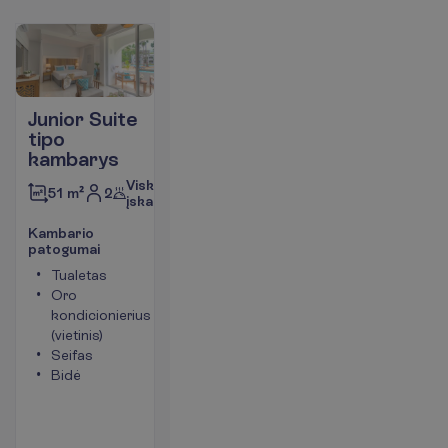
Junior Suite
tipo
kambarys
Viskas
2
51 m²
įskaičiuota
K
a
m
b
a
r
i
o
p
a
t
o
g
u
m
a
i
Tualetas
Chalatai
Oro
Šlepetės
kondicionierius
Balkonas
(vietinis)
arba
Seifas
terasa
Bidė
Kambario
plotas
apie 51
m²