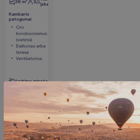
2
36 m²
įskaičiuota
K
a
m
b
a
r
i
o
p
a
t
o
g
u
m
a
i
Oro
Seifas
kondicionierius
Tualetas
(vietinis)
Bevielis
Balkonas arba
internetas
terasa
Maksimalus
Ventiliatorius
apgyvendinimas
– 3
P
l
a
č
i
a
u
I
š
v
y
k
i
m
o
m
i
e
s
t
a
s
:
V
i
l
n
i
u
s
9 n. viešbutyje
(10 n. iš viso)
2027-01-08
 - 
2027-01-18
2625.00
I
š
v
i
s
o
:
€/asm.
I
š
v
i
s
o
5250.00
€/grupei
A
p
i
e
s
k
r
y
d
į