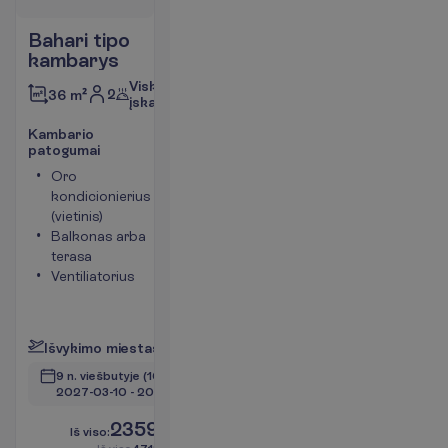
Bahari tipo
kambarys
Viskas
2
36 m²
įskaičiuota
K
a
m
b
a
r
i
o
p
a
t
o
g
u
m
a
i
Oro
Seifas
kondicionierius
Tualetas
(vietinis)
Bevielis
Balkonas arba
internetas
terasa
Maksimalus
Ventiliatorius
apgyvendinimas
– 3
P
l
a
č
i
a
u
I
š
v
y
k
i
m
o
m
i
e
s
t
a
s
:
V
i
l
n
i
u
s
9 n. viešbutyje
(10 n. iš viso)
2027-03-10
 - 
2027-03-20
2359.00
I
š
v
i
s
o
:
€/asm.