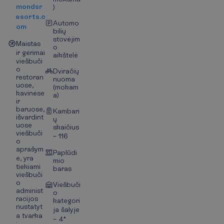
mondsr
)
esorts.c
Automo
om
bilių
stovėjim
Maistas
o
ir gėrimai
aikštelė
viešbuči
o
Dviračių
restoran
nuoma
uose,
(mokam
kavinėse
a)
ir
baruose,
Kambari
išvardint
ų
uose
skaičius
viešbuči
– 116
o
aprašym
Paplūdi
e, yra
mio
tiekiami
baras
viešbuči
o
Viešbuči
administ
o
racijos
kategori
nustatyt
ja šalyje
a tvarka
– 4*