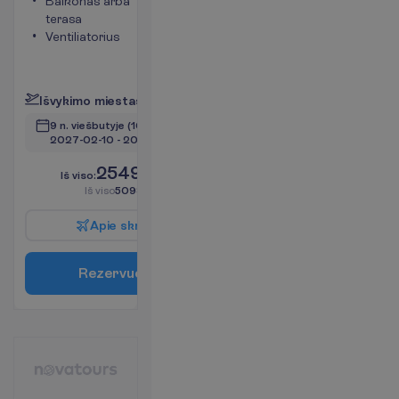
Balkonas arba
internetas
terasa
Maksimalus
Ventiliatorius
apgyvendinimas
– 3
P
l
a
č
i
a
u
I
š
v
y
k
i
m
o
m
i
e
s
t
a
s
:
V
i
l
n
i
u
s
9 n. viešbutyje
(10 n. iš viso)
2027-02-10
 - 
2027-02-20
2549.00
I
š
v
i
s
o
:
€/asm.
I
š
v
i
s
o
5098.00
€/grupei
A
p
i
e
s
k
r
y
d
į
R
e
z
e
r
v
u
o
t
i