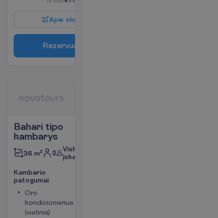
I
š
v
i
s
o
4718.00
€/grupei
A
p
i
e
s
k
r
y
d
į
R
e
z
e
r
v
u
o
t
i
Bahari tipo
kambarys
Viskas
2
36 m²
įskaičiuota
K
a
m
b
a
r
i
o
p
a
t
o
g
u
m
a
i
Oro
Seifas
kondicionierius
Tualetas
(vietinis)
Bevielis