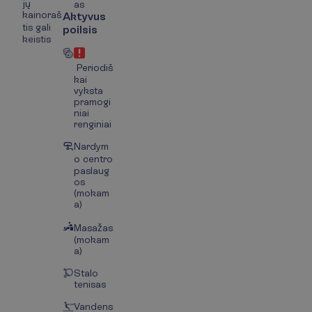
jų
as
kainoraš
Aktyvus
tis gali
poilsis
keistis
Periodiš
kai
vyksta
pramogi
niai
renginiai
Nardym
o centro
paslaug
os
(mokam
a)
Masažas
(mokam
a)
Stalo
tenisas
Vandens