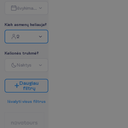
i
š
v
y
k
i
m
a
s
-
g
r
į
ž
i
m
a
s
K
i
e
k
a
s
m
e
n
ų
k
e
l
i
a
u
j
a
?
2
K
e
l
i
o
n
ė
s
t
r
u
k
m
ė
?
N
a
k
t
y
s
D
a
u
g
i
a
u
f
i
l
t
r
ų
I
š
v
a
l
y
t
i
v
i
s
u
s
f
i
l
t
r
u
s