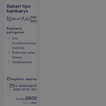
Bahari tipo
kambarys
Viskas
2
36 m²
įskaičiuota
K
a
m
b
a
r
i
o
p
a
t
o
g
u
m
a
i
Oro
Seifas
kondicionierius
Tualetas
(vietinis)
Bevielis
Balkonas arba
internetas
terasa
Maksimalus
Ventiliatorius
apgyvendinimas
– 3
P
l
a
č
i
a
u
I
š
v
y
k
i
m
o
m
i
e
s
t
a
s
:
V
i
l
n
i
u
s
9 n. viešbutyje
(10 n. iš viso)
2027-01-13
 - 
2027-01-23
2609.00
I
š
v
i
s
o
:
€/asm.
I
š
v
i
s
o
5218.00
€/grupei