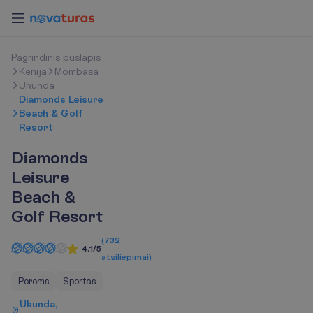
P
a
g
r
i
n
d
i
n
i
s
p
u
s
l
a
p
i
s
Kenija
Mombasa
Ukunda
Diamonds Leisure
Beach & Golf
Resort
Diamonds
Leisure
Beach &
Golf Resort
(
732
4.1/5
atsiliepimai
)
Poroms
Sportas
Ukunda,