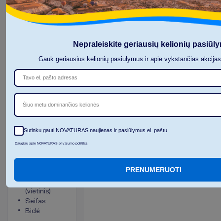
R
e
z
e
r
v
u
o
t
i
Nepraleiskite geriausių kelionių pasiūl
Gauk geriausius kelionių pasiūlymus ir apie vykstančias akcija
Junior Suite
tipo
kambarys
Šiuo metu dominančios kelionės
Viskas
2
51 m²
įskaičiuota
Sutinku gauti NOVATURAS naujienas ir pasiūlymus el. paštu.
K
a
m
b
a
r
i
o
Daugiau apie NOVATURAS privalumo politiką
p
a
t
o
g
u
m
a
i
Tualetas
Chalatai
PRENUMERUOTI
Oro
Šlepetės
kondicionierius
Balkonas
(vietinis)
arba
Seifas
terasa
Bidė
Kambario
plotas