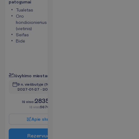
p
a
t
o
g
u
m
a
i
Tualetas
Chalatai
Oro
Šlepetės
kondicionierius
Balkonas
(vietinis)
arba
Seifas
terasa
Bidė
Kambario
plotas
apie 51
m²
P
l
a
č
i
a
u
I
š
v
y
k
i
m
o
m
i
e
s
t
a
s
:
V
i
l
n
i
u
s
9 n. viešbutyje
(10 n. iš viso)
2027-01-27
 - 
2027-02-06
2835.00
I
š
v
i
s
o
:
€/asm.
I
š
v
i
s
o
5670.00
€/grupei
A
p
i
e
s
k
r
y
d
į
R
e
z
e
r
v
u
o
t
i