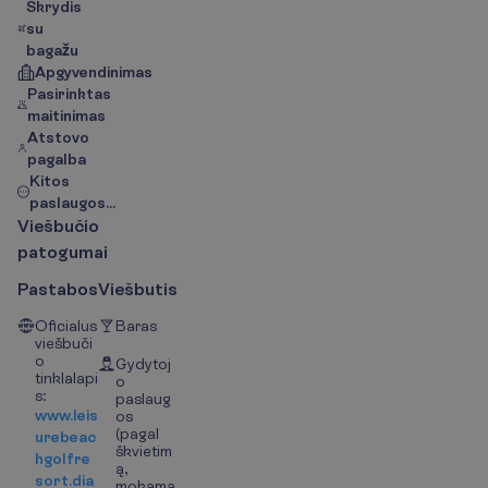
Skrydis
su
bagažu
Apgyvendinimas
Pasirinktas
maitinimas
Atstovo
pagalba
Kitos
paslaugos...
V
i
e
š
b
u
č
i
o
p
a
t
o
g
u
m
a
i
Pastabos
Viešbutis
Oficialus
Baras
viešbuči
o
Gydytoj
tinklalapi
o
s:
paslaug
www.leis
os
(pagal
urebeac
škvietim
hgolfre
ą,
sort.dia
mokama