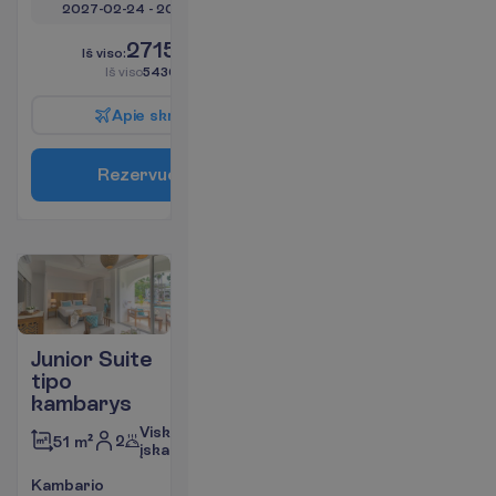
2027-02-24
 - 
2027-03-06
2715.00
I
š
v
i
s
o
:
€/asm.
I
š
v
i
s
o
5430.00
€/grupei
A
p
i
e
s
k
r
y
d
į
R
e
z
e
r
v
u
o
t
i
Junior Suite
tipo
kambarys
Viskas
2
51 m²
įskaičiuota
K
a
m
b
a
r
i
o