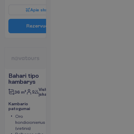
A
p
i
e
s
k
r
y
d
į
R
e
z
e
r
v
u
o
t
i
Bahari tipo
kambarys
Viskas
2
36 m²
įskaičiuota
K
a
m
b
a
r
i
o
p
a
t
o
g
u
m
a
i
Oro
Seifas
kondicionierius
Tualetas
(vietinis)
Bevielis