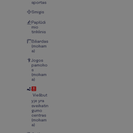
sportas
Smigis
Paplūdi
mio
tinklinis
Biliardas
(mokam
a)
Jogos
pamoko
s
(mokam
a)
Viešbut
yje yra
sveikatin
gumo
centras
(mokam
a)