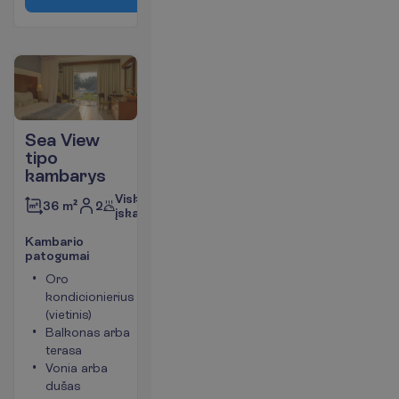
Sea View
tipo
kambarys
Viskas
2
36 m²
įskaičiuota
K
a
m
b
a
r
i
o
p
a
t
o
g
u
m
a
i
Oro
Kambario
kondicionierius
plotas
(vietinis)
apie 36
Balkonas arba
m²
terasa
Seifas
Vonia arba
Yra
dušas
galimybė