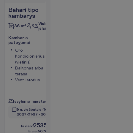
Bahari tipo
kambarys
Viskas
2
36 m²
įskaičiuota
K
a
m
b
a
r
i
o
p
a
t
o
g
u
m
a
i
Oro
Seifas
kondicionierius
Tualetas
(vietinis)
Bevielis
Balkonas arba
internetas
terasa
Maksimalus
Ventiliatorius
apgyvendinimas
– 3
P
l
a
č
i
a
u
I
š
v
y
k
i
m
o
m
i
e
s
t
a
s
:
V
i
l
n
i
u
s
9 n. viešbutyje
(10 n. iš viso)
2027-01-27
 - 
2027-02-06
2535.00
I
š
v
i
s
o
:
€/asm.
I
š
v
i
s
o
5070.00
€/grupei