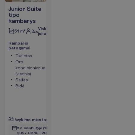
Junior Suite
tipo
kambarys
Viskas
2
51 m²
įskaičiuota
K
a
m
b
a
r
i
o
p
a
t
o
g
u
m
a
i
Tualetas
Chalatai
Oro
Šlepetės
kondicionierius
Balkonas
(vietinis)
arba
Seifas
terasa
Bidė
Kambario
plotas
apie 51
m²
P
l
a
č
i
a
u
I
š
v
y
k
i
m
o
m
i
e
s
t
a
s
:
V
i
l
n
i
u
s
9 n. viešbutyje
(10 n. iš viso)
2027-02-10
 - 
2027-02-20