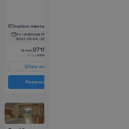
apie 51
m²
P
l
a
č
i
a
u
I
š
v
y
k
i
m
o
m
i
e
s
t
a
s
:
V
i
l
n
i
u
s
9 n. viešbutyje
(10 n. iš viso)
2027-02-24
 - 
2027-03-06
2715.00
I
š
v
i
s
o
:
€/asm.
I
š
v
i
s
o
5430.00
€/grupei
A
p
i
e
s
k
r
y
d
į
R
e
z
e
r
v
u
o
t
i