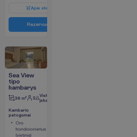
A
p
i
e
s
k
r
y
d
į
R
e
z
e
r
v
u
o
t
i
Sea View
tipo
kambarys
Viskas
2
36 m²
įskaičiuota
K
a
m
b
a
r
i
o
p
a
t
o
g
u
m
a
i
Oro
Kambario
kondicionierius
plotas
(vietinis)
apie 36