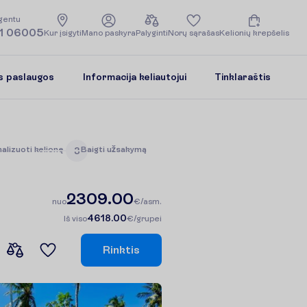
g
e
n
t
u
1 06005
K
u
r
į
s
i
g
y
t
i
M
a
n
o
p
a
s
k
y
r
a
P
a
l
y
g
i
n
t
i
N
o
r
ų
s
ą
r
a
š
a
s
K
e
l
i
o
n
i
ų
k
r
e
p
š
e
l
i
s
s paslaugos
Informacija keliautojui
Tinklaraštis
n
a
l
i
z
u
o
t
i
k
e
l
i
o
n
ę
B
a
i
g
t
i
u
ž
s
a
k
y
m
ą
3
2309.00
n
u
o
€/asm.
4618.00
I
š
v
i
s
o
€/grupei
R
i
n
k
t
i
s