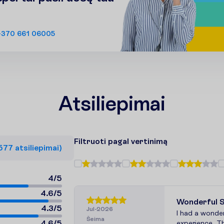
+370 661 06005
Atsiliepimai
F
i
l
t
r
u
o
t
i
p
a
g
a
l
v
e
r
t
i
n
i
m
ą
577
a
t
s
i
l
i
e
p
i
m
a
i
)
4
/
5
4.6
/
5
Wonderful 
4.3
/
5
Jul-2026
I had a wonder
Šeima
4.6
/
5
experience. T