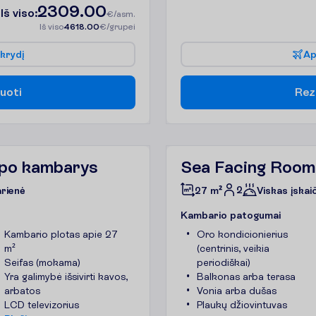
2309.00
I
š
v
i
s
o
:
€/asm.
I
š
v
i
s
o
4618.00
€/grupei
k
r
y
d
į
A
u
o
t
i
R
e
z
ipo kambarys
Sea Facing Room
2
arienė
27 m²
Viskas įskai
K
a
m
b
a
r
i
o
p
a
t
o
g
u
m
a
i
Kambario plotas apie 27
Oro kondicionierius
m²
(centrinis, veikia
Seifas (mokama)
periodiškai)
Yra galimybė išsivirti kavos,
Balkonas arba terasa
arbatos
Vonia arba dušas
LCD televizorius
Plaukų džiovintuvas