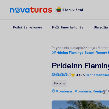
Lietuviškai
Poilsinės kelionės
Pažintinės kelionės
Skrydžių b
P
a
g
r
i
n
d
i
n
i
s
p
u
s
l
a
p
i
s
Kenija
Momba
PrideInn Flamingo Beach Resort
PrideInn Flami
4.6/5
(
3577
atsiliepima
Poroms
Mombasa., Mombasa, Kenija