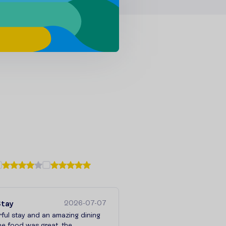
Stay
2026-07-07
ful stay and an amazing dining
he food was great, the