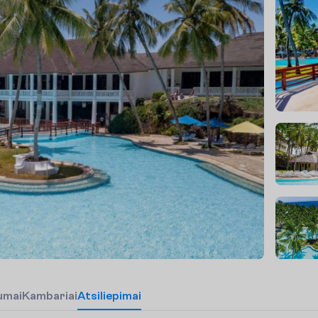
u
m
a
i
K
a
m
b
a
r
i
a
i
Atsiliepimai