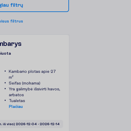
g
i
a
u
f
i
l
t
r
ų
v
i
s
u
s
f
i
l
t
r
u
s
ambarys
čiuota
Kambario plotas apie 27
m²
Seifas (mokama)
Yra galimybė išsivirti kavos,
arbatos
Tualetas
P
l
a
č
i
a
u
n. iš viso)
2026-12-04
 - 
2026-12-14