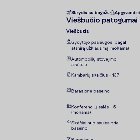
Skrydis su bagažu
Apgyvendin
V
i
e
š
b
u
č
i
o
p
a
t
o
g
u
m
a
i
Viešbutis
Gydytojo paslaugos (pagal
atskirą užklausimą, mokama)
Automobilių stovėjimo
aikštelė
Kambarių skaičius – 137
Baras prie baseino
Konferencijų salės – 5
(mokama)
Skėčiai nuo saulės prie
baseino
Baras hole