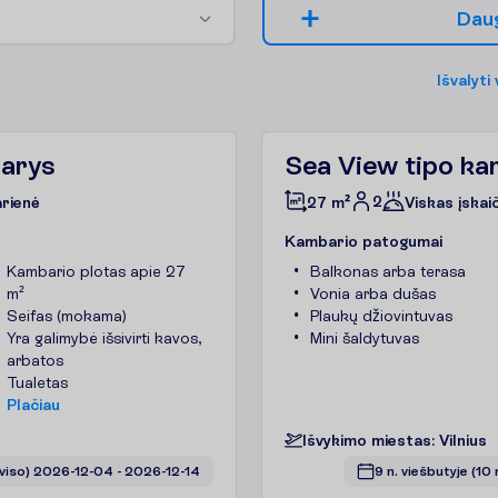
D
a
u
I
š
v
a
l
y
t
i
barys
Sea View tipo k
2
arienė
27 m²
Viskas įskai
K
a
m
b
a
r
i
o
p
a
t
o
g
u
m
a
i
Kambario plotas apie 27
Balkonas arba terasa
m²
Vonia arba dušas
Seifas (mokama)
Plaukų džiovintuvas
Yra galimybė išsivirti kavos,
Mini šaldytuvas
arbatos
Tualetas
P
l
a
č
i
a
u
I
š
v
y
k
i
m
o
m
i
e
s
t
a
s
:
V
i
l
n
i
u
s
 viso)
2026-12-04
 - 
2026-12-14
9 n. viešbutyje
(10 