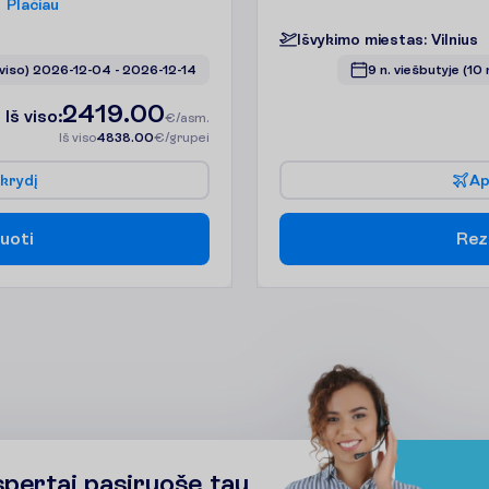
P
l
a
č
i
a
u
I
š
v
y
k
i
m
o
m
i
e
s
t
a
s
:
V
i
l
n
i
u
s
 viso)
2026-12-04
 - 
2026-12-14
9 n. viešbutyje
(10 
2419.00
I
š
v
i
s
o
:
€/asm.
I
š
v
i
s
o
4838.00
€/grupei
k
r
y
d
į
A
u
o
t
i
R
e
z
spertai pasiruošę tau