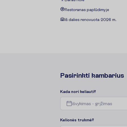
Restoranas paplūdimyje
Iš dalies renovuota 2026 m.
P
a
s
i
r
i
n
k
t
i
k
a
m
b
a
r
i
u
s
K
a
d
a
n
o
r
i
k
e
l
i
a
u
t
i
?
i
š
v
y
k
i
m
a
s
-
g
r
į
ž
i
m
a
s
K
e
l
i
o
n
ė
s
t
r
u
k
m
ė
?