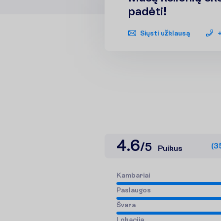
padėti!
Siųsti užklausą
4.6
/
5
(
3
Puikus
K
a
m
b
a
r
i
a
i
P
a
s
l
a
u
g
o
s
Š
v
a
r
a
L
o
k
a
c
i
j
a