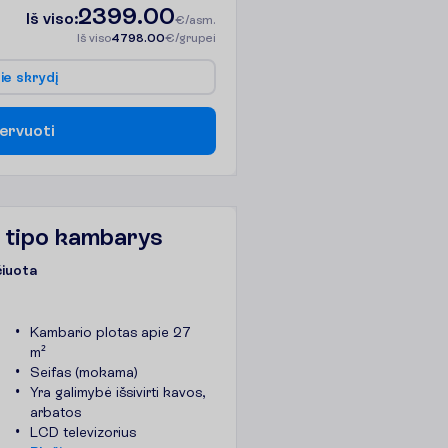
2399.00
I
š
v
i
s
o
:
€/asm.
I
š
v
i
s
o
4798.00
€/grupei
p
i
e
s
k
r
y
d
į
e
r
v
u
o
t
i
 tipo kambarys
čiuota
Kambario plotas apie 27
m²
Seifas (mokama)
Yra galimybė išsivirti kavos,
arbatos
LCD televizorius