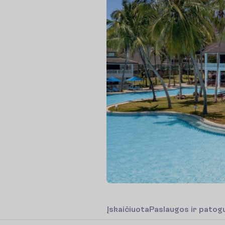
Į
s
k
a
i
č
i
u
o
t
a
P
a
s
l
a
u
g
o
s
i
r
p
a
t
o
g