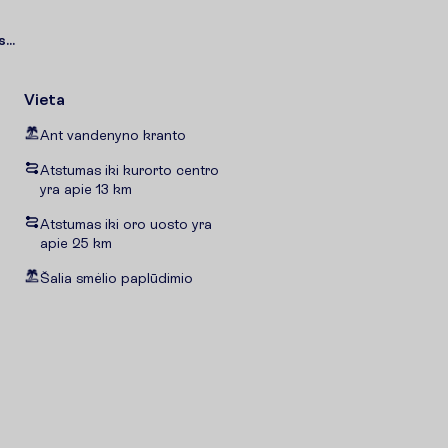
...
Vieta
Ant vandenyno kranto
Atstumas iki kurorto centro
yra apie 13 km
Atstumas iki oro uosto yra
apie 25 km
Šalia smėlio paplūdimio