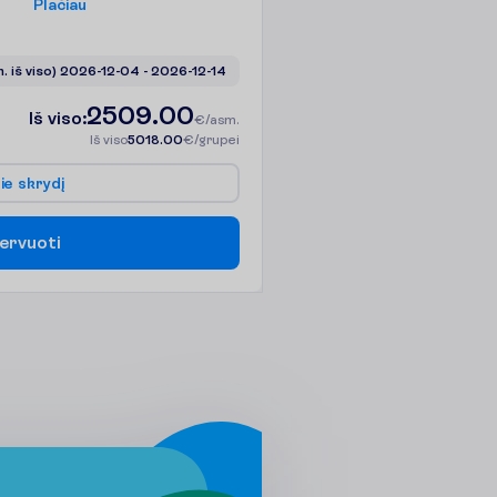
P
l
a
č
i
a
u
n. iš viso)
2026-12-04
 - 
2026-12-14
2509.00
I
š
v
i
s
o
:
€/asm.
I
š
v
i
s
o
5018.00
€/grupei
p
i
e
s
k
r
y
d
į
e
r
v
u
o
t
i