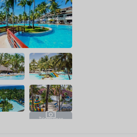
Ž
i
ū
r
ė
t
i
v
i
s
a
s
n
u
o
t
r
a
u
k
a
s
(
9
)