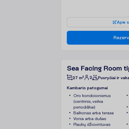
A
p
i
e
s
R
e
z
e
r
v
Sea Facing Room t
2
27 m²
Pusryčiai ir vak
K
a
m
b
a
r
i
o
p
a
t
o
g
u
m
a
i
Oro kondicionierius
(centrinis, veikia
periodiškai)
Balkonas arba terasa
Vonia arba dušas
Plaukų džiovintuvas