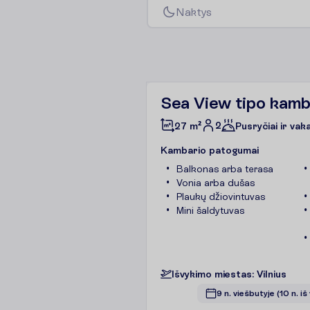
N
a
k
t
y
s
Sea View tipo kam
2
27 m²
Pusryčiai ir vak
K
a
m
b
a
r
i
o
p
a
t
o
g
u
m
a
i
Balkonas arba terasa
Vonia arba dušas
Plaukų džiovintuvas
Mini šaldytuvas
I
š
v
y
k
i
m
o
m
i
e
s
t
a
s
:
V
i
l
n
i
u
s
9 n. viešbutyje
(10 n. iš