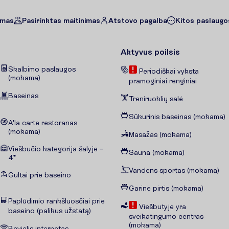
imas
Pasirinktas maitinimas
Atstovo pagalba
Kitos paslaugos
Aktyvus poilsis
Skalbimo paslaugos
Periodiškai vyksta
(mokama)
pramoginiai renginiai
Baseinas
Treniruoklių salė
Sūkurinis baseinas (mokama)
A'la carte restoranas
(mokama)
Masažas (mokama)
Viešbučio kategorija šalyje –
Sauna (mokama)
4*
Vandens sportas (mokama)
Gultai prie baseino
Garinė pirtis (mokama)
Paplūdimio rankšluosčiai prie
Viešbutyje yra
baseino (palikus užstatą)
sveikatingumo centras
(mokama)
Bevielis internetas