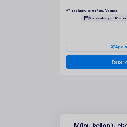
I
š
v
y
k
i
m
o
m
i
e
s
t
a
s
:
V
i
l
n
i
u
s
9 n. viešbutyje
(10 n. iš
A
p
i
e
s
R
e
z
e
r
v
Mūsų kelionių ek