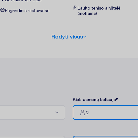
Lauko teniso aikštelė
Pagrindinis restoranas
(mokama)
R
o
d
y
t
i
v
i
s
u
s
K
i
e
k
a
s
m
e
n
ų
k
e
l
i
a
u
j
a
?
2