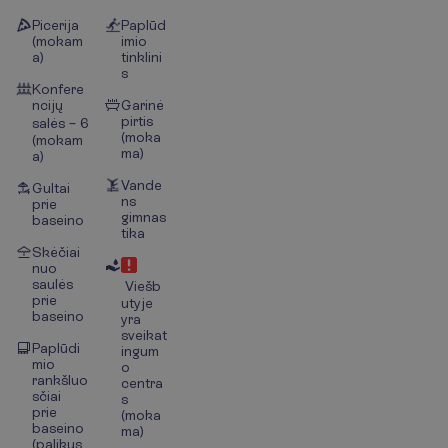
Picerija
Paplūd
(mokam
imio
a)
tinklini
s
Konfere
ncijų
Garinė
pirtis
salės – 6
(moka
(mokam
ma)
a)
Vande
Gultai
ns
prie
gimnas
baseino
tika
Skėčiai
nuo
saulės
Viešb
prie
utyje
baseino
yra
sveikat
Paplūdi
ingum
mio
o
rankšluo
centra
sčiai
s
prie
(moka
baseino
ma)
(palikus