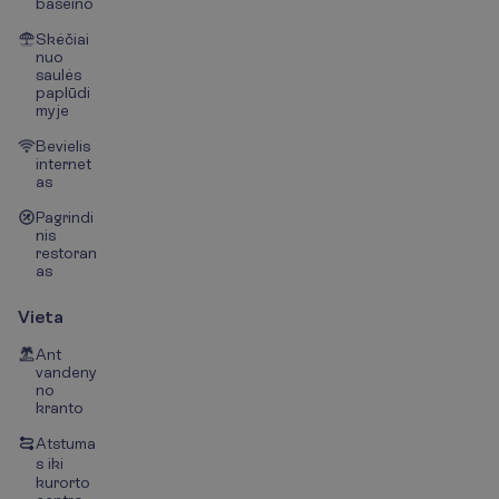
baseino
Skėčiai
nuo
saulės
paplūdi
myje
Bevielis
internet
as
Pagrindi
nis
restoran
as
Vieta
Ant
vandeny
no
kranto
Atstuma
s iki
kurorto