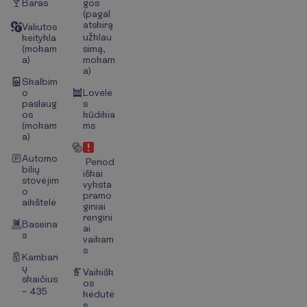
Baras
gos
(pagal
atskirą
Valiutos
užklau
keitykla
(mokam
simą,
a)
mokam
a)
Skalbim
o
Lovelė
paslaug
s
os
kūdikia
(mokam
ms
a)
Automo
Period
bilių
iškai
stovėjim
vyksta
o
pramo
aikštelė
giniai
rengini
Baseina
ai
s
vaikam
s
Kambari
ų
Vaikišk
skaičius
os
– 435
kėdutė
s