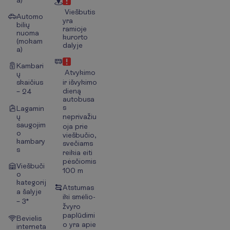
a)
Viešbutis
Automo
yra
bilių
ramioje
nuoma
kurorto
(mokam
dalyje
a)
Kambari
Atvykimo
ų
skaičius
ir išvykimo
dieną
– 24
autobusa
s
Lagamin
ų
neprivažiu
saugojim
oja prie
o
viešbučio,
kambary
svečiams
s
reikia eiti
pėsčiomis
Viešbuči
100 m
o
kategorij
Atstumas
a šalyje
iki smėlio-
– 3*
žvyro
paplūdimi
Bevielis
o yra apie
interneta