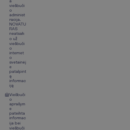
a
viešbuči
o
administ
racija.
NOVATU
RAS
neatsak
o už
viešbuči
o
internet
o
svetainėj
e
patalpint
ą
informac
iją
Viešbuči
o
aprašym
e
pateikta
informac
ija bei
viešbuči