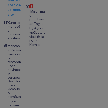
a-dvor-
kornic.b
usiness.
Maitinima
site
s
patiekiam
Kurorto
as Fagus
mokesči
by Aycon
ai
viešbutyje
mokami
visai šalia
atvykus
Dvor
Kornic
Maistas
ir gėrimai
viešbuči
o
restoran
uose,
kavinėse
ir
baruose,
išvardint
uose
viešbuči
o
aprašym
e, yra
tiekiami