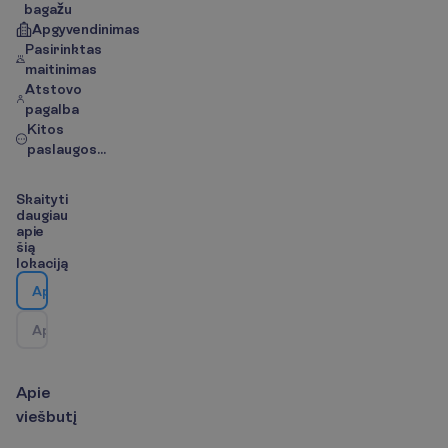
bagažu
Apgyvendinimas
Pasirinktas
maitinimas
Atstovo
pagalba
Kitos
paslaugos...
S
k
a
i
t
y
t
i
d
a
u
g
i
a
u
a
p
i
e
š
i
ą
l
o
k
a
c
i
j
ą
A
p
i
e
v
i
e
š
b
u
t
į
A
p
i
e
k
e
l
i
o
n
ė
s
k
r
y
p
t
į
/
Ž
e
m
ė
l
a
p
i
s
A
p
i
e
v
i
e
š
b
u
t
į