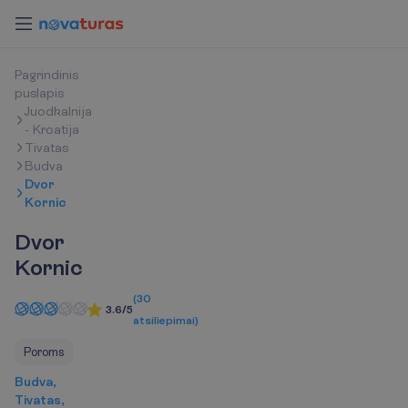
P
a
g
r
i
n
d
i
n
i
s
p
u
s
l
a
p
i
s
Juodkalnija
- Kroatija
Tivatas
Budva
Dvor
Kornic
Dvor
Kornic
(
30
3.6/5
atsiliepimai
)
Poroms
Budva,
Tivatas,