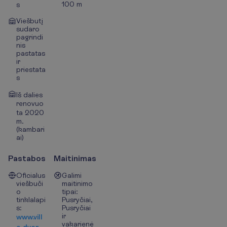
100 m
s
Viešbutį
sudaro
pagrindi
nis
pastatas
ir
priestata
s
Iš dalies
renovuo
ta 2020
m.
(kambari
ai)
Pastabos
Maitinimas
Oficialus
Galimi
viešbuči
maitinimo
o
tipai:
tinklalapi
Pusryčiai,
s:
Pusryčiai
ir
www.vill
vakarienė