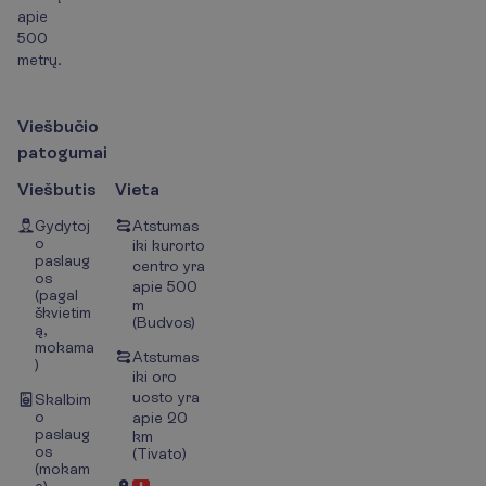
apie
500
metrų.
V
i
e
š
b
u
č
i
o
p
a
t
o
g
u
m
a
i
Viešbutis
Vieta
Gydytoj
Atstumas
o
iki kurorto
paslaug
centro yra
os
apie 500
(pagal
m
škvietim
(Budvos)
ą,
mokama
Atstumas
)
iki oro
uosto yra
Skalbim
o
apie 20
paslaug
km
os
(Tivato)
(mokam