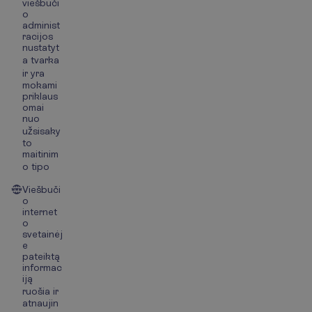
viešbuči
o
administ
racijos
nustatyt
a tvarka
ir yra
mokami
priklaus
omai
nuo
užsisaky
to
maitinim
o tipo
Viešbuči
o
internet
o
svetainėj
e
pateiktą
informac
iją
ruošia ir
atnaujin