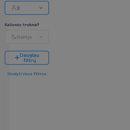
2
K
e
l
i
o
n
ė
s
t
r
u
k
m
ė
?
N
a
k
t
y
s
D
a
u
g
i
a
u
f
i
l
t
r
ų
I
š
v
a
l
y
t
i
v
i
s
u
s
f
i
l
t
r
u
s
Standartinis
kambarys
2
Pusryčiai
21 m²
K
a
m
b
a
r
i
o
p
a
t
o
g
u
m
a
i
Tualetas
Dušas