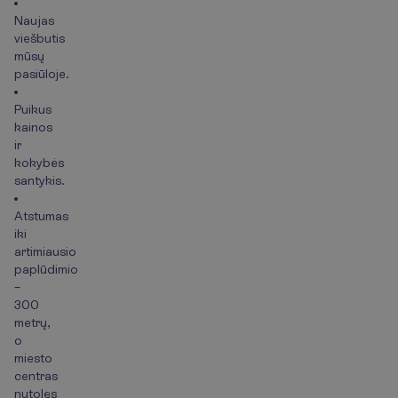
Naujas
viešbutis
mūsų
pasiūloje.
Puikus
kainos
ir
kokybės
santykis.
Atstumas
iki
artimiausio
paplūdimio
–
300
metrų,
o
miesto
centras
nutolęs