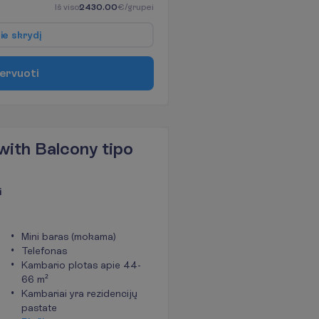
I
š
v
i
s
o
2430.00
€/grupei
p
i
e
s
k
r
y
d
į
e
r
v
u
o
t
i
with Balcony tipo
i
Mini baras (mokama)
Telefonas
Kambario plotas apie 44-
66 m²
Kambariai yra rezidencijų
pastate