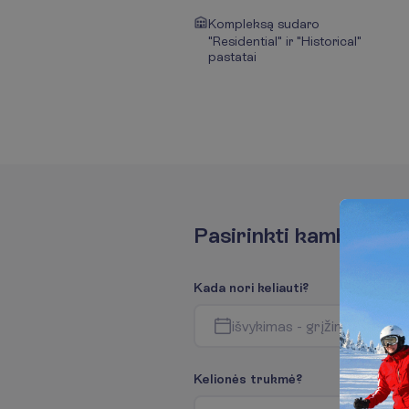
Kompleksą sudaro
"Residential" ir "Historical"
pastatai
P
a
s
i
r
i
n
k
t
i
k
a
m
b
a
r
i
u
s
K
a
d
a
n
o
r
i
k
e
l
i
a
u
t
i
?
i
š
v
y
k
i
m
a
s
-
g
r
į
ž
i
m
a
s
K
e
l
i
o
n
ė
s
t
r
u
k
m
ė
?