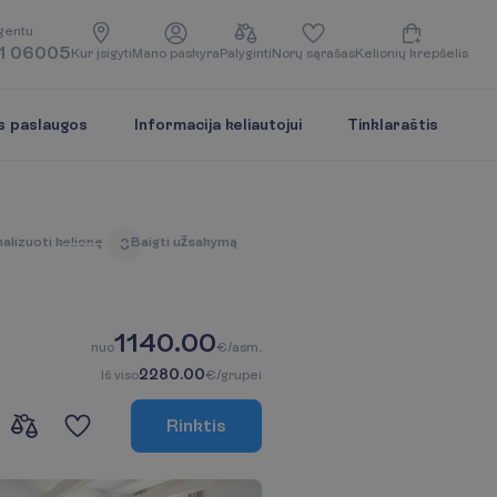
g
e
n
t
u
1 06005
K
u
r
į
s
i
g
y
t
i
M
a
n
o
p
a
s
k
y
r
a
P
a
l
y
g
i
n
t
i
N
o
r
ų
s
ą
r
a
š
a
s
K
e
l
i
o
n
i
ų
k
r
e
p
š
e
l
i
s
s paslaugos
Informacija keliautojui
Tinklaraštis
n
a
l
i
z
u
o
t
i
k
e
l
i
o
n
ę
B
a
i
g
t
i
u
ž
s
a
k
y
m
ą
3
1140.00
n
u
o
€/asm.
2280.00
I
š
v
i
s
o
€/grupei
R
i
n
k
t
i
s