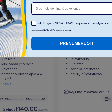
D
a
u
Šiuo metu dominančios kelionės
I
š
v
a
l
y
t
i
Sutinku gauti NOVATURAS naujienas ir pasiūlymus el. 
Daugiau apie NOVATURAS privalumo politiką
n tipo kambarys
Double tipo kamb
2
Pusryčiai
PRENUMERUOTI
27-29 m²
K
a
m
b
a
r
i
o
p
a
t
o
g
u
m
a
i
Virtuvėlė
Televizorius
Mini baras (mokama)
Tualetas
Telefonas
Bevielis internetas
Kambario plotas apie 44-
Plaukų džiovintuvas
66 m²
P
l
a
č
i
a
u
I
š
v
y
k
i
m
o
m
i
e
s
t
a
s
:
V
i
l
n
i
u
s
ys, 
2026-08-30
 - 
2026-09-02
4 
1140.00
I
š
v
i
s
o
:
€/asm.