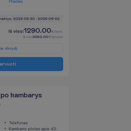
P
l
a
č
i
a
u
naktys, 
2026-08-30
 - 
2026-09-02
1290.00
I
š
v
i
s
o
:
€/asm.
I
š
v
i
s
o
2580.00
€/grupei
p
i
e
s
k
r
y
d
į
e
r
v
u
o
t
i
tipo kambarys
i
Telefonas
Kambario plotas apie 43-