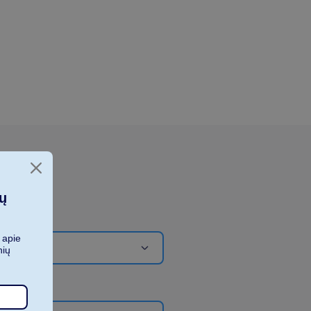
ių
 apie
nių