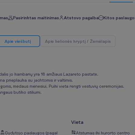
imas
Pasirinktas maitinimas
Atstovo pagalba
Kitos paslaugos
A
p
i
e
v
i
e
š
b
u
t
į
A
p
i
e
k
e
l
i
o
n
ė
s
k
r
y
p
t
į
/
Ž
e
m
ė
l
a
p
i
s
s dalis jo kambarių yra 18 amžiaus Lazareto pastate.
na prieplauka su jachtomis ir valtimis.
goms, medaus mėnesiui. Puiki vieta rengti vestuvių ceremonijas.
ngaus butiko stiliumi.
Vieta
Gydytojo paslaugos (pagal
Atstumas iki kurorto centro