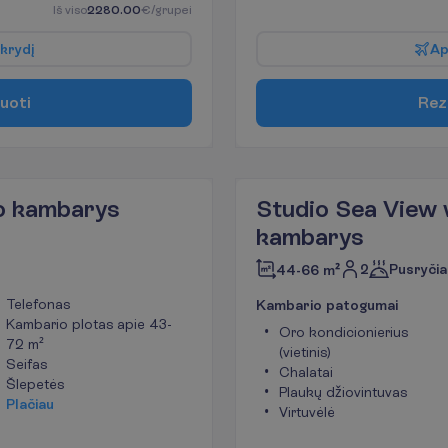
I
š
v
i
s
o
2280.00
€/grupei
k
r
y
d
į
A
u
o
t
i
R
e
z
po kambarys
Studio Sea View 
kambarys
2
Pusryčia
44-66 m²
Telefonas
K
a
m
b
a
r
i
o
p
a
t
o
g
u
m
a
i
Kambario plotas apie 43-
Oro kondicionierius
72 m²
(vietinis)
Seifas
Chalatai
Šlepetės
Plaukų džiovintuvas
P
l
a
č
i
a
u
Virtuvėlė