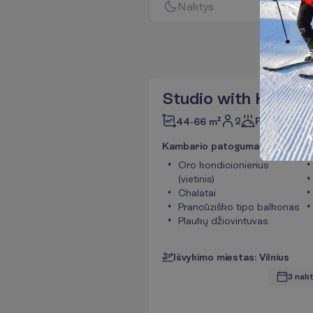
N
a
k
t
y
s
Studio with Kitche
2
Pusryčiai
44-66 m²
K
a
m
b
a
r
i
o
p
a
t
o
g
u
m
a
i
Oro kondicionierius
(vietinis)
Chalatai
Prancūziško tipo balkonas
Plaukų džiovintuvas
I
š
v
y
k
i
m
o
m
i
e
s
t
a
s
:
V
i
l
n
i
u
s
3 nakt