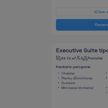
A
p
i
e
s
R
e
z
e
r
v
Executive Suite ti
2
Pusryčiai
43-72 m²
K
a
m
b
a
r
i
o
p
a
t
o
g
u
m
a
i
Chalatai
Plaukų džiovintuvas
Svetainė
Mini baras (mokama)