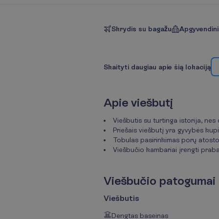
Skrydis su bagažu
Apgyvendin
S
k
a
i
t
y
t
i
d
a
u
g
i
a
u
a
p
i
e
š
i
ą
l
o
k
a
c
i
j
ą
A
p
i
e
v
i
e
š
b
u
t
į
Viešbutis su turtinga istorija, ne
Priešais viešbutį yra gyvybės kupi
Tobulas pasirinkimas porų atosto
Viešbučio kambariai įrengti praba
V
i
e
š
b
u
č
i
o
p
a
t
o
g
u
m
a
i
Viešbutis
Dengtas baseinas