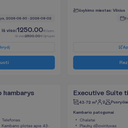
I
š
v
y
k
i
m
o
m
i
e
s
t
a
s
:
V
i
l
n
i
u
s
ys, 
2026-08-30
 - 
2026-09-02
3 
1250.00
I
š
v
i
s
o
:
€/asm.
I
š
v
i
s
o
2500.00
€/grupei
k
r
y
d
į
A
u
o
t
i
R
e
z
po kambarys
Executive Suite 
2
Pusryčia
43-72 m²
K
a
m
b
a
r
i
o
p
a
t
o
g
u
m
a
i
Telefonas
Chalatai
Kambario plotas apie 43-
Plaukų džiovintuvas