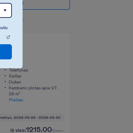
g
i
a
u
f
i
l
t
r
ų
v
i
s
u
s
f
i
l
t
r
u
s
paštu.
arys
Telefonas
Seifas
Dušas
Kambario plotas apie 27-
29 m²
P
l
a
č
i
a
u
naktys, 
2026-08-26
 - 
2026-08-30
1215.00
I
š
v
i
s
o
:
€/asm.