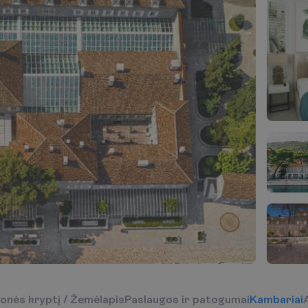
o
n
ė
s
k
r
y
p
t
į
/
Ž
e
m
ė
l
a
p
i
s
P
a
s
l
a
u
g
o
s
i
r
p
a
t
o
g
u
m
a
i
K
a
m
b
a
r
i
a
i