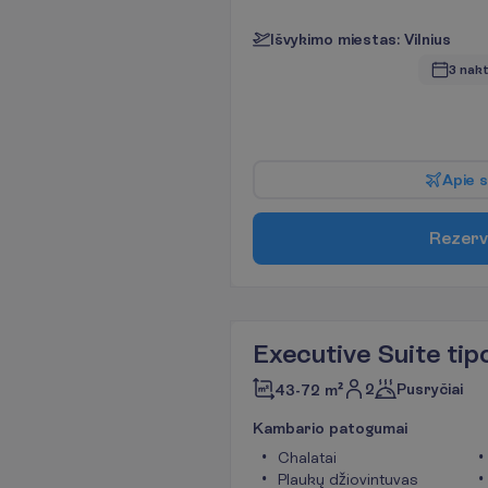
I
š
v
y
k
i
m
o
m
i
e
s
t
a
s
:
V
i
l
n
i
u
s
3 nakt
A
p
i
e
s
R
e
z
e
r
v
Executive Suite ti
2
Pusryčiai
43-72 m²
K
a
m
b
a
r
i
o
p
a
t
o
g
u
m
a
i
Chalatai
Plaukų džiovintuvas