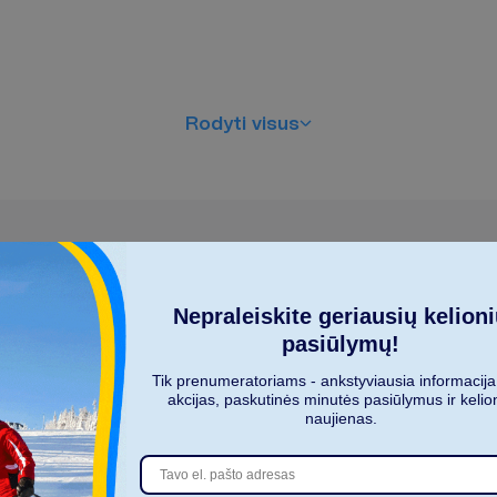
R
o
d
y
t
i
v
i
s
u
s
Nepraleiskite geriausių kelion
pasiūlymų!
K
i
e
k
a
s
m
e
n
ų
k
e
l
i
a
u
j
a
?
Tik prenumeratoriams - ankstyviausia informacija
2
akcijas, paskutinės minutės pasiūlymus ir kelio
naujienas.