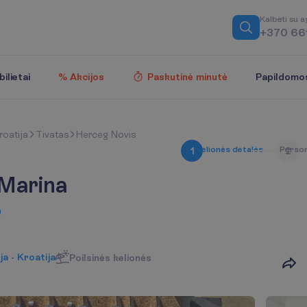
K
a
l
b
ė
t
i
s
u
a
+370 66
Papildomo
ilietai
% Akcijos
Paskutinė minutė
roatija
Tivatas
Herceg Novis
K
e
l
i
o
n
ė
s
d
e
t
a
l
ė
s
P
e
r
s
o
1
2
 Marina
)
ja - Kroatija
Poilsinės kelionės