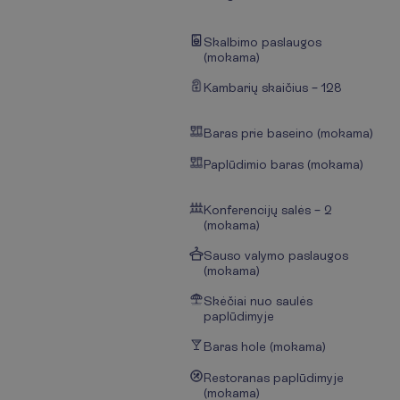
Skalbimo paslaugos
(mokama)
Kambarių skaičius – 128
Baras prie baseino (mokama)
Paplūdimio baras (mokama)
Konferencijų salės – 2
(mokama)
Sauso valymo paslaugos
(mokama)
Skėčiai nuo saulės
paplūdimyje
Baras hole (mokama)
Restoranas paplūdimyje
(mokama)