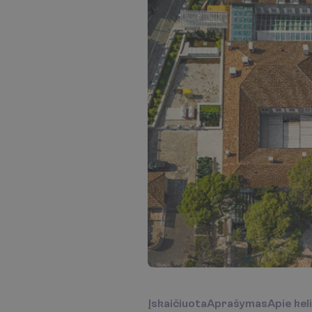
Į
s
k
a
i
č
i
u
o
t
a
A
p
r
a
š
y
m
a
s
A
p
i
e
k
e
l
i