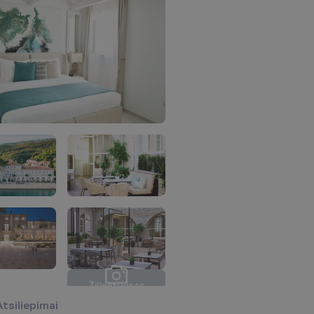
Ž
i
ū
r
ė
t
i
v
i
s
a
s
n
u
o
t
r
a
u
k
a
s
(
2
8
)
Atsiliepimai