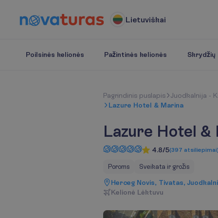
Lietuviškai
Poilsinės kelionės
Pažintinės kelionės
Skrydžių b
P
a
g
r
i
n
d
i
n
i
s
p
u
s
l
a
p
i
s
Juodkalnija - K
Lazure Hotel & Marina
Lazure Hotel &
4.8/5
(
397
atsiliepimai
Poroms
Sveikata ir grožis
Herceg Novis, Tivatas, Juodkalni
K
e
l
i
o
n
ė
L
ė
k
t
u
v
u