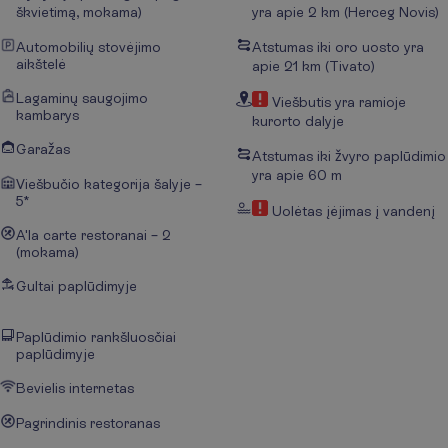
škvietimą, mokama)
yra apie 2 km
(Herceg Novis)
Automobilių stovėjimo
Atstumas iki oro uosto yra
aikštelė
apie 21 km (Tivato)
Lagaminų saugojimo
Viešbutis yra ramioje
kambarys
kurorto dalyje
Garažas
Atstumas iki žvyro paplūdimio
yra apie 60 m
Viešbučio kategorija šalyje –
5*
Uolėtas įėjimas į vandenį
A'la carte restoranai – 2
(mokama)
Gultai paplūdimyje
Paplūdimio rankšluosčiai
paplūdimyje
Bevielis internetas
Pagrindinis restoranas