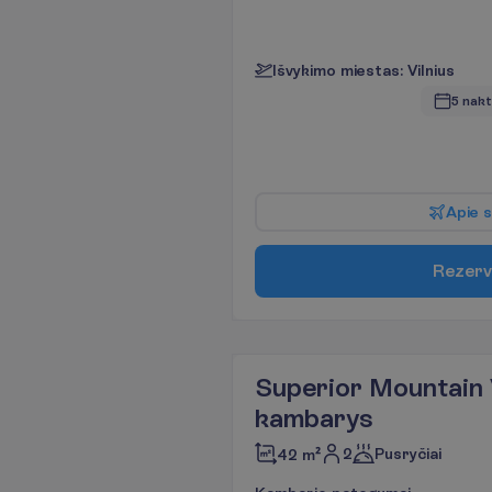
I
š
v
y
k
i
m
o
m
i
e
s
t
a
s
:
V
i
l
n
i
u
s
5 nakt
A
p
i
e
s
R
e
z
e
r
v
Superior Mountain 
kambarys
2
Pusryčiai
42 m²