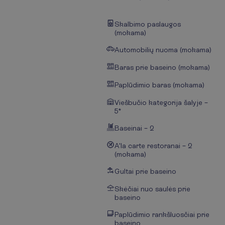
Skalbimo paslaugos
(mokama)
Automobilių nuoma (mokama)
Baras prie baseino (mokama)
Paplūdimio baras (mokama)
Viešbučio kategorija šalyje –
5*
Baseinai – 2
A'la carte restoranai – 2
(mokama)
Gultai prie baseino
Skėčiai nuo saulės prie
baseino
Paplūdimio rankšluosčiai prie
baseino