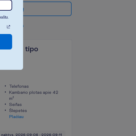
g
i
a
u
f
i
l
t
r
ų
paštu.
v
i
s
u
s
f
i
l
t
r
u
s
n View tipo
Telefonas
Kambario plotas apie 42
m²
Seifas
Šlepetės
P
l
a
č
i
a
u
 naktys, 
2026-09-06
 - 
2026-09-11