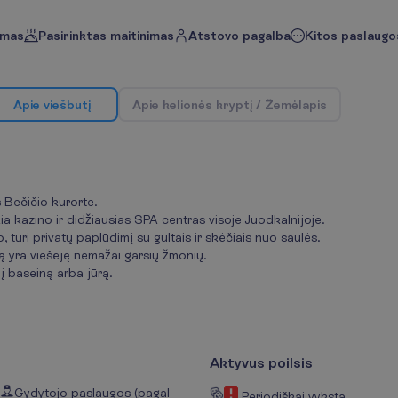
imas
Pasirinktas maitinimas
Atstovo pagalba
Kitos paslaugos
A
p
i
e
v
i
e
š
b
u
t
į
A
p
i
e
k
e
l
i
o
n
ė
s
k
r
y
p
t
į
/
Ž
e
m
ė
l
a
p
i
s
s Bečičio kurorte.
ia kazino ir didžiausias SPA centras visoje Juodkalnijoje.
, turi privatų paplūdimį su gultais ir skėčiais nuo saulės.
ją yra viešėję nemažai garsių žmonių.
 baseiną arba jūrą.
Aktyvus poilsis
Gydytojo paslaugos (pagal
Periodiškai vyksta