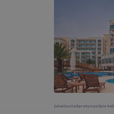
Į
s
k
a
i
č
i
u
o
t
a
A
p
r
a
š
y
m
a
s
A
p
i
e
k
e
l
i