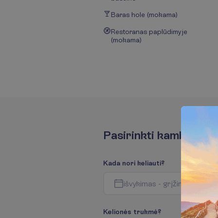
Baras hole (mokama)
Restoranas paplūdimyje
(mokama)
P
a
s
i
r
i
n
k
t
i
k
a
m
b
a
r
i
u
s
K
a
d
a
n
o
r
i
k
e
l
i
a
u
t
i
?
i
š
v
y
k
i
m
a
s
-
g
r
į
ž
i
m
a
s
K
e
l
i
o
n
ė
s
t
r
u
k
m
ė
?