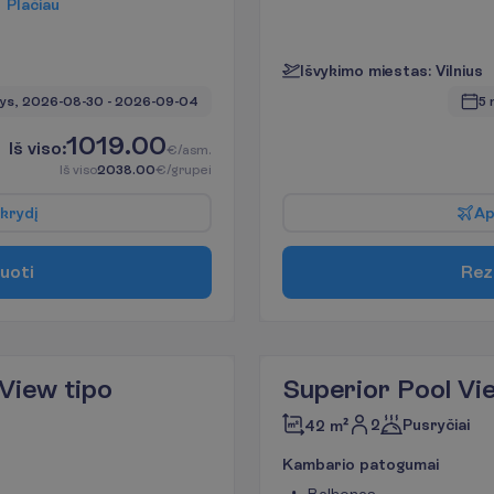
P
l
a
č
i
a
u
I
š
v
y
k
i
m
o
m
i
e
s
t
a
s
:
V
i
l
n
i
u
s
ys, 
2026-08-30
 - 
2026-09-04
5 
1019.00
I
š
v
i
s
o
:
€/asm.
I
š
v
i
s
o
2038.00
€/grupei
k
r
y
d
į
A
u
o
t
i
R
e
z
View tipo
Superior Pool Vi
2
Pusryčiai
42 m²
K
a
m
b
a
r
i
o
p
a
t
o
g
u
m
a
i