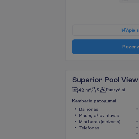
A
p
i
e
s
R
e
z
e
r
v
Superior Pool View
2
Pusryčiai
42 m²
K
a
m
b
a
r
i
o
p
a
t
o
g
u
m
a
i
Balkonas
Plaukų džiovintuvas
Mini baras (mokama)
Telefonas