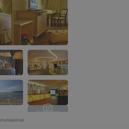
Ž
i
ū
r
ė
t
i
v
i
s
a
s
n
u
o
t
r
a
u
k
a
s
(
1
8
)
Atsiliepimai