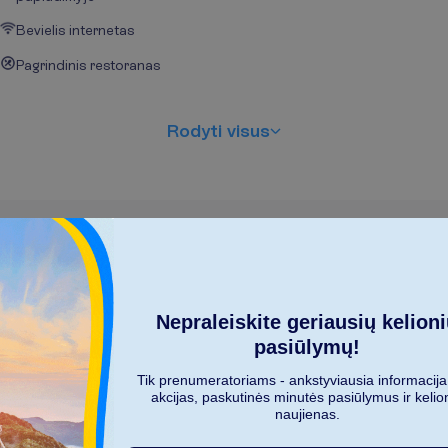
Bevielis internetas
Pagrindinis restoranas
R
o
d
y
t
i
v
i
s
u
s
Nepraleiskite geriausių kelion
K
i
e
k
a
s
m
e
n
ų
k
e
l
i
a
u
j
a
?
pasiūlymų!
2
Tik prenumeratoriams - ankstyviausia informacija
akcijas, paskutinės minutės pasiūlymus ir kelio
naujienas.