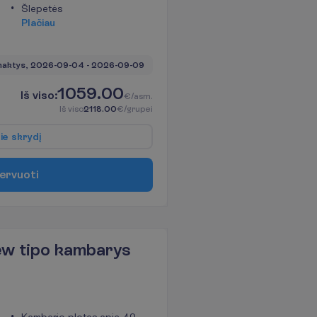
Šlepetės
P
l
a
č
i
a
u
naktys, 
2026-09-04
 - 
2026-09-09
1059.00
I
š
v
i
s
o
:
€/asm.
I
š
v
i
s
o
2118.00
€/grupei
p
i
e
s
k
r
y
d
į
e
r
v
u
o
t
i
ew tipo kambarys