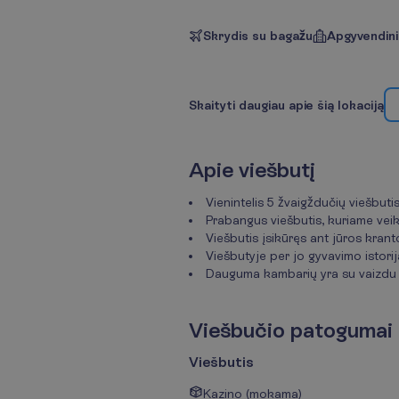
Skrydis su bagažu
Apgyvendin
S
k
a
i
t
y
t
i
d
a
u
g
i
a
u
a
p
i
e
š
i
ą
l
o
k
a
c
i
j
ą
A
p
i
e
v
i
e
š
b
u
t
į
Vienintelis 5 žvaigždučių viešbuti
Prabangus viešbutis, kuriame veik
Viešbutis įsikūręs ant jūros kranto
Viešbutyje per jo gyvavimo istori
Dauguma kambarių yra su vaizdu į
V
i
e
š
b
u
č
i
o
p
a
t
o
g
u
m
a
i
Viešbutis
Kazino (mokama)