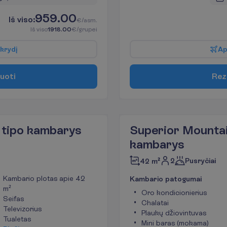
959.00
I
š
v
i
s
o
:
€/asm.
I
š
v
i
s
o
1918.00
€/grupei
k
r
y
d
į
A
u
o
t
i
R
e
z
 tipo kambarys
Superior Mountai
kambarys
2
Pusryčiai
42 m²
Kambario plotas apie 42
K
a
m
b
a
r
i
o
p
a
t
o
g
u
m
a
i
m²
Oro kondicionierius
Seifas
Chalatai
Televizorius
Plaukų džiovintuvas
Tualetas
Mini baras (mokama)