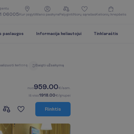
g
e
n
t
u
1 06005
K
u
r
į
s
i
g
y
t
i
M
a
n
o
p
a
s
k
y
r
a
P
a
l
y
g
i
n
t
i
N
o
r
ų
s
ą
r
a
š
a
s
K
e
l
i
o
n
i
ų
k
r
e
p
š
e
l
i
s
s paslaugos
Informacija keliautojui
Tinklaraštis
n
a
l
i
z
u
o
t
i
k
e
l
i
o
n
ę
B
a
i
g
t
i
u
ž
s
a
k
y
m
ą
3
959.00
n
u
o
€/asm.
1918.00
I
š
v
i
s
o
€/grupei
R
i
n
k
t
i
s