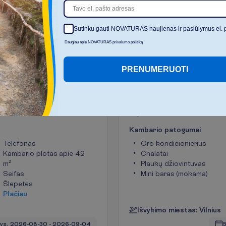
D
a
u
Sutinku gauti NOVATURAS naujienas ir pasiūlymus el. 
I
š
v
a
l
y
t
i
Daugiau apie NOVATURAS privalumo politiką
PRENUMERUOTI
View tipo
Superior Mountai
kambarys
2
Pusryčiai
42 m²
K
a
m
b
a
r
i
o
p
a
t
o
g
u
m
a
i
Telefonas
Oro kondicionierius
Kambario plotas apie 42
Chalatai
m²
Plaukų džiovintuvas
Seifas
Mini baras (mokama)
Šlepetės
P
l
a
č
i
a
u
I
š
v
y
k
i
m
o
m
i
e
s
t
a
s
:
V
i
l
n
i
u
s
ys, 
2026-08-30
 - 
2026-09-04
5