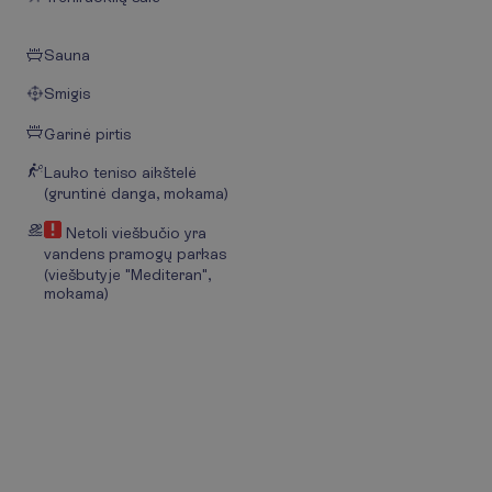
Sauna
Smigis
Garinė pirtis
Lauko teniso aikštelė
(gruntinė danga, mokama)
Netoli viešbučio yra
vandens pramogų parkas
(viešbutyje "Mediteran",
mokama)