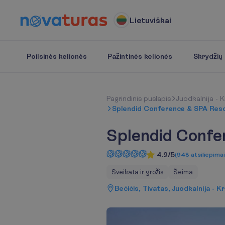
Lietuviškai
Poilsinės kelionės
Pažintinės kelionės
Skrydžių b
P
a
g
r
i
n
d
i
n
i
s
p
u
s
l
a
p
i
s
Juodkalnija - K
Splendid Conference & SPA Res
Splendid Confe
4.2/5
(
948
atsiliepimai
Sveikata ir grožis
Šeima
Bečičis, Tivatas, Juodkalnija - K