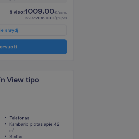
1009.00
I
š
v
i
s
o
:
€/asm.
I
š
v
i
s
o
2018.00
€/grupei
p
i
e
s
k
r
y
d
į
e
r
v
u
o
t
i
n View tipo
Telefonas
Kambario plotas apie 42
m²
Seifas