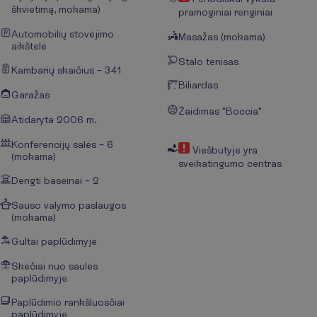
škvietimą, mokama)
pramoginiai renginiai
Automobilių stovėjimo
Masažas (mokama)
aikštelė
Stalo tenisas
Kambarių skaičius – 341
Biliardas
Garažas
Žaidimas "Boccia"
Atidaryta 2006 m.
Konferencijų salės – 6
Viešbutyje yra
(mokama)
sveikatingumo centras
Dengti baseinai – 2
Sauso valymo paslaugos
(mokama)
Gultai paplūdimyje
Skėčiai nuo saulės
paplūdimyje
Paplūdimio rankšluosčiai
paplūdimyje