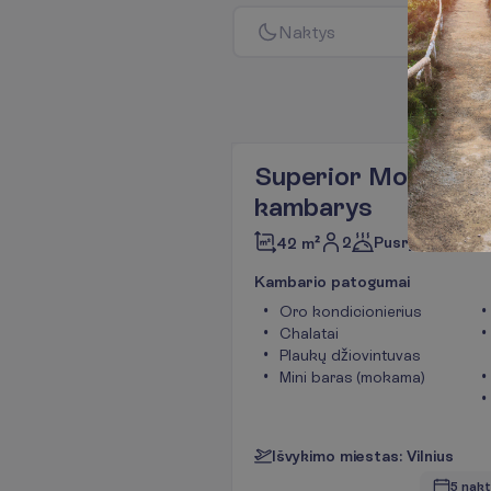
N
a
k
t
y
s
Superior Mountain 
kambarys
2
Pusryčiai
42 m²
K
a
m
b
a
r
i
o
p
a
t
o
g
u
m
a
i
Oro kondicionierius
Chalatai
Plaukų džiovintuvas
Mini baras (mokama)
I
š
v
y
k
i
m
o
m
i
e
s
t
a
s
:
V
i
l
n
i
u
s
5 nakt