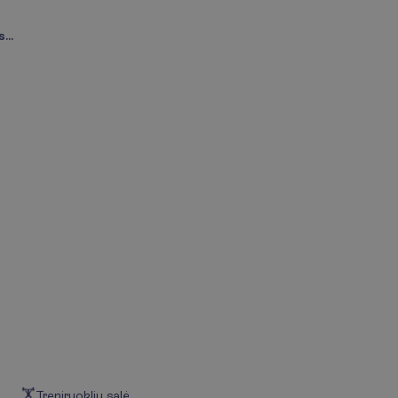
...
Treniruoklių salė