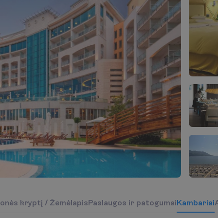
o
n
ė
s
k
r
y
p
t
į
/
Ž
e
m
ė
l
a
p
i
s
P
a
s
l
a
u
g
o
s
i
r
p
a
t
o
g
u
m
a
i
K
a
m
b
a
r
i
a
i