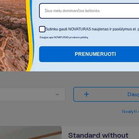
Šiuo metu dominančios kelionės
Sutinku gauti NOVATURAS naujienas ir pasiūlymus el. 
Daugiau apie NOVATURAS privalumo politiką
K
i
e
k
a
s
m
e
n
ų
k
e
l
i
a
u
j
a
?
PRENUMERUOTI
2
D
a
u
I
š
v
a
l
y
t
i
Standard without