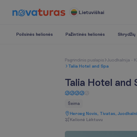
Lietuviškai
Poilsinės kelionės
Pažintinės kelionės
Skrydžių b
P
a
g
r
i
n
d
i
n
i
s
p
u
s
l
a
p
i
s
Juodkalnija - K
Talia Hotel and Spa
Talia Hotel and
Šeima
Herceg Novis, Tivatas, Juodkalni
K
e
l
i
o
n
ė
L
ė
k
t
u
v
u