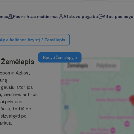
imas
Pasirinktas maitinimas
Atstovo pagalba
Kitos paslaugos
A
p
i
e
k
e
l
i
o
n
ė
s
k
r
y
p
t
į
/
Ž
e
m
ė
l
a
p
i
s
R
o
d
y
t
i
ž
e
m
ė
l
a
p
y
j
e
Ž
e
m
ė
l
a
p
i
s
opos ir Azijos,
jūrą
 gausiu istorijos
nų viršūnės aštrios
onai primena
šalis, tad iš bet
sižvalgyti po
arkus.