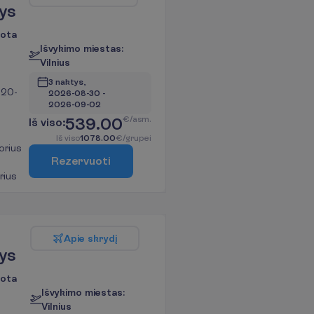
ys
uota
I
š
v
y
k
i
m
o
m
i
e
s
t
a
s
:
V
i
l
n
i
u
s
3 naktys, 
 20-
2026-08-30
 - 
2026-09-02
539.00
€/asm.
I
š
v
i
s
o
:
I
š
v
i
s
o
1078.00
€/grupei
orius
R
e
z
e
r
v
u
o
t
i
rius
A
p
i
e
s
k
r
y
d
į
ys
uota
I
š
v
y
k
i
m
o
m
i
e
s
t
a
s
:
V
i
l
n
i
u
s