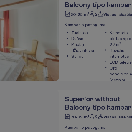
Balcony tipo kambar
2
20-22 m²
Viskas įskaiči
K
a
m
b
a
r
i
o
p
a
t
o
g
u
m
a
i
Tualetas
Kambario
Dušas
plotas apie
Plaukų
22 m²
džiovintuvas
Bevielis
Seifas
internetas
LCD televiz
Oro
kondicionie
(vietinis)
P
l
a
č
i
a
u
Superior without
Balcony tipo kambar
2
20-22 m²
Viskas įskaiči
K
a
m
b
a
r
i
o
p
a
t
o
g
u
m
a
i