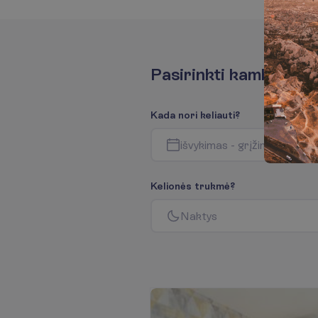
P
a
s
i
r
i
n
k
t
i
k
a
m
b
a
r
i
u
s
K
a
d
a
n
o
r
i
k
e
l
i
a
u
t
i
?
i
š
v
y
k
i
m
a
s
-
g
r
į
ž
i
m
a
s
K
e
l
i
o
n
ė
s
t
r
u
k
m
ė
?
N
a
k
t
y
s