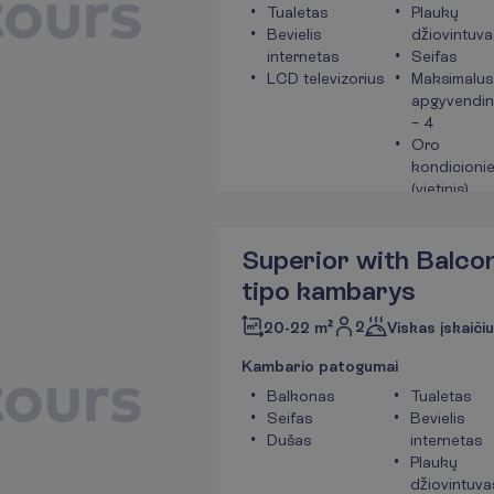
Tualetas
Plaukų
Bevielis
džiovintuva
internetas
Seifas
LCD televizorius
Maksimalus
apgyvendin
– 4
Oro
kondicionie
(vietinis)
P
l
a
č
i
a
u
Superior with Balco
tipo kambarys
2
20-22 m²
Viskas įskaiči
K
a
m
b
a
r
i
o
p
a
t
o
g
u
m
a
i
Balkonas
Tualetas
Seifas
Bevielis
Dušas
internetas
Plaukų
džiovintuva