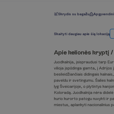
Skrydis su bagažu
Apgyvendin
S
k
a
i
t
y
t
i
d
a
u
g
i
a
u
a
p
i
e
š
i
ą
l
o
k
a
c
i
j
ą
A
p
i
e
k
e
l
i
o
n
ė
s
k
r
y
p
t
į
/
Juodkalnija, įsispraudusi tarp Eur
vilioja įspūdinga gamta, į Adrijos 
besileidžiančiais didingais kalnais,
paveldu ir svetingumu. Šalies kal
lyg Šveicarijoje, o plytintys kanj
Koloradą. Juodkalnija nėra didelė 
kurio kurorto patogu nuvykti ir pa
miestus, aplankyti nacionalinius p