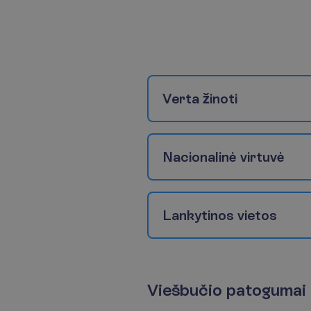
V
e
r
t
a
ž
i
n
o
t
i
N
a
c
i
o
n
a
l
i
n
ė
v
i
r
t
u
v
ė
L
a
n
k
y
t
i
n
o
s
v
i
e
t
o
s
V
i
e
š
b
u
č
i
o
p
a
t
o
g
u
m
a
i