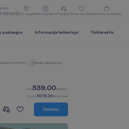
g
e
n
t
u
1 06005
K
u
r
į
s
i
g
y
t
i
M
a
n
o
p
a
s
k
y
r
a
P
a
l
y
g
i
n
t
i
N
o
r
ų
s
ą
r
a
š
a
s
K
e
l
i
o
n
i
ų
k
r
e
p
š
e
l
i
s
s paslaugos
Informacija keliautojui
Tinklaraštis
n
a
l
i
z
u
o
t
i
k
e
l
i
o
n
ę
B
a
i
g
t
i
u
ž
s
a
k
y
m
ą
3
539.00
n
u
o
€/asm.
1078.00
I
š
v
i
s
o
€/grupei
R
i
n
k
t
i
s