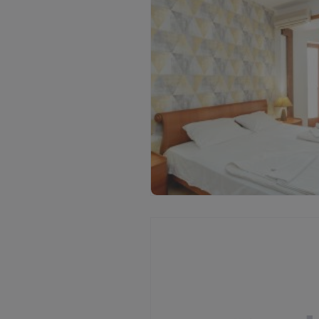
Ž
i
ū
r
ė
t
i
v
i
s
a
s
n
u
o
t
r
a
u
k
a
s
(
3
)