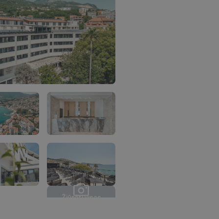
Ž
i
ū
r
ė
t
i
v
i
s
a
s
n
u
o
t
r
a
u
k
a
s
(
1
4
)