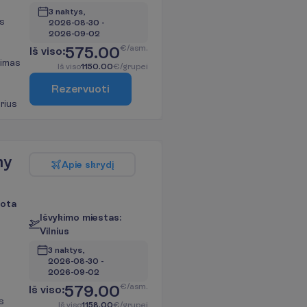
3 naktys, 
s
2026-08-30
 - 
2026-09-02
575.00
€/asm.
I
š
v
i
s
o
:
imas
I
š
v
i
s
o
1150.00
€/grupei
R
e
z
e
r
v
u
o
t
i
rius
ny
A
p
i
e
s
k
r
y
d
į
uota
I
š
v
y
k
i
m
o
m
i
e
s
t
a
s
:
V
i
l
n
i
u
s
3 naktys, 
2026-08-30
 - 
2026-09-02
579.00
€/asm.
I
š
v
i
s
o
:
s
I
š
v
i
s
o
1158.00
€/grupei