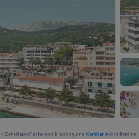
į
/
Ž
e
m
ė
l
a
p
i
s
P
a
s
l
a
u
g
o
s
i
r
p
a
t
o
g
u
m
a
i
K
a
m
b
a
r
i
a
i
Atsiliepimai