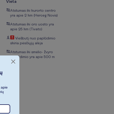
Vieta
Atstumas iki kurorto centro
yra apie 2 km
(Herceg Novis)
Atstumas iki oro uosto yra
apie 25 km (Tivato)
Viešbutį nuo paplūdimio
skiria pėsčiųjų alėja
Atstumas iki smėlio- žvyro
paplūdimio yra apie 500 m
ių
 apie
nių