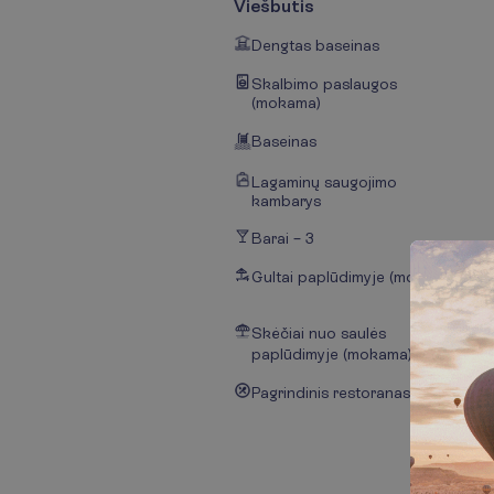
Viešbutis
Dengtas baseinas
Skalbimo paslaugos
(mokama)
Baseinas
Lagaminų saugojimo
kambarys
Barai – 3
Gultai paplūdimyje (mokama)
Skėčiai nuo saulės
paplūdimyje (mokama)
Pagrindinis restoranas