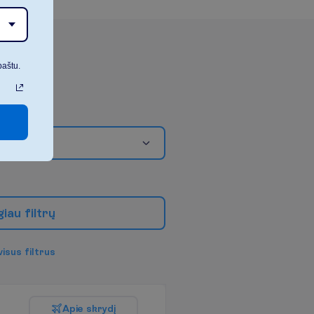
paštu.
g
i
a
u
f
i
l
t
r
ų
v
i
s
u
s
f
i
l
t
r
u
s
A
p
i
e
s
k
r
y
d
į