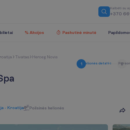
K
a
l
b
ė
t
i
s
u
a
+370 66
Papildomo
ilietai
% Akcijos
Paskutinė minutė
roatija
Tivatas
Herceg Novis
K
e
l
i
o
n
ė
s
d
e
t
a
l
ė
s
P
e
r
s
o
1
2
 Spa
ja - Kroatija
Poilsinės kelionės