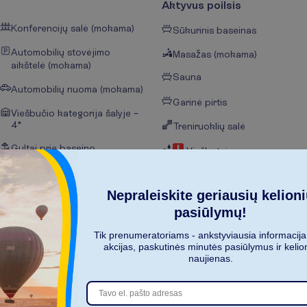
Aktyvus poilsis
Konferencijų salė (mokama)
Sūkurinis baseinas
Automobilių stovėjimo
Masažas (mokama)
aikštelė (mokama)
Sauna
Automobilių nuoma (mokama)
Garinė pirtis
Viešbučio kategorija šalyje –
4*
Treniruoklių salė
Gultai prie baseino
Viešbutyje yra
sveikatingumo centras
Skėčiai nuo saulės prie
(mokama)
baseino
Nepraleiskite geriausių kelion
Bevielis internetas
pasiūlymų!
Tik prenumeratoriams - ankstyviausia informacija
Viešbutį sudaro 2 pastatai
akcijas, paskutinės minutės pasiūlymus ir kelio
naujienas.
R
o
d
y
t
i
v
i
s
u
s