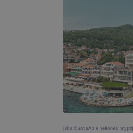
Į
s
k
a
i
č
i
u
o
t
a
A
p
i
e
k
e
l
i
o
n
ė
s
k
r
y
p
t