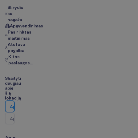
Skrydis
su
bagažu
Apgyvendinimas
Pasirinktas
maitinimas
Atstovo
pagalba
Kitos
paslaugos...
S
k
a
i
t
y
t
i
d
a
u
g
i
a
u
a
p
i
e
š
i
ą
l
o
k
a
c
i
j
ą
A
p
i
e
v
i
e
š
b
u
t
į
A
p
i
e
k
e
l
i
o
n
ė
s
k
r
y
p
t
į
/
Ž
e
m
ė
l
a
p
i
s
A
p
i
e