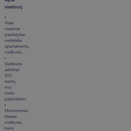
v
i
e
š
b
u
t
į
Visai
neseniai
pastatytas
nedidelis
apartamentų
viešbutis.
Viešbutis
įsikūręs
100
metrų
nuo
viešo
paplūdimio.
Ekonominės
klasės
viešbutis,
kuris