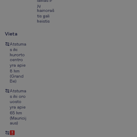
laikas ir
jų
kainoraš
tis gali
keistis
Vieta
Atstuma
s iki
kurorto
centro
yra apie
8 km
(Grand
Bė)
Atstuma
s iki oro
uosto
yra apie
65 km
(Mauricij
aus)