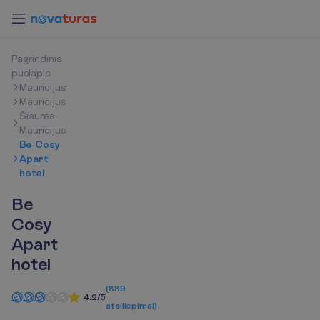
P
a
g
r
i
n
d
i
n
i
s
p
u
s
l
a
p
i
s
Mauricijus
Mauricijus
Šiaurės
Mauricijus
Be Cosy
Apart
hotel
Be
Cosy
Apart
hotel
(
889
4.2/5
atsiliepimai
)