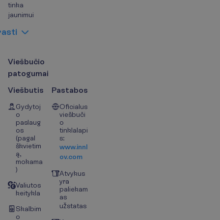
tinka
jaunimui
r
a
s
t
i
V
i
e
š
b
u
č
i
o
p
a
t
o
g
u
m
a
i
Viešbutis
Pastabos
Gydytoj
Oficialus
o
viešbuči
paslaug
o
os
tinklalapi
(pagal
s:
škvietim
www.innl
ą,
ov.com
mokama
)
Atvykus
yra
Valiutos
paliekam
keitykla
as
užstatas
Skalbim
o