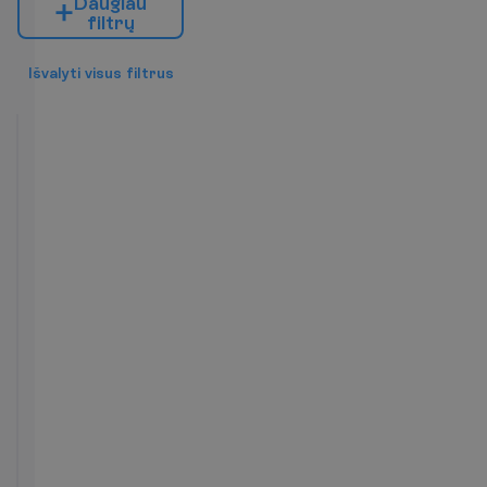
D
a
u
g
i
a
u
f
i
l
t
r
ų
I
š
v
a
l
y
t
i
v
i
s
u
s
f
i
l
t
r
u
s
Studio
tipo
kambarys
2
Pusryčiai
47 m²