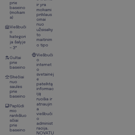
prie
ir yra
baseino
mokami
(mokam
priklaus
a)
omai
nuo
Viešbuči
užsisaky
o
to
kategori
maitinim
ja šalyje
o tipo
– 3*
Viešbuči
Gultai
o
prie
internet
baseino
o
svetainėj
Skėčiai
e
nuo
pateiktą
saulės
informac
prie
iją
baseino
ruošia ir
atnaujin
Paplūdi
a
mio
viešbuči
rankšluo
o
sčiai
administ
prie
racija.
baseino
NOVATU