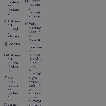
Kurorto
paslaug
mokesči
os
ai
(mokam
mokami
a)
atvykus
Automo
Maistas
bilių
ir gėrimai
stovėjim
viešbuči
o
o
aikštelė
restoran
uose,
Baseina
kavinėse
s
ir
baruose,
Automo
išvardint
bilių
uose
nuoma
viešbuči
(mokam
o
a)
aprašym
A'la
e, yra
carte
tiekiami
restoran
viešbuči
as
o
(mokam
administ
a)
racijos
nustatyt
Baras
a tvarka