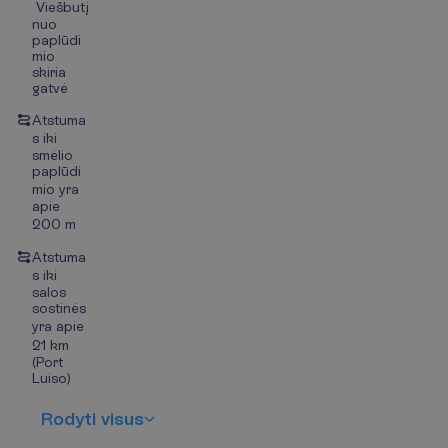
Viešbutį
nuo
paplūdi
mio
skiria
gatvė
Atstuma
s iki
smėlio
paplūdi
mio yra
apie
200 m
Atstuma
s iki
salos
sostinės
yra apie
21 km
(Port
Luiso)
R
o
d
y
t
i
v
i
s
u
s