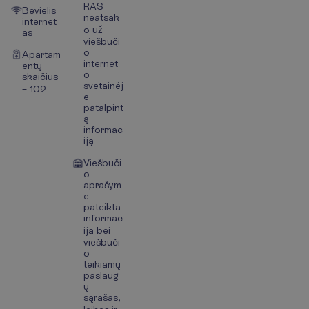
RAS
Bevielis
neatsak
internet
o už
as
viešbuči
o
Apartam
internet
entų
o
skaičius
svetainėj
– 102
e
patalpint
ą
informac
iją
Viešbuči
o
aprašym
e
pateikta
informac
ija bei
viešbuči
o
teikiamų
paslaug
ų
sąrašas,