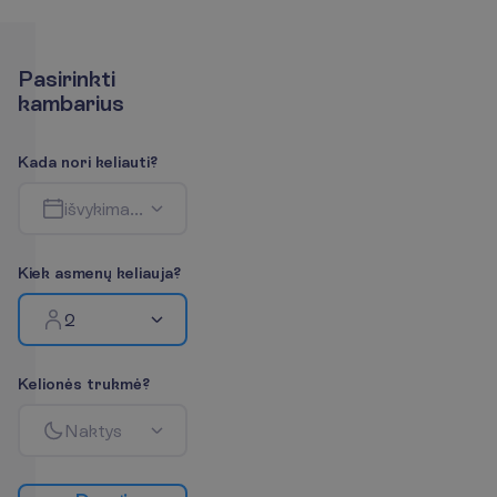
P
a
s
i
r
i
n
k
t
i
k
a
m
b
a
r
i
u
s
K
a
d
a
n
o
r
i
k
e
l
i
a
u
t
i
?
i
š
v
y
k
i
m
a
s
-
g
r
į
ž
i
m
a
s
K
i
e
k
a
s
m
e
n
ų
k
e
l
i
a
u
j
a
?
2
K
e
l
i
o
n
ė
s
t
r
u
k
m
ė
?
N
a
k
t
y
s