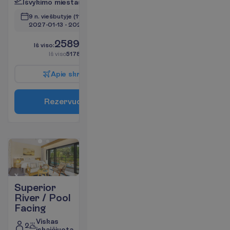
I
š
v
y
k
i
m
o
m
i
e
s
t
a
s
:
V
i
l
n
i
u
s
9 n. viešbutyje
(11 n. iš viso)
2027-01-13
 - 
2027-01-23
2589.00
I
š
v
i
s
o
:
€/asm.
I
š
v
i
s
o
5178.00
€/grupei
A
p
i
e
s
k
r
y
d
į
R
e
z
e
r
v
u
o
t
i
Superior
River / Pool
Facing
Viskas
2
įskaičiuota