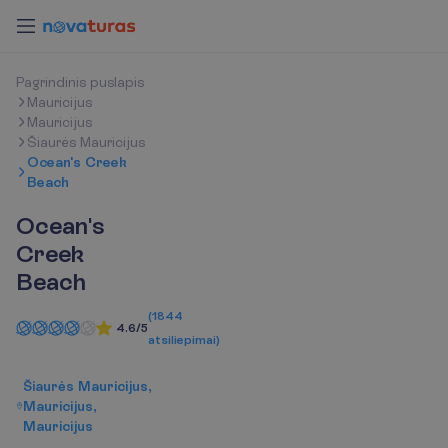
P
a
g
r
i
n
d
i
n
i
s
p
u
s
l
a
p
i
s
Mauricijus
Mauricijus
Šiaurės Mauricijus
Ocean's Creek
Beach
Ocean's
Creek
Beach
(
1844
4.6/5
atsiliepimai
)
Šiaurės Mauricijus,
Mauricijus,
Mauricijus