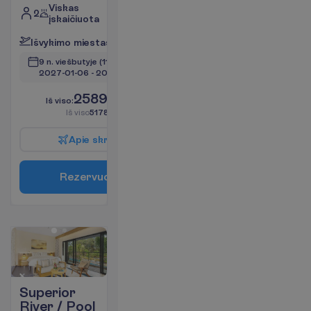
Viskas
2
įskaičiuota
I
š
v
y
k
i
m
o
m
i
e
s
t
a
s
:
V
i
l
n
i
u
s
9 n. viešbutyje
(11 n. iš viso)
2027-01-06
 - 
2027-01-16
2589.00
I
š
v
i
s
o
:
€/asm.
I
š
v
i
s
o
5178.00
€/grupei
A
p
i
e
s
k
r
y
d
į
R
e
z
e
r
v
u
o
t
i
Superior
River / Pool