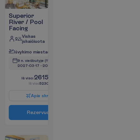
Superior
River / Pool
Facing
Viskas
2
įskaičiuota
I
š
v
y
k
i
m
o
m
i
e
s
t
a
s
:
V
i
l
n
i
u
s
9 n. viešbutyje
(11 n. iš viso)
2027-03-17
 - 
2027-03-27
2615.00
I
š
v
i
s
o
:
€/asm.
I
š
v
i
s
o
5230.00
€/grupei
A
p
i
e
s
k
r
y
d
į
R
e
z
e
r
v
u
o
t
i