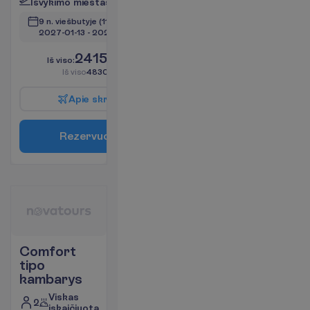
I
š
v
y
k
i
m
o
m
i
e
s
t
a
s
:
V
i
l
n
i
u
s
9 n. viešbutyje
(11 n. iš viso)
2027-01-13
 - 
2027-01-23
2415.00
I
š
v
i
s
o
:
€/asm.
I
š
v
i
s
o
4830.00
€/grupei
A
p
i
e
s
k
r
y
d
į
R
e
z
e
r
v
u
o
t
i
Comfort
tipo
kambarys
Viskas
2
įskaičiuota