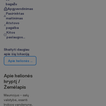
bagažu
Apgyvendinimas
Pasirinktas
maitinimas
Atstovo
pagalba
Kitos
paslaugos...
S
k
a
i
t
y
t
i
d
a
u
g
i
a
u
a
p
i
e
š
i
ą
l
o
k
a
c
i
j
ą
A
p
i
e
k
e
l
i
o
n
ė
s
k
r
y
p
t
į
/
Ž
e
m
ė
l
a
p
i
s
A
p
i
e
k
e
l
i
o
n
ė
s
k
r
y
p
t
į
/
Ž
e
m
ė
l
a
p
i
s
Mauricijus – salų
valstybė, esanti
Indijos vandenyne.