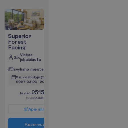
Superior
Forest
Facing
Viskas
2
įskaičiuota
I
š
v
y
k
i
m
o
m
i
e
s
t
a
s
:
V
i
l
n
i
u
s
9 n. viešbutyje
(11 n. iš viso)
2027-03-03
 - 
2027-03-13
2515.00
I
š
v
i
s
o
:
€/asm.
I
š
v
i
s
o
5030.00
€/grupei
A
p
i
e
s
k
r
y
d
į
R
e
z
e
r
v
u
o
t
i