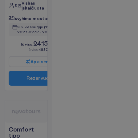
Viskas
2
įskaičiuota
I
š
v
y
k
i
m
o
m
i
e
s
t
a
s
:
V
i
l
n
i
u
s
9 n. viešbutyje
(11 n. iš viso)
2027-02-17
 - 
2027-02-27
2415.00
I
š
v
i
s
o
:
€/asm.
I
š
v
i
s
o
4830.00
€/grupei
A
p
i
e
s
k
r
y
d
į
R
e
z
e
r
v
u
o
t
i
Comfort
tipo