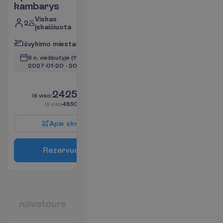
kambarys
Viskas
2
įskaičiuota
I
š
v
y
k
i
m
o
m
i
e
s
t
a
s
:
V
i
l
n
i
u
s
9 n. viešbutyje
(11 n. iš viso)
2027-01-20
 - 
2027-01-30
L
i
k
o
t
i
k
6
!
2425.00
I
š
v
i
s
o
:
€/asm.
I
š
v
i
s
o
4850.00
€/grupei
A
p
i
e
s
k
r
y
d
į
R
e
z
e
r
v
u
o
t
i