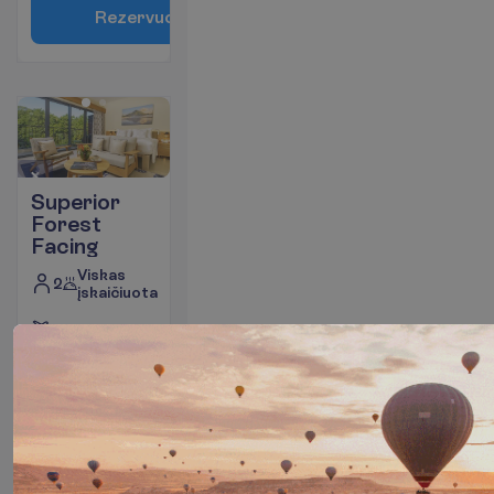
R
e
z
e
r
v
u
o
t
i
Superior
Forest
Facing
Viskas
2
įskaičiuota
I
š
v
y
k
i
m
o
m
i
e
s
t
a
s
:
V
i
l
n
i
u
s
9 n. viešbutyje
(11 n. iš viso)
2027-01-06
 - 
2027-01-16
2515.00
I
š
v
i
s
o
:
€/asm.
I
š
v
i
s
o
5030.00
€/grupei
A
p
i
e
s
k
r
y
d
į