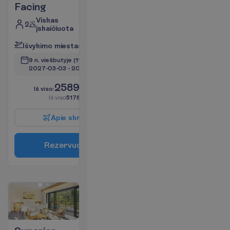
Facing
Viskas
2
įskaičiuota
I
š
v
y
k
i
m
o
m
i
e
s
t
a
s
:
V
i
l
n
i
u
s
9 n. viešbutyje
(11 n. iš viso)
2027-03-03
 - 
2027-03-13
2589.00
I
š
v
i
s
o
:
€/asm.
I
š
v
i
s
o
5178.00
€/grupei
A
p
i
e
s
k
r
y
d
į
R
e
z
e
r
v
u
o
t
i