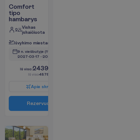
Comfort
tipo
kambarys
Viskas
2
įskaičiuota
I
š
v
y
k
i
m
o
m
i
e
s
t
a
s
:
V
i
l
n
i
u
s
9 n. viešbutyje
(11 n. iš viso)
2027-03-17
 - 
2027-03-27
2439.00
I
š
v
i
s
o
:
€/asm.
I
š
v
i
s
o
4878.00
€/grupei
A
p
i
e
s
k
r
y
d
į
R
e
z
e
r
v
u
o
t
i