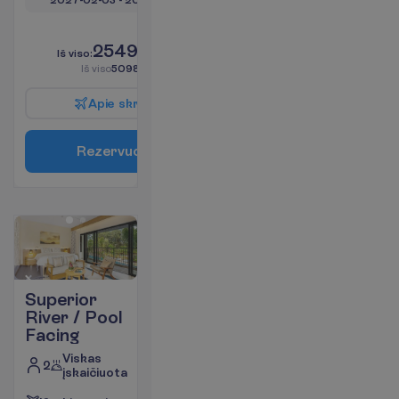
L
i
k
o
t
i
k
5
!
2549.00
I
š
v
i
s
o
:
€/asm.
I
š
v
i
s
o
5098.00
€/grupei
A
p
i
e
s
k
r
y
d
į
R
e
z
e
r
v
u
o
t
i
Superior
River / Pool
Facing
Viskas
2
įskaičiuota