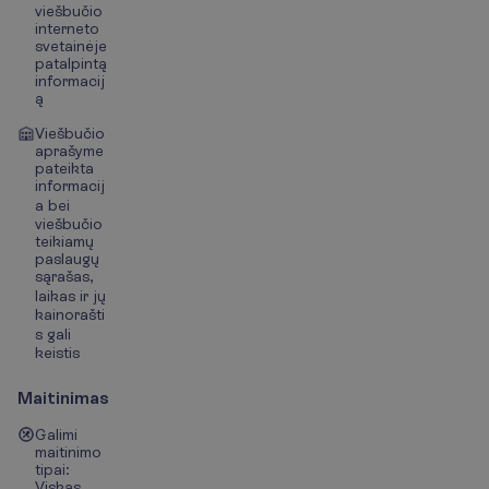
viešbučio
interneto
svetainėje
patalpintą
informacij
ą
Viešbučio
aprašyme
pateikta
informacij
a bei
viešbučio
teikiamų
paslaugų
sąrašas,
laikas ir jų
kainorašti
s gali
keistis
Maitinimas
Galimi
maitinimo
tipai:
Viskas