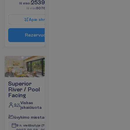
2539.00
I
š
v
i
s
o
:
€/asm.
I
š
v
i
s
o
5078.00
€/grupei
A
p
i
e
s
k
r
y
d
į
R
e
z
e
r
v
u
o
t
i
Superior
River / Pool
Facing
Viskas
2
įskaičiuota
I
š
v
y
k
i
m
o
m
i
e
s
t
a
s
:
V
i
l
n
i
u
s
9 n. viešbutyje
(11 n. iš viso)
2027-02-03
 - 
2027-02-13