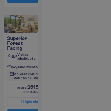
Superior
Forest
Facing
Viskas
2
įskaičiuota
I
š
v
y
k
i
m
o
m
i
e
s
t
a
s
:
V
i
l
n
i
u
s
9 n. viešbutyje
(11 n. iš viso)
2027-02-17
 - 
2027-02-27
2515.00
I
š
v
i
s
o
:
€/asm.
I
š
v
i
s
o
5030.00
€/grupei
A
p
i
e
s
k
r
y
d
į