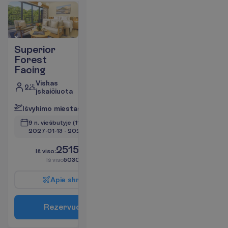
Superior
Forest
Facing
Viskas
2
įskaičiuota
I
š
v
y
k
i
m
o
m
i
e
s
t
a
s
:
V
i
l
n
i
u
s
9 n. viešbutyje
(11 n. iš viso)
2027-01-13
 - 
2027-01-23
2515.00
I
š
v
i
s
o
:
€/asm.
I
š
v
i
s
o
5030.00
€/grupei
A
p
i
e
s
k
r
y
d
į
R
e
z
e
r
v
u
o
t
i