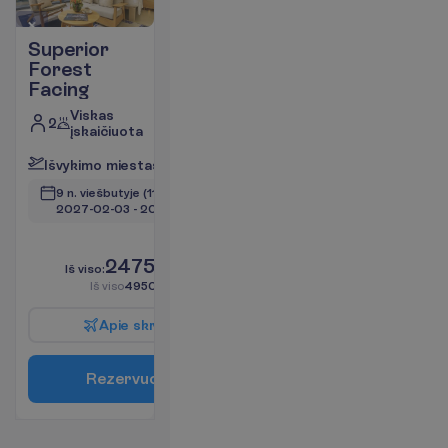
Superior
Forest
Facing
Viskas
2
įskaičiuota
I
š
v
y
k
i
m
o
m
i
e
s
t
a
s
:
V
i
l
n
i
u
s
9 n. viešbutyje
(11 n. iš viso)
2027-02-03
 - 
2027-02-13
L
i
k
o
t
i
k
5
!
2475.00
I
š
v
i
s
o
:
€/asm.
I
š
v
i
s
o
4950.00
€/grupei
A
p
i
e
s
k
r
y
d
į
R
e
z
e
r
v
u
o
t
i