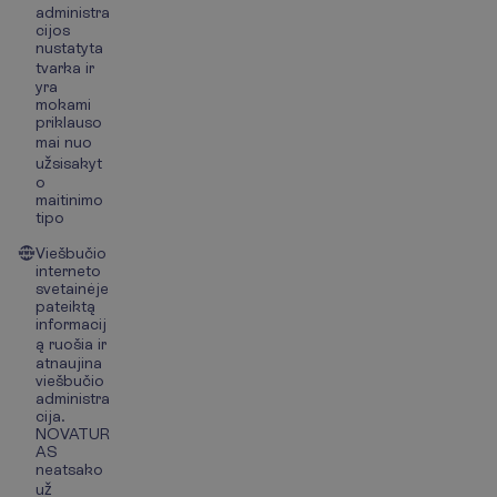
administra
cijos
nustatyta
tvarka ir
yra
mokami
priklauso
mai nuo
užsisakyt
o
maitinimo
tipo
Viešbučio
interneto
svetainėje
pateiktą
informacij
ą ruošia ir
atnaujina
viešbučio
administra
cija.
NOVATUR
AS
neatsako
už