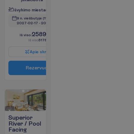
I
š
v
y
k
i
m
o
m
i
e
s
t
a
s
:
V
i
l
n
i
u
s
9 n. viešbutyje
(11 n. iš viso)
2027-02-17
 - 
2027-02-27
2589.00
I
š
v
i
s
o
:
€/asm.
I
š
v
i
s
o
5178.00
€/grupei
A
p
i
e
s
k
r
y
d
į
R
e
z
e
r
v
u
o
t
i
Superior
River / Pool
Facing