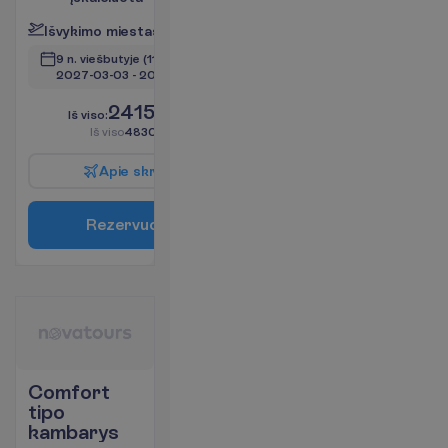
I
š
v
y
k
i
m
o
m
i
e
s
t
a
s
:
V
i
l
n
i
u
s
9 n. viešbutyje
(11 n. iš viso)
2027-03-03
 - 
2027-03-13
2415.00
I
š
v
i
s
o
:
€/asm.
I
š
v
i
s
o
4830.00
€/grupei
A
p
i
e
s
k
r
y
d
į
R
e
z
e
r
v
u
o
t
i
Comfort
tipo
kambarys