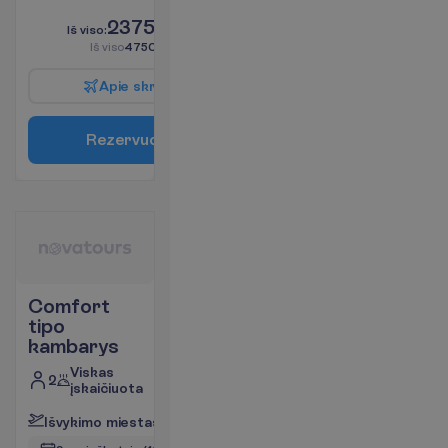
L
i
k
o
t
i
k
5
!
2375.00
I
š
v
i
s
o
:
€/asm.
I
š
v
i
s
o
4750.00
€/grupei
A
p
i
e
s
k
r
y
d
į
R
e
z
e
r
v
u
o
t
i
Comfort
tipo
kambarys
Viskas
2
įskaičiuota
I
š
v
y
k
i
m
o
m
i
e
s
t
a
s
:
V
i
l
n
i
u
s