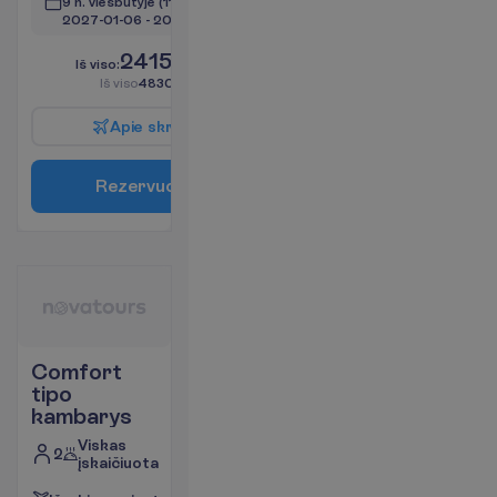
9 n. viešbutyje
(11 n. iš viso)
2027-01-06
 - 
2027-01-16
2415.00
I
š
v
i
s
o
:
€/asm.
I
š
v
i
s
o
4830.00
€/grupei
A
p
i
e
s
k
r
y
d
į
R
e
z
e
r
v
u
o
t
i
Comfort
tipo
kambarys
Viskas
2
įskaičiuota