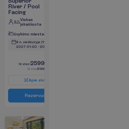
Superior
River / Pool
Facing
Viskas
2
įskaičiuota
I
š
v
y
k
i
m
o
m
i
e
s
t
a
s
:
V
i
l
n
i
u
s
9 n. viešbutyje
(11 n. iš viso)
2027-01-20
 - 
2027-01-30
L
i
k
o
t
i
k
6
!
2599.00
I
š
v
i
s
o
:
€/asm.
I
š
v
i
s
o
5198.00
€/grupei
A
p
i
e
s
k
r
y
d
į
R
e
z
e
r
v
u
o
t
i