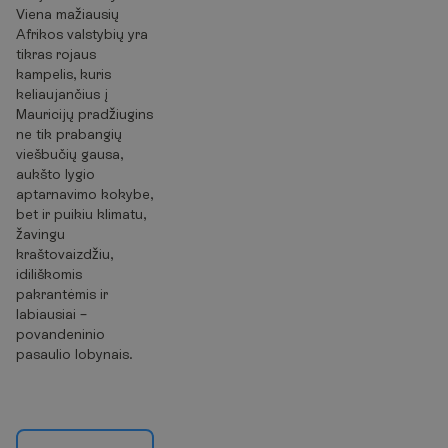
Viena mažiausių
Afrikos valstybių yra
tikras rojaus
kampelis, kuris
keliaujančius į
Mauricijų pradžiugins
ne tik prabangių
viešbučių gausa,
aukšto lygio
aptarnavimo kokybe,
bet ir puikiu klimatu,
žavingu
kraštovaizdžiu,
idiliškomis
pakrantėmis ir
labiausiai –
povandeninio
pasaulio lobynais.