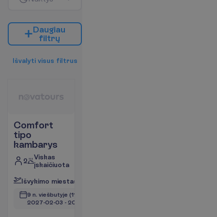
D
a
u
g
i
a
u
f
i
l
t
r
ų
I
š
v
a
l
y
t
i
v
i
s
u
s
f
i
l
t
r
u
s
Comfort
tipo
kambarys
Viskas
2
įskaičiuota
I
š
v
y
k
i
m
o
m
i
e
s
t
a
s
:
V
i
l
n
i
u
s
9 n. viešbutyje
(11 n. iš viso)
2027-02-03
 - 
2027-02-13