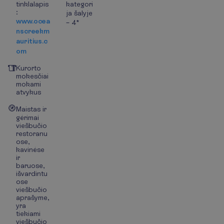
tinklalapis
kategori
:
ja šalyje
www.ocea
– 4*
nscreekm
auritius.c
om
Kurorto
mokesčiai
mokami
atvykus
Maistas ir
gėrimai
viešbučio
restoranu
ose,
kavinėse
ir
baruose,
išvardintu
ose
viešbučio
aprašyme,
yra
tiekiami
viešbučio