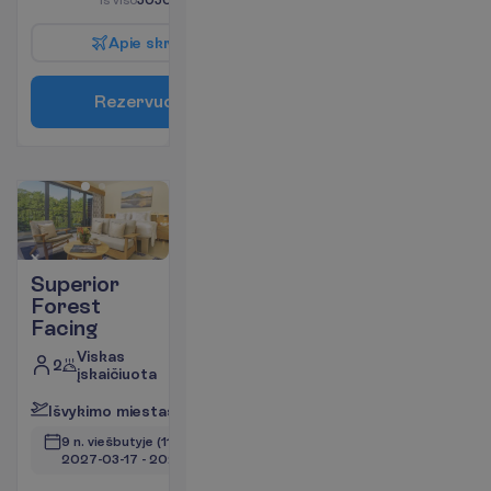
A
p
i
e
s
k
r
y
d
į
R
e
z
e
r
v
u
o
t
i
Superior
Forest
Facing
Viskas
2
įskaičiuota
I
š
v
y
k
i
m
o
m
i
e
s
t
a
s
:
V
i
l
n
i
u
s
9 n. viešbutyje
(11 n. iš viso)
2027-03-17
 - 
2027-03-27