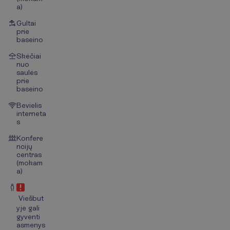
a)
Gultai
prie
baseino
Skėčiai
nuo
saulės
prie
baseino
Bevielis
interneta
s
Konfere
ncijų
centras
(mokam
a)
Viešbut
yje gali
gyventi
asmenys