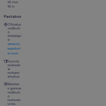
tik nuo
16 m
Pastabos
Oficialus
viešbuči
o
tinklalapi
s:
www.oc
eanvhot
el.com
Kurorto
mokesči
ai
mokami
atvykus
Maistas
ir gėrimai
viešbuči
o
restoran
uose,