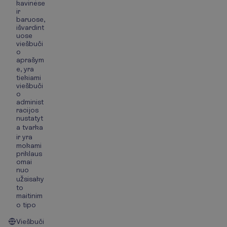
kavinėse
ir
baruose,
išvardint
uose
viešbuči
o
aprašym
e, yra
tiekiami
viešbuči
o
administ
racijos
nustatyt
a tvarka
ir yra
mokami
priklaus
omai
nuo
užsisaky
to
maitinim
o tipo
Viešbuči