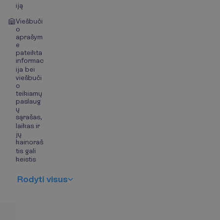
iją
Viešbuči
o
aprašym
e
pateikta
informac
ija bei
viešbuči
o
teikiamų
paslaug
ų
sąrašas,
laikas ir
jų
kainoraš
tis gali
keistis
R
o
d
y
t
i
v
i
s
u
s