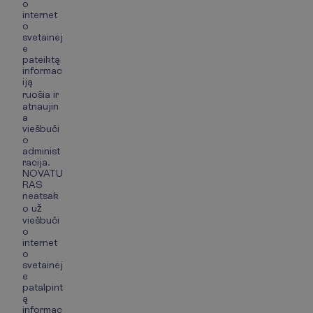
o
internet
o
svetainėj
e
pateiktą
informac
iją
ruošia ir
atnaujin
a
viešbuči
o
administ
racija.
NOVATU
RAS
neatsak
o už
viešbuči
o
internet
o
svetainėj
e
patalpint
ą
informac