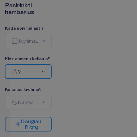
P
a
s
i
r
i
n
k
t
i
k
a
m
b
a
r
i
u
s
K
a
d
a
n
o
r
i
k
e
l
i
a
u
t
i
?
i
š
v
y
k
i
m
a
s
-
g
r
į
ž
i
m
a
s
K
i
e
k
a
s
m
e
n
ų
k
e
l
i
a
u
j
a
?
2
K
e
l
i
o
n
ė
s
t
r
u
k
m
ė
?
N
a
k
t
y
s
D
a
u
g
i
a
u
f
i
l
t
r
ų