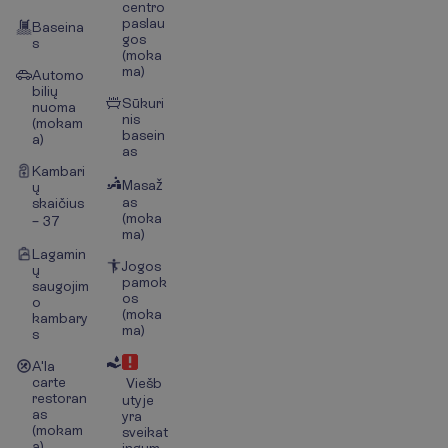
centro
paslau
Baseina
gos
s
(moka
ma)
Automo
bilių
Sūkuri
nuoma
nis
(mokam
basein
a)
as
Kambari
Masaž
ų
as
skaičius
(moka
– 37
ma)
Lagamin
Jogos
ų
pamok
saugojim
os
o
(moka
kambary
ma)
s
A'la
carte
Viešb
restoran
utyje
as
yra
(mokam
sveikat
a)