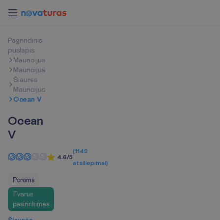
P
a
g
r
i
n
d
i
n
i
s
p
u
s
l
a
p
i
s
Mauricijus
Mauricijus
Šiaurės
Mauricijus
Ocean V
Ocean
V
(
1142
4.6/5
atsiliepimai
)
Poroms
Tvarus
pasirinkimas