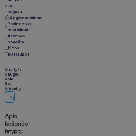
su
bagažu
Apgyvendinimas
Pasirinktas
maitinimas
Atstovo
pagalba
Kitos
paslaugos...
S
k
a
i
t
y
t
i
d
a
u
g
i
a
u
a
p
i
e
š
i
ą
l
o
k
a
c
i
j
ą
A
p
i
e
k
e
l
i
o
n
ė
s
k
r
y
p
t
į
/
Ž
e
m
ė
l
a
p
i
s
A
p
i
e
k
e
l
i
o
n
ė
s
k
r
y
p
t
į