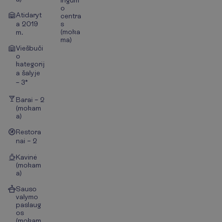
ingum
o
Atidaryt
centra
a 2019
s
(moka
m.
ma)
Viešbuči
o
kategorij
a šalyje
– 3*
Barai – 2
(mokam
a)
Restora
nai – 2
Kavinė
(mokam
a)
Sauso
valymo
paslaug
os
(mokam