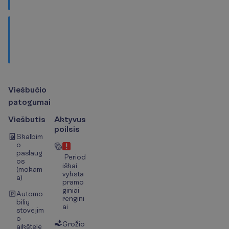
L
a
n
k
y
t
i
n
o
s
v
i
e
t
o
s
V
i
e
š
b
u
č
i
o
p
a
t
o
g
u
m
a
i
Viešbutis
Aktyvus
poilsis
Skalbim
o
paslaug
Period
os
iškai
(mokam
vyksta
a)
pramo
giniai
Automo
rengini
bilių
ai
stovėjim
o
Grožio
aikštelė