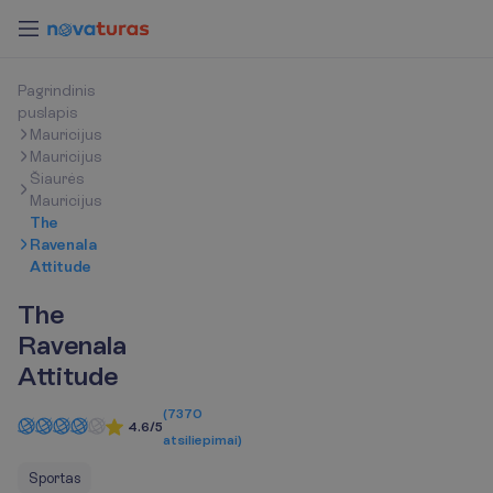
P
a
g
r
i
n
d
i
n
i
s
p
u
s
l
a
p
i
s
Mauricijus
Mauricijus
Šiaurės
Mauricijus
The
Ravenala
Attitude
The
Ravenala
Attitude
(
7370
4.6/5
atsiliepimai
)
Sportas