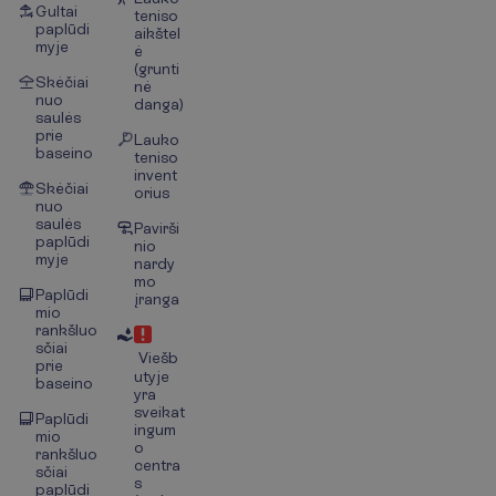
Gultai
teniso
paplūdi
aikštel
myje
ė
(grunti
Skėčiai
nė
nuo
danga)
saulės
prie
Lauko
baseino
teniso
invent
Skėčiai
orius
nuo
saulės
Pavirši
paplūdi
nio
myje
nardy
mo
Paplūdi
įranga
mio
rankšluo
sčiai
Viešb
prie
utyje
baseino
yra
sveikat
Paplūdi
ingum
mio
o
rankšluo
centra
sčiai
s
paplūdi