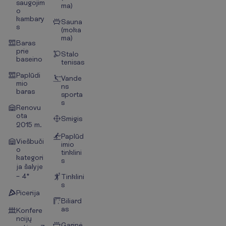
saugojim
ma)
o
kambary
Sauna
s
(moka
ma)
Baras
prie
Stalo
baseino
tenisas
Paplūdi
Vande
mio
ns
baras
sporta
s
Renovu
ota
Smigis
2015 m.
Paplūd
Viešbuči
imio
o
tinklini
kategori
s
ja šalyje
– 4*
Tinklini
s
Picerija
Biliard
as
Konfere
ncijų
Garinė