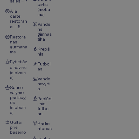
salės – 7
pirtis
(moka
A'la
ma)
carte
restoran
Vande
ai – 5
ns
gimnas
Restora
tika
nas
gurmana
Krepši
ms
nis
Rytietišk
Futbol
a kavinė
as
(mokam
a)
Vande
nsvydi
Sauso
s
valymo
paslaug
Paplūd
os
imio
(mokam
futbol
a)
as
Gultai
Badmi
prie
ntonas
baseino
Lauko