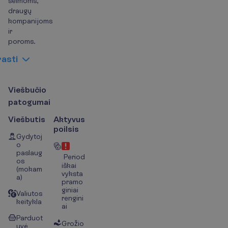
šeimoms,
draugų
kompanijoms
ir
poroms.
r
a
s
t
i
V
i
e
š
b
u
č
i
o
p
a
t
o
g
u
m
a
i
Viešbutis
Aktyvus
poilsis
Gydytoj
o
paslaug
Period
os
iškai
(mokam
vyksta
a)
pramo
giniai
Valiutos
rengini
keitykla
ai
Parduot
Grožio
uvė