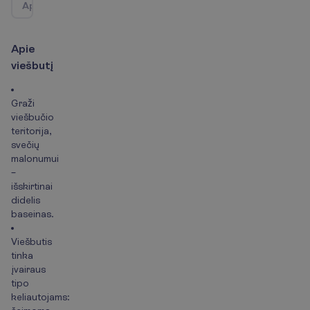
A
p
i
e
k
e
l
i
o
n
ė
s
k
r
y
p
t
į
/
Ž
e
m
ė
l
a
p
i
s
A
p
i
e
v
i
e
š
b
u
t
į
Graži
viešbučio
teritorija,
svečių
malonumui
–
išskirtinai
didelis
baseinas.
Viešbutis
tinka
įvairaus
tipo
keliautojams: