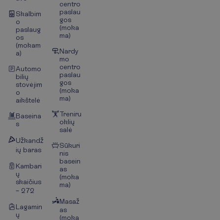
centro
paslau
Skalbim
gos
o
(moka
paslaug
ma)
os
(mokam
Nardy
a)
mo
centro
Automo
paslau
bilių
gos
stovėjim
(moka
o
ma)
aikštelė
Treniru
Baseina
oklių
s
salė
Užkandž
Sūkuri
ių baras
nis
basein
Kambari
as
ų
(moka
skaičius
ma)
– 272
Masaž
Lagamin
as
ų
(moka