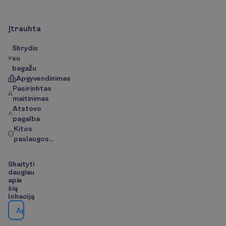
Į
t
r
a
u
k
t
a
Skrydis
su
bagažu
Apgyvendinimas
Pasirinktas
maitinimas
Atstovo
pagalba
Kitos
paslaugos...
S
k
a
i
t
y
t
i
d
a
u
g
i
a
u
a
p
i
e
š
i
ą
l
o
k
a
c
i
j
ą
A
p
i
e
v
i
e
š
b
u
t
į