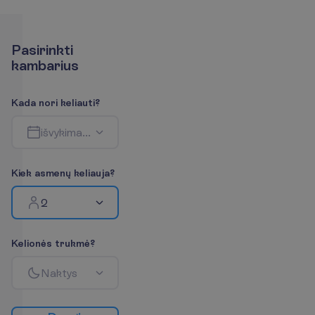
P
a
s
i
r
i
n
k
t
i
k
a
m
b
a
r
i
u
s
K
a
d
a
n
o
r
i
k
e
l
i
a
u
t
i
?
i
š
v
y
k
i
m
a
s
-
g
r
į
ž
i
m
a
s
K
i
e
k
a
s
m
e
n
ų
k
e
l
i
a
u
j
a
?
2
K
e
l
i
o
n
ė
s
t
r
u
k
m
ė
?
N
a
k
t
y
s