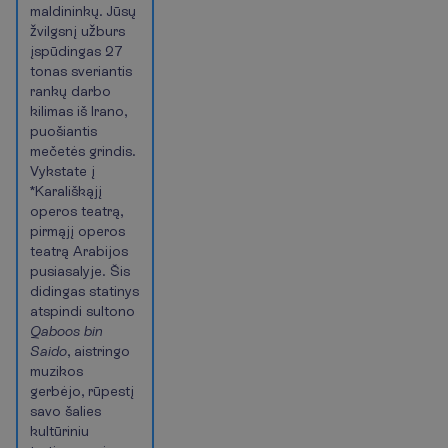
maldininkų. Jūsų
žvilgsnį užburs
įspūdingas 27
tonas sveriantis
rankų darbo
kilimas iš Irano,
puošiantis
mečetės grindis.
Vykstate į
*Karališkąjį
operos teatrą,
pirmąjį operos
teatrą Arabijos
pusiasalyje. Šis
didingas statinys
atspindi sultono
Qaboos bin
Saido
, aistringo
muzikos
gerbėjo, rūpestį
savo šalies
kultūriniu