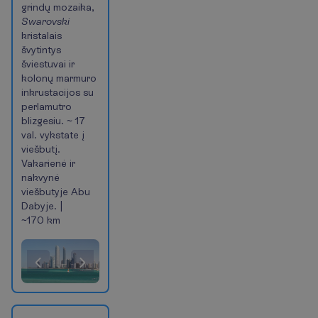
grindų mozaika,
Swarovski
kristalais
švytintys
šviestuvai ir
kolonų marmuro
inkrustacijos su
perlamutro
blizgesiu. ~ 17
val. vykstate į
viešbutį.
Vakarienė ir
nakvynė
viešbutyje Abu
Dabyje. |
~170 km
(Šiuo
metu
esanti
skaidrė)
Pasiūlymas
1