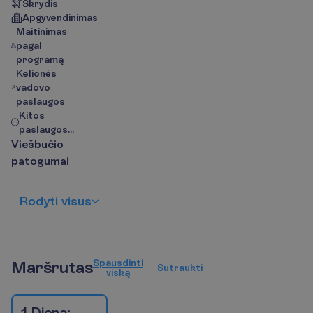
Skrydis
Apgyvendinimas
Maitinimas
pagal
programą
Kelionės
vadovo
paslaugos
Kitos
paslaugos...
V
i
e
š
b
u
č
i
o
p
a
t
o
g
u
m
a
i
R
o
d
y
t
i
v
i
s
u
s
S
p
a
u
s
d
i
n
t
i
M
a
r
š
r
u
t
a
s
S
u
t
r
a
u
k
t
i
v
i
s
k
ą
1 Diena: