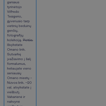
garsaus
tyrinėtojo
Vilfredo
Tesigerio,
gyvenusio tarp
vietinių beduinų
genčių,
fotografijų
kolekciją.
Pietūs.
Išvykstate
Omano link.
Sutvarkę
įvažiavimo į šalį
formalumus,
keliaujate vieno
seniausių
Omano miestų –
Nizvos link. ~20
val. atvykstate į
viešbutį.
Vakarienė ir
nakvynė