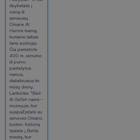
išvykstate į
vieną iš
seniausių
Omane
Al
Hamra
kaimą,
kuriame laikas
tarsi sustojęs.
Čia pamatote
400 m. senumo
iš purvo
pastatytus
namus,
išsilaikiusius iki
mūsų dienų.
Lankotės *
Bait
Al Safah
name –
muziejuje, kur
susipažįstate su
senovės Omano
buitimi. Kelionę
tęsiate į
Bahla
miestą, kur