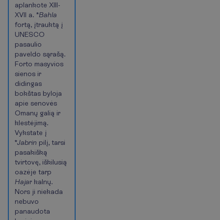
aplankote XIII-
XVII a. *
Bahla
fortą, įtrauktą į
UNESCO
pasaulio
paveldo sąrašą.
Forto masyvios
sienos ir
didingas
bokštas byloja
apie senovės
Omanų galią ir
klestėjimą.
Vykstate į
*
Jabrin
pilį, tarsi
pasakišką
tvirtovę, iškilusią
oazėje tarp
Haja
r kalnų.
Nors ji niekada
nebuvo
panaudota