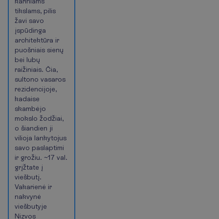
kariniams
tikslams, pilis
žavi savo
įspūdinga
architektūra ir
puošniais sienų
bei lubų
raižiniais. Čia,
sultono vasaros
rezidencijoje,
kadaise
skambėjo
mokslo žodžiai,
o šiandien ji
vilioja lankytojus
savo paslaptimi
ir grožiu. ~17 val.
grįžtate į
viešbutį.
Vakarienė ir
nakvynė
viešbutyje
Nizvos