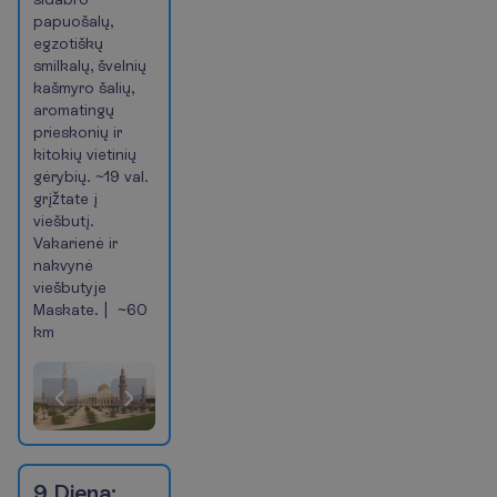
papuošalų,
egzotiškų
smilkalų, švelnių
kašmyro šalių,
aromatingų
prieskonių ir
kitokių vietinių
gėrybių. ~19 val.
grįžtate į
viešbutį.
Vakarienė ir
nakvynė
viešbutyje
Maskate. | ~60
km
(Šiuo
metu
esanti
skaidrė)
Pasiūlymas
1
of
9 Diena: