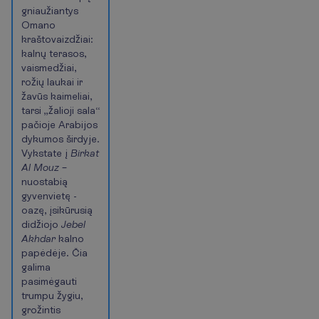
gniaužiantys
Omano
kraštovaizdžiai:
kalnų terasos,
vaismedžiai,
rožių laukai ir
žavūs kaimeliai,
tarsi „žalioji sala“
pačioje Arabijos
dykumos širdyje.
Vykstate į
Birkat
Al Mouz
–
nuostabią
gyvenvietę -
oazę, įsikūrusią
didžiojo
Jebel
Akhdar
kalno
papėdėje. Čia
galima
pasimėgauti
trumpu žygiu,
grožintis