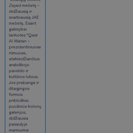
Zayed
mečetę –
didžiausią ir
svarbiausią JAE
mečetę. Esant
galimybei
lankotės *Qasr
Al Watan –
prezidentiniuose
rūmuose,
atskleidžiančius
arabiškojo
paveldo ir
kultūros lobius.
Jos prabanga ir
ištaigingos
formos
pribloškia:
puošnios kolonų
galerijos,
didžiausia
pasaulyje
marmurinė