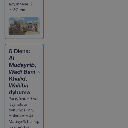
apylinkėse. |
~130 km
(Šiuo
metu
esanti
skaidrė)
Pasiūlymas
1
of
6 Diena:
4
Al
Mudayrib
,
Wadi Bani
Khalid
,
Wahiba
dykuma
Pusryčiai. ~9 val.
išvykstate
dykumos link.
Aplankote
Al
Mudayrib
kaimą,
paskendusį