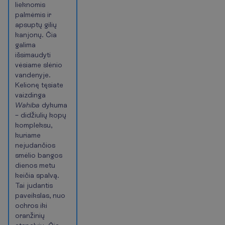
lieknomis
palmėmis ir
apsuptų gilių
kanjonų. Čia
galima
išsimaudyti
vėsiame slėnio
vandenyje.
Kelionę tęsiate
vaizdinga
Wahiba
dykuma
– didžiulių kopų
kompleksu,
kuriame
nejudančios
smėlio bangos
dienos metu
keičia spalvą.
Tai judantis
paveikslas, nuo
ochros iki
oranžinių