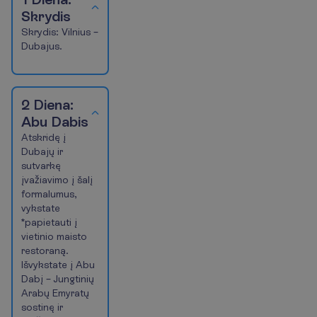
Skrydis
Skrydis: Vilnius –
Dubajus.
2 Diena:
Abu Dabis
Atskridę į
Dubajų ir
sutvarkę
įvažiavimo į šalį
formalumus,
vykstate
*papietauti į
vietinio maisto
restoraną.
Išvykstate į Abu
Dabį – Jungtinių
Arabų Emyratų
sostinę ir