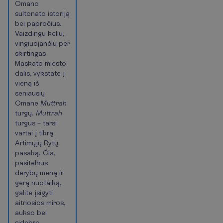
Omano
sultonato istoriją
bei papročius.
Vaizdingu keliu,
vingiuojančiu per
skirtingas
Maskato miesto
dalis, vykstate į
vieną iš
seniausių
Omane
Muttrah
turgų.
Muttrah
turgus – tarsi
vartai į tikrą
Artimųjų Rytų
pasaką. Čia,
pasitelkus
derybų meną ir
gerą nuotaiką,
galite įsigyti
aitriosios miros,
aukso bei
sidabro