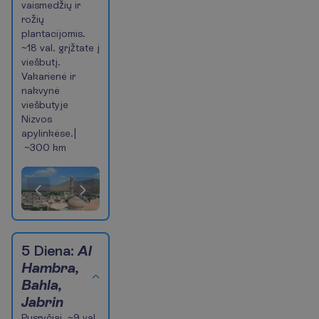
vaismedžių ir
rožių
plantacijomis.
~18 val. grįžtate į
viešbutį.
Vakarienė ir
nakvynė
viešbutyje
Nizvos
apylinkėse.|
~300 km
(Šiuo
metu
esanti
skaidrė)
Pasiūlymas
1
of
5 Diena:
Al
4
Hambra,
Bahla,
Jabrin
Pusryčiai. ~9 val.