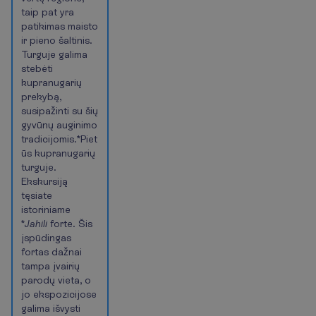
taip pat yra
patikimas maisto
ir pieno šaltinis.
Turguje galima
stebėti
kupranugarių
prekybą,
susipažinti su šių
gyvūnų auginimo
tradicijomis.*Piet
ūs kupranugarių
turguje.
Ekskursiją
tęsiate
istoriniame
*
Jahili
forte. Šis
įspūdingas
fortas dažnai
tampa įvairių
parodų vieta, o
jo ekspozicijose
galima išvysti