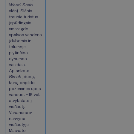
Waadi Shab
slėnį. Slėnis
traukia turistus
įspūdingais
smaragdo
spalvos vandens
įdubomis ir
tolumoje
plytinčios
dykumos
vaizdais.
Aplankote
Bimah
įdubą,
kurią pripildo
požeminės upės
vanduo. ~18 val.
atvykstate į
viešbutį.
Vakarienė ir
nakvynė
viešbutyje
Maskato