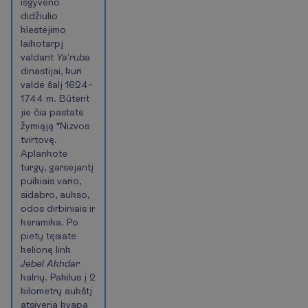
išgyveno
didžiulio
klestėjimo
laikotarpį
valdant
Ya'ruba
dinastijai, kuri
valdė šalį 1624–
1744 m. Būtent
jie čia pastatė
žymiąją *Nizvos
tvirtovę.
Aplankote
turgų, garsėjantį
puikiais vario,
sidabro, aukso,
odos dirbiniais ir
keramika. Po
pietų tęsiate
kelionę link
Jebel Akhdar
kalnų. Pakilus į 2
kilometrų aukštį
atsiveria kvapą