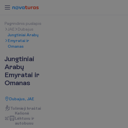
P
a
g
r
i
n
d
i
n
i
s
p
u
s
l
a
p
i
s
JAE
Dubajus
Jungtiniai Arabų
Emyratai ir
Omanas
Jungtiniai
Arabų
Emyratai ir
Omanas
Dubajus, JAE
Tolimieji kraštai
K
e
l
i
o
n
ė
L
ė
k
t
u
v
u
i
r
a
u
t
o
b
u
s
u