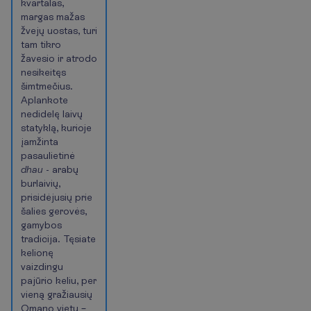
kvartalas,
margas mažas
žvejų uostas, turi
tam tikro
žavesio ir atrodo
nesikeitęs
šimtmečius.
Aplankote
nedidelę laivų
statyklą, kurioje
įamžinta
pasaulietinė
dhau
- arabų
burlaivių,
prisidėjusių prie
šalies gerovės,
gamybos
tradicija. Tęsiate
kelionę
vaizdingu
pajūrio keliu, per
vieną gražiausių
Omano vietų –