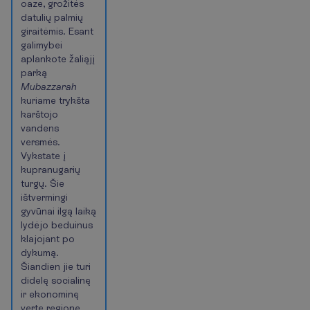
oaze, grožitės
datulių palmių
giraitėmis. Esant
galimybei
aplankote žaliąjį
parką
Mubazzarah
kuriame trykšta
karštojo
vandens
versmės.
Vykstate į
kupranugarių
turgų. Šie
ištvermingi
gyvūnai ilgą laiką
lydėjo beduinus
klajojant po
dykumą.
Šiandien jie turi
didelę socialinę
ir ekonominę
vertę regione,