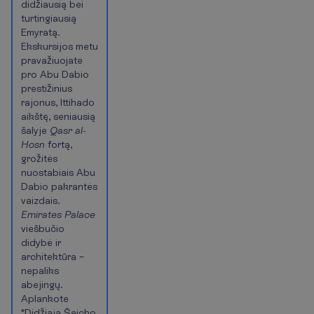
didžiausią bei
turtingiausią
Emyratą.
Ekskursijos metu
pravažiuojate
pro Abu Dabio
prestižinius
rajonus, Ittihado
aikštę, seniausią
šalyje
Qasr al-
Hosn
fortą,
grožitės
nuostabiais Abu
Dabio pakrantės
vaizdais.
Emirates Palace
viešbučio
didybė ir
architektūra –
nepaliks
abejingų.
Aplankote
*Didžiąją Šeicho