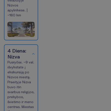
viešbutyje
Nizvos
apylinkėse. |
~160 km
(Šiuo
metu
esanti
skaidrė)
Pasiūlymas
1
of
4 Diena:
4
Nizva
Pusryčiai. ~9 val.
išvykstate į
ekskursiją po
Nizvos miestą.
Praeityje Nizva
buvo itin
svarbus religijos,
prekybos,
švietimo ir meno
centras. Miestas