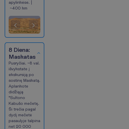
apylinkėse. |
~400 km
(Šiuo
metu
esanti
skaidrė)
Pasiūlymas
1
of
8 Diena:
3
Maskatas
Pusryčiai. ~8 val.
išvykstate į
ekskursiją po
sostinę Maskatą.
Aplankote
didžiąją
*Sultono
Kabušo mečetę.
Ši trečia pagal
dydį mečetė
pasaulyje talpina
net 20 000