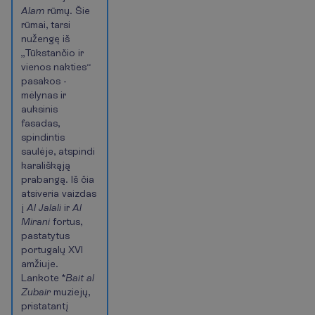
Alam
rūmų. Šie
rūmai, tarsi
nužengę iš
„Tūkstančio ir
vienos nakties“
pasakos -
mėlynas ir
auksinis
fasadas,
spindintis
saulėje, atspindi
karališkąją
prabangą. Iš čia
atsiveria vaizdas
į
Al Jalali
ir
Al
Mirani
fortus,
pastatytus
portugalų XVI
amžiuje.
Lankote *
Bait al
Zubair
muziejų,
pristatantį