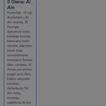
of
3 Diena:
Al
4
Ain
Pusryčiai. ~9 val.
išvykstate į
Al
Ain
miestą. Ši
žavinga
dykumos oazė,
kadaise buvusi
karavanų kelio
stotelė, šiandien
klesti kaip
universitetinis
miestas ir žemės
ūkio centras. Al
Ainas yra antras
pagal dydį Abu
Dabio emyrato
miestas.
Aplankote *
Al
Ain
rūmų
muziejų,
vaikštote
Al Ain