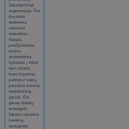
žaliuojančioje
augmenijoje. Čia
išvystate
drėkinimo
sistemos
stebuklus –
falajus,
pasižyminčius
moline
architektūra.
Vykstate į
Wadi
Beni Khalid
,
kurio baseinai,
palmės ir kalnų
peizažas sukuria
neišdildomą
įspūdį. Čia
gausu didelių
smaragdo
žalumo vandens
baseinų,
apaugusių