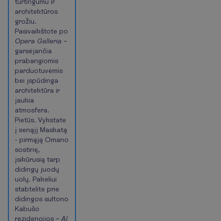
turtingumu ir
architektūros
grožiu.
Pasivaikštote po
Opera Galleria
–
garsėjančia
prabangiomis
parduotuvėmis
bei įspūdinga
architektūra ir
jaukia
atmosfera.
Pietūs. Vykstate
į senąjį Maskatą
- pirmąją Omano
sostinę,
įsikūrusią tarp
didingų juodų
uolų. Pakeliui
stabtelite prie
didingos sultono
Kabušo
rezidencijos –
Al