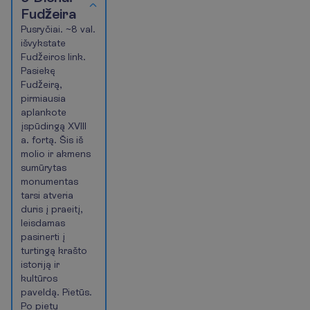
4
Fudžeira
Pusryčiai. ~8 val.
išvykstate
Fudžeiros link.
Pasiekę
Fudžeirą,
pirmiausia
aplankote
įspūdingą XVIII
a. fortą. Šis iš
molio ir akmens
sumūrytas
monumentas
tarsi atveria
duris į praeitį,
leisdamas
pasinerti į
turtingą krašto
istoriją ir
kultūros
paveldą. Pietūs.
Po pietų