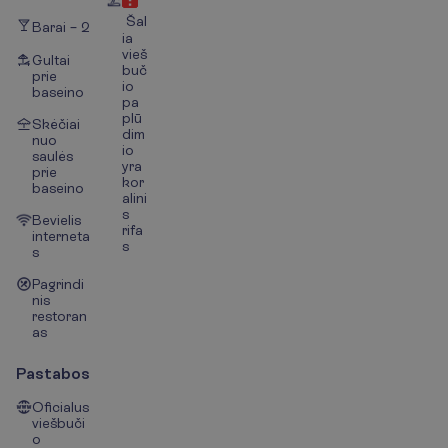
Šal
Barai – 2
ia
vieš
Gultai
buč
prie
io
baseino
pa
plū
Skėčiai
dim
nuo
io
saulės
yra
prie
kor
baseino
alini
s
Bevielis
rifa
interneta
s
s
Pagrindi
nis
restoran
as
Pastabos
Oficialus
viešbuči
o