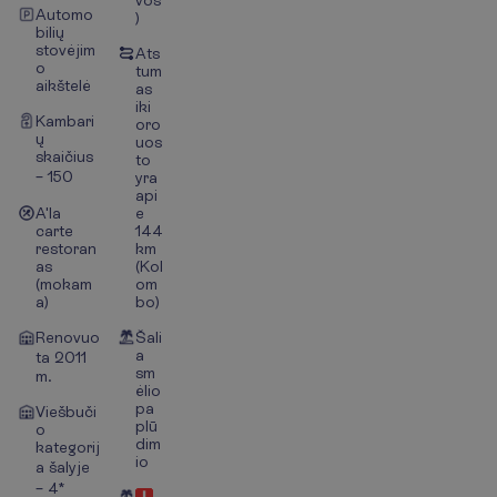
vos
Automo
)
bilių
stovėjim
Ats
o
tum
aikštelė
as
iki
Kambari
oro
ų
uos
skaičius
to
– 150
yra
api
A'la
e
carte
144
restoran
km
as
(Kol
(mokam
om
a)
bo)
Renovuo
Šali
a
ta 2011
sm
m.
ėlio
pa
Viešbuči
plū
o
dim
kategorij
io
a šalyje
– 4*