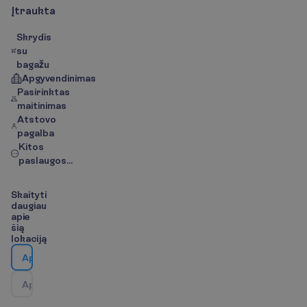
Į
t
r
a
u
k
t
a
Skrydis
su
bagažu
Apgyvendinimas
Pasirinktas
maitinimas
Atstovo
pagalba
Kitos
paslaugos...
S
k
a
i
t
y
t
i
d
a
u
g
i
a
u
a
p
i
e
š
i
ą
l
o
k
a
c
i
j
ą
A
p
i
e
v
i
e
š
b
u
t
į
A
p
i
e
k
e
l
i
o
n
ė
s
k
r
y
p
t
į
/
Ž
e
m
ė
l
a
p
i
s