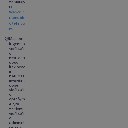
tinklalapi
s:
www.cin
namonh
otels.co
m
Maistas
ir gėrimai
viešbuči
o
restoran
uose,
kavinėse
ir
baruose,
išvardint
uose
viešbuči
o
aprašym
e, yra
tiekiami
viešbuči
o
administ
racijos