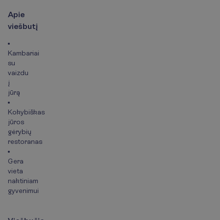
A
p
i
e
v
i
e
š
b
u
t
į
Kambariai
su
vaizdu
į
jūrą
Kokybiškas
jūros
gėrybių
restoranas
Gera
vieta
naktiniam
gyvenimui