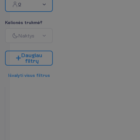
2
K
e
l
i
o
n
ė
s
t
r
u
k
m
ė
?
N
a
k
t
y
s
D
a
u
g
i
a
u
f
i
l
t
r
ų
I
š
v
a
l
y
t
i
v
i
s
u
s
f
i
l
t
r
u
s
Superior
tipo
kambarys
2
Pusryčiai
37 m²
K
a
m
b
a
r
i
o
p
a
t
o
g
u
m
a
i