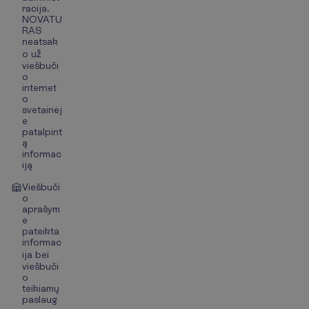
racija.
NOVATU
RAS
neatsak
o už
viešbuči
o
internet
o
svetainėj
e
patalpint
ą
informac
iją
Viešbuči
o
aprašym
e
pateikta
informac
ija bei
viešbuči
o
teikiamų
paslaug