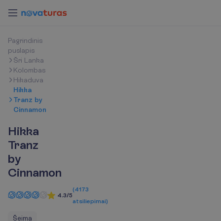
P
a
g
r
i
n
d
i
n
i
s
p
u
s
l
a
p
i
s
Šri Lanka
Kolombas
Hikaduva
Hikka
Tranz by
Cinnamon
Hikka
Tranz
by
Cinnamon
(
4173
4.3/5
atsiliepimai
)
Šeima