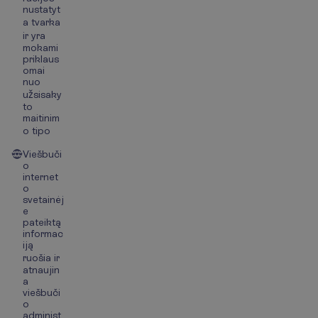
nustatyt
a tvarka
ir yra
mokami
priklaus
omai
nuo
užsisaky
to
maitinim
o tipo
Viešbuči
o
internet
o
svetainėj
e
pateiktą
informac
iją
ruošia ir
atnaujin
a
viešbuči
o
administ