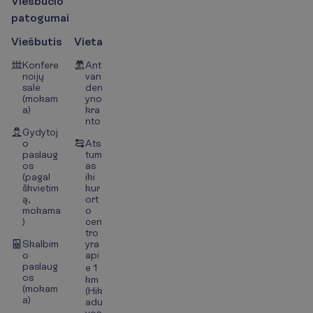
V
i
e
š
b
u
č
i
o
p
a
t
o
g
u
m
a
i
Viešbutis
Vieta
Konfere
Ant
ncijų
van
salė
den
(mokam
yno
a)
kra
nto
Gydytoj
o
Ats
paslaug
tum
os
as
(pagal
iki
škvietim
kur
ą,
ort
mokama
o
)
cen
tro
Skalbim
yra
o
api
paslaug
e 1
os
km
(mokam
(Hik
a)
adu