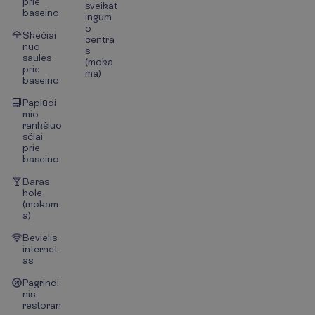
prie
sveikat
baseino
ingum
o
Skėčiai
centra
nuo
s
saulės
(moka
prie
ma)
baseino
Paplūdi
mio
rankšluo
sčiai
prie
baseino
Baras
hole
(mokam
a)
Bevielis
internet
as
Pagrindi
nis
restoran