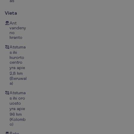
as
Vieta
Ant
vandeny
no
kranto
Atstuma
s iki
kurorto
centro
yra apie
2,8 km
(Beruwal
a)
Atstuma
s iki oro
uosto
yra apie
96 km
(Kolomb
o)
Šalia