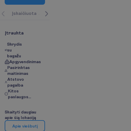
Į
s
k
a
i
č
i
u
o
t
a
A
p
r
a
š
y
m
a
s
A
p
i
e
k
e
l
i
o
n
ė
s
k
r
y
p
t
į
/
Ž
e
m
ė
l
Į
t
r
a
u
k
t
a
Skrydis
su
bagažu
Apgyvendinimas
Pasirinktas
maitinimas
Atstovo
pagalba
Kitos
paslaugos...
S
k
a
i
t
y
t
i
d
a
u
g
i
a
u
a
p
i
e
š
i
ą
l
o
k
a
c
i
j
ą
A
p
i
e
v
i
e
š
b
u
t
į