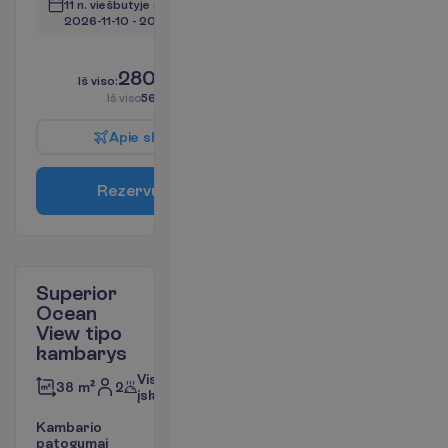
11 n. viešbutyje
(12 n. iš viso)
2026-11-10
 - 
2026-11-22
L
i
k
o
t
i
k
4
!
2805.00
I
š
v
i
s
o
:
€/asm.
I
š
v
i
s
o
5610.00
€/grupei
A
p
i
e
s
k
r
y
d
į
R
e
z
e
r
v
u
o
t
i
Superior
Ocean
View tipo
kambarys
Viskas
2
38 m²
įskaičiuota
K
a
m
b
a
r
i
o
p
a
t
o
g
u
m
a
i