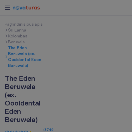
P
a
g
r
i
n
d
i
n
i
s
p
u
s
l
a
p
i
s
Šri Lanka
Kolombas
Beruvela
The Eden
Beruwela (ex.
Occidental Eden
Beruwela)
The Eden
Beruwela
(ex.
Occidental
Eden
Beruwela)
(
3749