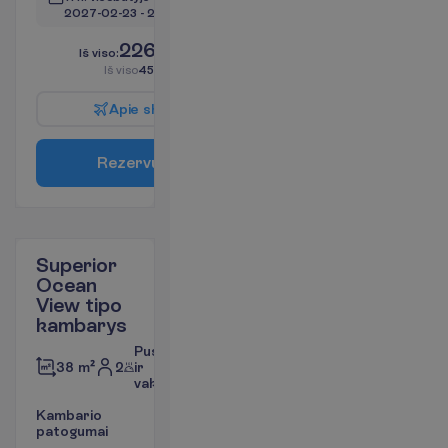
2027-02-23
 - 
2027-03-07
2265.00
I
š
v
i
s
o
:
€/asm.
I
š
v
i
s
o
4530.00
€/grupei
A
p
i
e
s
k
r
y
d
į
R
e
z
e
r
v
u
o
t
i
Superior
Ocean
View tipo
kambarys
Pusryčiai
2
ir
38 m²
vakarienė
K
a
m
b
a
r
i
o
p
a
t
o
g
u
m
a
i