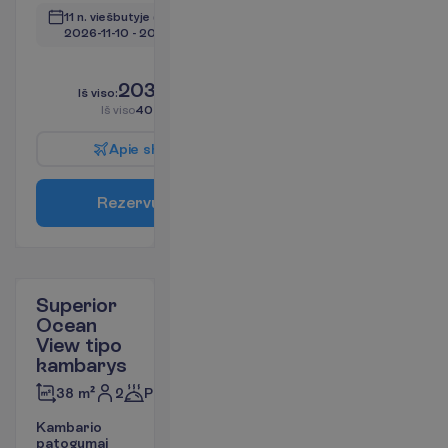
11 n. viešbutyje
(12 n. iš viso)
2026-11-10
 - 
2026-11-22
L
i
k
o
t
i
k
4
!
2035.00
I
š
v
i
s
o
:
€/asm.
I
š
v
i
s
o
4070.00
€/grupei
A
p
i
e
s
k
r
y
d
į
R
e
z
e
r
v
u
o
t
i
Superior
Ocean
View tipo
kambarys
2
Pusryčiai
38 m²
K
a
m
b
a
r
i
o
p
a
t
o
g
u
m
a
i