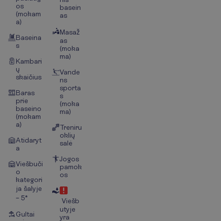
os
basein
(mokam
as
a)
Masaž
Baseina
as
s
(moka
ma)
Kambari
ų
Vande
skaičius
ns
sporta
Baras
s
prie
(moka
baseino
ma)
(mokam
a)
Treniru
oklių
Atidaryt
salė
a
Jogos
Viešbuči
pamok
o
os
kategori
ja šalyje
– 5*
Viešb
utyje
Gultai
yra