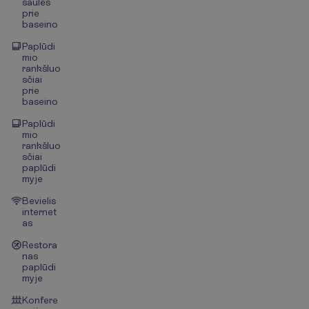
saulės
prie
baseino
Paplūdi
mio
rankšluo
sčiai
prie
baseino
Paplūdi
mio
rankšluo
sčiai
paplūdi
myje
Bevielis
internet
as
Restora
nas
paplūdi
myje
Konfere