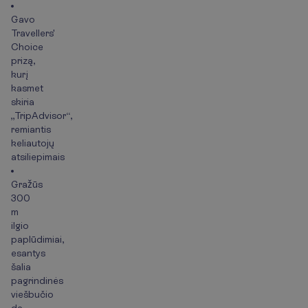
Gavo
Travellers'
Choice
prizą,
kurį
kasmet
skiria
„TripAdvisor“,
remiantis
keliautojų
atsiliepimais
Gražūs
300
m
ilgio
paplūdimiai,
esantys
šalia
pagrindinės
viešbučio