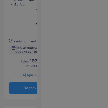
Seifas
terasa
Mini
šaldytuvas
(mokama)
Bevielis
internetas
P
l
a
č
i
a
u
I
š
v
y
k
i
m
o
m
i
e
s
t
a
s
:
V
i
l
n
i
u
s
10 n. viešbutyje
(11 n. iš viso)
2026-11-22
 - 
2026-12-03
1939.00
I
š
v
i
s
o
:
€/asm.
I
š
v
i
s
o
3878.00
€/grupei
A
p
i
e
s
k
r
y
d
į
R
e
z
e
r
v
u
o
t
i