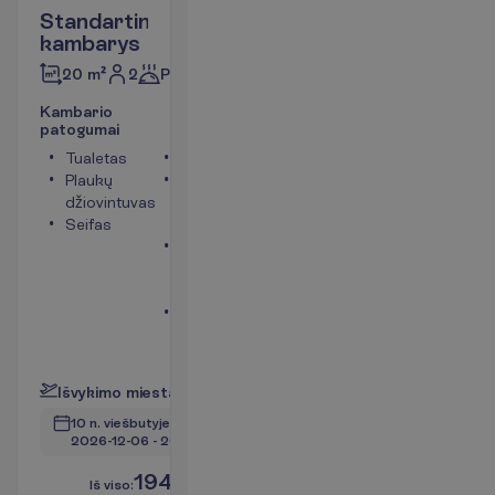
Standartinis
kambarys
2
Pusryčiai
20 m²
K
a
m
b
a
r
i
o
p
a
t
o
g
u
m
a
i
Tualetas
Dušas
Plaukų
Balkonas
džiovintuvas
arba
Seifas
terasa
Mini
šaldytuvas
(mokama)
Bevielis
internetas
P
l
a
č
i
a
u
I
š
v
y
k
i
m
o
m
i
e
s
t
a
s
:
V
i
l
n
i
u
s
10 n. viešbutyje
(11 n. iš viso)
2026-12-06
 - 
2026-12-17
1945.00
I
š
v
i
s
o
:
€/asm.