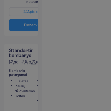
I
š
v
i
s
o
3890.00
€/grupei
A
p
i
e
s
k
r
y
d
į
R
e
z
e
r
v
u
o
t
i
Standartinis
kambarys
2
Pusryčiai
20 m²
K
a
m
b
a
r
i
o
p
a
t
o
g
u
m
a
i
Tualetas
Dušas
Plaukų
Balkonas
džiovintuvas
arba
Seifas
terasa
Mini
šaldytuvas
(mokama)