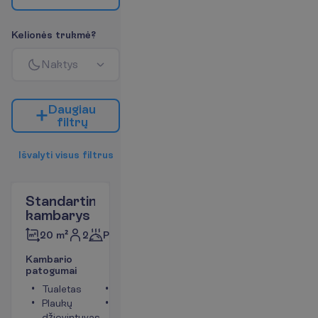
K
e
l
i
o
n
ė
s
t
r
u
k
m
ė
?
N
a
k
t
y
s
D
a
u
g
i
a
u
f
i
l
t
r
ų
I
š
v
a
l
y
t
i
v
i
s
u
s
f
i
l
t
r
u
s
Standartinis
kambarys
2
Pusryčiai
20 m²
K
a
m
b
a
r
i
o
p
a
t
o
g
u
m
a
i
Tualetas
Dušas
Plaukų
Balkonas
džiovintuvas
arba