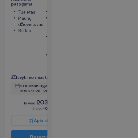
p
a
t
o
g
u
m
a
i
Tualetas
Dušas
Plaukų
Balkonas
džiovintuvas
arba
Seifas
terasa
Mini
šaldytuvas
(mokama)
Bevielis
internetas
P
l
a
č
i
a
u
I
š
v
y
k
i
m
o
m
i
e
s
t
a
s
:
V
i
l
n
i
u
s
10 n. viešbutyje
(11 n. iš viso)
2026-11-26
 - 
2026-12-07
2039.00
I
š
v
i
s
o
:
€/asm.
I
š
v
i
s
o
4078.00
€/grupei
A
p
i
e
s
k
r
y
d
į
R
e
z
e
r
v
u
o
t
i