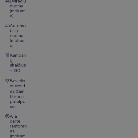
Dviračių
nuoma
(mokam
a)
Automo
bilių
nuoma
(mokam
a)
Kambari
ų
skaičius
– 130
Bevielis
internet
as (tam
tikrose
patalpo
se)
A'la
carte
restoran
as
(mokam