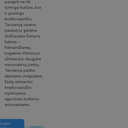
pasigirti ne tik
turtinga kultūra, bet
ir ypatingu
kraštovaizdžiu.
Tanzaniją visame
pasaulyje garsina
didžiausias žemyno
kalnas –
Kilimandžaras,
begalinis Viktorijos
ežeras bei daugybė
nacionalinių parkų.
Tanzanija patiks
alpinizmo mėgėjams,
žadą atimančio
kraštovaizdžio
mylėtojams,
egzotinės kultūros
entuziastams.
R
o
d
y
t
i