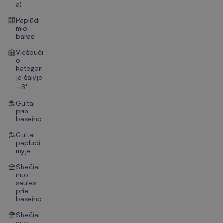
a)
Paplūdi
mio
baras
Viešbuči
o
kategori
ja šalyje
– 3*
Gultai
prie
baseino
Gultai
paplūdi
myje
Skėčiai
nuo
saulės
prie
baseino
Skėčiai
nuo