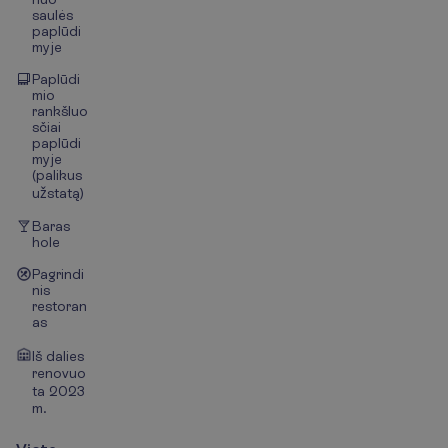
saulės
paplūdi
myje
Paplūdi
mio
rankšluo
sčiai
paplūdi
myje
(palikus
užstatą)
Baras
hole
Pagrindi
nis
restoran
as
Iš dalies
renovuo
ta 2023
m.