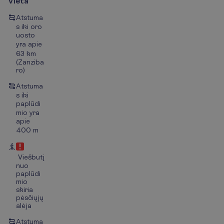
Vieta
Atstuma
s iki oro
uosto
yra apie
63 km
(Zanziba
ro)
Atstuma
s iki
paplūdi
mio yra
apie
400 m
Viešbutį
nuo
paplūdi
mio
skiria
pėsčiųjų
alėja
Atstuma