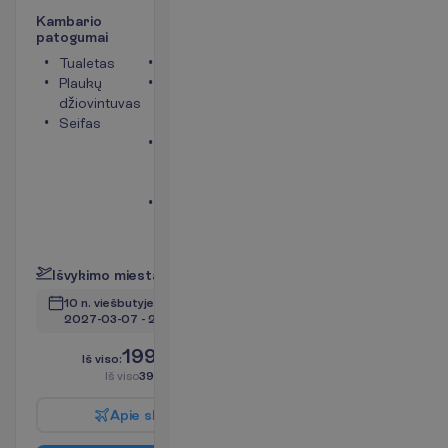
K
a
m
b
a
r
i
o
p
a
t
o
g
u
m
a
i
Tualetas
Dušas
Plaukų
Balkonas
džiovintuvas
arba
Seifas
terasa
Mini
šaldytuvas
(mokama)
Bevielis
internetas
P
l
a
č
i
a
u
I
š
v
y
k
i
m
o
m
i
e
s
t
a
s
:
V
i
l
n
i
u
s
10 n. viešbutyje
(11 n. iš viso)
2027-03-07
 - 
2027-03-18
1995.00
I
š
v
i
s
o
:
€/asm.
I
š
v
i
s
o
3990.00
€/grupei
A
p
i
e
s
k
r
y
d
į