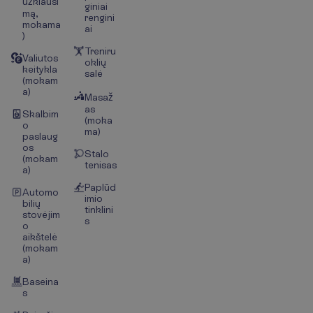
užklausi
giniai
mą,
rengini
mokama
ai
)
Treniru
Valiutos
oklių
keitykla
salė
(mokam
a)
Masaž
as
Skalbim
(moka
o
ma)
paslaug
os
Stalo
(mokam
tenisas
a)
Paplūd
Automo
imio
bilių
tinklini
stovėjim
s
o
aikštelė
(mokam
a)
Baseina
s