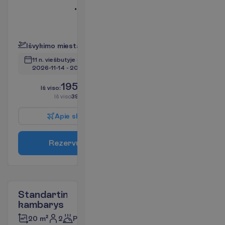
Bevielis
internetas
P
l
a
č
i
a
u
I
š
v
y
k
i
m
o
m
i
e
s
t
a
s
:
V
i
l
n
i
u
s
11 n. viešbutyje
(12 n. iš viso)
2026-11-14
 - 
2026-11-26
1959.00
I
š
v
i
s
o
:
€/asm.
I
š
v
i
s
o
3918.00
€/grupei
A
p
i
e
s
k
r
y
d
į
R
e
z
e
r
v
u
o
t
i
Standartinis
kambarys
2
Pusryčiai
20 m²