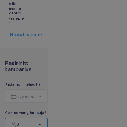
s iki
miesto
centro
yra apie
1
R
o
d
y
t
i
v
i
s
u
s
P
a
s
i
r
i
n
k
t
i
k
a
m
b
a
r
i
u
s
K
a
d
a
n
o
r
i
k
e
l
i
a
u
t
i
?
i
š
v
y
k
i
m
a
s
-
g
r
į
ž
i
m
a
s
K
i
e
k
a
s
m
e
n
ų
k
e
l
i
a
u
j
a
?
2