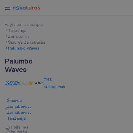
P
a
g
r
i
n
d
i
n
i
s
p
u
s
l
a
p
i
s
Tanzanija
Zanzibaras
Šiaurės Zanzibaras
Palumbo Waves
Palumbo
Waves
(
768
4.3/5
atsiliepimai
)
Šiaurės
Zanzibaras,
Zanzibaras,
Tanzanija
Poilsinės
kelionės