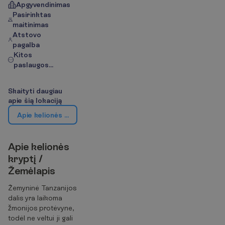
Apgyvendinimas
Pasirinktas
maitinimas
Atstovo
pagalba
Kitos
paslaugos...
S
k
a
i
t
y
t
i
d
a
u
g
i
a
u
a
p
i
e
š
i
ą
l
o
k
a
c
i
j
ą
A
p
i
e
k
e
l
i
o
n
ė
s
k
r
y
p
t
į
/
Ž
e
m
ė
l
a
p
i
s
A
p
i
e
k
e
l
i
o
n
ė
s
k
r
y
p
t
į
/
Ž
e
m
ė
l
a
p
i
s
Žemyninė Tanzanijos
dalis yra laikoma
žmonijos protėvyne,
todėl ne veltui ji gali