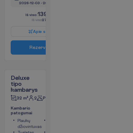
2026-12-03
 - 
2026-12-16
1395.00
I
š
v
i
s
o
:
€/asm.
I
š
v
i
s
o
2790.00
€/grupei
A
p
i
e
s
k
r
y
d
į
R
e
z
e
r
v
u
o
t
i
Deluxe
tipo
kambarys
2
Pusryčiai
32 m²
K
a
m
b
a
r
i
o
p
a
t
o
g
u
m
a
i
Plaukų
Telefonas
džiovintuvas
(mokama)
Tualetas
Seifas