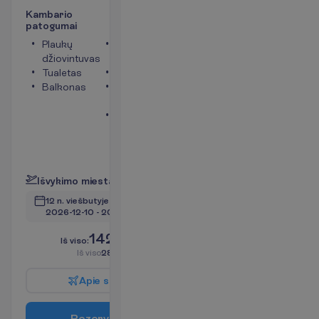
K
a
m
b
a
r
i
o
p
a
t
o
g
u
m
a
i
Plaukų
Telefonas
džiovintuvas
(mokama)
Tualetas
Seifas
Balkonas
Bevielis
internetas
Oro
kondicionierius
(vietinis)
P
l
a
č
i
a
u
I
š
v
y
k
i
m
o
m
i
e
s
t
a
s
:
V
i
l
n
i
u
s
12 n. viešbutyje
(14 n. iš viso)
2026-12-10
 - 
2026-12-23
1425.00
I
š
v
i
s
o
:
€/asm.
I
š
v
i
s
o
2850.00
€/grupei
A
p
i
e
s
k
r
y
d
į
R
e
z
e
r
v
u
o
t
i