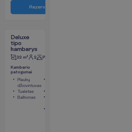
R
e
z
e
r
v
u
o
t
i
Deluxe
tipo
kambarys
2
Pusryčiai
32 m²
K
a
m
b
a
r
i
o
p
a
t
o
g
u
m
a
i
Plaukų
Telefonas
džiovintuvas
(mokama)
Tualetas
Seifas
Balkonas
Bevielis
internetas
Oro
kondicionierius
(vietinis)
P
l
a
č
i
a
u