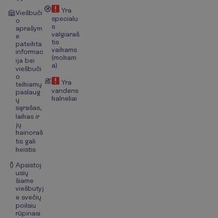
Yra
Viešbuči
specialu
o
s
aprašym
valgiaraš
e
tis
pateikta
vaikams
informac
(mokam
ija bei
a)
viešbuči
o
Yra
teikiamų
vandens
paslaug
kalneliai
ų
sąrašas,
laikas ir
jų
kainoraš
tis gali
keistis
Apsistoj
usių
šiame
viešbutyj
e svečių
poilsiu
rūpinasi