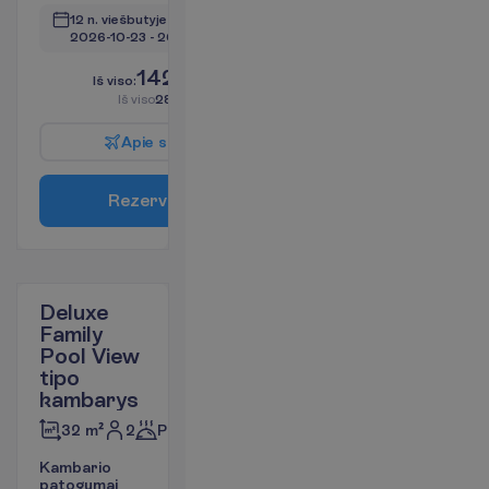
12 n. viešbutyje
(14 n. iš viso)
2026-10-23
 - 
2026-11-05
1425.00
I
š
v
i
s
o
:
€/asm.
I
š
v
i
s
o
2850.00
€/grupei
A
p
i
e
s
k
r
y
d
į
R
e
z
e
r
v
u
o
t
i
Deluxe
Family
Pool View
tipo
kambarys
2
Pusryčiai
32 m²
K
a
m
b
a
r
i
o
p
a
t
o
g
u
m
a
i