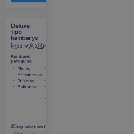
Deluxe
tipo
kambarys
2
Pusryčiai
32 m²
K
a
m
b
a
r
i
o
p
a
t
o
g
u
m
a
i
Plaukų
Telefonas
džiovintuvas
(mokama)
Tualetas
Seifas
Balkonas
Bevielis
internetas
Oro
kondicionierius
(vietinis)
P
l
a
č
i
a
u
I
š
v
y
k
i
m
o
m
i
e
s
t
a
s
:
V
i
l
n
i
u
s