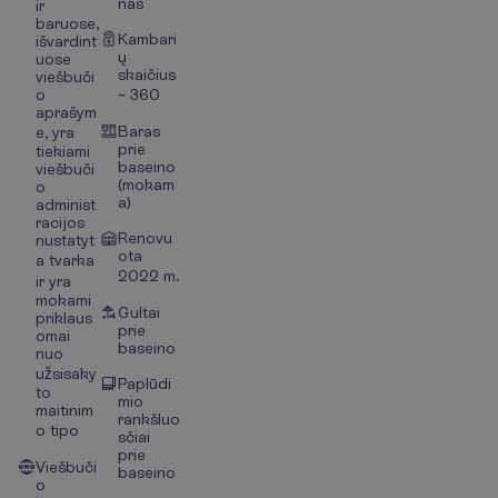
nas
ir
baruose,
Kambari
išvardint
ų
uose
skaičius
viešbuči
o
– 360
aprašym
Baras
e, yra
prie
tiekiami
baseino
viešbuči
(mokam
o
a)
administ
racijos
Renovu
nustatyt
ota
a tvarka
2022 m.
ir yra
mokami
Gultai
priklaus
prie
omai
baseino
nuo
užsisaky
Paplūdi
to
mio
maitinim
rankšluo
o tipo
sčiai
prie
Viešbuči
baseino
o