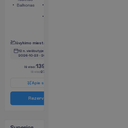
Balkonas
Bevielis
internetas
Oro
kondicionierius
(vietinis)
P
l
a
č
i
a
u
I
š
v
y
k
i
m
o
m
i
e
s
t
a
s
:
V
i
l
n
i
u
s
12 n. viešbutyje
(14 n. iš viso)
2026-10-23
 - 
2026-11-05
1399.00
I
š
v
i
s
o
:
€/asm.
I
š
v
i
s
o
2798.00
€/grupei
A
p
i
e
s
k
r
y
d
į
R
e
z
e
r
v
u
o
t
i
Superior