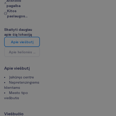
Atstovo
pagalba
Kitos
paslaugos...
S
k
a
i
t
y
t
i
d
a
u
g
i
a
u
a
p
i
e
š
i
ą
l
o
k
a
c
i
j
ą
A
p
i
e
v
i
e
š
b
u
t
į
A
p
i
e
k
e
l
i
o
n
ė
s
k
r
y
p
t
į
/
Ž
e
m
ė
l
a
p
i
s
A
p
i
e
v
i
e
š
b
u
t
į
Įsikūręs centre
Nepretenzingiems
klientams
Miesto tipo
viešbutis
V
i
e
š
b
u
č
i
o