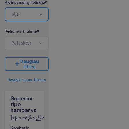
K
i
e
k
a
s
m
e
n
ų
k
e
l
i
a
u
j
a
?
2
K
e
l
i
o
n
ė
s
t
r
u
k
m
ė
?
N
a
k
t
y
s
D
a
u
g
i
a
u
f
i
l
t
r
ų
I
š
v
a
l
y
t
i
v
i
s
u
s
f
i
l
t
r
u
s
Superior
tipo
kambarys
2
Pusryčiai
32 m²
K
a
m
b
a
r
i
o