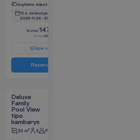
I
š
v
y
k
i
m
o
m
i
e
s
t
a
s
:
V
i
l
n
i
u
s
12 n. viešbutyje
(14 n. iš viso)
2026-11-26
 - 
2026-12-09
1475.00
I
š
v
i
s
o
:
€/asm.
I
š
v
i
s
o
2950.00
€/grupei
A
p
i
e
s
k
r
y
d
į
R
e
z
e
r
v
u
o
t
i
Deluxe
Family
Pool View
tipo
kambarys
2
Pusryčiai
32 m²