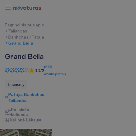
P
a
g
r
i
n
d
i
n
i
s
p
u
s
l
a
p
i
s
Tailandas
Bankokas
Pataja
Grand Bella
Grand Bella
(
655
3.5/5
atsiliepimai
)
Economy
Pataja, Bankokas,
Tailandas
Poilsinės
kelionės
K
e
l
i
o
n
ė
L
ė
k
t
u
v
u