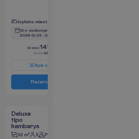
(vietinis)
P
l
a
č
i
a
u
I
š
v
y
k
i
m
o
m
i
e
s
t
a
s
:
V
i
l
n
i
u
s
12 n. viešbutyje
(14 n. iš viso)
2026-12-03
 - 
2026-12-16
1415.00
I
š
v
i
s
o
:
€/asm.
I
š
v
i
s
o
2830.00
€/grupei
A
p
i
e
s
k
r
y
d
į
R
e
z
e
r
v
u
o
t
i
Deluxe
tipo
kambarys
2
Pusryčiai
32 m²