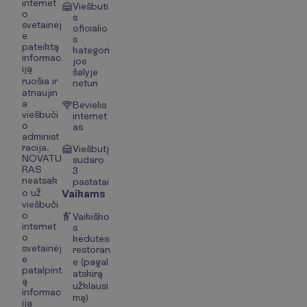
internet
Viešbuti
o
s
svetainėj
oficialio
e
s
pateiktą
kategori
informac
jos
iją
šalyje
ruošia ir
neturi
atnaujin
a
Bevielis
viešbuči
internet
o
as
administ
racija.
Viešbutį
NOVATU
sudaro
RAS
3
neatsak
pastatai
o už
Vaikams
viešbuči
o
Vaikiško
internet
s
o
kėdutės
svetainėj
restoran
e
e (pagal
patalpint
atskirą
ą
užklausi
informac
mą)
iją