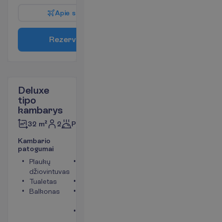
A
p
i
e
s
k
r
y
d
į
R
e
z
e
r
v
u
o
t
i
Deluxe
tipo
kambarys
2
Pusryčiai
32 m²
K
a
m
b
a
r
i
o
p
a
t
o
g
u
m
a
i
Plaukų
Telefonas
džiovintuvas
(mokama)
Tualetas
Seifas
Balkonas
Bevielis
internetas
Oro
kondicionierius