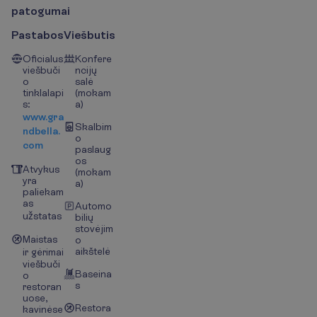
p
a
t
o
g
u
m
a
i
Pastabos
Viešbutis
Oficialus
Konfere
viešbuči
ncijų
o
salė
tinklalapi
(mokam
s:
a)
www.gra
Skalbim
ndbella.
o
com
paslaug
os
Atvykus
(mokam
yra
a)
paliekam
as
Automo
užstatas
bilių
stovėjim
Maistas
o
aikštelė
ir gėrimai
viešbuči
Baseina
o
s
restoran
uose,
Restora
kavinėse