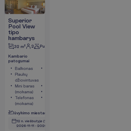
Superior
Pool View
tipo
kambarys
2
Pusryčiai
32 m²
K
a
m
b
a
r
i
o
p
a
t
o
g
u
m
a
i
Balkonas
Kambario
Plaukų
plotas apie
džiovintuvas
32 m²
Mini baras
Seifas
(mokama)
Televizorius
Telefonas
Tualetas
(mokama)
P
l
a
č
i
a
u
I
š
v
y
k
i
m
o
m
i
e
s
t
a
s
:
V
i
l
n
i
u
s
12 n. viešbutyje
(14 n. iš viso)
2026-11-11
 - 
2026-11-24