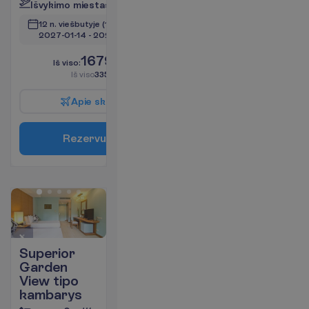
I
š
v
y
k
i
m
o
m
i
e
s
t
a
s
:
V
i
l
n
i
u
s
12 n. viešbutyje
(14 n. iš viso)
2027-01-14
 - 
2027-01-27
1679.00
I
š
v
i
s
o
:
€/asm.
I
š
v
i
s
o
3358.00
€/grupei
A
p
i
e
s
k
r
y
d
į
R
e
z
e
r
v
u
o
t
i
Superior
Garden
View tipo
kambarys