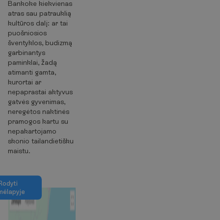
Bankoke kiekvienas
atras sau patrauklią
kultūros dalį: ar tai
puošniosios
šventyklos, budizmą
garbinantys
paminklai, žadą
atimanti gamta,
kurortai ar
nepaprastai aktyvus
gatvės gyvenimas,
neregėtos naktinės
pramogos kartu su
nepakartojamo
skonio tailandietišku
maistu.
R
o
d
y
t
i
m
ė
l
a
p
y
j
e