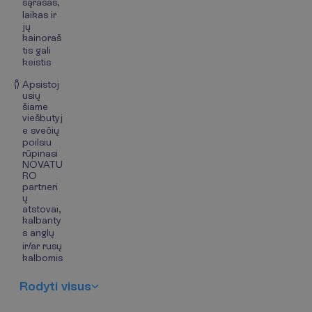
sąrašas,
laikas ir
jų
kainoraš
tis gali
keistis
Apsistoj
usių
šiame
viešbutyj
e svečių
poilsiu
rūpinasi
NOVATU
RO
partneri
ų
atstovai,
kalbanty
s anglų
ir/ar rusų
kalbomis
R
o
d
y
t
i
v
i
s
u
s