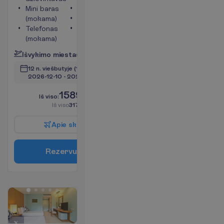
Mini baras
Seifas
(mokama)
Televizorius
Telefonas
Tualetas
(mokama)
P
l
a
č
i
a
u
I
š
v
y
k
i
m
o
m
i
e
s
t
a
s
:
V
i
l
n
i
u
s
12 n. viešbutyje
(14 n. iš viso)
2026-12-10
 - 
2026-12-23
1589.00
I
š
v
i
s
o
:
€/asm.
I
š
v
i
s
o
3178.00
€/grupei
A
p
i
e
s
k
r
y
d
į
R
e
z
e
r
v
u
o
t
i