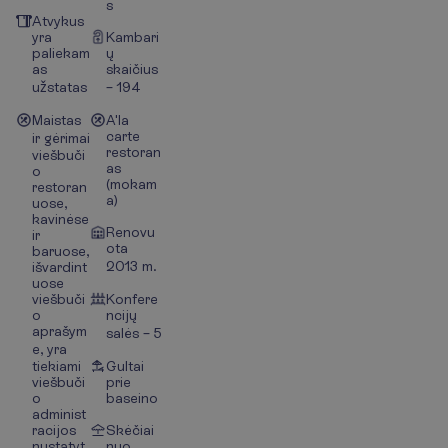
s
Atvykus
yra
Kambari
paliekam
ų
as
skaičius
užstatas
– 194
Maistas
A'la
carte
ir gėrimai
restoran
viešbuči
as
o
(mokam
restoran
a)
uose,
kavinėse
Renovu
ir
ota
baruose,
2013 m.
išvardint
uose
viešbuči
Konfere
o
ncijų
aprašym
salės – 5
e, yra
tiekiami
Gultai
viešbuči
prie
o
baseino
administ
racijos
Skėčiai
nustatyt
nuo