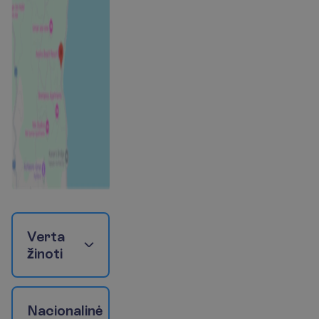
V
e
r
t
a
ž
i
n
o
t
i
N
a
c
i
o
n
a
l
i
n
ė