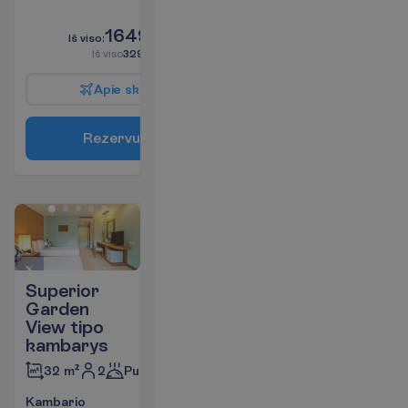
L
i
k
o
t
i
k
4
!
1649.00
I
š
v
i
s
o
:
€/asm.
I
š
v
i
s
o
3298.00
€/grupei
A
p
i
e
s
k
r
y
d
į
R
e
z
e
r
v
u
o
t
i
Superior
Garden
View tipo
kambarys
2
Pusryčiai
32 m²
K
a
m
b
a
r
i
o