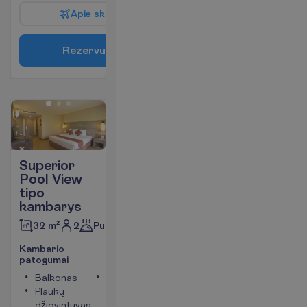
A
p
i
e
s
k
r
y
d
į
R
e
z
e
r
v
u
o
t
i
Superior
Pool View
tipo
kambarys
2
Pusryčiai
32 m²
K
a
m
b
a
r
i
o
p
a
t
o
g
u
m
a
i
Balkonas
Kambario
Plaukų
plotas apie
džiovintuvas
32 m²