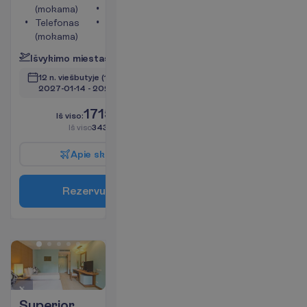
(mokama)
Televizorius
Telefonas
Tualetas
(mokama)
P
l
a
č
i
a
u
I
š
v
y
k
i
m
o
m
i
e
s
t
a
s
:
V
i
l
n
i
u
s
12 n. viešbutyje
(14 n. iš viso)
2027-01-14
 - 
2027-01-27
1715.00
I
š
v
i
s
o
:
€/asm.
I
š
v
i
s
o
3430.00
€/grupei
A
p
i
e
s
k
r
y
d
į
R
e
z
e
r
v
u
o
t
i
Superior