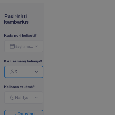
P
a
s
i
r
i
n
k
t
i
k
a
m
b
a
r
i
u
s
K
a
d
a
n
o
r
i
k
e
l
i
a
u
t
i
?
i
š
v
y
k
i
m
a
s
-
g
r
į
ž
i
m
a
s
K
i
e
k
a
s
m
e
n
ų
k
e
l
i
a
u
j
a
?
2
K
e
l
i
o
n
ė
s
t
r
u
k
m
ė
?
N
a
k
t
y
s
D
a
u
g
i
a
u