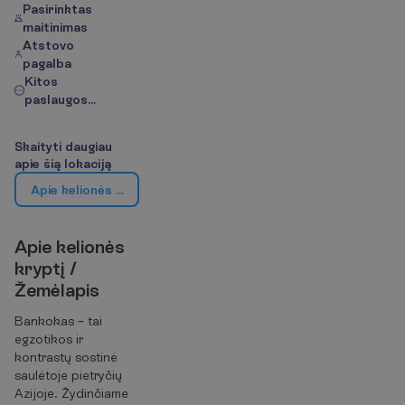
Pasirinktas
maitinimas
Atstovo
pagalba
Kitos
paslaugos...
S
k
a
i
t
y
t
i
d
a
u
g
i
a
u
a
p
i
e
š
i
ą
l
o
k
a
c
i
j
ą
A
p
i
e
k
e
l
i
o
n
ė
s
k
r
y
p
t
į
/
Ž
e
m
ė
l
a
p
i
s
A
p
i
e
k
e
l
i
o
n
ė
s
k
r
y
p
t
į
/
Ž
e
m
ė
l
a
p
i
s
Bankokas – tai
egzotikos ir
kontrastų sostinė
saulėtoje pietryčių
Azijoje. Žydinčiame