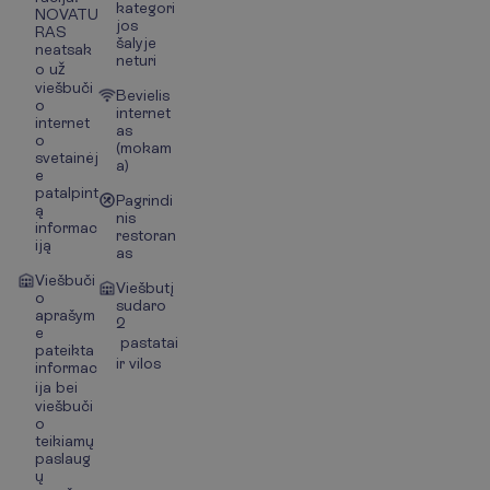
kategori
NOVATU
jos
RAS
šalyje
neatsak
neturi
o už
viešbuči
Bevielis
o
internet
internet
as
o
(mokam
svetainėj
a)
e
patalpint
Pagrindi
ą
nis
informac
restoran
iją
as
Viešbuči
Viešbutį
o
sudaro
aprašym
2
e
pastatai
pateikta
ir vilos
informac
ija bei
viešbuči
o
teikiamų
paslaug
ų