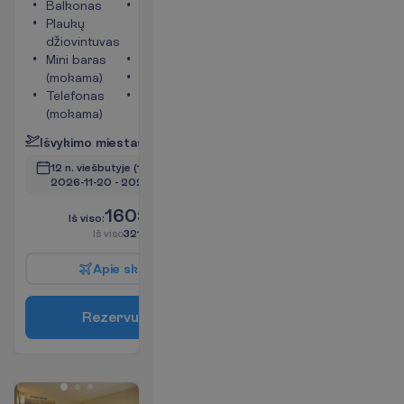
Balkonas
Kambario
Plaukų
plotas apie
džiovintuvas
32 m²
Mini baras
Seifas
(mokama)
Televizorius
Telefonas
Tualetas
(mokama)
P
l
a
č
i
a
u
I
š
v
y
k
i
m
o
m
i
e
s
t
a
s
:
V
i
l
n
i
u
s
12 n. viešbutyje
(14 n. iš viso)
2026-11-20
 - 
2026-12-03
1605.00
I
š
v
i
s
o
:
€/asm.
I
š
v
i
s
o
3210.00
€/grupei
A
p
i
e
s
k
r
y
d
į
R
e
z
e
r
v
u
o
t
i