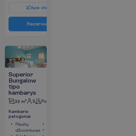
A
p
i
e
s
k
r
y
d
į
R
e
z
e
r
v
u
o
t
i
Superior
Bungalow
tipo
kambarys
2
Pusryčiai
32 m²
K
a
m
b
a
r
i
o
p
a
t
o
g
u
m
a
i
Plaukų
Televizorius
džiovintuvas
Tualetas