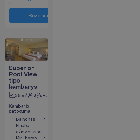
R
e
z
e
r
v
u
o
t
i
Superior
Pool View
tipo
kambarys
2
Pusryčiai
32 m²
K
a
m
b
a
r
i
o
p
a
t
o
g
u
m
a
i
Balkonas
Kambario
Plaukų
plotas apie
džiovintuvas
32 m²
Mini baras
Seifas