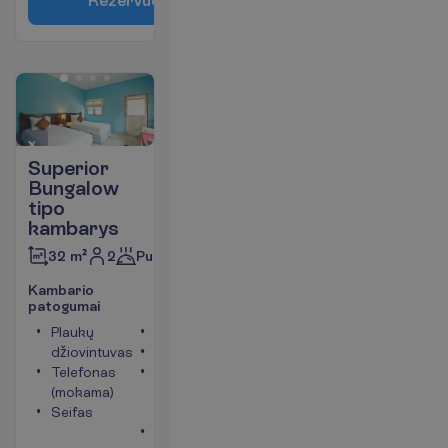
R
e
z
e
r
v
u
o
t
i
Superior
Bungalow
tipo
kambarys
2
Pusryčiai
32 m²
K
a
m
b
a
r
i
o
p
a
t
o
g
u
m
a
i
Plaukų
Televizorius
džiovintuvas
Tualetas
Telefonas
Bevielis
(mokama)
internetas
Seifas
(mokama)
Oro