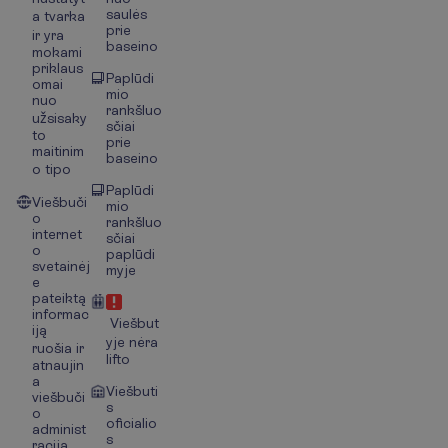
saulės
a tvarka
prie
ir yra
baseino
mokami
priklaus
Paplūdi
omai
mio
nuo
rankšluo
užsisaky
sčiai
to
prie
maitinim
baseino
o tipo
Paplūdi
Viešbuči
mio
o
rankšluo
internet
sčiai
o
paplūdi
svetainėj
myje
e
pateiktą
informac
Viešbut
iją
yje nėra
ruošia ir
lifto
atnaujin
a
Viešbuti
viešbuči
s
o
oficialio
administ
s
racija.