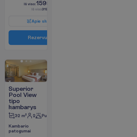
1595.00
I
š
v
i
s
o
:
€/asm.
I
š
v
i
s
o
3190.00
€/grupei
A
p
i
e
s
k
r
y
d
į
R
e
z
e
r
v
u
o
t
i
Superior
Pool View
tipo
kambarys
2
Pusryčiai
32 m²
K
a
m
b
a
r
i
o
p
a
t
o
g
u
m
a
i