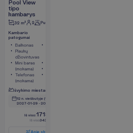
Pool View
tipo
kambarys
2
Pusryčiai
32 m²
K
a
m
b
a
r
i
o
p
a
t
o
g
u
m
a
i
Balkonas
Kambario
Plaukų
plotas apie
džiovintuvas
32 m²
Mini baras
Seifas
(mokama)
Televizorius
Telefonas
Tualetas
(mokama)
P
l
a
č
i
a
u
I
š
v
y
k
i
m
o
m
i
e
s
t
a
s
:
V
i
l
n
i
u
s
12 n. viešbutyje
(14 n. iš viso)
2027-01-29
 - 
2027-02-11
1715.00
I
š
v
i
s
o
:
€/asm.
I
š
v
i
s
o
3430.00
€/grupei
A
p
i
e
s
k
r
y
d
į