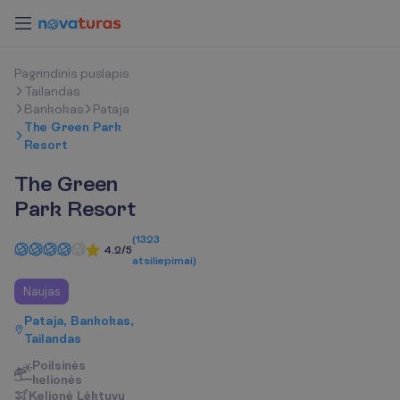
P
a
g
r
i
n
d
i
n
i
s
p
u
s
l
a
p
i
s
Tailandas
Bankokas
Pataja
The Green Park
Resort
The Green
Park Resort
(
1323
4.2/5
atsiliepimai
)
Naujas
Pataja, Bankokas,
Tailandas
Poilsinės
kelionės
K
e
l
i
o
n
ė
L
ė
k
t
u
v
u