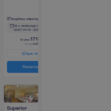
kondicionierius
(vietinis)
P
l
a
č
i
a
u
I
š
v
y
k
i
m
o
m
i
e
s
t
a
s
:
V
i
l
n
i
u
s
12 n. viešbutyje
(14 n. iš viso)
2027-01-14
 - 
2027-01-27
1715.00
I
š
v
i
s
o
:
€/asm.
I
š
v
i
s
o
3430.00
€/grupei
A
p
i
e
s
k
r
y
d
į
R
e
z
e
r
v
u
o
t
i
Superior