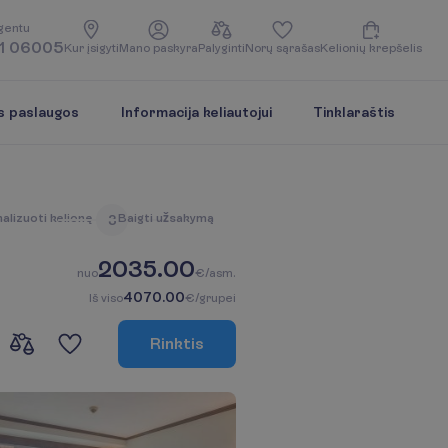
g
e
n
t
u
1 06005
K
u
r
į
s
i
g
y
t
i
M
a
n
o
p
a
s
k
y
r
a
P
a
l
y
g
i
n
t
i
N
o
r
ų
s
ą
r
a
š
a
s
K
e
l
i
o
n
i
ų
k
r
e
p
š
e
l
i
s
s paslaugos
Informacija keliautojui
Tinklaraštis
n
a
l
i
z
u
o
t
i
k
e
l
i
o
n
ę
B
a
i
g
t
i
u
ž
s
a
k
y
m
ą
3
2035.00
n
u
o
€/asm.
4070.00
I
š
v
i
s
o
€/grupei
R
i
n
k
t
i
s