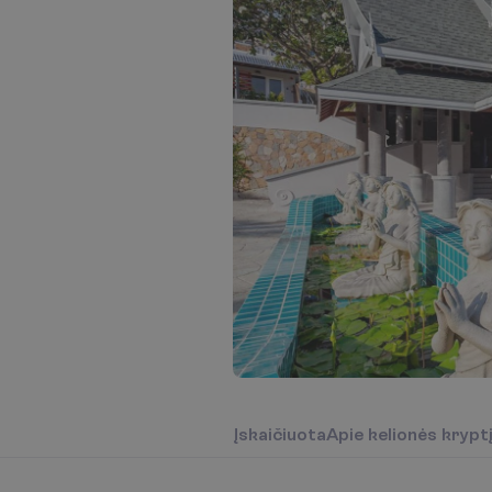
Į
s
k
a
i
č
i
u
o
t
a
A
p
i
e
k
e
l
i
o
n
ė
s
k
r
y
p
t