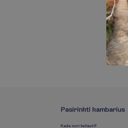
P
a
s
i
r
i
n
k
t
i
k
a
m
b
a
r
i
u
s
K
a
d
a
n
o
r
i
k
e
l
i
a
u
t
i
?