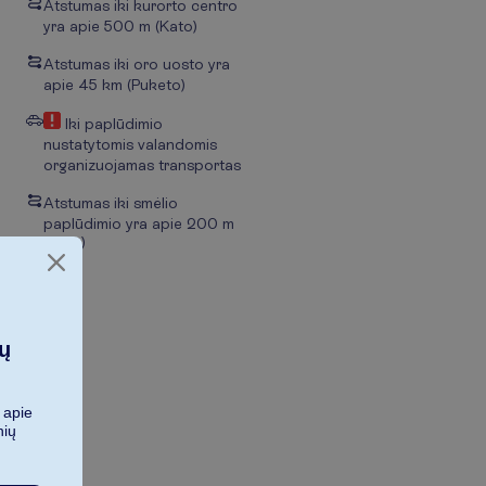
Atstumas iki kurorto centro
yra apie 500 m (Kato)
Atstumas iki oro uosto yra
apie 45 km (Puketo)
Iki paplūdimio
nustatytomis valandomis
organizuojamas transportas
Atstumas iki smėlio
paplūdimio yra apie 200 m
(Kato)
ių
 apie
nių