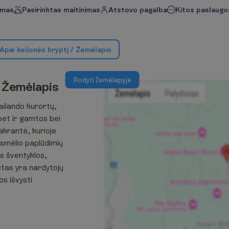
imas
Pasirinktas maitinimas
Atstovo pagalba
Kitos paslaugos
A
p
i
e
k
e
l
i
o
n
ė
s
k
r
y
p
t
į
/
Ž
e
m
ė
l
a
p
i
s
R
o
d
y
t
i
ž
e
m
ė
l
a
p
y
j
e
Ž
e
m
ė
l
a
p
i
s
ailando kurortų,
 bet ir gamtos bei
pakrantė, kurioje
o smėlio paplūdimių
nės šventyklos,
tas yra nardytojų
os išvysti