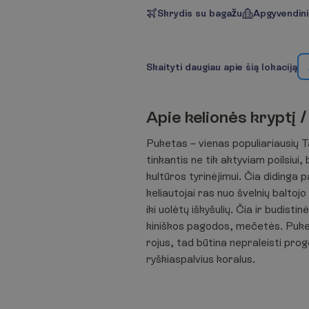
Skrydis su bagažu
Apgyvendin
S
k
a
i
t
y
t
i
d
a
u
g
i
a
u
a
p
i
e
š
i
ą
l
o
k
a
c
i
j
ą
A
p
i
e
k
e
l
i
o
n
ė
s
k
r
y
p
t
į
/
Puketas – vienas populiariausių T
tinkantis ne tik aktyviam poilsiui,
kultūros tyrinėjimui. Čia didinga 
keliautojai ras nuo švelnių baltoj
iki uolėtų iškyšulių. Čia ir budisti
kiniškos pagodos, mečetės. Puke
rojus, tad būtina nepraleisti prog
ryškiaspalvius koralus.