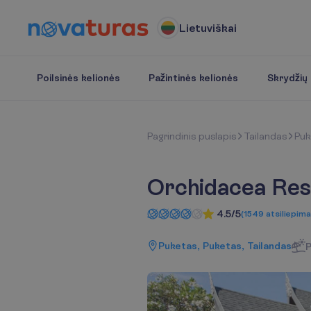
Lietuviškai
Poilsinės kelionės
Pažintinės kelionės
Skrydžių b
P
a
g
r
i
n
d
i
n
i
s
p
u
s
l
a
p
i
s
Tailandas
Puk
Orchidacea Res
4.5/5
(
1549
atsiliepima
Puketas, Puketas, Tailandas
P