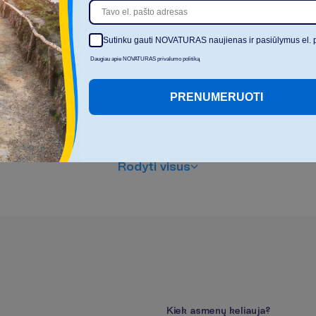
Viešbučio aprašyme pateikta
informacija bei viešbučio
teikiamų paslaugų sąrašas,
Sutinku gauti NOVATURAS naujienas ir pasiūlymus el. 
laikas ir jų kainoraštis gali
keistis
Daugiau apie NOVATURAS privalumo politiką
Apsistojusių šiame viešbutyje
svečių poilsiu rūpinasi
PRENUMERUOTI
NOVATURO partnerių
atstovai, kalbantys anglų ir/ar
rusų kalbomis
R
o
d
y
t
i
v
i
s
u
s
K
i
e
k
a
s
m
e
n
ų
k
e
l
i
a
u
j
a
?