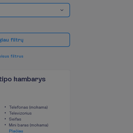
g
i
a
u
f
i
l
t
r
ų
v
i
s
u
s
f
i
l
t
r
u
s
tipo kambarys
Telefonas (mokama)
Televizorius
Seifas
Mini baras (mokama)
P
l
a
č
i
a
u