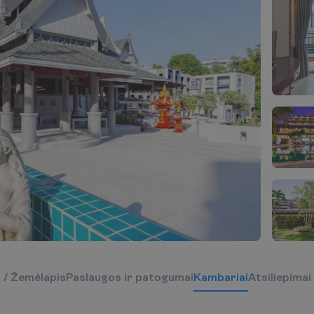
į
/
Ž
e
m
ė
l
a
p
i
s
P
a
s
l
a
u
g
o
s
i
r
p
a
t
o
g
u
m
a
i
K
a
m
b
a
r
i
a
i
Atsiliepimai