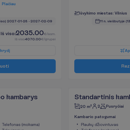
P
l
a
č
i
a
u
I
š
v
y
k
i
m
o
m
i
e
s
t
a
s
:
V
i
l
n
i
u
s
viso)
2027-01-28
 - 
2027-02-09
11 n. viešbutyje
(13
2035.00
I
š
v
i
s
o
:
€/asm.
I
š
v
i
s
o
4070.00
€/grupei
k
r
y
d
į
A
u
o
t
i
R
e
z
po kambarys
Standartinis kam
2
Pusryčiai
20 m²
K
a
m
b
a
r
i
o
p
a
t
o
g
u
m
a
i
Telefonas (mokama)
Plaukų džiovintuvas