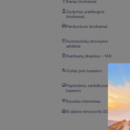
Baras (mokama)
Gydytojo paslaugos
(mokama)
Parduotuvė (mokama)
Automobilių stovėjimo
aikštelė
Kambarių skaičius – 149
Gultai prie baseino
Paplūdimio rankšluosčiai prie
baseino
Bevielis internetas
Iš dalies renovuota 2024 m.