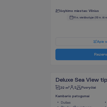
I
š
v
y
k
i
m
o
m
i
e
s
t
a
s
:
V
i
l
n
i
u
s
11 n. viešbutyje
(13 n. iš 
A
p
i
e
s
R
e
z
e
r
v
Deluxe Sea View ti
2
Pusryčiai
32 m²
K
a
m
b
a
r
i
o
p
a
t
o
g
u
m
a
i
Dušas