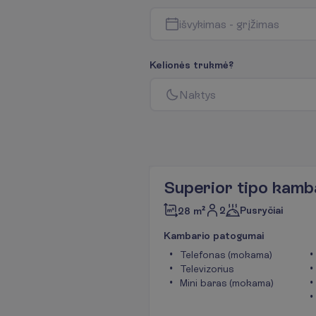
i
š
v
y
k
i
m
a
s
-
g
r
į
ž
i
m
a
s
K
e
l
i
o
n
ė
s
t
r
u
k
m
ė
?
N
a
k
t
y
s
Superior tipo kamb
2
Pusryčiai
28 m²
K
a
m
b
a
r
i
o
p
a
t
o
g
u
m
a
i
Telefonas (mokama)
Televizorius
Mini baras (mokama)