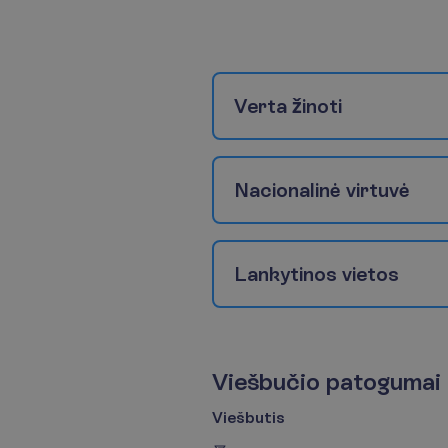
V
e
r
t
a
ž
i
n
o
t
i
N
a
c
i
o
n
a
l
i
n
ė
v
i
r
t
u
v
ė
L
a
n
k
y
t
i
n
o
s
v
i
e
t
o
s
V
i
e
š
b
u
č
i
o
p
a
t
o
g
u
m
a
i
Viešbutis