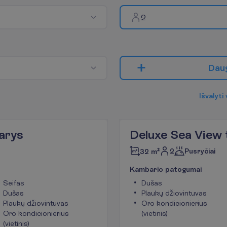
2
D
a
u
I
š
v
a
l
y
t
i
arys
Deluxe Sea View 
2
Pusryčiai
32 m²
K
a
m
b
a
r
i
o
p
a
t
o
g
u
m
a
i
Seifas
Dušas
Dušas
Plaukų džiovintuvas
Plaukų džiovintuvas
Oro kondicionierius
Oro kondicionierius
(vietinis)
(vietinis)