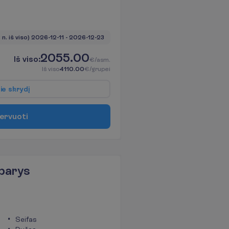
 n. iš viso)
2026-12-11
 - 
2026-12-23
2055.00
I
š
v
i
s
o
:
€/asm.
I
š
v
i
s
o
4110.00
€/grupei
p
i
e
s
k
r
y
d
į
e
r
v
u
o
t
i
barys
Seifas