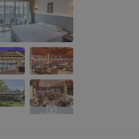
Ž
i
ū
r
ė
t
i
v
i
s
a
s
n
u
o
t
r
a
u
k
a
s
(
1
1
)