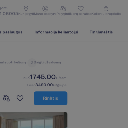
g
e
n
t
u
1 06005
K
u
r
į
s
i
g
y
t
i
M
a
n
o
p
a
s
k
y
r
a
P
a
l
y
g
i
n
t
i
N
o
r
ų
s
ą
r
a
š
a
s
K
e
l
i
o
n
i
ų
k
r
e
p
š
e
l
i
s
s paslaugos
Informacija keliautojui
Tinklaraštis
n
a
l
i
z
u
o
t
i
k
e
l
i
o
n
ę
B
a
i
g
t
i
u
ž
s
a
k
y
m
ą
3
1745.00
n
u
o
€/asm.
3490.00
I
š
v
i
s
o
€/grupei
R
i
n
k
t
i
s