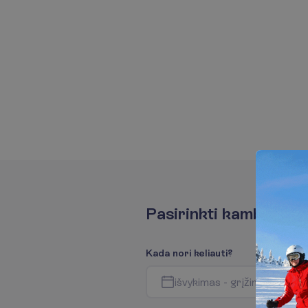
P
a
s
i
r
i
n
k
t
i
k
a
m
b
a
r
i
u
s
K
a
d
a
n
o
r
i
k
e
l
i
a
u
t
i
?
i
š
v
y
k
i
m
a
s
-
g
r
į
ž
i
m
a
s