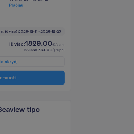
P
l
a
č
i
a
u
 n. iš viso)
2026-12-11
 - 
2026-12-23
1829.00
I
š
v
i
s
o
:
€/asm.
I
š
v
i
s
o
3658.00
€/grupei
p
i
e
s
k
r
y
d
į
e
r
v
u
o
t
i
Seaview tipo