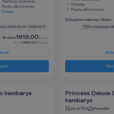
Telefonas (mokama)
Chalatai
Plaukų džiovintuvas
Plaukų džiovintuvas
P
l
a
č
i
a
u
I
š
v
y
k
i
m
o
m
i
e
s
t
a
s
:
V
i
l
n
i
u
s
 viso)
2026-12-04
 - 
2026-12-17
11 n. viešbutyje
(13
1819.00
I
š
v
i
s
o
:
€/asm.
I
š
v
i
s
o
3638.00
€/grupei
k
r
y
d
į
A
u
o
t
i
R
e
z
po kambarys
Princess Deluxe 
kambarys
2
Pusryčiai
40 m²