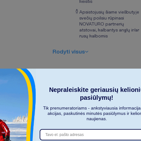
keistis
Apsistojusių šiame viešbutyje
svečių poilsiu rūpinasi
NOVATURO partnerių
atstovai, kalbantys anglų ir/ar
rusų kalbomis
R
o
d
y
t
i
v
i
s
u
s
Nepraleiskite geriausių kelion
pasiūlymų!
Tik prenumeratoriams - ankstyviausia informacija
akcijas, paskutinės minutės pasiūlymus ir kelio
K
i
e
k
a
s
m
e
n
ų
k
e
l
i
a
u
j
a
?
naujienas.
2