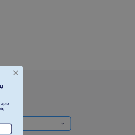
ių
 apie
nių