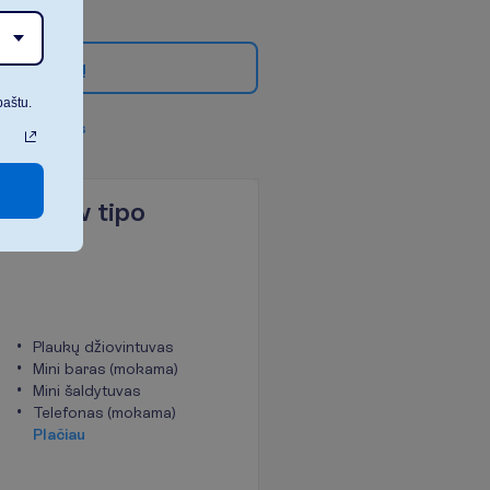
g
i
a
u
f
i
l
t
r
ų
paštu.
v
i
s
u
s
f
i
l
t
r
u
s
Seaview tipo
Plaukų džiovintuvas
Mini baras (mokama)
Mini šaldytuvas
Telefonas (mokama)
P
l
a
č
i
a
u