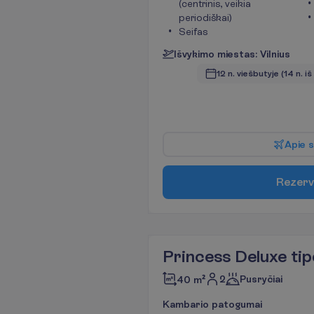
(centrinis, veikia
periodiškai)
Seifas
I
š
v
y
k
i
m
o
m
i
e
s
t
a
s
:
V
i
l
n
i
u
s
12 n. viešbutyje
(14 n. iš
A
p
i
e
s
R
e
z
e
r
v
Princess Deluxe ti
2
Pusryčiai
40 m²
K
a
m
b
a
r
i
o
p
a
t
o
g
u
m
a
i