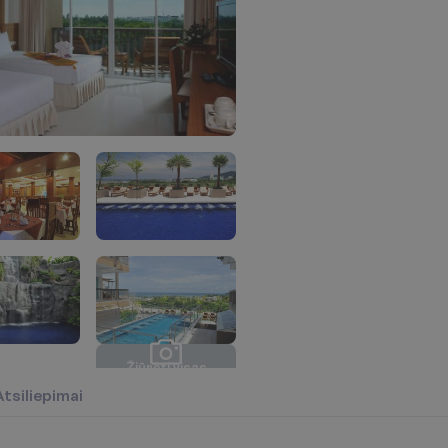
Ž
i
ū
r
ė
t
i
v
i
s
a
s
n
u
o
t
r
a
u
k
a
s
(
8
)
Atsiliepimai