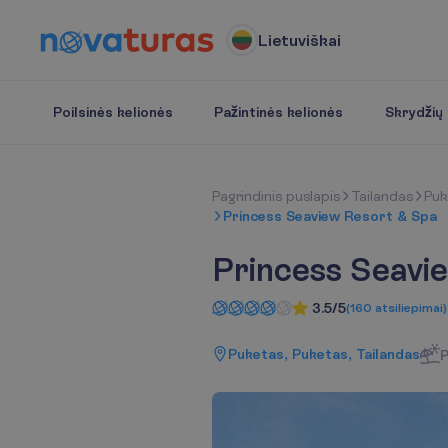
Lietuviškai
Poilsinės kelionės
Pažintinės kelionės
Skrydžių b
P
a
g
r
i
n
d
i
n
i
s
p
u
s
l
a
p
i
s
Tailandas
Puk
Princess Seaview Resort & Spa
Princess Seavi
3.5/5
(
160
atsiliepimai
)
Puketas, Puketas, Tailandas
P