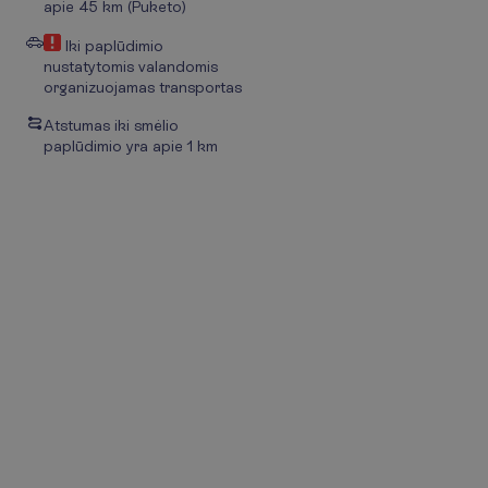
apie 45 km (Puketo)
Iki paplūdimio
nustatytomis valandomis
organizuojamas transportas
Atstumas iki smėlio
paplūdimio yra apie 1 km