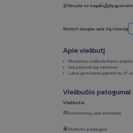
Skrydis su bagažu
Apgyvendin
S
k
a
i
t
y
t
i
d
a
u
g
i
a
u
a
p
i
e
š
i
ą
l
o
k
a
c
i
j
ą
A
p
i
e
v
i
e
š
b
u
t
į
Modernus viešbutis Karon paplūd
leis pasijusti lyg namuose.
Labai gera kaina lyginant su 4* v
V
i
e
š
b
u
č
i
o
p
a
t
o
g
u
m
a
i
Viešbutis
Konferencijų salė (mokama)
Skalbimo paslaugos