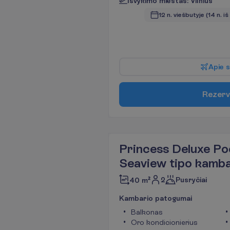
I
š
v
y
k
i
m
o
m
i
e
s
t
a
s
:
V
i
l
n
i
u
s
12 n. viešbutyje
(14 n. iš
A
p
i
e
s
R
e
z
e
r
v
Princess Deluxe Po
Seaview tipo kamb
2
Pusryčiai
40 m²
K
a
m
b
a
r
i
o
p
a
t
o
g
u
m
a
i
Balkonas
Oro kondicionierius