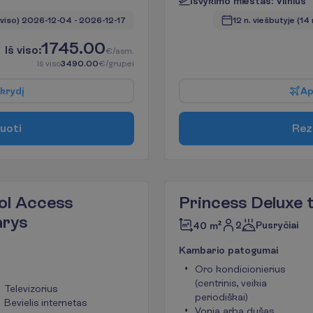
I
š
v
y
k
i
m
o
m
i
e
s
t
a
s
:
V
i
l
n
i
u
s
 viso)
2026-12-04
 - 
2026-12-17
12 n. viešbutyje
(14 
1745.00
I
š
v
i
s
o
:
€/asm.
I
š
v
i
s
o
3490.00
€/grupei
k
r
y
d
į
A
u
o
t
i
R
e
z
ol Access
Princess Deluxe 
arys
2
Pusryčiai
40 m²
K
a
m
b
a
r
i
o
p
a
t
o
g
u
m
a
i
Oro kondicionierius
(centrinis, veikia
Televizorius
periodiškai)
Bevielis internetas
Vonia arba dušas