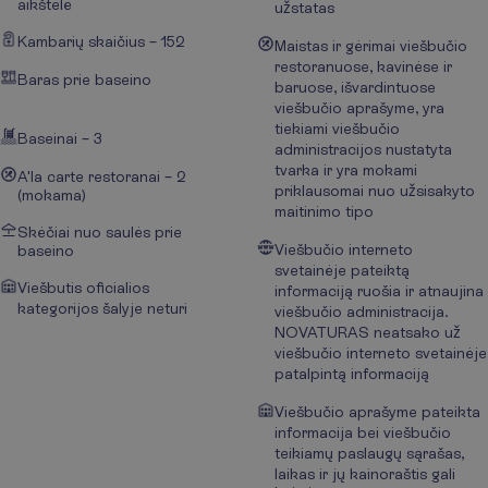
aikštelė
užstatas
Kambarių skaičius – 152
Maistas ir gėrimai viešbučio
restoranuose, kavinėse ir
Baras prie baseino
baruose, išvardintuose
viešbučio aprašyme, yra
tiekiami viešbučio
Baseinai – 3
administracijos nustatyta
tvarka ir yra mokami
A'la carte restoranai – 2
priklausomai nuo užsisakyto
(mokama)
maitinimo tipo
Skėčiai nuo saulės prie
Viešbučio interneto
baseino
svetainėje pateiktą
Viešbutis oficialios
informaciją ruošia ir atnaujina
kategorijos šalyje neturi
viešbučio administracija.
NOVATURAS neatsako už
viešbučio interneto svetainėje
patalpintą informaciją
Viešbučio aprašyme pateikta
informacija bei viešbučio
teikiamų paslaugų sąrašas,
laikas ir jų kainoraštis gali