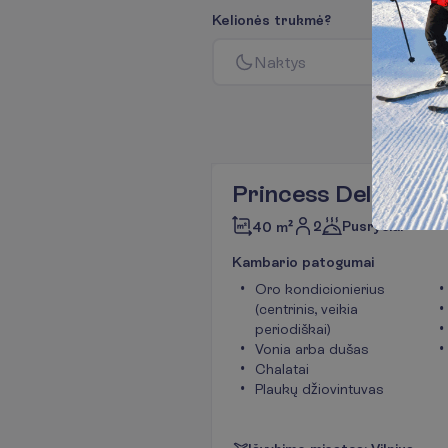
K
e
l
i
o
n
ė
s
t
r
u
k
m
ė
?
N
a
k
t
y
s
Princess Deluxe ti
2
Pusryčiai
40 m²
K
a
m
b
a
r
i
o
p
a
t
o
g
u
m
a
i
Oro kondicionierius
(centrinis, veikia
periodiškai)
Vonia arba dušas
Chalatai
Plaukų džiovintuvas