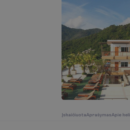
Į
s
k
a
i
č
i
u
o
t
a
A
p
r
a
š
y
m
a
s
A
p
i
e
k
e
l
i