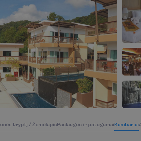
o
n
ė
s
k
r
y
p
t
į
/
Ž
e
m
ė
l
a
p
i
s
P
a
s
l
a
u
g
o
s
i
r
p
a
t
o
g
u
m
a
i
K
a
m
b
a
r
i
a
i