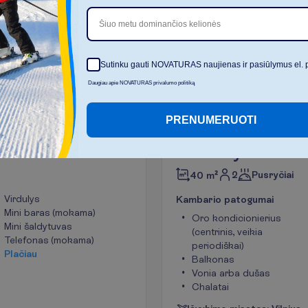
Šiuo metu dominančios kelionės
D
a
u
Sutinku gauti NOVATURAS naujienas ir pasiūlymus el. 
I
š
v
a
l
y
t
i
Daugiau apie NOVATURAS privalumo politiką
PRENUMERUOTI
po kambarys
Princess Deluxe 
kambarys
2
Pusryčiai
40 m²
Virdulys
K
a
m
b
a
r
i
o
p
a
t
o
g
u
m
a
i
Mini baras (mokama)
Oro kondicionierius
Mini šaldytuvas
(centrinis, veikia
Telefonas (mokama)
periodiškai)
P
l
a
č
i
a
u
Balkonas
Vonia arba dušas
Chalatai