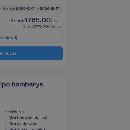
n. iš viso)
2026-12-04
 - 
2026-12-17
1785.00
I
š
v
i
s
o
:
€/asm.
I
š
v
i
s
o
3570.00
€/grupei
p
i
e
s
k
r
y
d
į
e
r
v
u
o
t
i
tipo kambarys
Virdulys
Mini baras (mokama)
Mini šaldytuvas
Telefonas (mokama)