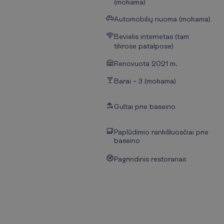
(mokama)
Automobilių nuoma (mokama)
Bevielis internetas (tam
tikrose patalpose)
Renovuota 2021 m.
Barai – 3 (mokama)
Gultai prie baseino
Paplūdimio rankšluosčiai prie
baseino
Pagrindinis restoranas