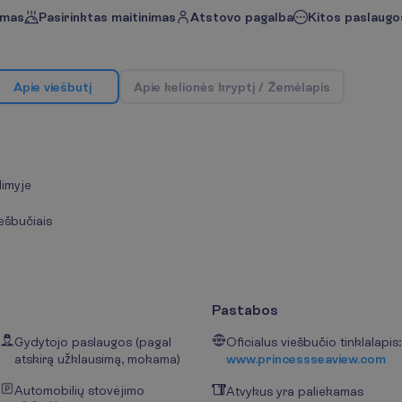
imas
Pasirinktas maitinimas
Atstovo pagalba
Kitos paslaugos
A
p
i
e
v
i
e
š
b
u
t
į
A
p
i
e
k
e
l
i
o
n
ė
s
k
r
y
p
t
į
/
Ž
e
m
ė
l
a
p
i
s
imyje
iešbučiais
Pastabos
Gydytojo paslaugos (pagal
Oficialus viešbučio tinklalapis:
atskirą užklausimą, mokama)
www.princessseaview.com
Automobilių stovėjimo
Atvykus yra paliekamas