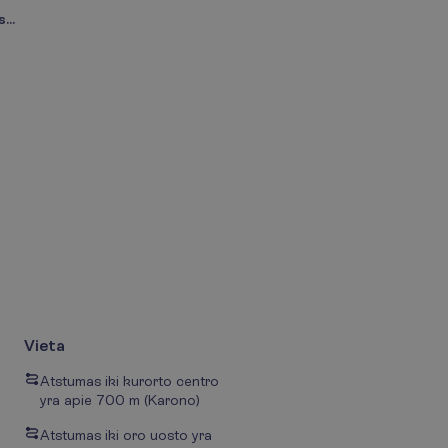
...
Vieta
Atstumas iki kurorto centro
yra apie 700 m (Karono)
Atstumas iki oro uosto yra