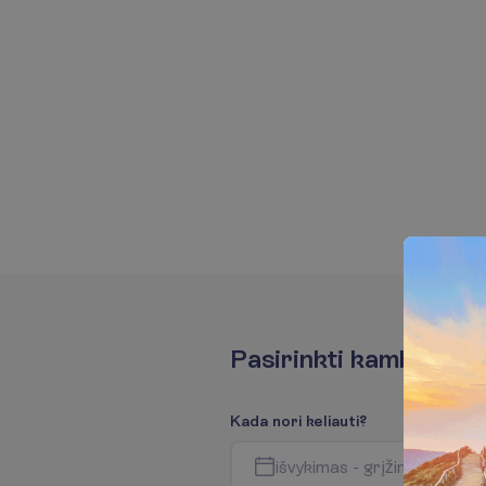
P
a
s
i
r
i
n
k
t
i
k
a
m
b
a
r
i
u
s
K
a
d
a
n
o
r
i
k
e
l
i
a
u
t
i
?
i
š
v
y
k
i
m
a
s
-
g
r
į
ž
i
m
a
s