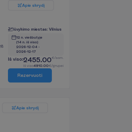
A
p
i
e
s
k
r
y
d
į
I
š
v
y
k
i
m
o
m
i
e
s
t
a
s
:
V
i
l
n
i
u
s
12 n. viešbutyje
(14 n. iš viso)
28
2026-12-04
 - 
2026-12-17
2455.00
€/asm.
I
š
v
i
s
o
:
I
š
v
i
s
o
4910.00
€/grupei
R
e
z
e
r
v
u
o
t
i
A
p
i
e
s
k
r
y
d
į