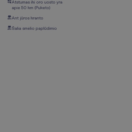
Atstumas iki oro uosto yra
apie 50 km (Puketo)
Ant jūros kranto
Šalia smėlio paplūdimio