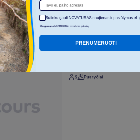
Sutinku gauti NOVATURAS naujienas ir pasiūlymus el. 
D
a
u
Daugiau apie NOVATURAS privalumo politiką
PRENUMERUOTI
I
š
v
a
l
y
t
i
Cozy tipo kambarys
2
Pusryčiai