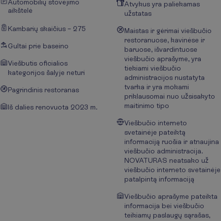
Automobilių stovėjimo
Atvykus yra paliekamas
aikštelė
užstatas
Kambarių skaičius – 275
Maistas ir gėrimai viešbučio
restoranuose, kavinėse ir
Gultai prie baseino
baruose, išvardintuose
viešbučio aprašyme, yra
Viešbutis oficialios
tiekiami viešbučio
kategorijos šalyje neturi
administracijos nustatyta
tvarka ir yra mokami
Pagrindinis restoranas
priklausomai nuo užsisakyto
maitinimo tipo
Iš dalies renovuota 2023 m.
Viešbučio interneto
svetainėje pateiktą
informaciją ruošia ir atnaujina
viešbučio administracija.
NOVATURAS neatsako už
viešbučio interneto svetainėje
patalpintą informaciją
Viešbučio aprašyme pateikta
informacija bei viešbučio
teikiamų paslaugų sąrašas,