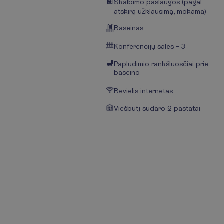
Skalbimo paslaugos (pagal
atskirą užklausimą, mokama)
Baseinas
Konferencijų salės – 3
Paplūdimio rankšluosčiai prie
baseino
Bevielis internetas
Viešbutį sudaro 2 pastatai