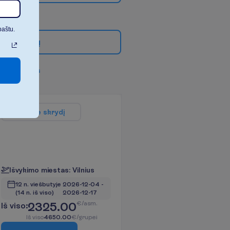
paštu.
g
i
a
u
f
i
l
t
r
ų
v
i
s
u
s
f
i
l
t
r
u
s
A
p
i
e
s
k
r
y
d
į
I
š
v
y
k
i
m
o
m
i
e
s
t
a
s
:
V
i
l
n
i
u
s
12 n. viešbutyje
2026-12-04
 - 
(14 n. iš viso)
2026-12-17
2325.00
€/asm.
I
š
v
i
s
o
:
I
š
v
i
s
o
4650.00
€/grupei