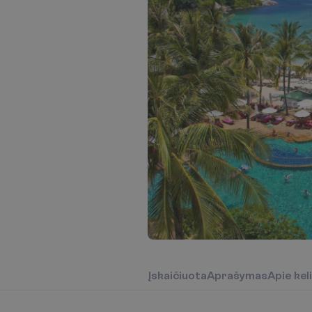
Į
s
k
a
i
č
i
u
o
t
a
A
p
r
a
š
y
m
a
s
A
p
i
e
k
e
l
i