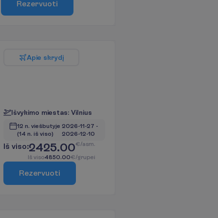
R
e
z
e
r
v
u
o
t
i
A
p
i
e
s
k
r
y
d
į
I
š
v
y
k
i
m
o
m
i
e
s
t
a
s
:
V
i
l
n
i
u
s
12 n. viešbutyje
2026-11-27
 - 
(14 n. iš viso)
2026-12-10
2425.00
€/asm.
I
š
v
i
s
o
:
I
š
v
i
s
o
4850.00
€/grupei
R
e
z
e
r
v
u
o
t
i