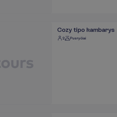
Cozy tipo kambarys
2
Pusryčiai