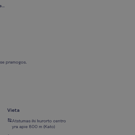
...
uose pramogos.
Vieta
Atstumas iki kurorto centro
yra apie 800 m (Kato)