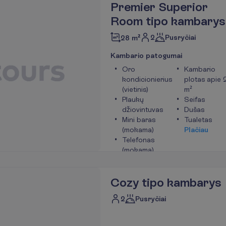
Premier Superior
Room tipo kambarys
2
Pusryčiai
28 m²
K
a
m
b
a
r
i
o
p
a
t
o
g
u
m
a
i
Oro
Kambario
kondicionierius
plotas apie 
(vietinis)
m²
Plaukų
Seifas
džiovintuvas
Dušas
Mini baras
Tualetas
(mokama)
P
l
a
č
i
a
u
Telefonas
(mokama)
Cozy tipo kambarys
2
Pusryčiai