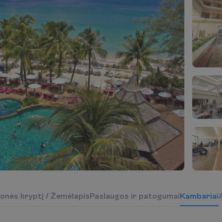
o
n
ė
s
k
r
y
p
t
į
/
Ž
e
m
ė
l
a
p
i
s
P
a
s
l
a
u
g
o
s
i
r
p
a
t
o
g
u
m
a
i
K
a
m
b
a
r
i
a
i