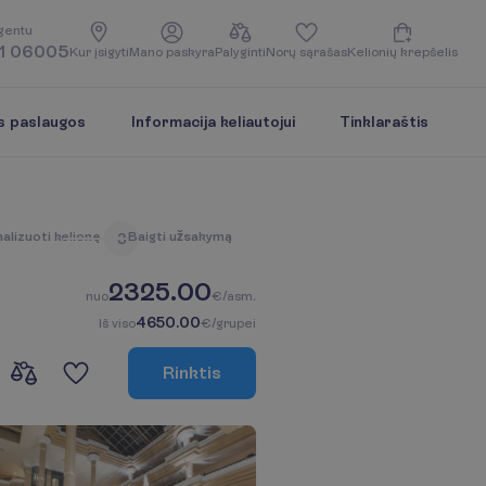
g
e
n
t
u
1 06005
K
u
r
į
s
i
g
y
t
i
M
a
n
o
p
a
s
k
y
r
a
P
a
l
y
g
i
n
t
i
N
o
r
ų
s
ą
r
a
š
a
s
K
e
l
i
o
n
i
ų
k
r
e
p
š
e
l
i
s
s paslaugos
Informacija keliautojui
Tinklaraštis
n
a
l
i
z
u
o
t
i
k
e
l
i
o
n
ę
B
a
i
g
t
i
u
ž
s
a
k
y
m
ą
3
2325.00
n
u
o
€/asm.
4650.00
I
š
v
i
s
o
€/grupei
R
i
n
k
t
i
s