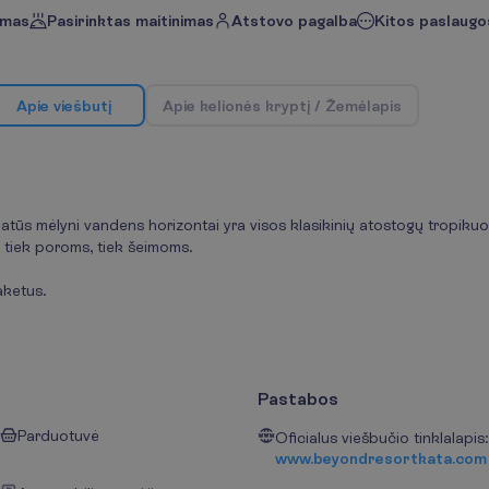
imas
Pasirinktas maitinimas
Atstovo pagalba
Kitos paslaugos
A
p
i
e
v
i
e
š
b
u
t
į
A
p
i
e
k
e
l
i
o
n
ė
s
k
r
y
p
t
į
/
Ž
e
m
ė
l
a
p
i
s
platūs mėlyni vandens horizontai yra visos klasikinių atostogų tropik
s tiek poroms, tiek šeimoms.
aketus.
Pastabos
Parduotuvė
Oficialus viešbučio tinklalapis:
www.beyondresortkata.com