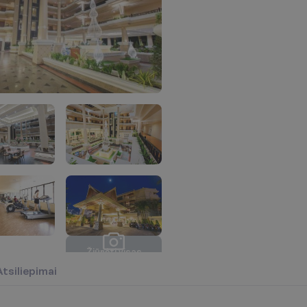
Ž
i
ū
r
ė
t
i
v
i
s
a
s
n
u
o
t
r
a
u
k
a
s
(
1
2
)
Atsiliepimai