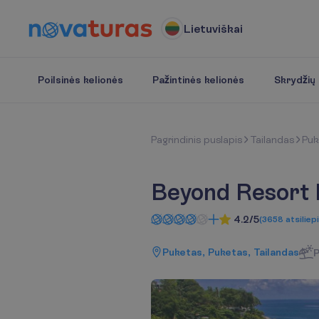
Lietuviškai
Poilsinės kelionės
Pažintinės kelionės
Skrydžių b
P
a
g
r
i
n
d
i
n
i
s
p
u
s
l
a
p
i
s
Tailandas
Puk
Beyond Resort 
4.2/5
(
3658
atsiliep
Puketas, Puketas, Tailandas
P