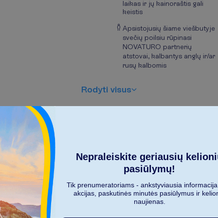
laikas ir jų kainoraštis gali
keistis
Apsistojusių šiame viešbutyje
svečių poilsiu rūpinasi
NOVATURO partnerių
atstovai, kalbantys anglų ir/ar
rusų kalbomis
R
o
d
y
t
i
v
i
s
u
s
Nepraleiskite geriausių kelion
pasiūlymų!
Tik prenumeratoriams - ankstyviausia informacija
K
i
e
k
a
s
m
e
n
ų
k
e
l
i
a
u
j
a
?
akcijas, paskutinės minutės pasiūlymus ir kelio
naujienas.
2