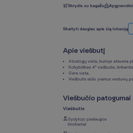
Skrydis su bagažu
Apgyvendin
S
k
a
i
t
y
t
i
d
a
u
g
i
a
u
a
p
i
e
š
i
ą
l
o
k
a
c
i
j
ą
A
p
i
e
v
i
e
š
b
u
t
į
Atostogų vieta, kurioje atsveria 
Kokybiškas 4* viešbutis, tinkanti
Gera vieta.
Viešbutis siūlo įvairius vestuvių p
V
i
e
š
b
u
č
i
o
p
a
t
o
g
u
m
a
i
Viešbutis
Gydytojo paslaugos
(mokama)