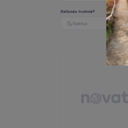
K
e
l
i
o
n
ė
s
t
r
u
k
m
ė
?
N
a
k
t
y
s