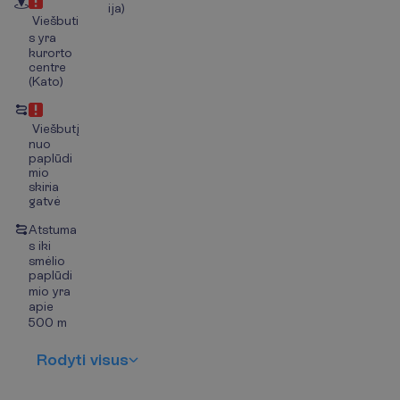
ija)
Viešbuti
s yra
kurorto
centre
(Kato)
Viešbutį
nuo
paplūdi
mio
skiria
gatvė
Atstuma
s iki
smėlio
paplūdi
mio yra
apie
500 m
R
o
d
y
t
i
v
i
s
u
s