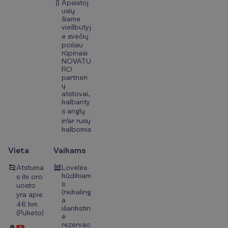
Apsistoj
usių
šiame
viešbutyj
e svečių
poilsiu
rūpinasi
NOVATU
RO
partneri
ų
atstovai,
kalbanty
s anglų
ir/ar rusų
kalbomis
Vieta
Vaikams
Atstuma
Lovelės
kūdikiam
s iki oro
s
uosto
(reikaling
yra apie
a
46 km
išankstin
(Puketo)
ė
rezervac