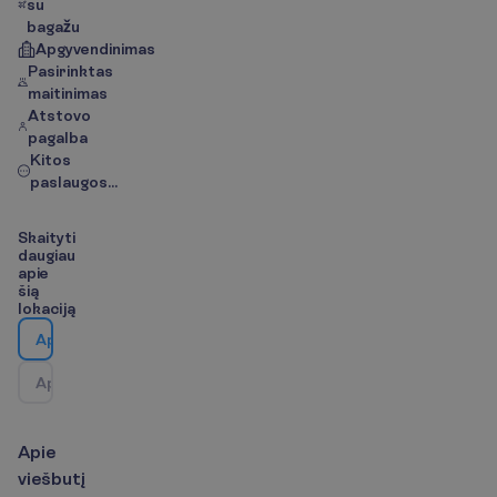
su
bagažu
Apgyvendinimas
Pasirinktas
maitinimas
Atstovo
pagalba
Kitos
paslaugos...
S
k
a
i
t
y
t
i
d
a
u
g
i
a
u
a
p
i
e
š
i
ą
l
o
k
a
c
i
j
ą
A
p
i
e
v
i
e
š
b
u
t
į
A
p
i
e
k
e
l
i
o
n
ė
s
k
r
y
p
t
į
/
Ž
e
m
ė
l
a
p
i
s
A
p
i
e
v
i
e
š
b
u
t
į