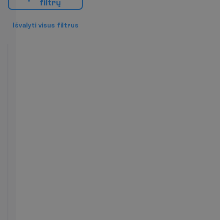
f
i
l
t
r
ų
I
š
v
a
l
y
t
i
v
i
s
u
s
f
i
l
t
r
u
s
Superior
tipo
kambarys
2
Pusryčiai
22 m²
K
a
m
b
a
r
i
o