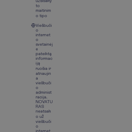
užsisaky
to
maitinim
o tipo
Viešbuči
o
internet
o
svetainėj
e
pateiktą
informac
iją
ruošia ir
atnaujin
a
viešbuči
o
administ
racija.
NOVATU
RAS
neatsak
o už
viešbuči
o
internet