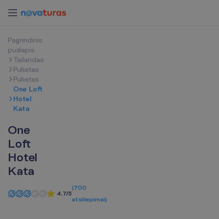
P
a
g
r
i
n
d
i
n
i
s
p
u
s
l
a
p
i
s
Tailandas
Puketas
Puketas
One Loft
Hotel
Kata
One
Loft
Hotel
Kata
(
700
4.7/5
atsiliepimai
)