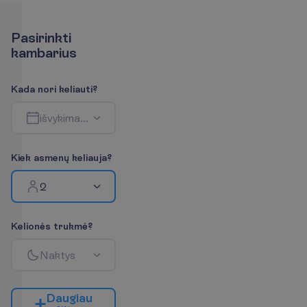
P
a
s
i
r
i
n
k
t
i
k
a
m
b
a
r
i
u
s
K
a
d
a
n
o
r
i
k
e
l
i
a
u
t
i
?
i
š
v
y
k
i
m
a
s
-
g
r
į
ž
i
m
a
s
K
i
e
k
a
s
m
e
n
ų
k
e
l
i
a
u
j
a
?
2
K
e
l
i
o
n
ė
s
t
r
u
k
m
ė
?
N
a
k
t
y
s
D
a
u
g
i
a
u