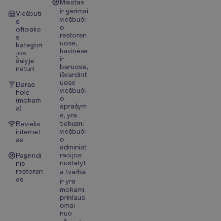
Maistas
ir gėrimai
Viešbuti
viešbuči
s
o
oficialio
restoran
s
uose,
kategori
kavinėse
jos
ir
šalyje
baruose,
neturi
išvardint
uose
Baras
viešbuči
hole
o
(mokam
aprašym
a)
e, yra
tiekiami
Bevielis
viešbuči
internet
o
as
administ
racijos
Pagrindi
nustatyt
nis
restoran
a tvarka
as
ir yra
mokami
priklaus
omai
nuo