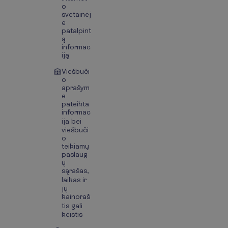
o
svetainėj
e
patalpint
ą
informac
iją
Viešbuči
o
aprašym
e
pateikta
informac
ija bei
viešbuči
o
teikiamų
paslaug
ų
sąrašas,
laikas ir
jų
kainoraš
tis gali
keistis