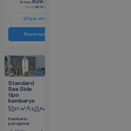
939.00
I
š
v
i
s
o
:
€/asm.
I
š
v
i
s
o
1878.00
€/grupei
A
p
i
e
s
k
r
y
d
į
R
e
z
e
r
v
u
o
t
i
Standard
Sea Side
tipo
kambarys
2
Pusryčiai
27 m²
K
a
m
b
a
r
i
o
p
a
t
o
g
u
m
a
i
Vonia
Televizorius