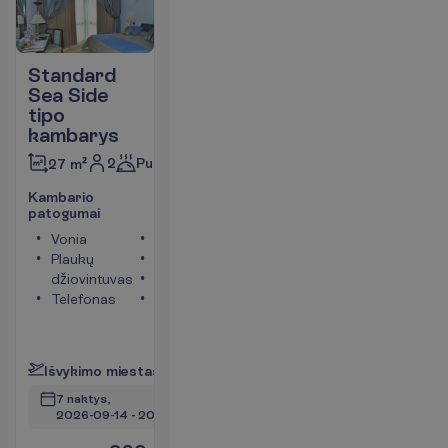
Standard
Sea Side
tipo
kambarys
2
Pusryčiai
27 m²
K
a
m
b
a
r
i
o
p
a
t
o
g
u
m
a
i
Vonia
Televizorius
Plaukų
Tualetas
džiovintuvas
Seifas
Telefonas
Langai į
jūros pusę
P
l
a
č
i
a
u
I
š
v
y
k
i
m
o
m
i
e
s
t
a
s
:
V
i
l
n
i
u
s
7 naktys, 
2026-09-14
 - 
2026-09-21