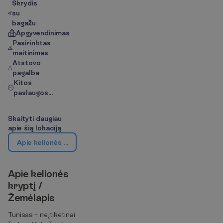
Skrydis
su
bagažu
Apgyvendinimas
Pasirinktas
maitinimas
Atstovo
pagalba
Kitos
paslaugos...
S
k
a
i
t
y
t
i
d
a
u
g
i
a
u
a
p
i
e
š
i
ą
l
o
k
a
c
i
j
ą
A
p
i
e
k
e
l
i
o
n
ė
s
k
r
y
p
t
į
/
Ž
e
m
ė
l
a
p
i
s
A
p
i
e
k
e
l
i
o
n
ė
s
k
r
y
p
t
į
/
Ž
e
m
ė
l
a
p
i
s
Tunisas – neįtikėtinai