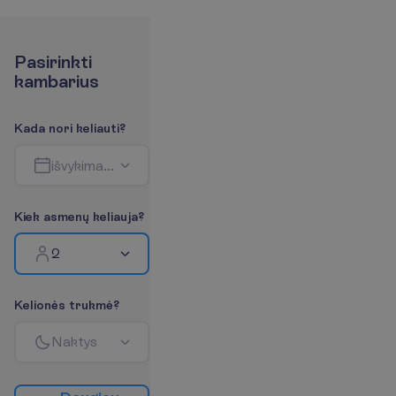
P
a
s
i
r
i
n
k
t
i
k
a
m
b
a
r
i
u
s
K
a
d
a
n
o
r
i
k
e
l
i
a
u
t
i
?
i
š
v
y
k
i
m
a
s
-
g
r
į
ž
i
m
a
s
K
i
e
k
a
s
m
e
n
ų
k
e
l
i
a
u
j
a
?
2
K
e
l
i
o
n
ė
s
t
r
u
k
m
ė
?
N
a
k
t
y
s