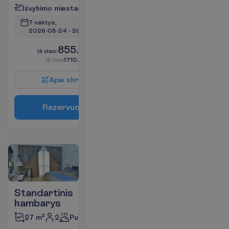
I
š
v
y
k
i
m
o
m
i
e
s
t
a
s
:
V
i
l
n
i
u
s
7 naktys, 
2026-08-24
 - 
2026-08-31
855.00
I
š
v
i
s
o
:
€/asm.
I
š
v
i
s
o
1710.00
€/grupei
A
p
i
e
s
k
r
y
d
į
R
e
z
e
r
v
u
o
t
i
Standartinis
kambarys
2
Pusryčiai
27 m²