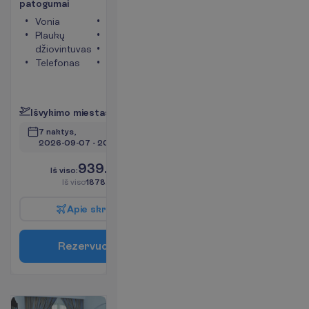
p
a
t
o
g
u
m
a
i
Vonia
Televizorius
Plaukų
Tualetas
džiovintuvas
Seifas
Telefonas
Langai į
jūros pusę
P
l
a
č
i
a
u
I
š
v
y
k
i
m
o
m
i
e
s
t
a
s
:
V
i
l
n
i
u
s
7 naktys, 
2026-09-07
 - 
2026-09-14
939.00
I
š
v
i
s
o
:
€/asm.
I
š
v
i
s
o
1878.00
€/grupei
A
p
i
e
s
k
r
y
d
į
R
e
z
e
r
v
u
o
t
i