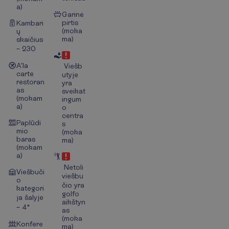
a)
Garinė
pirtis
Kambari
(moka
ų
ma)
skaičius
– 230
A'la
Viešb
carte
utyje
restoran
yra
as
sveikat
(mokam
ingum
a)
o
centra
Paplūdi
s
mio
(moka
baras
ma)
(mokam
a)
Netoli
Viešbuči
viešbu
o
čio yra
kategori
golfo
ja šalyje
aikštyn
– 4*
as
(moka
Konfere
ma)