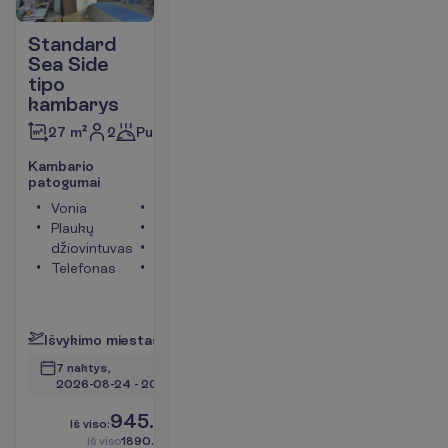
Standard
Sea Side
tipo
kambarys
2
Pusryčiai
27 m²
K
a
m
b
a
r
i
o
p
a
t
o
g
u
m
a
i
Vonia
Televizorius
Plaukų
Tualetas
džiovintuvas
Seifas
Telefonas
Langai į
jūros pusę
P
l
a
č
i
a
u
I
š
v
y
k
i
m
o
m
i
e
s
t
a
s
:
V
i
l
n
i
u
s
7 naktys, 
2026-08-24
 - 
2026-08-31
945.00
I
š
v
i
s
o
:
€/asm.
I
š
v
i
s
o
1890.00
€/grupei