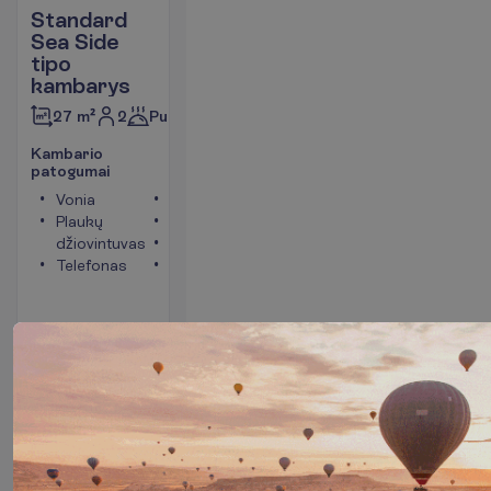
Standard
Sea Side
tipo
kambarys
2
Pusryčiai
27 m²
K
a
m
b
a
r
i
o
p
a
t
o
g
u
m
a
i
Vonia
Televizorius
Plaukų
Tualetas
džiovintuvas
Seifas
Telefonas
Langai į
jūros pusę
P
l
a
č
i
a
u
I
š
v
y
k
i
m
o
m
i
e
s
t
a
s
:
V
i
l
n
i
u
s
7 naktys, 
2026-08-31
 - 
2026-09-07
916.00
I
š
v
i
s
o
:
€/asm.
I
š
v
i
s
o
1832.00
€/grupei