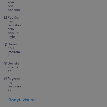
sčiai
prie
baseino
Paplūdi
mio
rankšluo
sčiai
paplūdi
myje
Baras
hole
(mokam
a)
Bevielis
internet
as
Pagrindi
nis
restoran
as
R
o
d
y
t
i
v
i
s
u
s