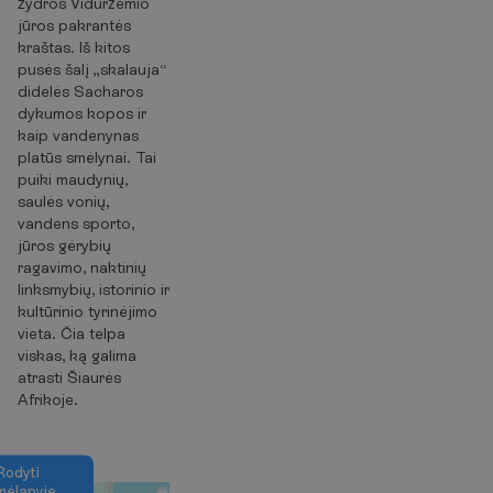
žydros Viduržemio
jūros pakrantės
kraštas. Iš kitos
pusės šalį „skalauja“
didelės Sacharos
dykumos kopos ir
kaip vandenynas
platūs smėlynai. Tai
puiki maudynių,
saulės vonių,
vandens sporto,
jūros gėrybių
ragavimo, naktinių
linksmybių, istorinio ir
kultūrinio tyrinėjimo
vieta. Čia telpa
viskas, ką galima
atrasti Šiaurės
Afrikoje.
R
o
d
y
t
i
m
ė
l
a
p
y
j
e