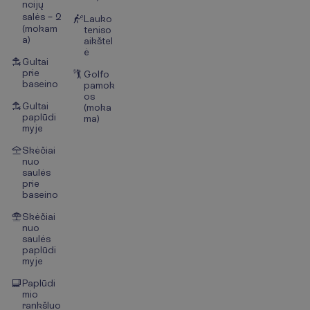
ncijų
salės – 2
Lauko
(mokam
teniso
a)
aikštel
ė
Gultai
prie
Golfo
baseino
pamok
os
Gultai
(moka
paplūdi
ma)
myje
Skėčiai
nuo
saulės
prie
baseino
Skėčiai
nuo
saulės
paplūdi
myje
Paplūdi
mio
rankšluo