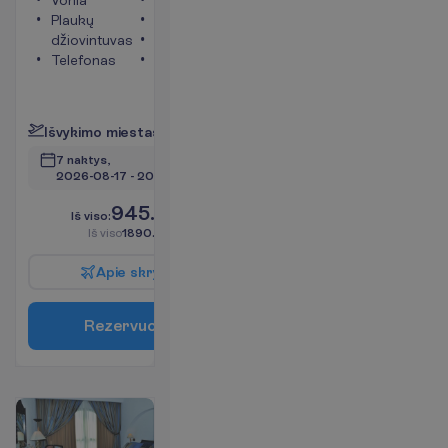
Plaukų
Tualetas
džiovintuvas
Seifas
Telefonas
Langai į
jūros pusę
P
l
a
č
i
a
u
I
š
v
y
k
i
m
o
m
i
e
s
t
a
s
:
V
i
l
n
i
u
s
7 naktys, 
2026-08-17
 - 
2026-08-24
945.00
I
š
v
i
s
o
:
€/asm.
I
š
v
i
s
o
1890.00
€/grupei
A
p
i
e
s
k
r
y
d
į
R
e
z
e
r
v
u
o
t
i