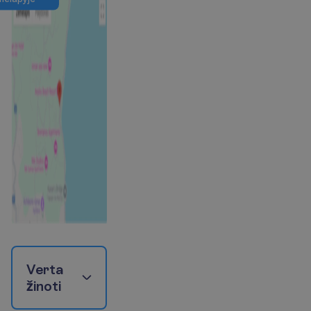
V
e
r
t
a
ž
i
n
o
t
i