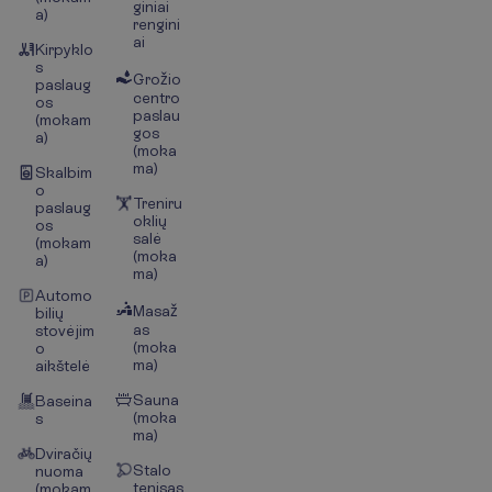
giniai
a)
rengini
ai
Kirpyklo
s
Grožio
paslaug
centro
os
paslau
(mokam
gos
a)
(moka
ma)
Skalbim
o
Treniru
paslaug
oklių
os
salė
(mokam
(moka
a)
ma)
Automo
Masaž
bilių
as
stovėjim
(moka
o
ma)
aikštelė
Sauna
Baseina
(moka
s
ma)
Dviračių
Stalo
nuoma
tenisas
(mokam