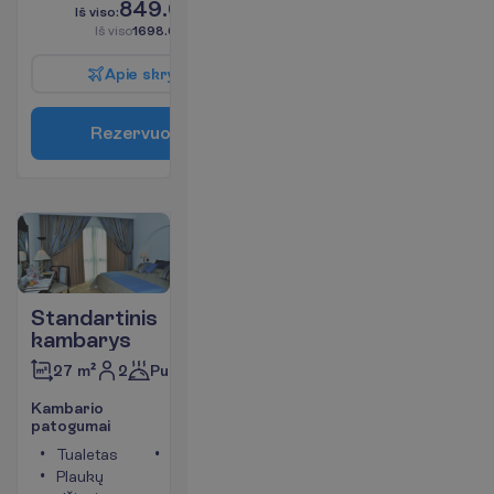
849.00
I
š
v
i
s
o
:
€/asm.
I
š
v
i
s
o
1698.00
€/grupei
A
p
i
e
s
k
r
y
d
į
R
e
z
e
r
v
u
o
t
i
Standartinis
kambarys
2
Pusryčiai
27 m²
K
a
m
b
a
r
i
o
p
a
t
o
g
u
m
a
i
Tualetas
Kambario
Plaukų
plotas