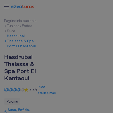
P
a
g
r
i
n
d
i
n
i
s
p
u
s
l
a
p
i
s
Tunisas
Enfida
Susa
Hasdrubal
Thalassa & Spa
Port El Kantaoui
Hasdrubal
Thalassa &
Spa Port El
Kantaoui
(
499
4.4/5
atsiliepimai
)
Poroms
Susa, Enfida,