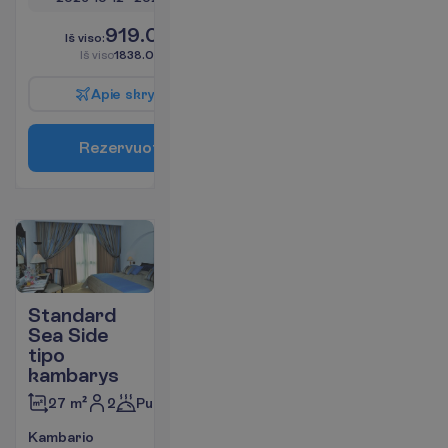
919.00
I
š
v
i
s
o
:
€/asm.
I
š
v
i
s
o
1838.00
€/grupei
A
p
i
e
s
k
r
y
d
į
R
e
z
e
r
v
u
o
t
i
Standard
Sea Side
tipo
kambarys
2
Pusryčiai
27 m²
K
a
m
b
a
r
i
o