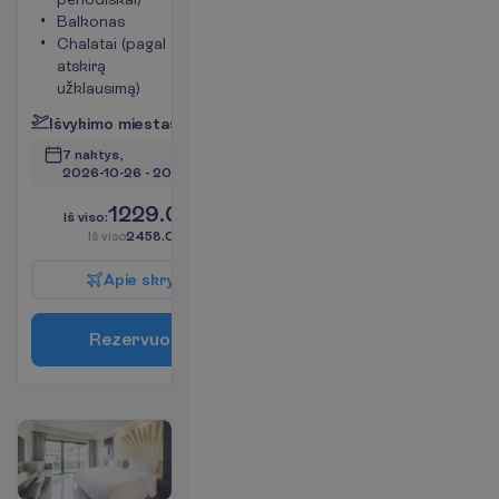
Balkonas
Chalatai (pagal
atskirą
užklausimą)
I
š
v
y
k
i
m
o
m
i
e
s
t
a
s
:
V
i
l
n
i
u
s
7 naktys, 
2026-10-26
 - 
2026-11-02
1229.00
I
š
v
i
s
o
:
€/asm.
I
š
v
i
s
o
2458.00
€/grupei
A
p
i
e
s
k
r
y
d
į
R
e
z
e
r
v
u
o
t
i