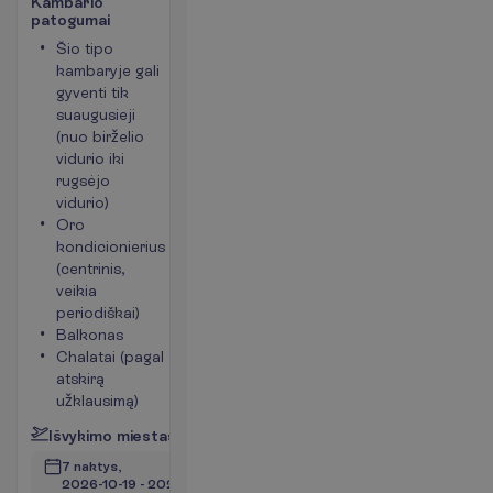
K
a
m
b
a
r
i
o
p
a
t
o
g
u
m
a
i
Šio tipo
Plaukų
kambaryje gali
džiovintuvas
gyventi tik
Mini baras
suaugusieji
Telefonas
(nuo birželio
Kambario
vidurio iki
plotas apie
rugsėjo
44 m²
vidurio)
P
l
a
č
i
a
u
Oro
kondicionierius
(centrinis,
veikia
periodiškai)
Balkonas
Chalatai (pagal
atskirą
užklausimą)
I
š
v
y
k
i
m
o
m
i
e
s
t
a
s
:
V
i
l
n
i
u
s
7 naktys, 
2026-10-19
 - 
2026-10-26