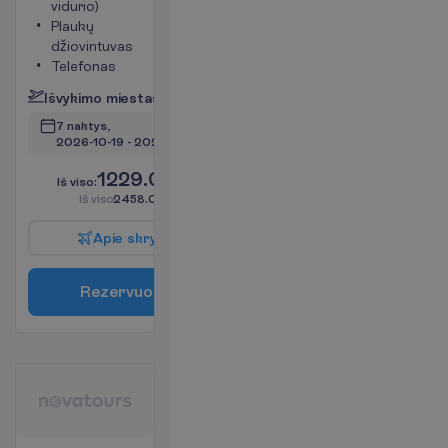
vidurio)
Plaukų
džiovintuvas
Telefonas
I
š
v
y
k
i
m
o
m
i
e
s
t
a
s
:
V
i
l
n
i
u
s
7 naktys, 
2026-10-19
 - 
2026-10-26
1229.00
I
š
v
i
s
o
:
€/asm.
I
š
v
i
s
o
2458.00
€/grupei
A
p
i
e
s
k
r
y
d
į
R
e
z
e
r
v
u
o
t
i