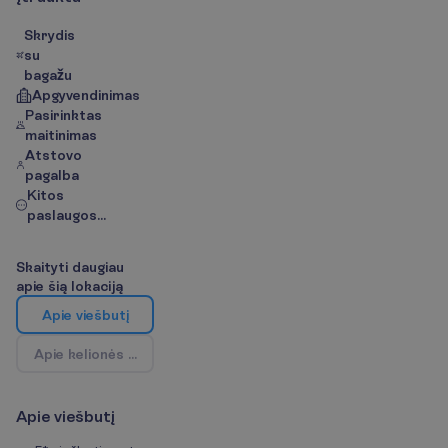
Skrydis
su
bagažu
Apgyvendinimas
Pasirinktas
maitinimas
Atstovo
pagalba
Kitos
paslaugos...
S
k
a
i
t
y
t
i
d
a
u
g
i
a
u
a
p
i
e
š
i
ą
l
o
k
a
c
i
j
ą
A
p
i
e
v
i
e
š
b
u
t
į
A
p
i
e
k
e
l
i
o
n
ė
s
k
r
y
p
t
į
/
Ž
e
m
ė
l
a
p
i
s
A
p
i
e
v
i
e
š
b
u
t
į