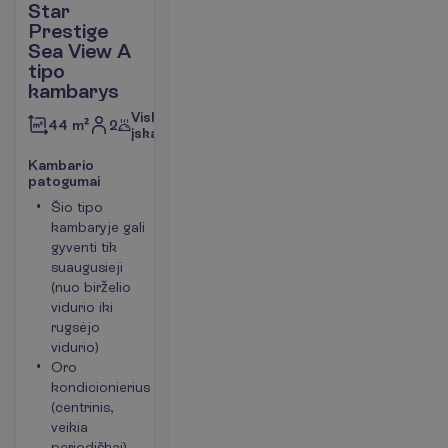
Star
Prestige
Sea View A
tipo
kambarys
Viskas
2
44 m²
įskaičiuota
K
a
m
b
a
r
i
o
p
a
t
o
g
u
m
a
i
Šio tipo
Plaukų
kambaryje gali
džiovintuvas
gyventi tik
Mini baras
suaugusieji
Telefonas
(nuo birželio
Kambario
vidurio iki
plotas apie
rugsėjo
44 m²
vidurio)
P
l
a
č
i
a
u
Oro
kondicionierius
(centrinis,
veikia
periodiškai)