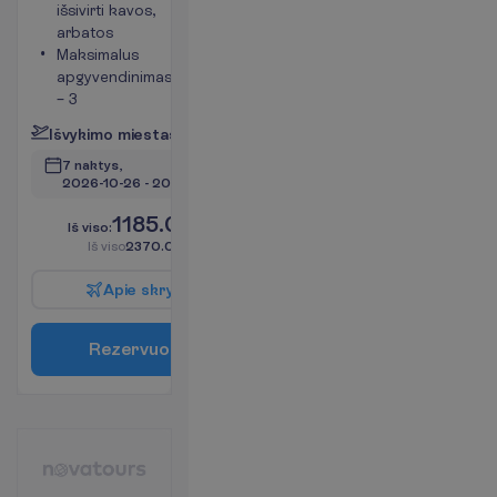
išsivirti kavos,
arbatos
Maksimalus
apgyvendinimas
– 3
I
š
v
y
k
i
m
o
m
i
e
s
t
a
s
:
V
i
l
n
i
u
s
7 naktys, 
2026-10-26
 - 
2026-11-02
1185.00
I
š
v
i
s
o
:
€/asm.
I
š
v
i
s
o
2370.00
€/grupei
A
p
i
e
s
k
r
y
d
į
R
e
z
e
r
v
u
o
t
i