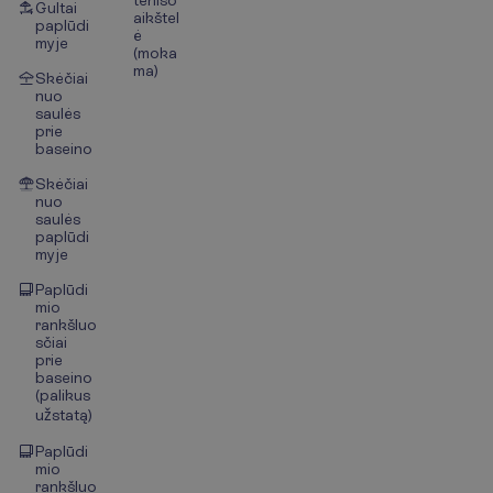
Gultai
aikštel
paplūdi
ė
myje
(moka
ma)
Skėčiai
nuo
saulės
prie
baseino
Skėčiai
nuo
saulės
paplūdi
myje
Paplūdi
mio
rankšluo
sčiai
prie
baseino
(palikus
užstatą)
Paplūdi
mio
rankšluo