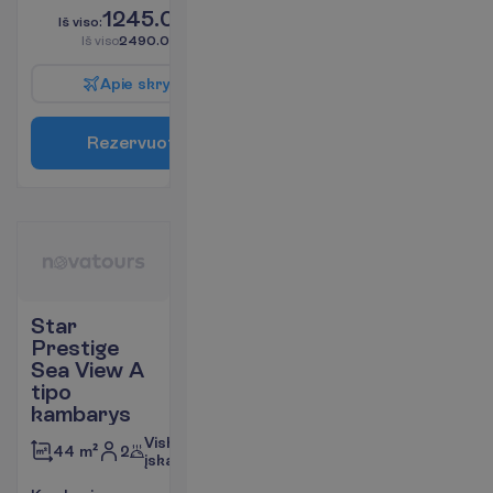
1245.00
I
š
v
i
s
o
:
€/asm.
I
š
v
i
s
o
2490.00
€/grupei
A
p
i
e
s
k
r
y
d
į
R
e
z
e
r
v
u
o
t
i
Star
Prestige
Sea View A
tipo
kambarys
Viskas
2
44 m²
įskaičiuota