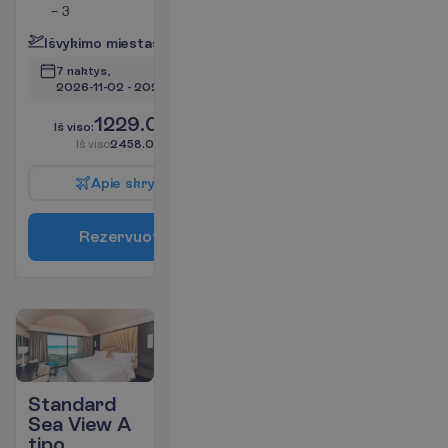
– 3
I
š
v
y
k
i
m
o
m
i
e
s
t
a
s
:
V
i
l
n
i
u
s
7 naktys, 
2026-11-02
 - 
2026-11-09
1229.00
I
š
v
i
s
o
:
€/asm.
I
š
v
i
s
o
2458.00
€/grupei
A
p
i
e
s
k
r
y
d
į
R
e
z
e
r
v
u
o
t
i
Standard
Sea View A
tipo