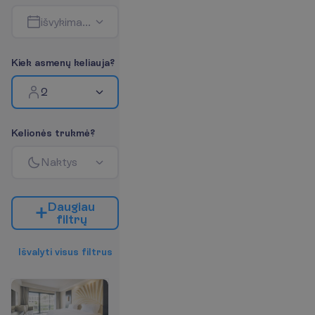
i
š
v
y
k
i
m
a
s
-
g
r
į
ž
i
m
a
s
K
i
e
k
a
s
m
e
n
ų
k
e
l
i
a
u
j
a
?
2
K
e
l
i
o
n
ė
s
t
r
u
k
m
ė
?
N
a
k
t
y
s
D
a
u
g
i
a
u
f
i
l
t
r
ų
I
š
v
a
l
y
t
i
v
i
s
u
s
f
i
l
t
r
u
s