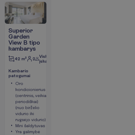
Superior
Garden
View B tipo
kambarys
Viskas
2
42 m²
įskaičiuota
K
a
m
b
a
r
i
o
p
a
t
o
g
u
m
a
i
Oro
Balkonas
kondicionierius
arba terasa
(centrinis, veikia
Langai į
periodiškai)
sodo pusę
(nuo birželio
Plaukų
vidurio iki
džiovintuvas
rugsėjo vidurio)
Telefonas
Mini šaldytuvas
P
l
a
č
i
a
u
Yra galimybė