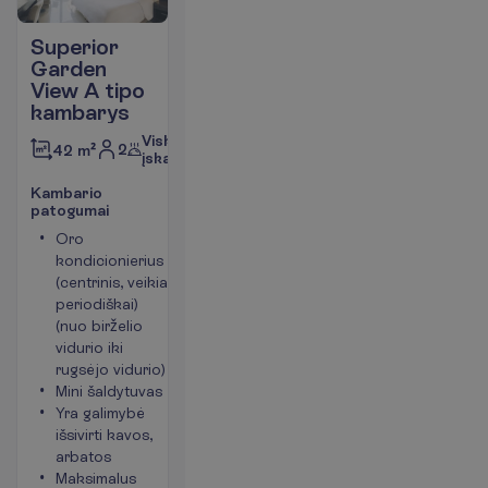
Superior
Garden
View A tipo
kambarys
Viskas
2
42 m²
įskaičiuota
K
a
m
b
a
r
i
o
p
a
t
o
g
u
m
a
i
Oro
Balkonas
kondicionierius
arba terasa
(centrinis, veikia
Langai į
periodiškai)
sodo pusę
(nuo birželio
Plaukų
vidurio iki
džiovintuvas
rugsėjo vidurio)
Telefonas
Mini šaldytuvas
P
l
a
č
i
a
u
Yra galimybė
išsivirti kavos,
arbatos
Maksimalus