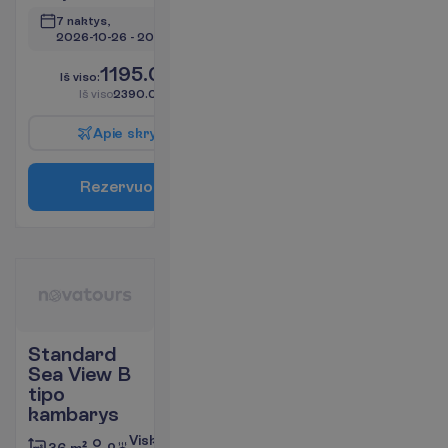
7 naktys, 
2026-10-26
 - 
2026-11-02
1195.00
I
š
v
i
s
o
:
€/asm.
I
š
v
i
s
o
2390.00
€/grupei
A
p
i
e
s
k
r
y
d
į
R
e
z
e
r
v
u
o
t
i
Standard
Sea View B
tipo
kambarys
Viskas
2