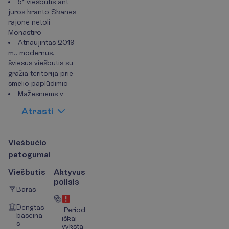
5* viešbutis ant
jūros kranto Skanes
rajone netoli
Monastiro
Atnaujintas 2019
m., modernus,
šviesus viešbutis su
gražia teritorija prie
smėlio paplūdimio
Mažesniems v
A
t
r
a
s
t
i
V
i
e
š
b
u
č
i
o
p
a
t
o
g
u
m
a
i
Viešbutis
Aktyvus
poilsis
Baras
Dengtas
Period
baseina
iškai
s
vyksta