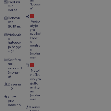
as
Paplūdi
"Bocci
mio
a"
baras
Renovu
Viešb
ota
utyje
2019 m.
yra
sveikat
Viešbuči
ingum
o
o
kategori
centra
ja šalyje
s
– 5*
(moka
ma)
Konfere
ncijų
salės – 3
Netoli
(mokam
viešbu
a)
čio yra
golfo
Baseinai
aikštyn
– 2
as
(moka
Gultai
ma)
prie
baseino
Lauko
teniso