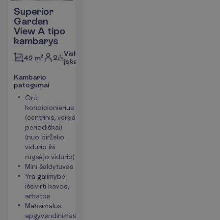
Superior
Garden
View A tipo
kambarys
Viskas
2
42 m²
įskaičiuota
K
a
m
b
a
r
i
o
p
a
t
o
g
u
m
a
i
Oro
Balkonas
kondicionierius
arba terasa
(centrinis, veikia
Langai į
periodiškai)
sodo pusę
(nuo birželio
Plaukų
vidurio iki
džiovintuvas
rugsėjo vidurio)
Telefonas
Mini šaldytuvas
P
l
a
č
i
a
u
Yra galimybė
išsivirti kavos,
arbatos
Maksimalus
apgyvendinimas