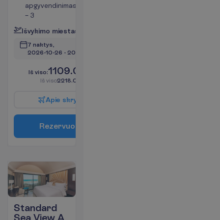
apgyvendinimas
– 3
I
š
v
y
k
i
m
o
m
i
e
s
t
a
s
:
V
i
l
n
i
u
s
7 naktys, 
2026-10-26
 - 
2026-11-02
1109.00
I
š
v
i
s
o
:
€/asm.
I
š
v
i
s
o
2218.00
€/grupei
A
p
i
e
s
k
r
y
d
į
R
e
z
e
r
v
u
o
t
i
Standard
Sea View A