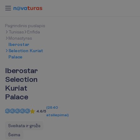
P
a
g
r
i
n
d
i
n
i
s
p
u
s
l
a
p
i
s
Tunisas
Enfida
Monastyras
Iberostar
Selection Kuriat
Palace
Iberostar
Selection
Kuriat
Palace
(
2840
4.6/5
atsiliepimai
)
Sveikata ir grožis
Šeima