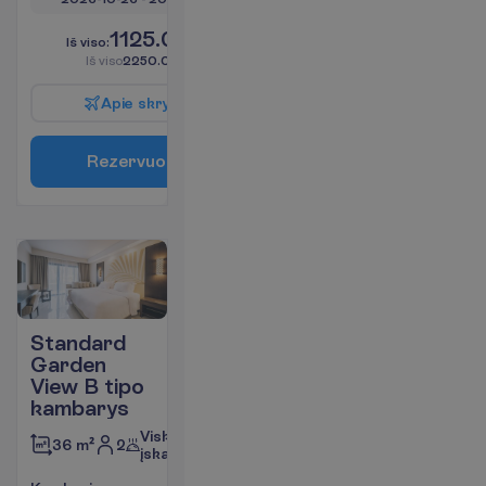
1125.00
I
š
v
i
s
o
:
€/asm.
I
š
v
i
s
o
2250.00
€/grupei
A
p
i
e
s
k
r
y
d
į
R
e
z
e
r
v
u
o
t
i
Standard
Garden
View B tipo
kambarys
Viskas
2
36 m²
įskaičiuota