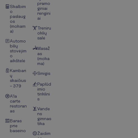
pramo
Skalbim
giniai
o
rengini
paslaug
ai
os
(mokam
Treniru
a)
oklių
salė
Automo
bilių
Masaž
stovėjim
as
o
(moka
aikštelė
ma)
Kambari
Smigis
ų
skaičius
Paplūd
– 379
imio
tinklini
A'la
s
carte
restoran
Vande
as
ns
gimnas
Baras
tika
prie
baseino
Žaidim