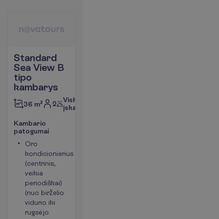
Standard
Sea View B
tipo
kambarys
Viskas
2
36 m²
įskaičiuota
K
a
m
b
a
r
i
o
p
a
t
o
g
u
m
a
i
Oro
Seifas
kondicionierius
Dušas
(centrinis,
LCD
veikia
televizorius
periodiškai)
Tualetas
(nuo birželio
P
l
a
č
i
a
u
vidurio iki
rugsėjo