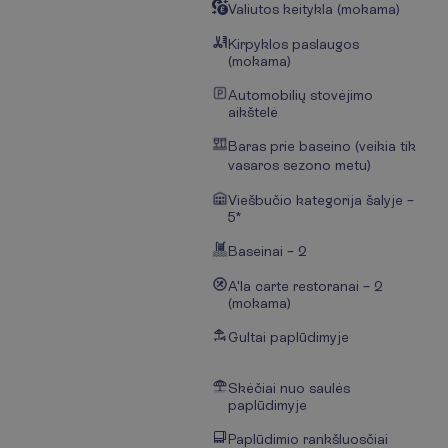
Valiutos keitykla (mokama)
Kirpyklos paslaugos
(mokama)
Automobilių stovėjimo
aikštelė
Baras prie baseino (veikia tik
vasaros sezono metu)
Viešbučio kategorija šalyje –
5*
Baseinai – 2
A'la carte restoranai – 2
(mokama)
Gultai paplūdimyje
Skėčiai nuo saulės
paplūdimyje
Paplūdimio rankšluosčiai