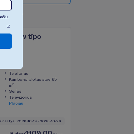
v
i
s
u
s
f
i
l
t
r
u
s
paštu.
den View tipo
 vakarienė
Telefonas
Kambario plotas apie 65
m²
Seifas
Televizorius
P
l
a
č
i
a
u
7 naktys, 
2026-10-19
 - 
2026-10-26
1109.00
I
š
v
i
s
o
: