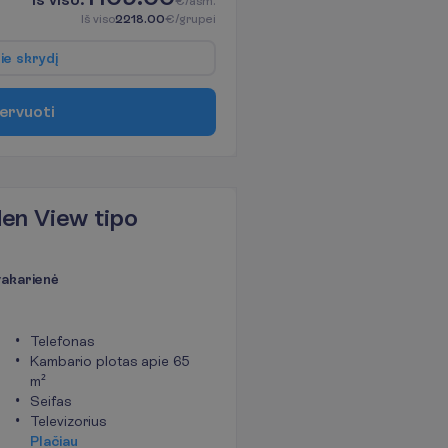
€/asm.
I
š
v
i
s
o
2218.00
€/grupei
p
i
e
s
k
r
y
d
į
e
r
v
u
o
t
i
den View tipo
 vakarienė
Telefonas
Kambario plotas apie 65
m²
Seifas
Televizorius
P
l
a
č
i
a
u