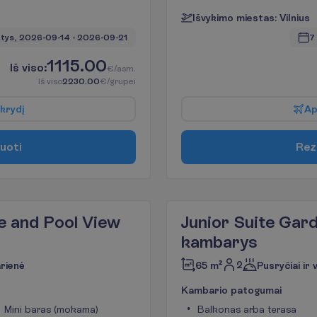
I
š
v
y
k
i
m
o
m
i
e
s
t
a
s
:
V
i
l
n
i
u
s
tys, 
2026-09-14
 - 
2026-09-21
7
1115.00
I
š
v
i
s
o
:
€/asm.
I
š
v
i
s
o
2230.00
€/grupei
k
r
y
d
į
A
u
o
t
i
R
e
z
e and Pool View
Junior Suite Gar
kambarys
2
arienė
65 m²
Pusryčiai ir
K
a
m
b
a
r
i
o
p
a
t
o
g
u
m
a
i
Mini baras (mokama)
Balkonas arba terasa