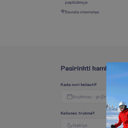
paplūdimyje
Bevielis internetas
P
a
s
i
r
i
n
k
t
i
k
a
m
b
a
r
i
u
s
K
a
d
a
n
o
r
i
k
e
l
i
a
u
t
i
?
i
š
v
y
k
i
m
a
s
-
g
r
į
ž
i
m
a
s
K
e
l
i
o
n
ė
s
t
r
u
k
m
ė
?
N
a
k
t
y
s