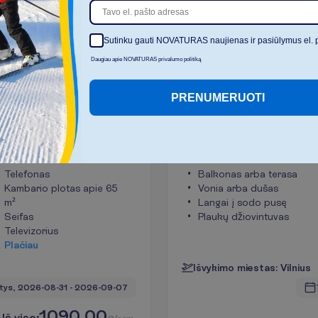
I
š
v
a
l
y
t
i
Sutinku gauti NOVATURAS naujienas ir pasiūlymus el. 
Daugiau apie NOVATURAS privalumo politiką
n View tipo
Junior Suite Gar
PRENUMERUOTI
kambarys
2
arienė
65 m²
Pusryčiai ir
K
a
m
b
a
r
i
o
p
a
t
o
g
u
m
a
i
Telefonas
Balkonas arba terasa
Kambario plotas apie 65
Vonia arba dušas
m²
Langai į sodo pusę
Seifas
Plaukų džiovintuvas
Televizorius
P
l
a
č
i
a
u
I
š
v
y
k
i
m
o
m
i
e
s
t
a
s
:
V
i
l
n
i
u
s
tys, 
2026-08-31
 - 
2026-09-07
1090.00
I
š
v
i
s
o
: