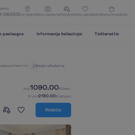
g
e
n
t
u
1 06005
K
u
r
į
s
i
g
y
t
i
M
a
n
o
p
a
s
k
y
r
a
P
a
l
y
g
i
n
t
i
N
o
r
ų
s
ą
r
a
š
a
s
K
e
l
i
o
n
i
ų
k
r
e
p
š
e
l
i
s
s paslaugos
Informacija keliautojui
Tinklaraštis
n
a
l
i
z
u
o
t
i
k
e
l
i
o
n
ę
B
a
i
g
t
i
u
ž
s
a
k
y
m
ą
3
1090.00
n
u
o
€/asm.
2180.00
I
š
v
i
s
o
€/grupei
R
i
n
k
t
i
s