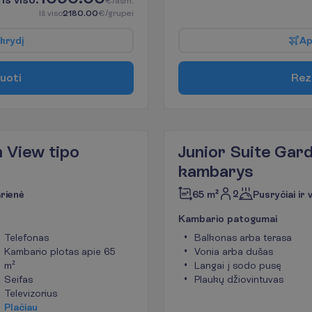
€/asm.
I
š
v
i
s
o
2180.00
€/grupei
k
r
y
d
į
A
u
o
t
i
R
e
z
n View tipo
Junior Suite Gar
kambarys
2
arienė
65 m²
Pusryčiai ir
K
a
m
b
a
r
i
o
p
a
t
o
g
u
m
a
i
Telefonas
Balkonas arba terasa
Kambario plotas apie 65
Vonia arba dušas
m²
Langai į sodo pusę
Seifas
Plaukų džiovintuvas
Televizorius
P
l
a
č
i
a
u