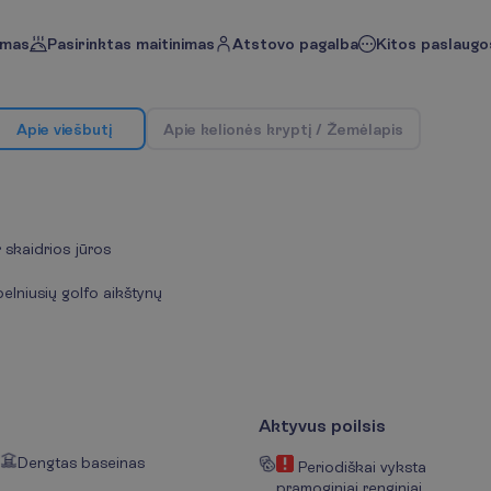
imas
Pasirinktas maitinimas
Atstovo pagalba
Kitos paslaugos
A
p
i
e
v
i
e
š
b
u
t
į
A
p
i
e
k
e
l
i
o
n
ė
s
k
r
y
p
t
į
/
Ž
e
m
ė
l
a
p
i
s
r skaidrios jūros
elniusių golfo aikštynų
Aktyvus poilsis
Dengtas baseinas
Periodiškai vyksta
pramoginiai renginiai