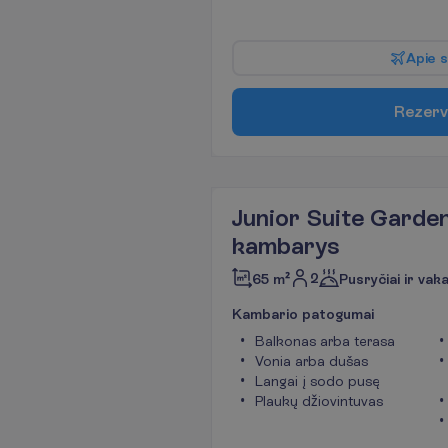
A
p
i
e
s
R
e
z
e
r
v
Junior Suite Garde
kambarys
2
65 m²
Pusryčiai ir vak
K
a
m
b
a
r
i
o
p
a
t
o
g
u
m
a
i
Balkonas arba terasa
Vonia arba dušas
Langai į sodo pusę
Plaukų džiovintuvas