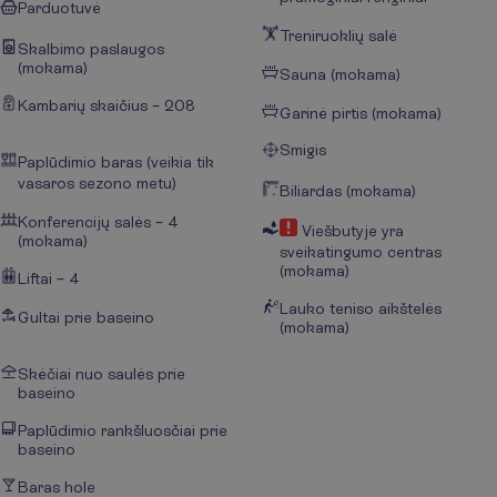
Parduotuvė
Treniruoklių salė
Skalbimo paslaugos
(mokama)
Sauna (mokama)
Kambarių skaičius – 208
Garinė pirtis (mokama)
Smigis
Paplūdimio baras (veikia tik
vasaros sezono metu)
Biliardas (mokama)
Konferencijų salės – 4
Viešbutyje yra
(mokama)
sveikatingumo centras
(mokama)
Liftai – 4
Lauko teniso aikštelės
Gultai prie baseino
(mokama)
Skėčiai nuo saulės prie
baseino
Paplūdimio rankšluosčiai prie
baseino
Baras hole