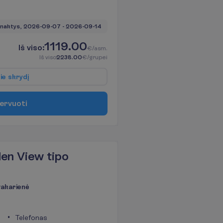
 naktys, 
2026-09-07
 - 
2026-09-14
1119.00
I
š
v
i
s
o
:
€/asm.
I
š
v
i
s
o
2238.00
€/grupei
p
i
e
s
k
r
y
d
į
e
r
v
u
o
t
i
den View tipo
 vakarienė
Telefonas