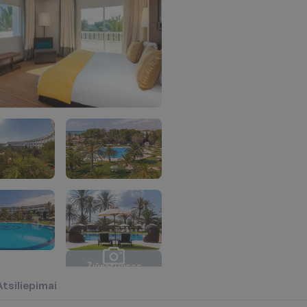
Ž
i
ū
r
ė
t
i
v
i
s
a
s
n
u
o
t
r
a
u
k
a
s
(
4
0
)
Atsiliepimai