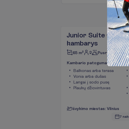
Junior Suite Garde
kambarys
2
65 m²
Pusryčiai ir vak
K
a
m
b
a
r
i
o
p
a
t
o
g
u
m
a
i
Balkonas arba terasa
Vonia arba dušas
Langai į sodo pusę
Plaukų džiovintuvas
I
š
v
y
k
i
m
o
m
i
e
s
t
a
s
:
V
i
l
n
i
u
s
7 nak