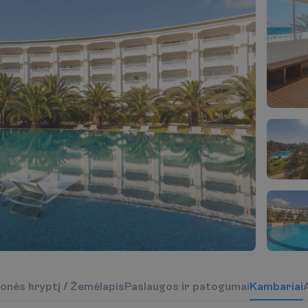
o
n
ė
s
k
r
y
p
t
į
/
Ž
e
m
ė
l
a
p
i
s
P
a
s
l
a
u
g
o
s
i
r
p
a
t
o
g
u
m
a
i
K
a
m
b
a
r
i
a
i