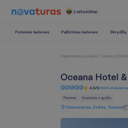
Lietuviškai
Poilsinės kelionės
Pažintinės kelionės
Skrydžių b
P
a
g
r
i
n
d
i
n
i
s
p
u
s
l
a
p
i
s
Tunisas
Enfid
Oceana Hotel &
4.5/5
(
1803
atsiliepima
Poroms
Sveikata ir grožis
Chamametas, Enfida, Tunisas