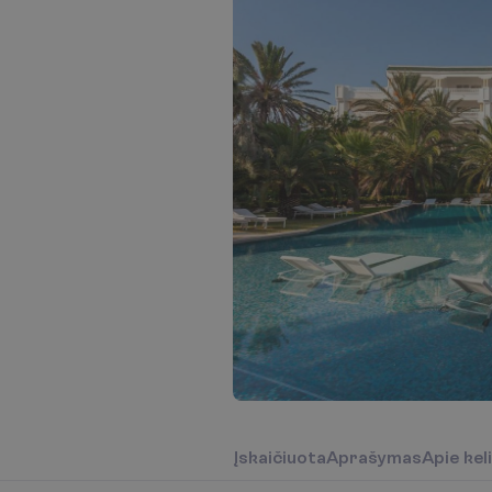
Į
s
k
a
i
č
i
u
o
t
a
A
p
r
a
š
y
m
a
s
A
p
i
e
k
e
l
i