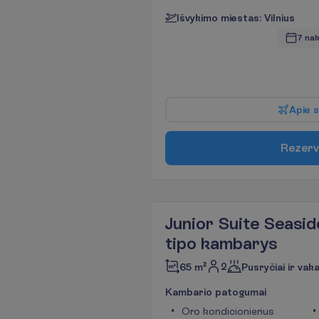
I
š
v
y
k
i
m
o
m
i
e
s
t
a
s
:
V
i
l
n
i
u
s
7 nak
A
p
i
e
s
R
e
z
e
r
v
Junior Suite Seasid
tipo kambarys
2
65 m²
Pusryčiai ir vak
K
a
m
b
a
r
i
o
p
a
t
o
g
u
m
a
i
Oro kondicionierius