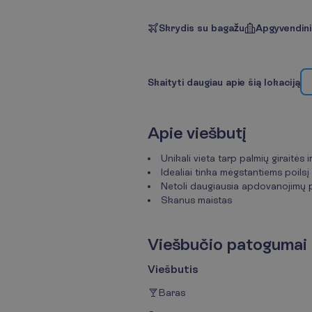
Skrydis su bagažu
Apgyvendin
S
k
a
i
t
y
t
i
d
a
u
g
i
a
u
a
p
i
e
š
i
ą
l
o
k
a
c
i
j
ą
A
p
i
e
v
i
e
š
b
u
t
į
Unikali vieta tarp palmių giraitės i
Idealiai tinka mėgstantiems poilsį
Netoli daugiausia apdovanojimų p
Skanus maistas
V
i
e
š
b
u
č
i
o
p
a
t
o
g
u
m
a
i
Viešbutis
Baras