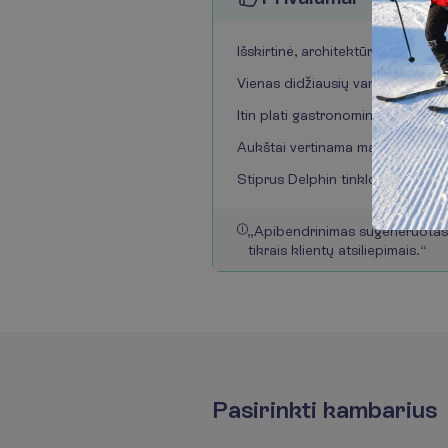
Išskirtinė, architektūriškai atp
Vienas didžiausių vandens park
Itin plati gastronominė pasiūla 
Aukštai vertinama maisto ir gėr
Stiprus Delphin tinklo paslaugų 
„
A
p
i
b
e
n
d
r
i
n
i
m
a
s
s
u
g
e
n
e
r
u
o
t
a
t
i
k
r
a
i
s
k
l
i
e
n
t
ų
a
t
s
i
l
i
e
p
i
m
a
i
s
.
“
P
a
s
i
r
i
n
k
t
i
k
a
m
b
a
r
i
u
s