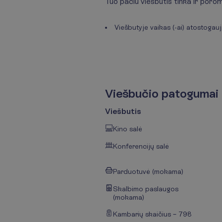
Tuo pačiu viešbutis tinka ir poro
Viešbutyje vaikas (-ai) atostoga
V
i
e
š
b
u
č
i
o
p
a
t
o
g
u
m
a
i
Viešbutis
Kino salė
Konferencijų salė
Parduotuvė (mokama)
Skalbimo paslaugos
(mokama)
Kambarių skaičius – 798