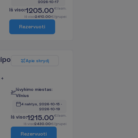
2026-10-17
1205.00
€/asm.
I
š
v
i
s
o
:
I
š
v
i
s
o
2410.00
€/grupei
R
e
z
e
r
v
u
o
t
i
tipo
A
p
i
e
s
k
r
y
d
į
 +
I
š
v
y
k
i
m
o
m
i
e
s
t
a
s
:
V
i
l
n
i
u
s
4 naktys, 
2026-10-15
 - 
2026-10-19
1215.00
€/asm.
I
š
v
i
s
o
:
I
š
v
i
s
o
2430.00
€/grupei
R
e
z
e
r
v
u
o
t
i