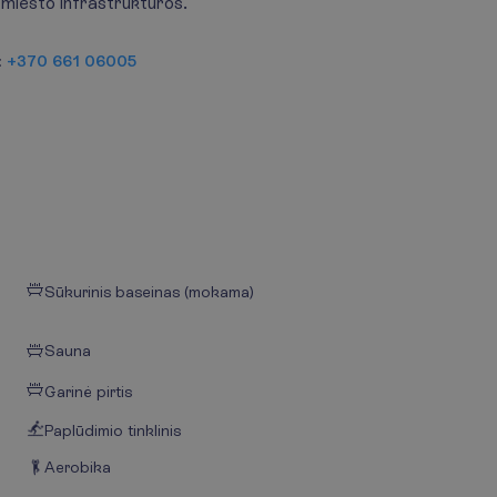
 miesto infrastruktūros.
:
+370 661 06005
Sūkurinis baseinas (mokama)
Sauna
Garinė pirtis
Paplūdimio tinklinis
Aerobika