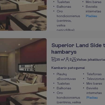
Tualetas
Mini baras
Balkonas
Bevielis
Oro
internetas
kondicionierius
P
l
a
č
i
a
u
(centrinis,
veikia
periodiškai)
Superior Land Side 
kambarys
2
35 m²
Viskas įskaičiuota
K
a
m
b
a
r
i
o
p
a
t
o
g
u
m
a
i
Plaukų
Telefonas
džiovintuvas
Televizorius
Tualetas
Mini baras
Balkonas
Bevielis
Oro
internetas
kondicionierius
P
l
a
č
i
a
u
(centrinis, veikia