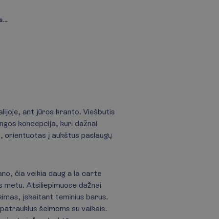
...
lijoje, ant jūros kranto. Viešbutis
angos koncepcija, kuri dažnai
ų, orientuotas į aukštus paslaugų
no, čia veikia daug a la carte
os metu. Atsiliepimuose dažnai
imas, įskaitant teminius barus.
č patrauklus šeimoms su vaikais.