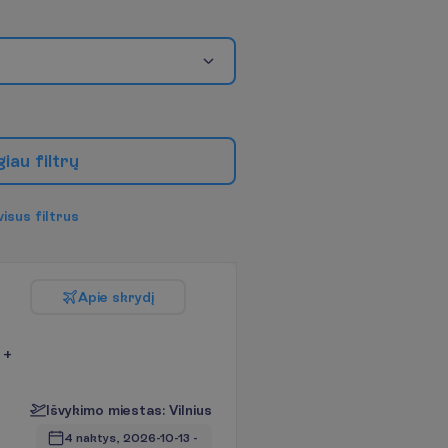
g
i
a
u
f
i
l
t
r
ų
v
i
s
u
s
f
i
l
t
r
u
s
A
p
i
e
s
k
r
y
d
į
 +
I
š
v
y
k
i
m
o
m
i
e
s
t
a
s
:
V
i
l
n
i
u
s
4 naktys, 
2026-10-13
 - 