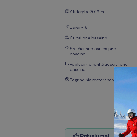
Atidaryta 2012 m.
Barai – 6
Gultai prie baseino
Skėčiai nuo saulės prie
baseino
Paplūdimio rankšluosčiai prie
baseino
Pagrindinis restoranas
P
r
i
v
a
l
u
m
a
i