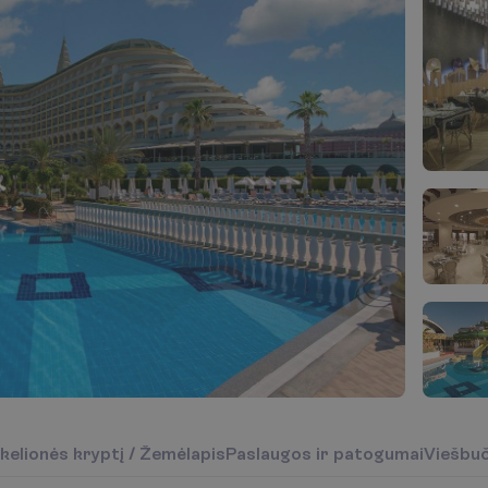
k
e
l
i
o
n
ė
s
k
r
y
p
t
į
/
Ž
e
m
ė
l
a
p
i
s
P
a
s
l
a
u
g
o
s
i
r
p
a
t
o
g
u
m
a
i
V
i
e
š
b
u