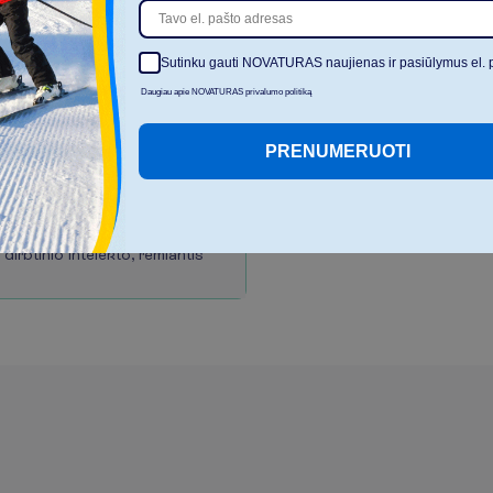
ažįstama prabanga
Sutinku gauti NOVATURAS naujienas ir pasiūlymus el. 
ų Laros regione
Daugiau apie NOVATURAS privalumo politiką
su „food court“ koncepcija
PRENUMERUOTI
imų kokybė
standartas ir aptarnavimas
s
d
i
r
b
t
i
n
i
o
i
n
t
e
l
e
k
t
o
,
r
e
m
i
a
n
t
i
s