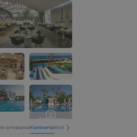
Ž
i
ū
r
ė
t
i
v
i
s
a
s
n
u
o
t
r
a
u
k
a
s
(
2
3
)
č
i
o
p
r
i
v
a
l
u
m
a
i
K
a
m
b
a
r
i
a
i
Atsiliepimai