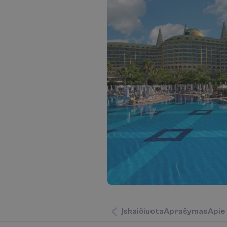
Į
s
k
a
i
č
i
u
o
t
a
A
p
r
a
š
y
m
a
s
A
p
i
e