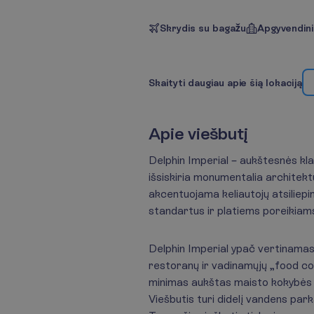
Skrydis su bagažu
Apgyvendin
S
k
a
i
t
y
t
i
d
a
u
g
i
a
u
a
p
i
e
š
i
ą
l
o
k
a
c
i
j
ą
A
p
i
e
v
i
e
š
b
u
t
į
Delphin Imperial – aukštesnės klas
išsiskiria monumentalia architekt
akcentuojama keliautojų atsiliepi
standartus ir platiems poreikiams 
Delphin Imperial ypač vertinamas 
restoranų ir vadinamųjų „food cou
minimas aukštas maisto kokybės l
Viešbutis turi didelį vandens par