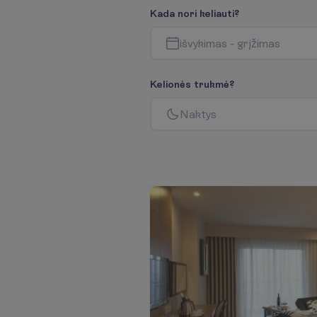
K
a
d
a
n
o
r
i
k
e
l
i
a
u
t
i
?
i
š
v
y
k
i
m
a
s
-
g
r
į
ž
i
m
a
s
K
e
l
i
o
n
ė
s
t
r
u
k
m
ė
?
N
a
k
t
y
s