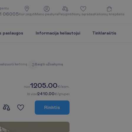
g
e
n
t
u
1 06005
K
u
r
į
s
i
g
y
t
i
M
a
n
o
p
a
s
k
y
r
a
P
a
l
y
g
i
n
t
i
N
o
r
ų
s
ą
r
a
š
a
s
K
e
l
i
o
n
i
ų
k
r
e
p
š
e
l
i
s
s paslaugos
Informacija keliautojui
Tinklaraštis
n
a
l
i
z
u
o
t
i
k
e
l
i
o
n
ę
B
a
i
g
t
i
u
ž
s
a
k
y
m
ą
3
1205.00
n
u
o
€/asm.
2410.00
I
š
v
i
s
o
€/grupei
R
i
n
k
t
i
s