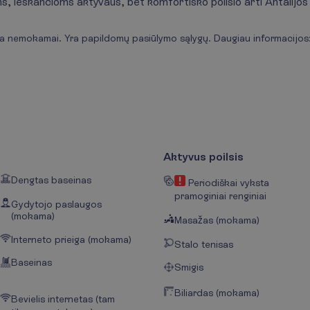
ms, ieškančioms aktyvaus, bet komfortiško poilsio arti Antalijos
uja nemokamai. Yra papildomų pasiūlymo sąlygų. Daugiau informacijos
Aktyvus poilsis
Dengtas baseinas
Periodiškai vyksta
pramoginiai renginiai
Gydytojo paslaugos
(mokama)
Masažas (mokama)
Interneto prieiga (mokama)
Stalo tenisas
Baseinas
Smigis
Biliardas (mokama)
Bevielis internetas (tam