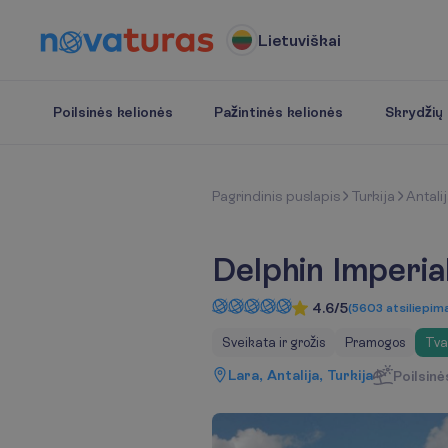
Lietuviškai
Poilsinės kelionės
Pažintinės kelionės
Skrydžių b
P
a
g
r
i
n
d
i
n
i
s
p
u
s
l
a
p
i
s
Turkija
Antali
Delphin Imperia
4.6/5
(
5603
atsiliepim
Sveikata ir grožis
Pramogos
Tva
Lara, Antalija, Turkija
Poilsinė