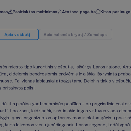
imas
Pasirinktas maitinimas
Atstovo pagalba
Kitos paslaugos
A
p
i
e
v
i
e
š
b
u
t
į
A
p
i
e
k
e
l
i
o
n
ė
s
k
r
y
p
t
į
/
Ž
e
m
ė
l
a
p
i
s
ės miesto tipo kurortinis viešbutis, įsikūręs Laros rajone, Anta
ūra, didelėmis bendrosiomis erdvėmis ir aiškiai išgryninta prab
muose. Tai vienas labiausiai atpažįstamų Delphin tinklo viešbuči
pritaikytą poilsį.
dėl itin plačios gastronominės pasiūlos – be pagrindinio restora
rt“ tipo zonų, leidžiančių rinktis skirtingas virtuves visos dien
ygis, gerai organizuotas aptarnavimas ir platus gėrimų pasirink
ką, kuris laikomas vienu įspūdingesnių Laros regione, todėl ypa