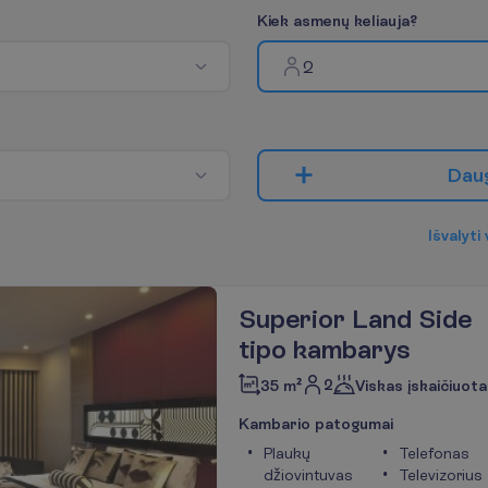
K
i
e
k
a
s
m
e
n
ų
k
e
l
i
a
u
j
a
?
2
D
a
u
I
š
v
a
l
y
t
i
Superior Land Side
tipo kambarys
2
35 m²
Viskas įskaičiuota
K
a
m
b
a
r
i
o
p
a
t
o
g
u
m
a
i
Plaukų
Telefonas
džiovintuvas
Televizorius