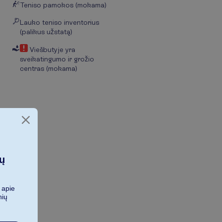
Teniso pamokos (mokama)
Lauko teniso inventorius
(palikus užstatą)
Viešbutyje yra
sveikatingumo ir grožio
centras (mokama)
ių
 apie
nių