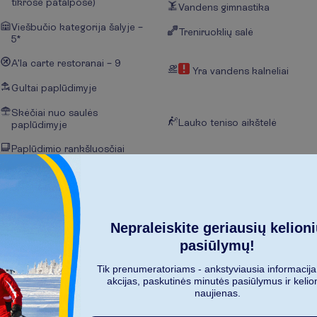
tikrose patalpose)
Vandens gimnastika
Viešbučio kategorija šalyje –
Treniruoklių salė
5*
A'la carte restoranai – 9
Yra vandens kalneliai
Gultai paplūdimyje
Skėčiai nuo saulės
Lauko teniso aikštelė
paplūdimyje
Paplūdimio rankšluosčiai
paplūdimyje
R
o
d
y
t
i
v
i
s
u
s
Nepraleiskite geriausių kelion
pasiūlymų!
Tik prenumeratoriams - ankstyviausia informacija
akcijas, paskutinės minutės pasiūlymus ir kelio
naujienas.