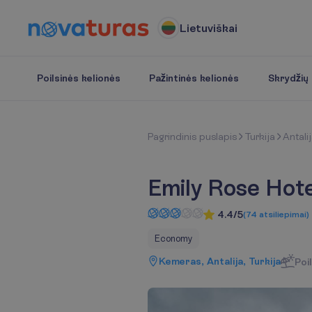
Lietuviškai
Poilsinės kelionės
Pažintinės kelionės
Skrydžių b
P
a
g
r
i
n
d
i
n
i
s
p
u
s
l
a
p
i
s
Turkija
Antali
Emily Rose Hote
4.4/5
(
74
atsiliepimai
)
Economy
Kemeras, Antalija, Turkija
Poi