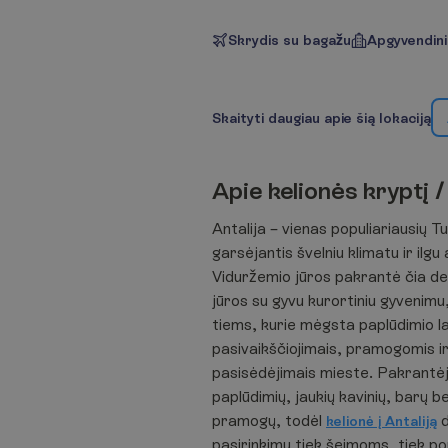
Skrydis su bagažu
Apgyvendin
S
k
a
i
t
y
t
i
d
a
u
g
i
a
u
a
p
i
e
š
i
ą
l
o
k
a
c
i
j
ą
A
p
i
e
k
e
l
i
o
n
ė
s
k
r
y
p
t
į
/
Antalija – vienas populiariausių T
garsėjantis švelniu klimatu ir ilg
Viduržemio jūros pakrantė čia der
jūros su gyvu kurortiniu gyvenimu
tiems, kurie mėgsta paplūdimio la
pasivaikščiojimais, pramogomis ir
pasisėdėjimais mieste. Pakrantėj
paplūdimių, jaukių kavinių, barų b
pramogų, todėl
d
kelionė į Antaliją
pasirinkimu tiek šeimoms, tiek p