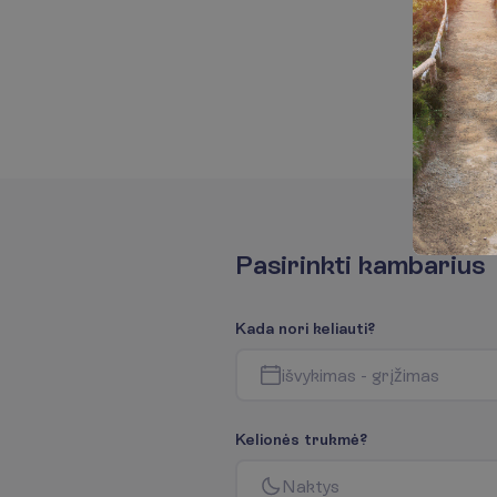
P
a
s
i
r
i
n
k
t
i
k
a
m
b
a
r
i
u
s
K
a
d
a
n
o
r
i
k
e
l
i
a
u
t
i
?
i
š
v
y
k
i
m
a
s
-
g
r
į
ž
i
m
a
s
K
e
l
i
o
n
ė
s
t
r
u
k
m
ė
?
N
a
k
t
y
s