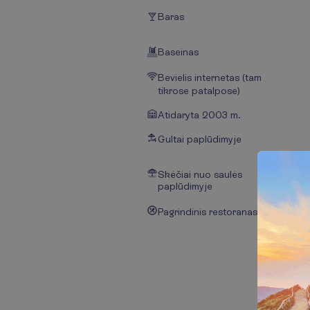
Baras
Baseinas
Bevielis internetas (tam
tikrose patalpose)
Atidaryta 2003 m.
Gultai paplūdimyje
Skėčiai nuo saulės
paplūdimyje
Pagrindinis restoranas