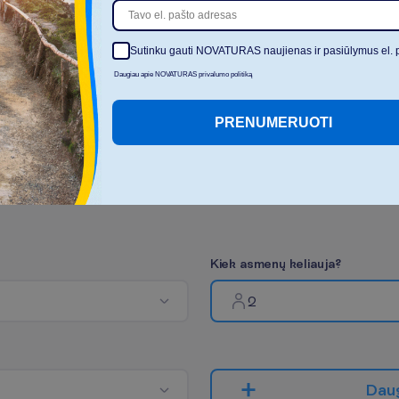
teikiamų paslaugų sąrašas,
laikas ir jų kainoraštis gali
keistis
Sutinku gauti NOVATURAS naujienas ir pasiūlymus el. 
Daugiau apie NOVATURAS privalumo politiką
R
o
d
y
t
i
v
i
s
u
s
PRENUMERUOTI
K
i
e
k
a
s
m
e
n
ų
k
e
l
i
a
u
j
a
?
2
D
a
u