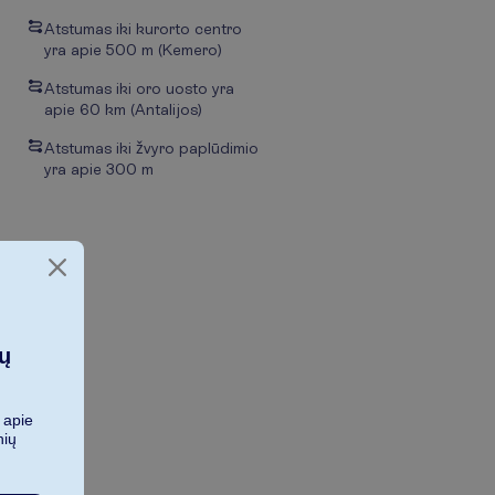
Atstumas iki kurorto centro
yra apie 500 m (Kemero)
Atstumas iki oro uosto yra
apie 60 km (Antalijos)
Atstumas iki žvyro paplūdimio
yra apie 300 m
ių
 apie
nių