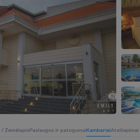
į
/
Ž
e
m
ė
l
a
p
i
s
P
a
s
l
a
u
g
o
s
i
r
p
a
t
o
g
u
m
a
i
K
a
m
b
a
r
i
a
i
Atsiliepimai