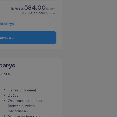
584.00
I
š
v
i
s
o
:
€/asm.
I
š
v
i
s
o
1168.00
€/grupei
p
i
e
s
k
r
y
d
į
e
r
v
u
o
t
i
barys
čiuota
Seifas (mokama)
Dušas
Oro kondicionierius
(centrinis, veikia
periodiškai)
Mini baras (vandeniu