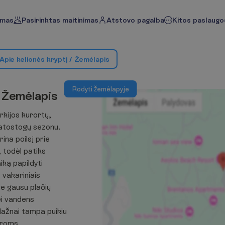
imas
Pasirinktas maitinimas
Atstovo pagalba
Kitos paslaugos
A
p
i
e
k
e
l
i
o
n
ė
s
k
r
y
p
t
į
/
Ž
e
m
ė
l
a
p
i
s
R
o
d
y
t
i
ž
e
m
ė
l
a
p
y
j
e
Ž
e
m
ė
l
a
p
i
s
urkijos kurortų,
u atostogų sezonu.
ina poilsį prie
, todėl patiks
iką papildyti
 vakariniais
e gausu plačių
ei vandens
ažnai tampa puikiu
oroms.