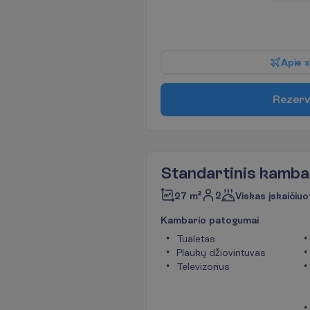
A
p
i
e
s
R
e
z
e
r
v
Standartinis kamba
2
27 m²
Viskas įskaičiuo
K
a
m
b
a
r
i
o
p
a
t
o
g
u
m
a
i
Tualetas
Plaukų džiovintuvas
Televizorius