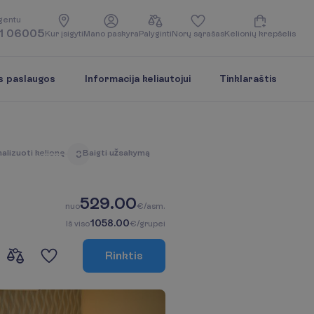
g
e
n
t
u
1 06005
K
u
r
į
s
i
g
y
t
i
M
a
n
o
p
a
s
k
y
r
a
P
a
l
y
g
i
n
t
i
N
o
r
ų
s
ą
r
a
š
a
s
K
e
l
i
o
n
i
ų
k
r
e
p
š
e
l
i
s
s paslaugos
Informacija keliautojui
Tinklaraštis
n
a
l
i
z
u
o
t
i
k
e
l
i
o
n
ę
B
a
i
g
t
i
u
ž
s
a
k
y
m
ą
3
529.00
n
u
o
€/asm.
1058.00
I
š
v
i
s
o
€/grupei
R
i
n
k
t
i
s