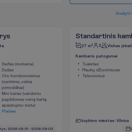
I
š
v
a
l
y
t
i
rys
Standartinis kam
2
ta
27 m²
Viskas įskai
K
a
m
b
a
r
i
o
p
a
t
o
g
u
m
a
i
Seifas (mokama)
Tualetas
Dušas
Plaukų džiovintuvas
Oro kondicionierius
Televizorius
(centrinis, veikia
periodiškai)
Mini baras (vandeniu
papildomas vieną kartą
apsistojimo metu)
P
l
a
č
i
a
u
I
š
v
y
k
i
m
o
m
i
e
s
t
a
s
:
V
i
l
n
i
u
s
tys, 
2026-08-31
 - 
2026-09-03