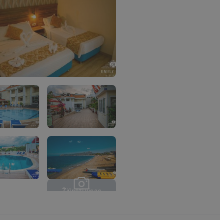
Ž
i
ū
r
ė
t
i
v
i
s
a
s
n
u
o
t
r
a
u
k
a
s
(
9
)