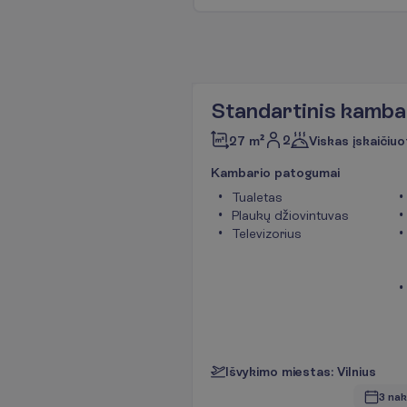
Standartinis kamba
2
27 m²
Viskas įskaičiuo
K
a
m
b
a
r
i
o
p
a
t
o
g
u
m
a
i
Tualetas
Plaukų džiovintuvas
Televizorius
I
š
v
y
k
i
m
o
m
i
e
s
t
a
s
:
V
i
l
n
i
u
s
3 nak