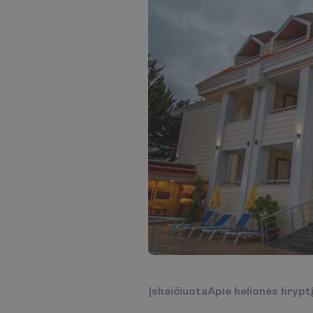
Į
s
k
a
i
č
i
u
o
t
a
A
p
i
e
k
e
l
i
o
n
ė
s
k
r
y
p
t