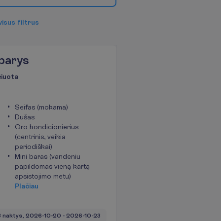
v
i
s
u
s
f
i
l
t
r
u
s
barys
čiuota
Seifas (mokama)
Dušas
Oro kondicionierius
(centrinis, veikia
periodiškai)
Mini baras (vandeniu
papildomas vieną kartą
apsistojimo metu)
P
l
a
č
i
a
u
3 naktys, 
2026-10-20
 - 
2026-10-23