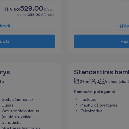
529.00
I
š
v
i
s
o
:
€/asm.
I
š
v
i
s
o
1058.00
€/grupei
k
r
y
d
į
A
u
o
t
i
R
e
z
rys
Standartinis kam
2
ta
27 m²
Viskas įskai
K
a
m
b
a
r
i
o
p
a
t
o
g
u
m
a
i
Seifas (mokama)
Tualetas
Dušas
Plaukų džiovintuvas
Oro kondicionierius
Televizorius
(centrinis, veikia
periodiškai)
Mini baras (vandeniu