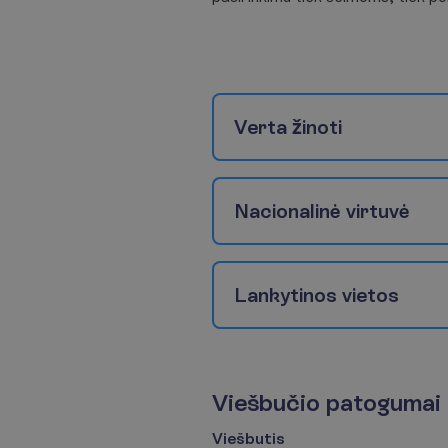
V
e
r
t
a
ž
i
n
o
t
i
N
a
c
i
o
n
a
l
i
n
ė
v
i
r
t
u
v
ė
L
a
n
k
y
t
i
n
o
s
v
i
e
t
o
s
V
i
e
š
b
u
č
i
o
p
a
t
o
g
u
m
a
i
Viešbutis