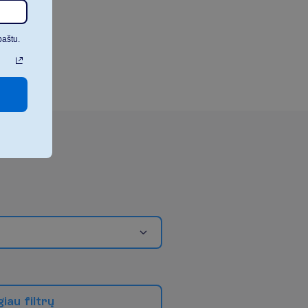
paštu.
g
i
a
u
f
i
l
t
r
ų