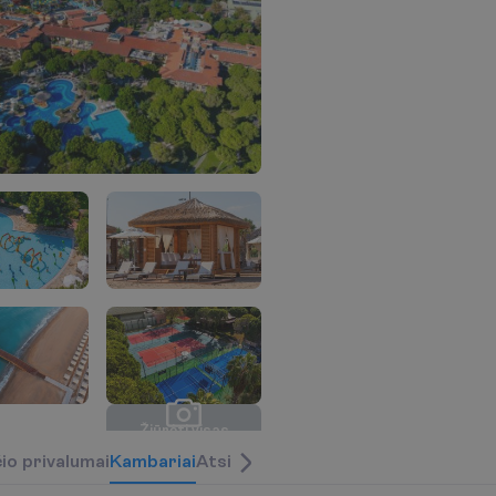
Ž
i
ū
r
ė
t
i
v
i
s
a
s
n
u
o
t
r
a
u
k
a
s
(
1
9
)
č
i
o
p
r
i
v
a
l
u
m
a
i
K
a
m
b
a
r
i
a
i
Atsiliepimai