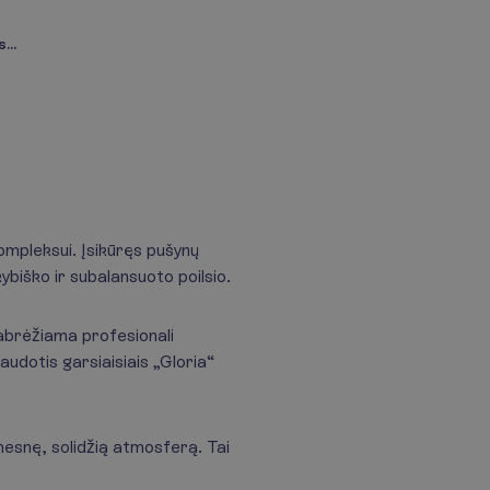
...
ompleksui. Įsikūręs pušynų
ybiško ir subalansuoto poilsio.
 pabrėžiama profesionali
udotis garsiaisiais „Gloria“
snę, solidžią atmosferą. Tai