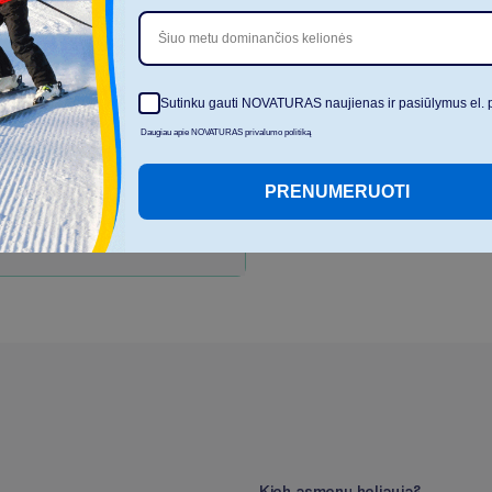
Šiuo metu dominančios kelionės
laukų
Sutinku gauti NOVATURAS naujienas ir pasiūlymus el. 
Daugiau apie NOVATURAS privalumo politiką
gėjams
PRENUMERUOTI
s
d
i
r
b
t
i
n
i
o
i
n
t
e
l
e
k
t
o
,
r
e
m
i
a
n
t
i
s
K
i
e
k
a
s
m
e
n
ų
k
e
l
i
a
u
j
a
?