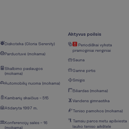
Aktyvus poilsis
Diskoteka (Gloria Serenity)
Periodiškai vyksta
pramoginiai renginiai
Parduotuvė (mokama)
Sauna
Skalbimo paslaugos
Garinė pirtis
(mokama)
Smigis
Automobilių nuoma (mokama)
Biliardas (mokama)
Kambarių skaičius – 515
Vandens gimnastika
Atidaryta 1997 m.
Teniso pamokos (mokama)
Tamsiu paros metu apšviesta
Konferencijų salės – 16
lauko teniso aikštelė
(mokama)