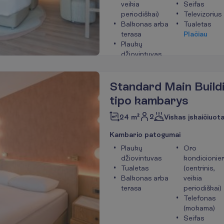
veikia
Seifas
periodiškai)
Televizorius
Balkonas arba
Tualetas
terasa
P
l
a
č
i
a
u
Plaukų
džiovintuvas
Telefonas
(mokama)
Standard Main Build
tipo kambarys
2
24 m²
Viskas įskaičiuot
K
a
m
b
a
r
i
o
p
a
t
o
g
u
m
a
i
Plaukų
Oro
džiovintuvas
kondicionier
Tualetas
(centrinis,
Balkonas arba
veikia
terasa
periodiškai)
Telefonas
(mokama)
Seifas