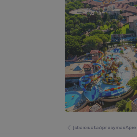
Į
s
k
a
i
č
i
u
o
t
a
A
p
r
a
š
y
m
a
s
A
p
i
e