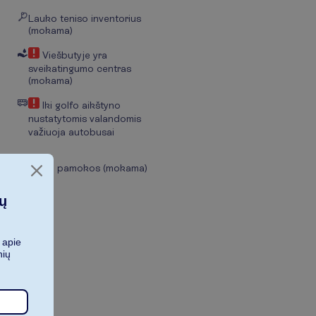
Lauko teniso inventorius
(mokama)
Viešbutyje yra
sveikatingumo centras
(mokama)
Iki golfo aikštyno
nustatytomis valandomis
važiuoja autobusai
Golfo pamokos (mokama)
ių
 apie
nių