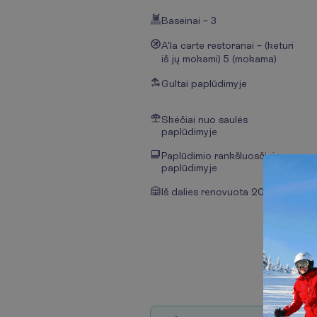
Baseinai – 3
A'la carte restoranai –
(keturi
iš jų mokami)
5 (mokama)
Gultai paplūdimyje
Skėčiai nuo saulės
paplūdimyje
Paplūdimio rankšluosčiai
paplūdimyje
Iš dalies renovuota 2024 m.