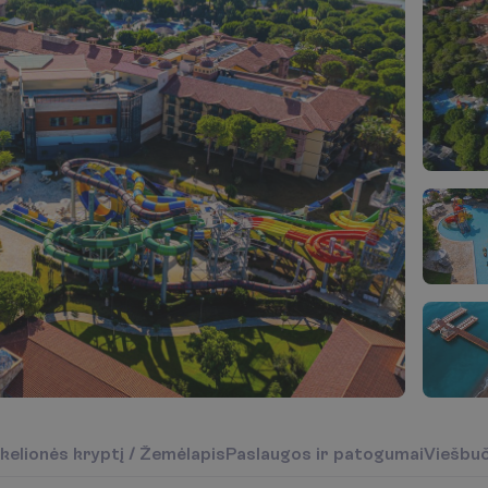
k
e
l
i
o
n
ė
s
k
r
y
p
t
į
/
Ž
e
m
ė
l
a
p
i
s
P
a
s
l
a
u
g
o
s
i
r
p
a
t
o
g
u
m
a
i
V
i
e
š
b
u