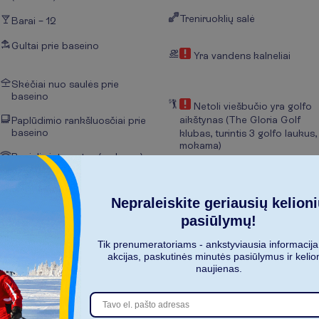
Treniruoklių salė
Barai – 12
Gultai prie baseino
Yra vandens kalneliai
Skėčiai nuo saulės prie
baseino
Netoli viešbučio yra golfo
aikštynas (The Gloria Golf
Paplūdimio rankšluosčiai prie
baseino
klubas, turintis 3 golfo laukus,
mokama)
Bevielis internetas (mokama)
Lauko teniso aikštelės – 4
Amerikietiški kėgliai (mokama)
Nepraleiskite geriausių kelion
pasiūlymų!
R
o
d
y
t
i
v
i
s
u
s
Tik prenumeratoriams - ankstyviausia informacija
akcijas, paskutinės minutės pasiūlymus ir kelio
naujienas.