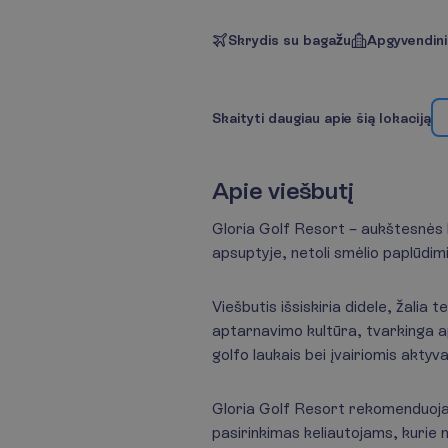
Skrydis su bagažu
Apgyvendin
S
k
a
i
t
y
t
i
d
a
u
g
i
a
u
a
p
i
e
š
i
ą
l
o
k
a
c
i
j
ą
A
p
i
e
v
i
e
š
b
u
t
į
Gloria Golf Resort – aukštesnės 
apsuptyje, netoli smėlio paplūdimi
Viešbutis išsiskiria didele, žalia
aptarnavimo kultūra, tvarkinga ap
golfo laukais bei įvairiomis aktyv
Gloria Golf Resort rekomenduoja
pasirinkimas keliautojams, kurie 