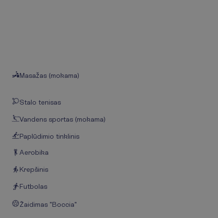
Masažas (mokama)
Stalo tenisas
Vandens sportas (mokama)
Paplūdimio tinklinis
Aerobika
Krepšinis
Futbolas
Žaidimas "Boccia"