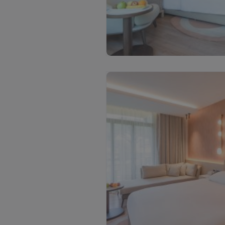
Ž
i
ū
r
ė
t
i
v
i
s
a
s
n
u
o
t
r
a
u
k
a
s
(
4
)