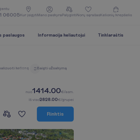
g
e
n
t
u
1 06005
K
u
r
į
s
i
g
y
t
i
M
a
n
o
p
a
s
k
y
r
a
P
a
l
y
g
i
n
t
i
N
o
r
ų
s
ą
r
a
š
a
s
K
e
l
i
o
n
i
ų
k
r
e
p
š
e
l
i
s
s paslaugos
Informacija keliautojui
Tinklaraštis
n
a
l
i
z
u
o
t
i
k
e
l
i
o
n
ę
B
a
i
g
t
i
u
ž
s
a
k
y
m
ą
3
1414.00
n
u
o
€/asm.
2828.00
I
š
v
i
s
o
€/grupei
R
i
n
k
t
i
s