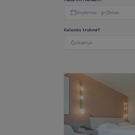
i
š
v
y
k
i
m
a
s
-
g
r
į
ž
i
m
a
s
K
e
l
i
o
n
ė
s
t
r
u
k
m
ė
?
N
a
k
t
y
s