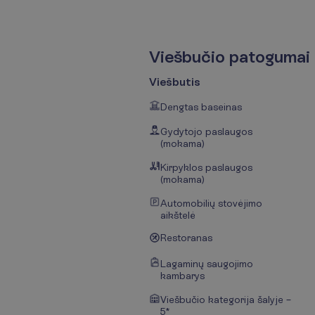
V
i
e
š
b
u
č
i
o
p
a
t
o
g
u
m
a
i
Viešbutis
Dengtas baseinas
Gydytojo paslaugos
(mokama)
Kirpyklos paslaugos
(mokama)
Automobilių stovėjimo
aikštelė
Restoranas
Lagaminų saugojimo
kambarys
Viešbučio kategorija šalyje –
5*