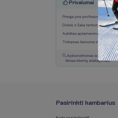
P
r
i
v
a
l
u
m
a
i
Prieiga prie profesionalių golfo 
Didelė ir žalia teritorija
Aukštas aptarnavimo lygis
Tinkamas šeimoms ir sporto mė
„
A
p
i
b
e
n
d
r
i
n
i
m
a
s
s
u
g
e
n
e
r
u
o
t
a
t
i
k
r
a
i
s
k
l
i
e
n
t
ų
a
t
s
i
l
i
e
p
i
m
a
i
s
.
“
P
a
s
i
r
i
n
k
t
i
k
a
m
b
a
r
i
u
s
K
a
d
a
n
o
r
i
k
e
l
i
a
u
t
i
?