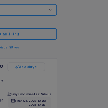
g
i
a
u
f
i
l
t
r
ų
v
i
s
u
s
f
i
l
t
r
u
s
po
A
p
i
e
s
k
r
y
d
į
a +
I
š
v
y
k
i
m
o
m
i
e
s
t
a
s
:
V
i
l
n
i
u
s
 24
5 naktys, 
2026-10-20
 - 
2026-10-25