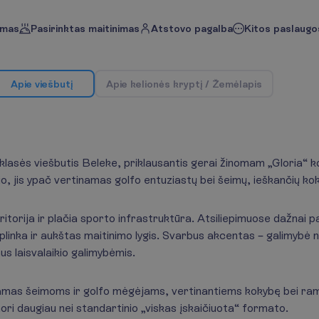
imas
Pasirinktas maitinimas
Atstovo pagalba
Kitos paslaugos
A
p
i
e
v
i
e
š
b
u
t
į
A
p
i
e
k
e
l
i
o
n
ė
s
k
r
y
p
t
į
/
Ž
e
m
ė
l
a
p
i
s
klasės viešbutis Beleke, priklausantis gerai žinomam „Gloria“ k
o, jis ypač vertinamas golfo entuziastų bei šeimų, ieškančių kok
 teritorija ir plačia sporto infrastruktūra. Atsiliepimuose dažnai
linka ir aukštas maitinimo lygis. Svarbus akcentas – galimybė na
aus laisvalaikio galimybėmis.
mas šeimoms ir golfo mėgėjams, vertinantiems kokybę bei rame
nori daugiau nei standartinio „viskas įskaičiuota“ formato.