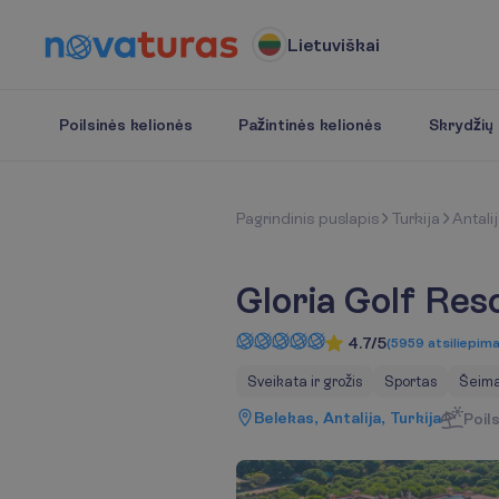
Lietuviškai
Poilsinės kelionės
Pažintinės kelionės
Skrydžių b
P
a
g
r
i
n
d
i
n
i
s
p
u
s
l
a
p
i
s
Turkija
Antali
Gloria Golf Res
4.7/5
(
5959
atsiliepima
Sveikata ir grožis
Sportas
Šeim
Belekas, Antalija, Turkija
Poil