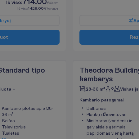
714.00
I
š
v
i
s
o
:
€/asm.
I
š
v
i
s
o
1428.00
€/grupei
k
r
y
d
į
A
u
o
t
i
R
e
z
Standard tipo
Theodora Buildin
kambarys
2
čiuota +
28-36 m²
Viskas įs
K
a
m
b
a
r
i
o
p
a
t
o
g
u
m
a
i
Kambario plotas apie 28-
Balkonas
36 m²
Plaukų džiovintuvas
Seifas
Mini baras (vandeniu ir
Televizorius
gaiviaisiais gėrimais
Tualetas
papildomas vieną kartą