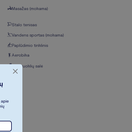
Masažas (mokama)
Stalo tenisas
Vandens sportas (mokama)
Paplūdimio tinklinis
Aerobika
Treniruoklių salė
ių
 apie
nių