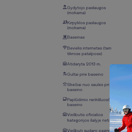
Gydytojo paslaugos
(mokama)
Kirpyklos paslaugos
(mokama)
Baseinas
Bevielis internetas (tam
tikrose patalpose)
Atidaryta 2013 m.
Gultai prie baseino
Skėčiai nuo saulės prie
baseino
Paplūdimio rankšluosčiai prie
baseino
Viešbutis oficialios
kategorijos šalyje neturi
Viešbutį sudaro pagrindinis