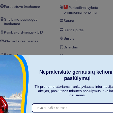
Parduotuvė (mokama)
Periodiškai vyksta
pramoginiai renginiai
Skalbimo paslaugos
Sauna
(mokama)
Garinė pirtis
Kambarių skaičius – 213
Smigis
A'la carte restoranas
Biliardas
Barai – 4
Vandens gimnastika
Gultai paplūdimyje
Nepraleiskite geriausių kelion
Skėčiai nuo saulės
paplūdimyje
pasiūlymų!
Paplūdimio rankšluosčiai
Tik prenumeratoriams - ankstyviausia informacija
paplūdimyje
akcijas, paskutinės minutės pasiūlymus ir kelio
naujienas.
Pagrindinis restoranas
Iš dalies renovuota 2021 m.