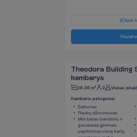
A
p
i
e
s
R
e
z
e
r
v
Theodora Building 
kambarys
2
28-36 m²
Viskas įskai
K
a
m
b
a
r
i
o
p
a
t
o
g
u
m
a
i
Balkonas
Plaukų džiovintuvas
Mini baras (vandeniu ir
gaiviaisiais gėrimais
papildomas vieną kartą