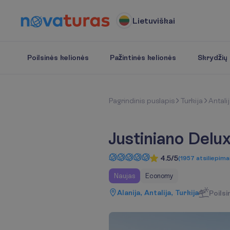
Lietuviškai
Poilsinės kelionės
Pažintinės kelionės
Skrydžių b
P
a
g
r
i
n
d
i
n
i
s
p
u
s
l
a
p
i
s
Turkija
Antali
Justiniano Delu
4.5/5
(
1957
atsiliepima
Naujas
Economy
Alanija, Antalija, Turkija
Poilsi