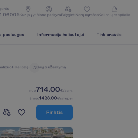
g
e
n
t
u
1 06005
K
u
r
į
s
i
g
y
t
i
M
a
n
o
p
a
s
k
y
r
a
P
a
l
y
g
i
n
t
i
N
o
r
ų
s
ą
r
a
š
a
s
K
e
l
i
o
n
i
ų
k
r
e
p
š
e
l
i
s
s paslaugos
Informacija keliautojui
Tinklaraštis
n
a
l
i
z
u
o
t
i
k
e
l
i
o
n
ę
B
a
i
g
t
i
u
ž
s
a
k
y
m
ą
3
714.00
n
u
o
€/asm.
1428.00
I
š
v
i
s
o
€/grupei
R
i
n
k
t
i
s