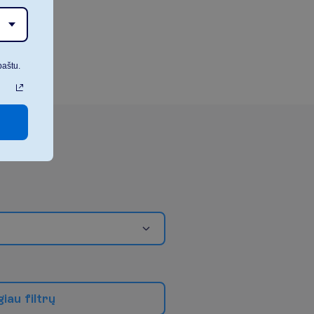
paštu.
g
i
a
u
f
i
l
t
r
ų