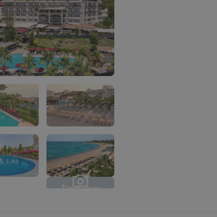
Ž
i
ū
r
ė
t
i
v
i
s
a
s
n
u
o
t
r
a
u
k
a
s
(
2
0
)