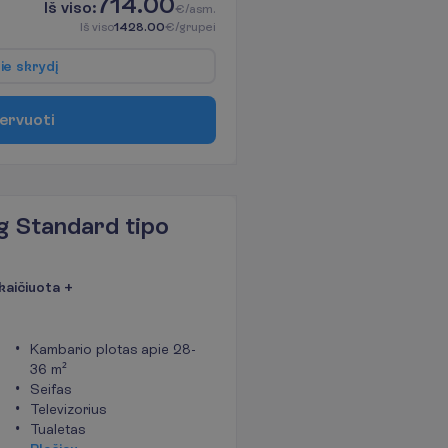
714.00
I
š
v
i
s
o
:
€/asm.
I
š
v
i
s
o
1428.00
€/grupei
p
i
e
s
k
r
y
d
į
e
r
v
u
o
t
i
g Standard tipo
kaičiuota +
Kambario plotas apie 28-
36 m²
Seifas
Televizorius
Tualetas