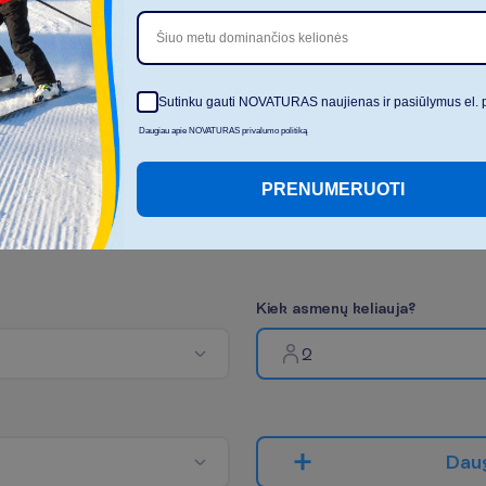
Šiuo metu dominančios kelionės
R
o
d
y
t
i
v
i
s
u
s
Sutinku gauti NOVATURAS naujienas ir pasiūlymus el. 
Daugiau apie NOVATURAS privalumo politiką
PRENUMERUOTI
K
i
e
k
a
s
m
e
n
ų
k
e
l
i
a
u
j
a
?
2
D
a
u