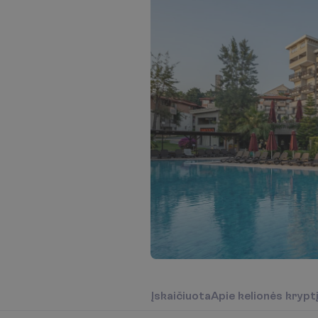
Į
s
k
a
i
č
i
u
o
t
a
A
p
i
e
k
e
l
i
o
n
ė
s
k
r
y
p
t