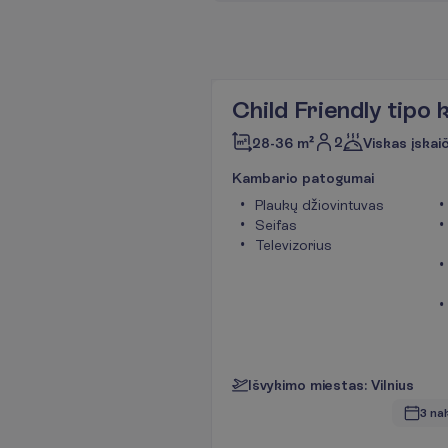
Child Friendly tipo
2
28-36 m²
Viskas įskai
K
a
m
b
a
r
i
o
p
a
t
o
g
u
m
a
i
Plaukų džiovintuvas
Seifas
Televizorius
I
š
v
y
k
i
m
o
m
i
e
s
t
a
s
:
V
i
l
n
i
u
s
3 na