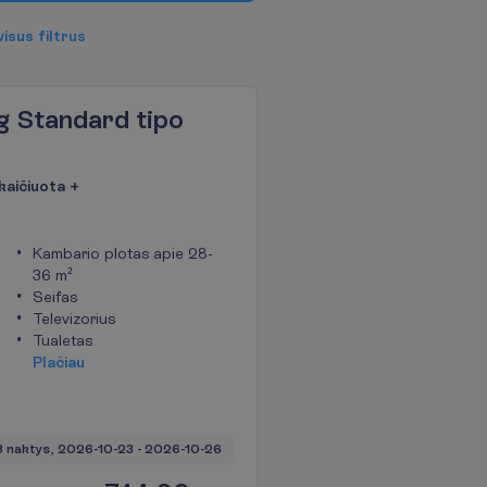
v
i
s
u
s
f
i
l
t
r
u
s
g Standard tipo
kaičiuota +
Kambario plotas apie 28-
36 m²
Seifas
Televizorius
Tualetas
P
l
a
č
i
a
u
3 naktys, 
2026-10-23
 - 
2026-10-26