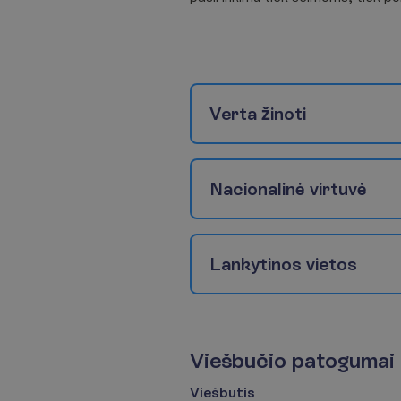
V
e
r
t
a
ž
i
n
o
t
i
N
a
c
i
o
n
a
l
i
n
ė
v
i
r
t
u
v
ė
L
a
n
k
y
t
i
n
o
s
v
i
e
t
o
s
V
i
e
š
b
u
č
i
o
p
a
t
o
g
u
m
a
i
Viešbutis