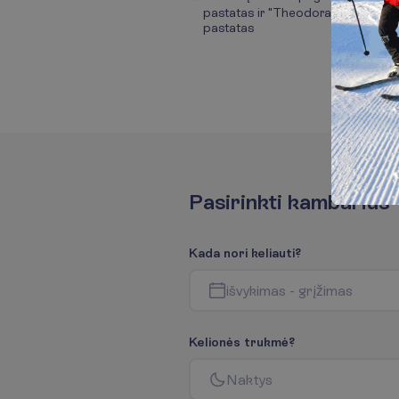
pastatas ir "Theodora"
pastatas
P
a
s
i
r
i
n
k
t
i
k
a
m
b
a
r
i
u
s
K
a
d
a
n
o
r
i
k
e
l
i
a
u
t
i
?
i
š
v
y
k
i
m
a
s
-
g
r
į
ž
i
m
a
s
K
e
l
i
o
n
ė
s
t
r
u
k
m
ė
?
N
a
k
t
y
s