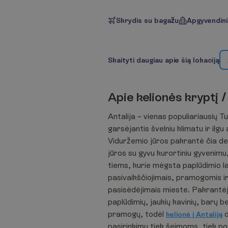
Skrydis su bagažu
Apgyvendin
S
k
a
i
t
y
t
i
d
a
u
g
i
a
u
a
p
i
e
š
i
ą
l
o
k
a
c
i
j
ą
A
p
i
e
k
e
l
i
o
n
ė
s
k
r
y
p
t
į
/
Antalija – vienas populiariausių T
garsėjantis švelniu klimatu ir ilg
Viduržemio jūros pakrantė čia der
jūros su gyvu kurortiniu gyvenimu
tiems, kurie mėgsta paplūdimio la
pasivaikščiojimais, pramogomis ir
pasisėdėjimais mieste. Pakrantėj
paplūdimių, jaukių kavinių, barų b
pramogų, todėl
d
kelionė į Antaliją
pasirinkimu tiek šeimoms, tiek p