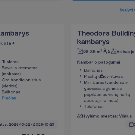
I
š
v
a
l
y
t
i
 kambarys
Theodora Buildin
kambarys
čiuota +
2
28-36 m²
Viskas įs
Tualetas
K
a
m
b
a
r
i
o
p
a
t
o
g
u
m
a
i
Bevielis internetas
Balkonas
(mokama)
Plaukų džiovintuvas
Oro kondicionierius
Mini baras (vandeniu ir
(vietinis)
gaiviaisiais gėrimais
Balkonas
papildomas vieną kartą
P
l
a
č
i
a
u
apsistojimo metu)
Telefonas
I
š
v
y
k
i
m
o
m
i
e
s
t
a
s
:
V
i
l
n
i
u
s
ktys, 
2026-10-22
 - 
2026-10-25