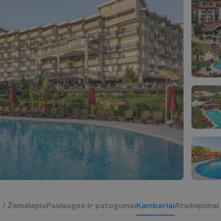
į
/
Ž
e
m
ė
l
a
p
i
s
P
a
s
l
a
u
g
o
s
i
r
p
a
t
o
g
u
m
a
i
K
a
m
b
a
r
i
a
i
Atsiliepimai