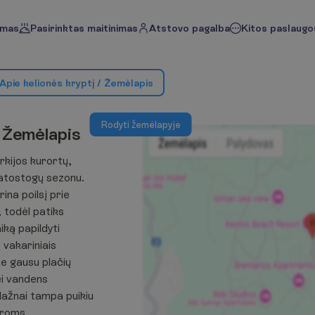
imas
Pasirinktas maitinimas
Atstovo pagalba
Kitos paslaugos
A
p
i
e
k
e
l
i
o
n
ė
s
k
r
y
p
t
į
/
Ž
e
m
ė
l
a
p
i
s
R
o
d
y
t
i
ž
e
m
ė
l
a
p
y
j
e
Ž
e
m
ė
l
a
p
i
s
urkijos kurortų,
u atostogų sezonu.
ina poilsį prie
, todėl patiks
iką papildyti
 vakariniais
e gausu plačių
ei vandens
ažnai tampa puikiu
oroms.