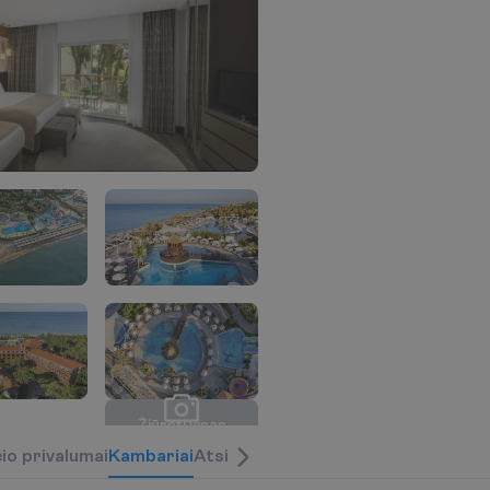
Ž
i
ū
r
ė
t
i
v
i
s
a
s
n
u
o
t
r
a
u
k
a
s
(
3
9
)
č
i
o
p
r
i
v
a
l
u
m
a
i
K
a
m
b
a
r
i
a
i
Atsiliepimai