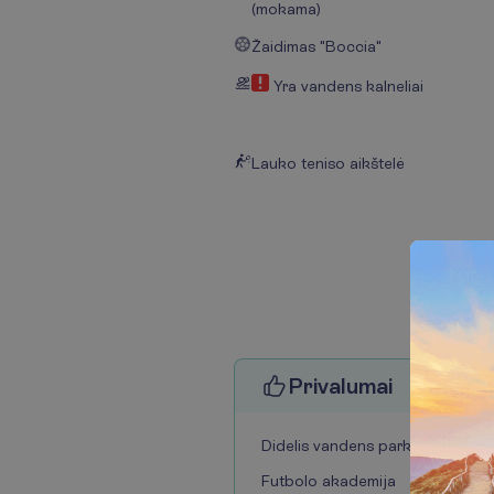
(mokama)
Žaidimas "Boccia"
Yra vandens kalneliai
Lauko teniso aikštelė
P
r
i
v
a
l
u
m
a
i
Didelis vandens parkas
Futbolo akademija