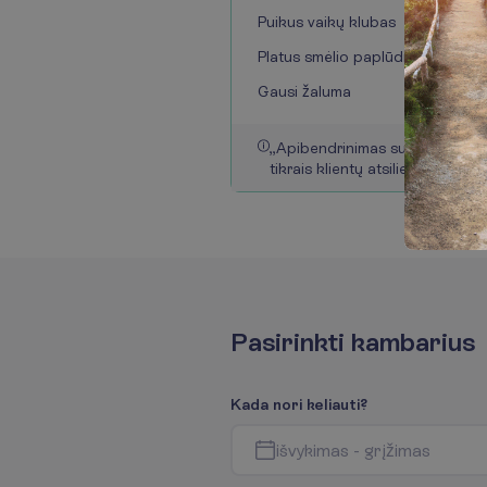
Puikus vaikų klubas
Platus smėlio paplūdimys
Gausi žaluma
„
A
p
i
b
e
n
d
r
i
n
i
m
a
s
s
u
g
e
n
e
r
u
o
t
a
t
i
k
r
a
i
s
k
l
i
e
n
t
ų
a
t
s
i
l
i
e
p
i
m
a
i
s
.
“
P
a
s
i
r
i
n
k
t
i
k
a
m
b
a
r
i
u
s
K
a
d
a
n
o
r
i
k
e
l
i
a
u
t
i
?
i
š
v
y
k
i
m
a
s
-
g
r
į
ž
i
m
a
s