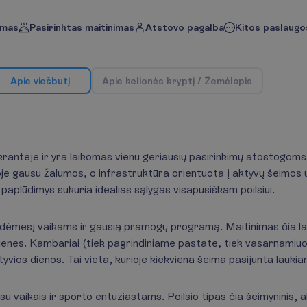
imas
Pasirinktas maitinimas
Atstovo pagalba
Kitos paslaugos
A
p
i
e
v
i
e
š
b
u
t
į
A
p
i
e
k
e
l
i
o
n
ė
s
k
r
y
p
t
į
/
Ž
e
m
ė
l
a
p
i
s
akrantėje ir yra laikomas vienu geriausių pasirinkimų atostogoms 
rioje gausu žalumos, o infrastruktūra orientuota į aktyvų šeimos
paplūdimys sukuria idealias sąlygas visapusiškam poilsiui.
ą dėmesį vaikams ir gausią pramogų programą. Maitinimas čia laba
enes. Kambariai (tiek pagrindiniame pastate, tiek vasarnamiuo
yvios dienos. Tai vieta, kurioje kiekviena šeima pasijunta lauki
 vaikais ir sporto entuziastams. Poilsio tipas čia šeimyninis, a