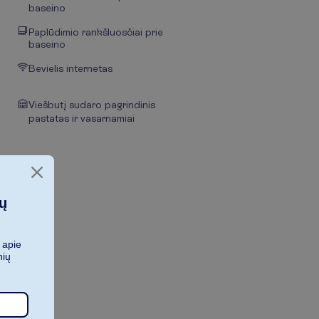
baseino
Paplūdimio rankšluosčiai prie
baseino
Bevielis internetas
Viešbutį sudaro pagrindinis
pastatas ir vasarnamiai
ių
 apie
nių