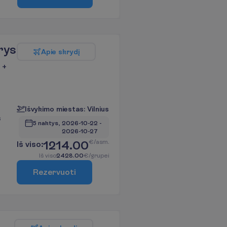
rys
A
p
i
e
s
k
r
y
d
į
 +
I
š
v
y
k
i
m
o
m
i
e
s
t
a
s
:
V
i
l
n
i
u
s
s
5 naktys, 
2026-10-22
 - 
2026-10-27
1214.00
€/asm.
I
š
v
i
s
o
:
I
š
v
i
s
o
2428.00
€/grupei
R
e
z
e
r
v
u
o
t
i