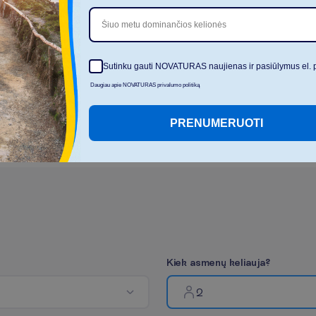
Šiuo metu dominančios kelionės
Sutinku gauti NOVATURAS naujienas ir pasiūlymus el. 
Daugiau apie NOVATURAS privalumo politiką
s
d
i
r
b
t
i
n
i
o
i
n
t
e
l
e
k
t
o
,
r
e
m
i
a
n
t
i
s
PRENUMERUOTI
K
i
e
k
a
s
m
e
n
ų
k
e
l
i
a
u
j
a
?
2