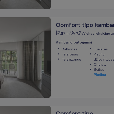
Comfort tipo kamba
2
27 m²
Viskas įskaičiuota
K
a
m
b
a
r
i
o
p
a
t
o
g
u
m
a
i
Balkonas
Tualetas
Telefonas
Plaukų
Televizorius
džiovintuva
Chalatai
Seifas
P
l
a
č
i
a
u
Comfort tipo