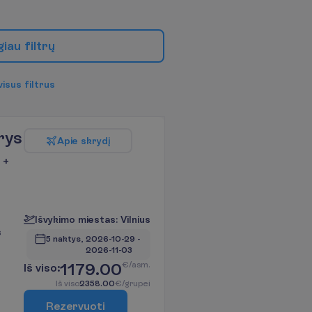
g
i
a
u
f
i
l
t
r
ų
v
i
s
u
s
f
i
l
t
r
u
s
rys
A
p
i
e
s
k
r
y
d
į
 +
I
š
v
y
k
i
m
o
m
i
e
s
t
a
s
:
V
i
l
n
i
u
s
s
5 naktys, 
2026-10-29
 - 
2026-11-03
1179.00
€/asm.
I
š
v
i
s
o
:
I
š
v
i
s
o
2358.00
€/grupei
R
e
z
e
r
v
u
o
t
i