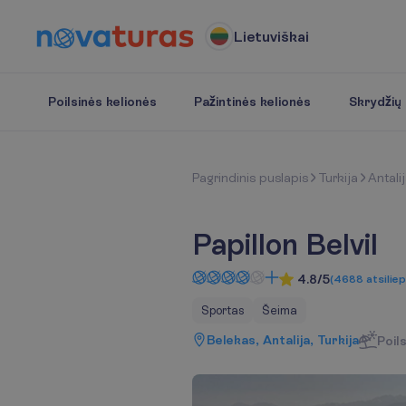
Lietuviškai
Poilsinės kelionės
Pažintinės kelionės
Skrydžių b
P
a
g
r
i
n
d
i
n
i
s
p
u
s
l
a
p
i
s
Turkija
Antali
Papillon Belvil
4.8/5
(
4688
atsilie
Sportas
Šeima
Belekas, Antalija, Turkija
Poil