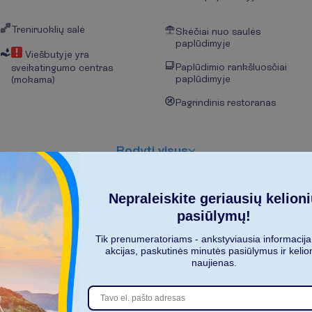
Treniruoklių salė
Skėčiai nuo saulės
paplūdimyje
Viešbutyje yra
Paplūdimio rankšluosčiai
sveikatingumo centras
paplūdimyje
(mokama)
Pagrindinis restoranas
R
o
d
y
t
i
v
i
s
u
s
Nepraleiskite geriausių kelion
pasiūlymų!
Tik prenumeratoriams - ankstyviausia informacija
akcijas, paskutinės minutės pasiūlymus ir kelio
naujienas.