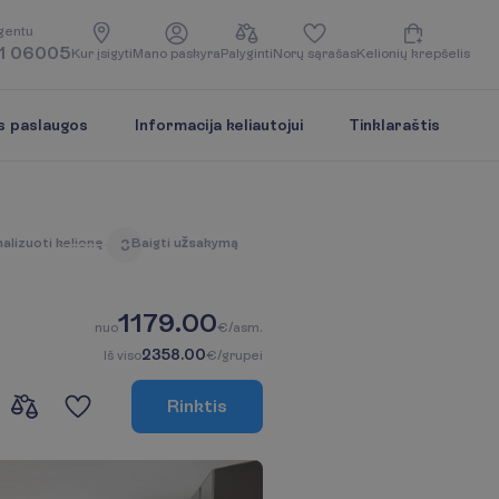
g
e
n
t
u
1 06005
K
u
r
į
s
i
g
y
t
i
M
a
n
o
p
a
s
k
y
r
a
P
a
l
y
g
i
n
t
i
N
o
r
ų
s
ą
r
a
š
a
s
K
e
l
i
o
n
i
ų
k
r
e
p
š
e
l
i
s
s paslaugos
Informacija keliautojui
Tinklaraštis
n
a
l
i
z
u
o
t
i
k
e
l
i
o
n
ę
B
a
i
g
t
i
u
ž
s
a
k
y
m
ą
3
1179.00
n
u
o
€/asm.
2358.00
I
š
v
i
s
o
€/grupei
R
i
n
k
t
i
s