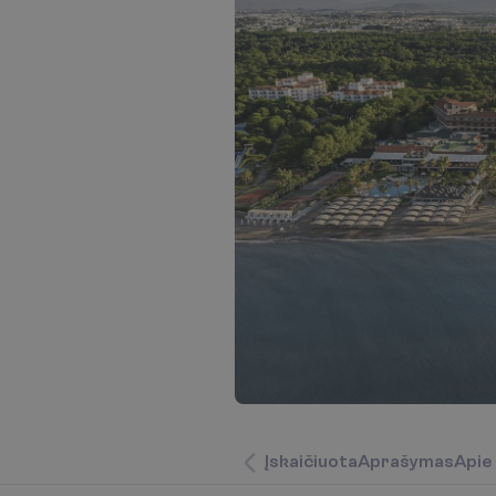
Į
s
k
a
i
č
i
u
o
t
a
A
p
r
a
š
y
m
a
s
A
p
i
e