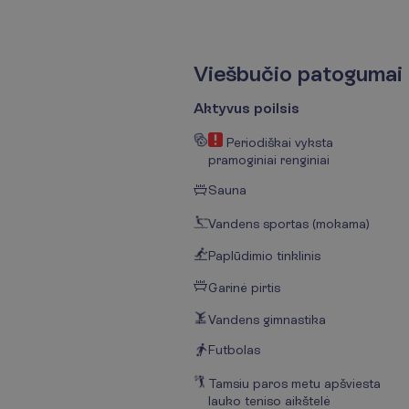
V
i
e
š
b
u
č
i
o
p
a
t
o
g
u
m
a
i
Aktyvus poilsis
Periodiškai vyksta
pramoginiai renginiai
Sauna
Vandens sportas (mokama)
Paplūdimio tinklinis
Garinė pirtis
Vandens gimnastika
Futbolas
Tamsiu paros metu apšviesta
lauko teniso aikštelė