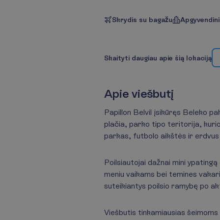
Skrydis su bagažu
Apgyvendin
S
k
a
i
t
y
t
i
d
a
u
g
i
a
u
a
p
i
e
š
i
ą
l
o
k
a
c
i
j
ą
A
p
i
e
v
i
e
š
b
u
t
į
Papillon Belvil įsikūręs Beleko p
plačia, parko tipo teritorija, ku
parkas, futbolo aikštės ir erdvus 
Poilsiautojai dažnai mini ypating
meniu vaikams bei temines vakari
suteikiantys poilsio ramybę po akt
Viešbutis tinkamiausias šeimoms su