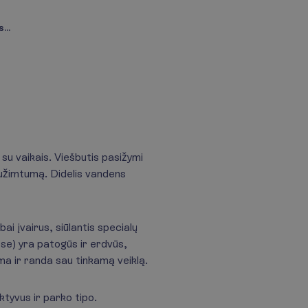
...
su vaikais. Viešbutis pasižymi
 užimtumą. Didelis vandens
i įvairus, siūlantis specialų
se) yra patogūs ir erdvūs,
ama ir randa sau tinkamą veiklą.
ktyvus ir parko tipo.