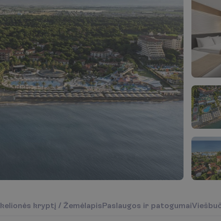
k
e
l
i
o
n
ė
s
k
r
y
p
t
į
/
Ž
e
m
ė
l
a
p
i
s
P
a
s
l
a
u
g
o
s
i
r
p
a
t
o
g
u
m
a
i
V
i
e
š
b
u