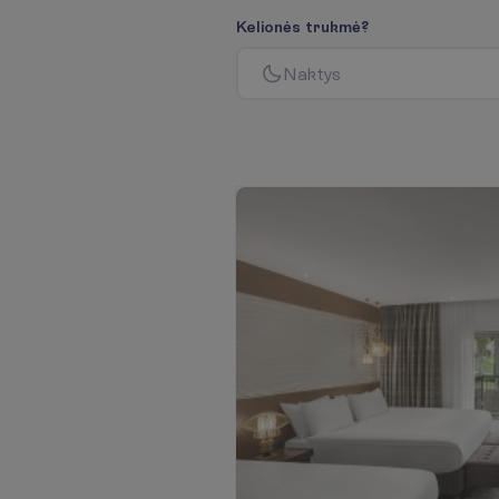
K
e
l
i
o
n
ė
s
t
r
u
k
m
ė
?
N
a
k
t
y
s