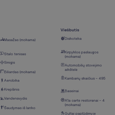
Viešbutis
Diskoteka
Masažas (mokama)
Kirpyklos paslaugos
Stalo tenisas
(mokama)
Smigis
Automobilių stovėjimo
aikštelė
Biliardas (mokama)
Kambarių skaičius – 495
Aerobika
Krepšinis
Baseinai
Vandensvydis
A'la carte restoranai – 4
(mokama)
Šaudymas iš lanko
Gultai paplūdimyje