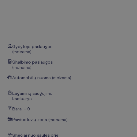
Gydytojo paslaugos
(mokama)
Skalbimo paslaugos
(mokama)
Automobilių nuoma (mokama)
Lagaminų saugojimo
kambarys
Barai – 9
Parduotuvių zona (mokama)
Skėčiai nuo saulės prie