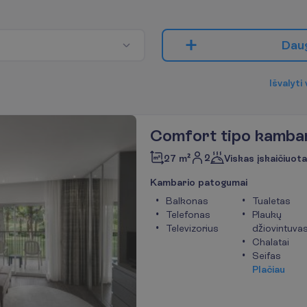
D
a
u
I
š
v
a
l
y
t
i
Comfort tipo kamba
2
27 m²
Viskas įskaičiuota
K
a
m
b
a
r
i
o
p
a
t
o
g
u
m
a
i
Balkonas
Tualetas
Telefonas
Plaukų
Televizorius
džiovintuva
Chalatai
Seifas
P
l
a
č
i
a
u