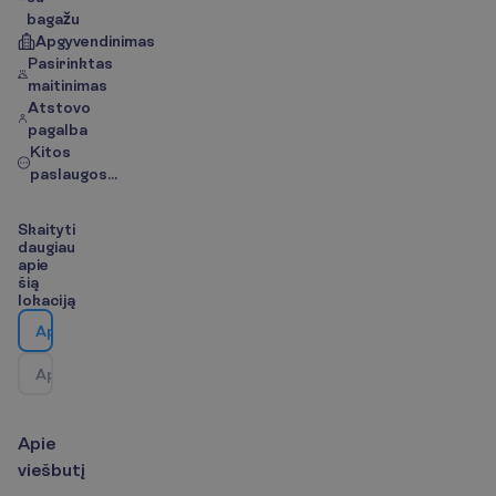
bagažu
Apgyvendinimas
Pasirinktas
maitinimas
Atstovo
pagalba
Kitos
paslaugos...
S
k
a
i
t
y
t
i
d
a
u
g
i
a
u
a
p
i
e
š
i
ą
l
o
k
a
c
i
j
ą
A
p
i
e
v
i
e
š
b
u
t
į
A
p
i
e
k
e
l
i
o
n
ė
s
k
r
y
p
t
į
/
Ž
e
m
ė
l
a
p
i
s
A
p
i
e
v
i
e
š
b
u
t
į