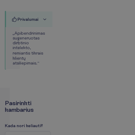
P
r
i
v
a
l
u
m
a
i
„
A
p
i
b
e
n
d
r
i
n
i
m
a
s
s
u
g
e
n
e
r
u
o
t
a
s
d
i
r
b
t
i
n
i
o
i
n
t
e
l
e
k
t
o
,
r
e
m
i
a
n
t
i
s
t
i
k
r
a
i
s
k
l
i
e
n
t
ų
a
t
s
i
l
i
e
p
i
m
a
i
s
.
“
P
a
s
i
r
i
n
k
t
i
k
a
m
b
a
r
i
u
s
K
a
d
a
n
o
r
i
k
e
l
i
a
u
t
i
?