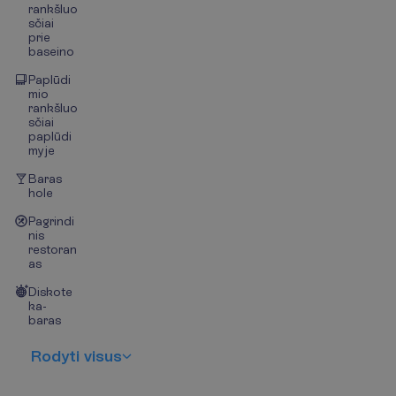
rankšluo
sčiai
prie
baseino
Paplūdi
mio
rankšluo
sčiai
paplūdi
myje
Baras
hole
Pagrindi
nis
restoran
as
Diskote
ka-
baras
R
o
d
y
t
i
v
i
s
u
s