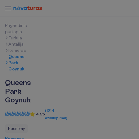
P
a
g
r
i
n
d
i
n
i
s
p
u
s
l
a
p
i
s
Turkija
Antalija
Kemeras
Queens
Park
Goynuk
Queens
Park
Goynuk
(
1514
4.1/5
atsiliepimai
)
Economy
Kemeras,