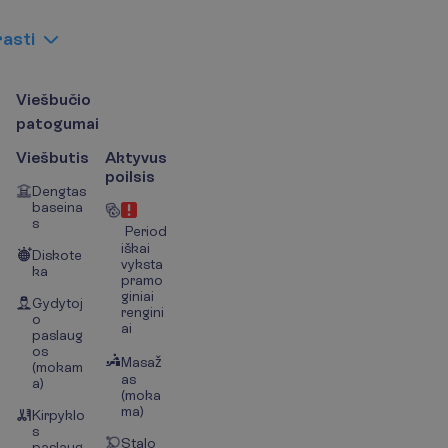
r
a
s
t
i
V
i
e
š
b
u
č
i
o
p
a
t
o
g
u
m
a
i
Viešbutis
Aktyvus
poilsis
Dengtas
baseina
s
Period
iškai
Diskote
vyksta
ka
pramo
giniai
Gydytoj
rengini
o
ai
paslaug
os
Masaž
(mokam
as
a)
(moka
ma)
Kirpyklo
s
Stalo
paslaug