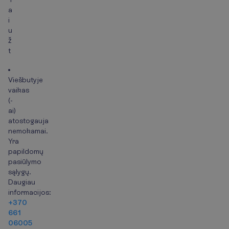
a
i
u
ž
t
Viešbutyje
vaikas
(-
ai)
atostogauja
nemokamai.
Yra
papildomų
pasiūlymo
sąlygų.
Daugiau
informacijos:
+370
661
06005