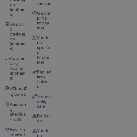
tenisas
os
(mokam
Garinė
a)
pirtis
(moka
Skalbim
ma)
o
paslaug
Vande
os
ns
(mokam
sporta
a)
s
(moka
Automo
ma)
bilių
nuoma
Paplūd
(mokam
imio
a)
tinklini
s
Užkandž
ių baras
Treniru
oklių
Kambari
salė
ų
skaičius
Baidar
– 475
ės
Bevielis
Vande
internet
ns