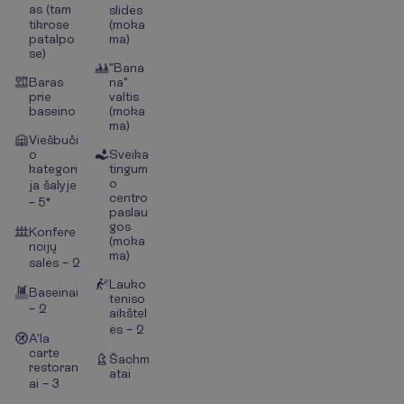
as (tam
slidės
tikrose
(moka
patalpo
ma)
se)
"Bana
Baras
na"
prie
valtis
baseino
(moka
ma)
Viešbuči
o
Sveika
kategori
tingum
o
ja šalyje
centro
– 5*
paslau
gos
Konfere
(moka
ncijų
ma)
salės – 2
Lauko
Baseinai
teniso
– 2
aikštel
ės – 2
A'la
carte
Šachm
restoran
atai
ai – 3