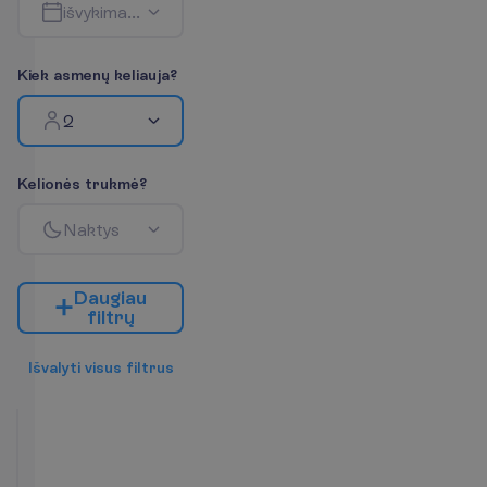
i
š
v
y
k
i
m
a
s
-
g
r
į
ž
i
m
a
s
K
i
e
k
a
s
m
e
n
ų
k
e
l
i
a
u
j
a
?
2
K
e
l
i
o
n
ė
s
t
r
u
k
m
ė
?
N
a
k
t
y
s
D
a
u
g
i
a
u
f
i
l
t
r
ų
I
š
v
a
l
y
t
i
v
i
s
u
s
f
i
l
t
r
u
s