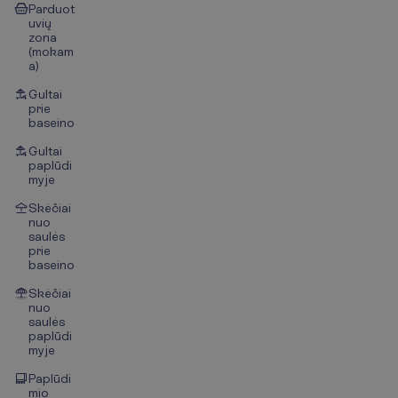
Parduot
uvių
zona
(mokam
a)
Gultai
prie
baseino
Gultai
paplūdi
myje
Skėčiai
nuo
saulės
prie
baseino
Skėčiai
nuo
saulės
paplūdi
myje
Paplūdi
mio