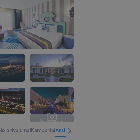
Ž
i
ū
r
ė
t
i
v
i
s
a
s
n
u
o
t
r
a
u
k
a
s
(
2
0
)
č
i
o
p
r
i
v
a
l
u
m
a
i
K
a
m
b
a
r
i
a
i
Atsiliepimai