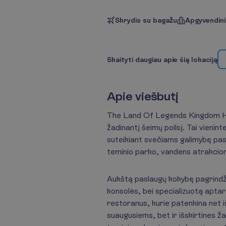
Skrydis su bagažu
Apgyvendin
S
k
a
i
t
y
t
i
d
a
u
g
i
a
u
a
p
i
e
š
i
ą
l
o
k
a
c
i
j
ą
A
p
i
e
v
i
e
š
b
u
t
į
The Land Of Legends Kingdom Hote
žadinantį šeimų poilsį. Tai vienin
suteikiant svečiams galimybę pasij
teminio parko, vandens atrakcionų
Aukštą paslaugų kokybę pagrindži
konsolės, bei specializuotą aptar
restoranus, kurie patenkina net 
suaugusiems, bet ir išskirtines 