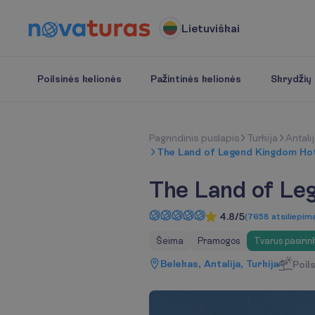
Lietuviškai
Poilsinės kelionės
Pažintinės kelionės
Skrydžių b
P
a
g
r
i
n
d
i
n
i
s
p
u
s
l
a
p
i
s
Turkija
Antali
The Land of Legend Kingdom Ho
The Land of Le
4.8/5
(
7658
atsiliepim
Šeima
Pramogos
Tvarus pasirin
Belekas, Antalija, Turkija
P
o
i
l