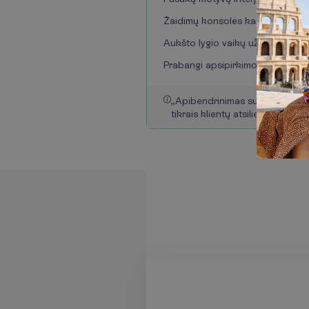
Žaidimų konsolės kambariuose
Aukšto lygio vaikų užimtumas
Prabangi apsipirkimo alėja
„
A
p
i
b
e
n
d
r
i
n
i
m
a
s
s
u
g
e
n
e
r
u
o
t
a
t
i
k
r
a
i
s
k
l
i
e
n
t
ų
a
t
s
i
l
i
e
p
i
m
a
i
s
.
“