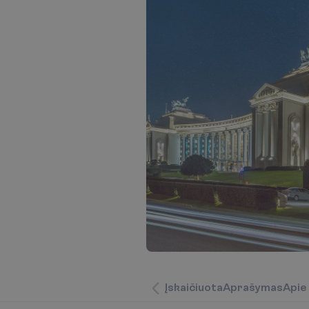
Į
s
k
a
i
č
i
u
o
t
a
A
p
r
a
š
y
m
a
s
A
p
i
e