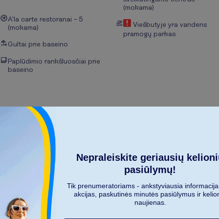
(mokama)
A'la carte restoranai – 5
Viešbutyje yra vandens
(mokama)
pramogų parkas
Gultai prie baseino
Paplūdimio rankšluosčiai prie
baseino
R
o
d
y
t
i
v
i
s
u
s
Nepraleiskite geriausių kelion
pasiūlymų!
Tik prenumeratoriams - ankstyviausia informacija
akcijas, paskutinės minutės pasiūlymus ir kelio
naujienas.
arką