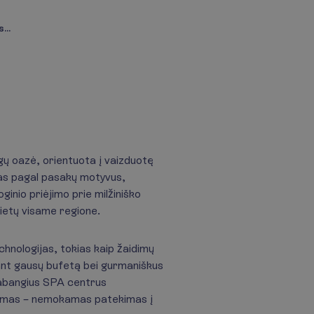
...
gų oazė, orientuota į vaizduotę
urtas pagal pasakų motyvus,
ginio priėjimo prie milžiniško
vietų visame regione.
hnologijas, tokias kaip žaidimų
lant gausų bufetą bei gurmaniškus
rabangius SPA centrus
valumas – nemokamas patekimas į