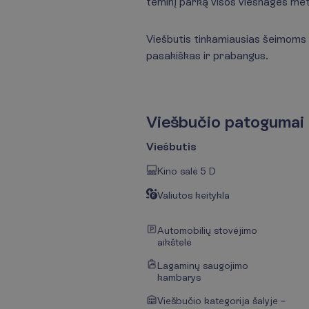
teminį parką visos viešnagės met
Viešbutis tinkamiausias šeimoms su
pasakiškas ir prabangus.
V
i
e
š
b
u
č
i
o
p
a
t
o
g
u
m
a
i
Viešbutis
Kino salė 5 D
Valiutos keitykla
Automobilių stovėjimo
aikštelė
Lagaminų saugojimo
kambarys
Viešbučio kategorija šalyje –