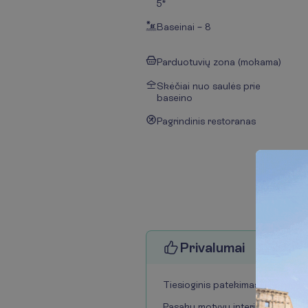
5*
Baseinai – 8
Parduotuvių zona (mokama)
Skėčiai nuo saulės prie
baseino
Pagrindinis restoranas
P
r
i
v
a
l
u
m
a
i
Tiesioginis patekimas į teminį p
Pasakų motyvų interjeras