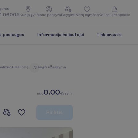
g
e
n
t
u
1 06005
K
u
r
į
s
i
g
y
t
i
M
a
n
o
p
a
s
k
y
r
a
P
a
l
y
g
i
n
t
i
N
o
r
ų
s
ą
r
a
š
a
s
K
e
l
i
o
n
i
ų
k
r
e
p
š
e
l
i
s
s paslaugos
Informacija keliautojui
Tinklaraštis
n
a
l
i
z
u
o
t
i
k
e
l
i
o
n
ę
B
a
i
g
t
i
u
ž
s
a
k
y
m
ą
3
0.00
n
u
o
€/asm.
R
i
n
k
t
i
s