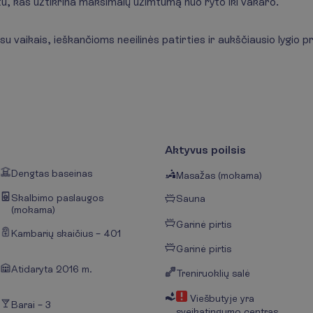
u, kas užtikrina maksimalų užimtumą nuo ryto iki vakaro.
 vaikais, ieškančioms neeilinės patirties ir aukščiausio lygio p
Aktyvus poilsis
Dengtas baseinas
Masažas (mokama)
Skalbimo paslaugos
Sauna
(mokama)
Garinė pirtis
Kambarių skaičius – 401
Garinė pirtis
Atidaryta 2016 m.
Treniruoklių salė
Viešbutyje yra
Barai – 3
sveikatingumo centras