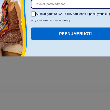
Sutinku gauti NOVATURAS naujienas ir pasiūlymus el. 
Daugiau apie NOVATURAS privalumo politiką
PRENUMERUOTI
s
d
i
r
b
t
i
n
i
o
i
n
t
e
l
e
k
t
o
,
r
e
m
i
a
n
t
i
s