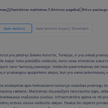
imas
Pasirinktas maitinimas
Atstovo pagalba
Kitos paslaugos
A
p
i
e
v
i
e
š
b
u
t
į
A
p
i
e
k
e
l
i
o
n
ė
s
k
r
y
p
t
į
/
Ž
e
m
ė
l
a
p
i
s
l yra įsikūręs Beleko kurorte, Turkijoje, ir yra unikali pramo
telis šalyje tokio pobūdžio viešbutis, kurio visas interjeras suk
usti tarsi fantazijų pasaulyje. Viešbutis pasirenkamas dėl tiesio
 ir prabangios apsipirkimo alėjos, kuri yra viena lankomiausių 
a atsiliepimai apie kiekviename numeryje esančias pramogų tec
navimą vaikams. Maitinimas čia pasižymi tarptautiniu lygiu, siū
išrankiausius mažuosius svečius. Infrastruktūra apima ne tik p
žaidimų erdves visose viešbučio dalyse. Realus šio objekto pri