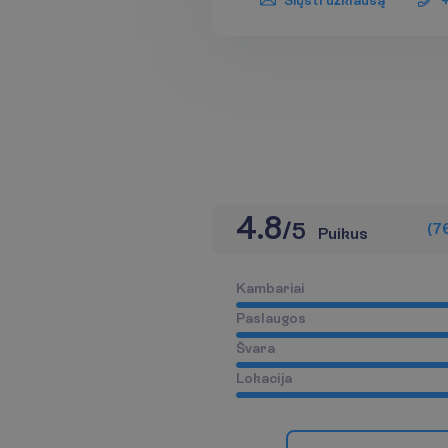
Siųsti užklausą
4.8
/
5
(
7
Puikus
K
a
m
b
a
r
i
a
i
P
a
s
l
a
u
g
o
s
Š
v
a
r
a
L
o
k
a
c
i
j
a