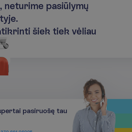
,
n
e
t
u
r
i
m
e
p
a
s
i
ū
l
y
m
ų
t
y
j
e
.
a
t
i
k
r
i
n
t
i
š
i
e
k
t
i
e
k
v
ė
l
i
a
u
spertai pasiruošę tau