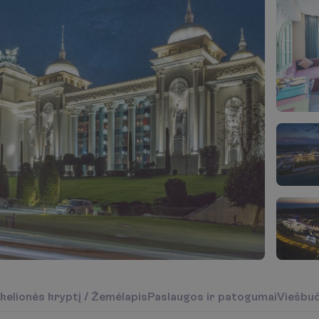
k
e
l
i
o
n
ė
s
k
r
y
p
t
į
/
Ž
e
m
ė
l
a
p
i
s
P
a
s
l
a
u
g
o
s
i
r
p
a
t
o
g
u
m
a
i
V
i
e
š
b
u