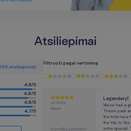
+370 661 06005
Atsiliepimai
F
i
l
t
r
u
o
t
i
p
a
g
a
l
v
e
r
t
i
n
i
m
ą
658
a
t
s
i
l
i
e
p
i
m
a
i
)
4.8
/
5
4.6
/
5
Legendary!
4.8
/
5
Jul-2026
We’ve had a gr
Šeima
4.7
/
5
Theme park an
the kids have 
the trip to the
extra special.
I
š
p
r
a
d
ž
i
ų
p
a
s
k
e
l
b
t
a
: