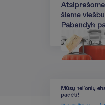
A
t
s
i
p
r
a
š
o
m
e
š
i
a
m
e
v
i
e
š
b
u
P
a
b
a
n
d
y
k
p
Mūsų kelionių ek
padėti!