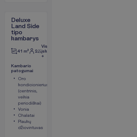
Deluxe
Land Side
tipo
kambarys
Viskas
2
įskaičiuota
41 m²
+
K
a
m
b
a
r
i
o
p
a
t
o
g
u
m
a
i
Oro
Mini baras
kondicionierius
(vandeniu ir
(centrinis,
gaiviaisiais
veikia
gėrimais
periodiškai)
papildomas
Vonia
kiekvieną
Chalatai
dieną)
Plaukų
Telefonas
džiovintuvas
(mokama)
Kambario