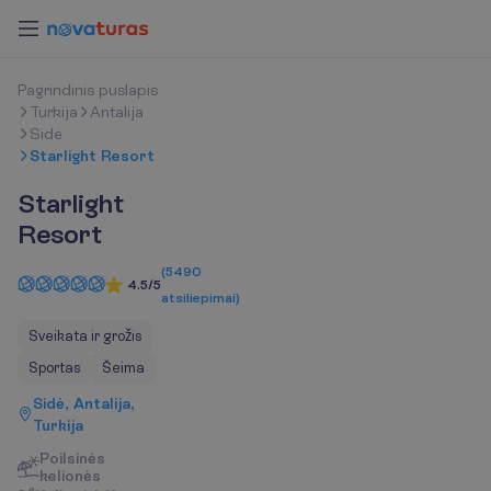
P
a
g
r
i
n
d
i
n
i
s
p
u
s
l
a
p
i
s
Turkija
Antalija
Sidė
Starlight Resort
Starlight
Resort
(
5490
4.5/5
atsiliepimai
)
Sveikata ir grožis
Sportas
Šeima
Sidė, Antalija,
Turkija
Poilsinės
kelionės