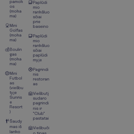
pamok
Paplūdi
os
mio
(moka
rankšluo
ma)
sčiai
prie
Mini
baseino
Golfas
(moka
Paplūdi
ma)
mio
rankšluo
Boulin
sčiai
gas
paplūdi
(moka
myje
ma)
Pagrindi
Mini
nis
Futbol
restoran
as
as
(viešbu
tyje
Viešbutį
Sunris
sudaro
e
pagrindi
Resort
nis ir
)
"Club"
pastatai
Šaudy
mas iš
Viešbuči
lanko
o tipas