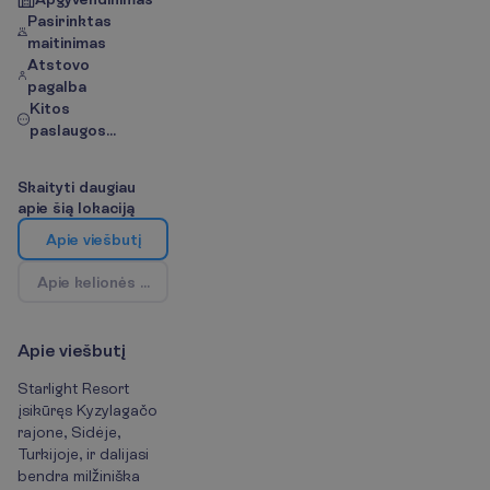
Pasirinktas
maitinimas
Atstovo
pagalba
Kitos
paslaugos...
S
k
a
i
t
y
t
i
d
a
u
g
i
a
u
a
p
i
e
š
i
ą
l
o
k
a
c
i
j
ą
A
p
i
e
v
i
e
š
b
u
t
į
A
p
i
e
k
e
l
i
o
n
ė
s
k
r
y
p
t
į
/
Ž
e
m
ė
l
a
p
i
s
A
p
i
e
v
i
e
š
b
u
t
į
Starlight Resort
įsikūręs Kyzylagačo
rajone, Sidėje,
Turkijoje, ir dalijasi
bendra milžiniška