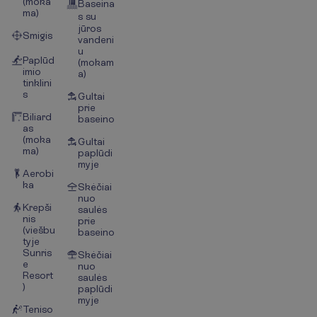
(moka
Baseina
ma)
s su
jūros
Smigis
vandeni
u
Paplūd
(mokam
imio
a)
tinklini
s
Gultai
prie
Biliard
baseino
as
(moka
Gultai
ma)
paplūdi
myje
Aerobi
ka
Skėčiai
nuo
Krepši
saulės
nis
prie
(viešbu
baseino
tyje
Sunris
Skėčiai
e
nuo
Resort
saulės
)
paplūdi
myje
Teniso