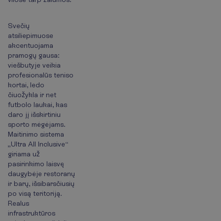
Svečių
atsiliepimuose
akcentuojama
pramogų gausa:
viešbutyje veikia
profesionalūs teniso
kortai, ledo
čiuožykla ir net
futbolo laukai, kas
daro jį išskirtiniu
sporto mėgėjams.
Maitinimo sistema
„Ultra All Inclusive“
giriama už
pasirinkimo laisvę
daugybėje restoranų
ir barų, išsibarsčiusių
po visą teritoriją.
Realus
infrastruktūros