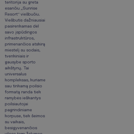
teritorija su greta
esančiu „Sunrise
Resort“ viešbučiu.
Viešbutis dažniausiai
pasirenkamas dėl
savo įspūdingos
infrastruktūros,
primenančios atskirą
miestelį su sodais,
tvenkiniais ir
gausybe sporto
aikštynų. Tai
universalus
kompleksas, kuriame
sau tinkamą poilsio
formatą randa tiek
ramybės ieškantys
poilsiautojai
pagrindiniame
korpuse, tiek šeimos
su vaikais,
besigyvenančios
vilose tarp žalumos.