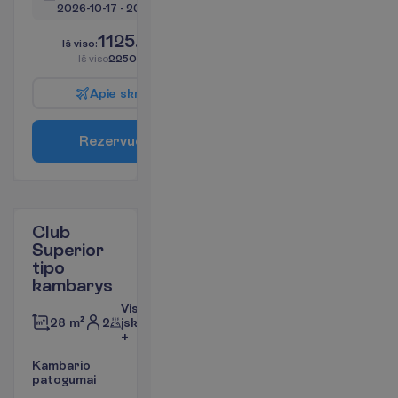
2026-10-17
 - 
2026-10-24
1125.00
I
š
v
i
s
o
:
€/asm.
I
š
v
i
s
o
2250.00
€/grupei
A
p
i
e
s
k
r
y
d
į
R
e
z
e
r
v
u
o
t
i
Club
Superior
tipo
kambarys
Viskas
2
įskaičiuota
28 m²
+
K
a
m
b
a
r
i
o
p
a
t
o
g
u
m
a
i