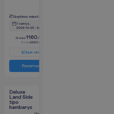
pastate
P
l
a
č
i
a
u
I
š
v
y
k
i
m
o
m
i
e
s
t
a
s
:
V
i
l
n
i
u
s
7 naktys, 
2026-10-25
 - 
2026-11-01
1160.00
I
š
v
i
s
o
:
€/asm.
I
š
v
i
s
o
2320.00
€/grupei
A
p
i
e
s
k
r
y
d
į
R
e
z
e
r
v
u
o
t
i
Deluxe
Land Side
tipo
kambarys
Viskas