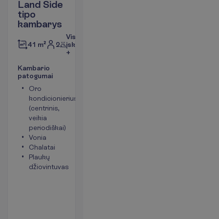
Land Side
tipo
kambarys
Viskas
2
įskaičiuota
41 m²
+
K
a
m
b
a
r
i
o
p
a
t
o
g
u
m
a
i
Oro
Mini baras
kondicionierius
(vandeniu ir
(centrinis,
gaiviaisiais
veikia
gėrimais
periodiškai)
papildomas
Vonia
kiekvieną
Chalatai
dieną)
Plaukų
Telefonas
džiovintuvas
(mokama)
Kambario
plotas apie
41 m²
Kambariai yra
pagrindiniame