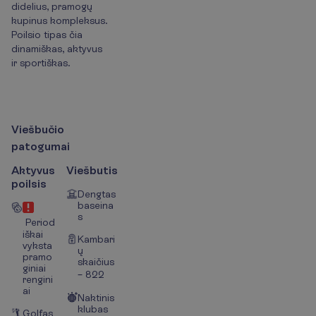
didelius, pramogų
kupinus kompleksus.
Poilsio tipas čia
dinamiškas, aktyvus
ir sportiškas.
V
i
e
š
b
u
č
i
o
p
a
t
o
g
u
m
a
i
Aktyvus
Viešbutis
poilsis
Dengtas
baseina
s
Period
iškai
Kambari
vyksta
ų
pramo
skaičius
giniai
– 822
rengini
ai
Naktinis
klubas
Golfas