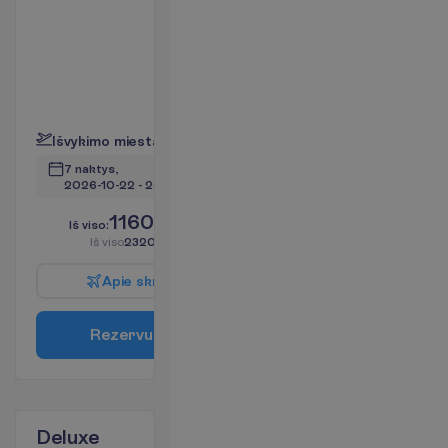
plotas apie
41 m²
Kambariai yra
pagrindiniame
pastate
P
l
a
č
i
a
u
I
š
v
y
k
i
m
o
m
i
e
s
t
a
s
:
V
i
l
n
i
u
s
7 naktys, 
2026-10-22
 - 
2026-10-29
1160.00
I
š
v
i
s
o
:
€/asm.
I
š
v
i
s
o
2320.00
€/grupei
A
p
i
e
s
k
r
y
d
į
R
e
z
e
r
v
u
o
t
i
Deluxe