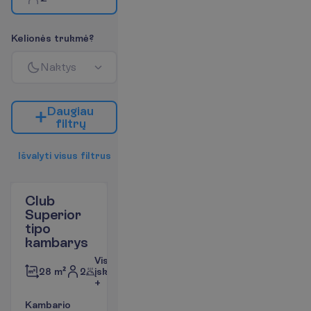
K
e
l
i
o
n
ė
s
t
r
u
k
m
ė
?
N
a
k
t
y
s
D
a
u
g
i
a
u
f
i
l
t
r
ų
I
š
v
a
l
y
t
i
v
i
s
u
s
f
i
l
t
r
u
s
Club
Superior
tipo
kambarys
Viskas
2
įskaičiuota
28 m²
+
K
a
m
b
a
r
i
o