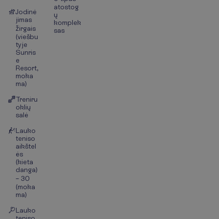
atostog
Jodinė
ų
jimas
komplek
žirgais
sas
(viešbu
tyje
Sunris
e
Resort,
moka
ma)
Treniru
oklių
salė
Lauko
teniso
aikštel
ės
(kieta
danga)
– 30
(moka
ma)
Lauko
teniso