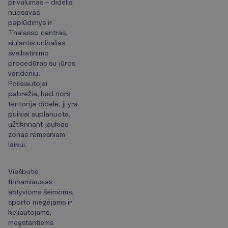
privalumas – didelis
nuosavas
paplūdimys ir
Thalasso centras,
siūlantis unikalias
sveikatinimo
procedūras su jūros
vandeniu.
Poilsiautojai
pabrėžia, kad nors
teritorija didelė, ji yra
puikiai suplanuota,
užtikrinant jaukias
zonas ramesniam
laikui.
Viešbutis
tinkamiausias
aktyvioms šeimoms,
sporto mėgėjams ir
keliautojams,
mėgstantiems