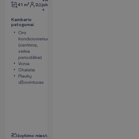
2
įskaičiuota
41 m²
+
K
a
m
b
a
r
i
o
p
a
t
o
g
u
m
a
i
Oro
Mini baras
kondicionierius
(vandeniu ir
(centrinis,
gaiviaisiais
veikia
gėrimais
periodiškai)
papildomas
Vonia
kiekvieną
Chalatai
dieną)
Plaukų
Telefonas
džiovintuvas
(mokama)
Kambario
plotas apie
41 m²
Kambariai yra
pagrindiniame
pastate
P
l
a
č
i
a
u
I
š
v
y
k
i
m
o
m
i
e
s
t
a
s
:
V
i
l
n
i
u
s