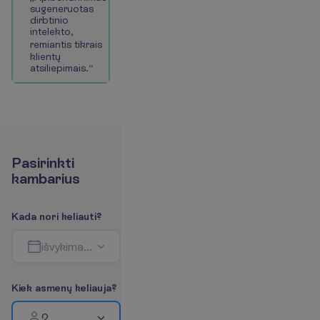
s
u
g
e
n
e
r
u
o
t
a
s
d
i
r
b
t
i
n
i
o
i
n
t
e
l
e
k
t
o
,
r
e
m
i
a
n
t
i
s
t
i
k
r
a
i
s
k
l
i
e
n
t
ų
a
t
s
i
l
i
e
p
i
m
a
i
s
.
“
P
a
s
i
r
i
n
k
t
i
k
a
m
b
a
r
i
u
s
K
a
d
a
n
o
r
i
k
e
l
i
a
u
t
i
?
i
š
v
y
k
i
m
a
s
-
g
r
į
ž
i
m
a
s
K
i
e
k
a
s
m
e
n
ų
k
e
l
i
a
u
j
a
?
2