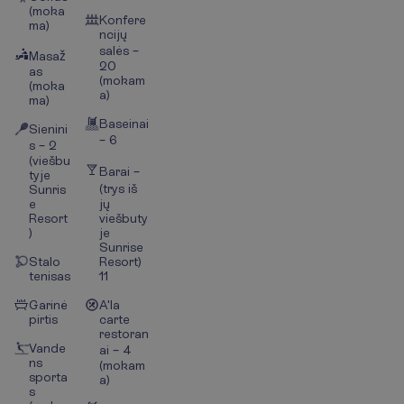
(moka
Konfere
ma)
ncijų
salės –
Masaž
20
as
(mokam
(moka
a)
ma)
Baseinai
Sienini
– 6
s – 2
(viešbu
Barai –
tyje
(trys iš
Sunris
e
jų
Resort
viešbuty
)
je
Sunrise
Stalo
Resort)
tenisas
11
Garinė
A'la
pirtis
carte
restoran
Vande
ai – 4
ns
(mokam
sporta
a)
s