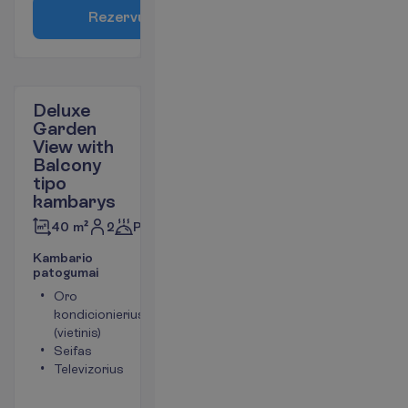
R
e
z
e
r
v
u
o
t
i
Deluxe
Garden
View with
Balcony
tipo
kambarys
2
Pusryčiai
40 m²
K
a
m
b
a
r
i
o
p
a
t
o
g
u
m
a
i
Oro
Tualetas
kondicionierius
Bevielis
(vietinis)
internetas
Seifas
Plaukų
Televizorius
džiovintuvas
Mini baras
(mokama)