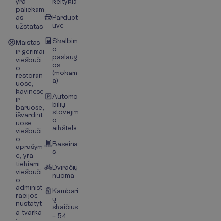
yra
keitykla
paliekam
as
Parduot
uvė
užstatas
Skalbim
Maistas
o
ir gėrimai
paslaug
viešbuči
os
o
(mokam
restoran
a)
uose,
kavinėse
Automo
ir
bilių
baruose,
stovėjim
išvardint
o
uose
aikštelė
viešbuči
o
Baseina
aprašym
s
e, yra
tiekiami
Dviračių
viešbuči
nuoma
o
administ
Kambari
racijos
ų
nustatyt
skaičius
a tvarka
– 54