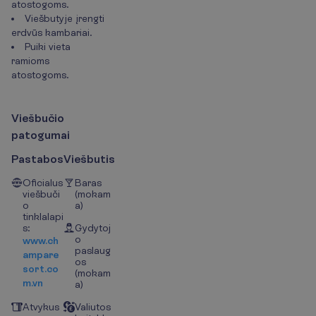
atostogoms.
Viešbutyje įrengti
erdvūs kambariai.
Puiki vieta
ramioms
atostogoms.
V
i
e
š
b
u
č
i
o
p
a
t
o
g
u
m
a
i
Pastabos
Viešbutis
Oficialus
Baras
viešbuči
(mokam
o
a)
tinklalapi
s:
Gydytoj
o
www.ch
paslaug
ampare
os
sort.co
(mokam
m.vn
a)
Atvykus
Valiutos