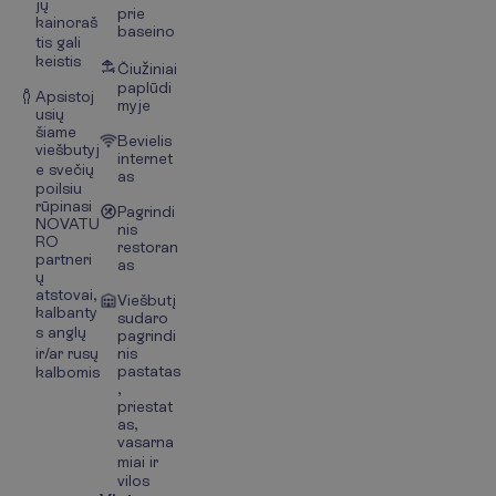
jų
prie
kainoraš
baseino
tis gali
keistis
Čiužiniai
paplūdi
Apsistoj
myje
usių
šiame
Bevielis
viešbutyj
internet
e svečių
as
poilsiu
rūpinasi
Pagrindi
NOVATU
nis
RO
restoran
partneri
as
ų
atstovai,
Viešbutį
kalbanty
sudaro
s anglų
pagrindi
ir/ar rusų
nis
pastatas
kalbomis
,
priestat
as,
vasarna
miai ir
vilos