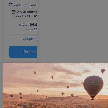
I
š
v
y
k
i
m
o
m
i
e
s
t
a
s
:
V
i
l
n
i
u
s
10 n. viešbutyje
(11 n. iš viso)
2027-01-17
 - 
2027-01-28
1649.00
I
š
v
i
s
o
:
€/asm.
I
š
v
i
s
o
3298.00
€/grupei
A
p
i
e
s
k
r
y
d
į
R
e
z
e
r
v
u
o
t
i
Deluxe
Garden
View with
Balcony
tipo
kambarys
Pusryčiai