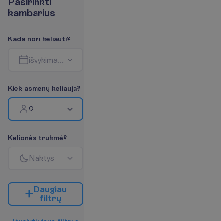
P
a
s
i
r
i
n
k
t
i
k
a
m
b
a
r
i
u
s
K
a
d
a
n
o
r
i
k
e
l
i
a
u
t
i
?
i
š
v
y
k
i
m
a
s
-
g
r
į
ž
i
m
a
s
K
i
e
k
a
s
m
e
n
ų
k
e
l
i
a
u
j
a
?
2
K
e
l
i
o
n
ė
s
t
r
u
k
m
ė
?
N
a
k
t
y
s
D
a
u
g
i
a
u
f
i
l
t
r
ų
I
š
v
a
l
y
t
i
v
i
s
u
s
f
i
l
t
r
u
s