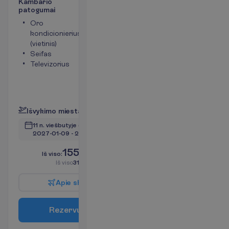
K
a
m
b
a
r
i
o
p
a
t
o
g
u
m
a
i
Oro
Tualetas
kondicionierius
Bevielis
(vietinis)
internetas
Seifas
Plaukų
Televizorius
džiovintuvas
Mini baras
(mokama)
P
l
a
č
i
a
u
I
š
v
y
k
i
m
o
m
i
e
s
t
a
s
:
V
i
l
n
i
u
s
11 n. viešbutyje
(13 n. iš viso)
2027-01-09
 - 
2027-01-21
1555.00
I
š
v
i
s
o
:
€/asm.
I
š
v
i
s
o
3110.00
€/grupei
A
p
i
e
s
k
r
y
d
į
R
e
z
e
r
v
u
o
t
i