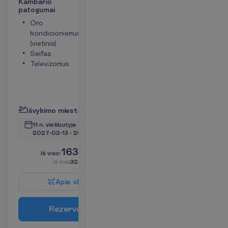
K
a
m
b
a
r
i
o
p
a
t
o
g
u
m
a
i
Oro
Tualetas
kondicionierius
Bevielis
(vietinis)
internetas
Seifas
Plaukų
Televizorius
džiovintuvas
Mini baras
(mokama)
P
l
a
č
i
a
u
I
š
v
y
k
i
m
o
m
i
e
s
t
a
s
:
V
i
l
n
i
u
s
11 n. viešbutyje
(13 n. iš viso)
2027-02-13
 - 
2027-02-25
1639.00
I
š
v
i
s
o
:
€/asm.
I
š
v
i
s
o
3278.00
€/grupei
A
p
i
e
s
k
r
y
d
į
R
e
z
e
r
v
u
o
t
i