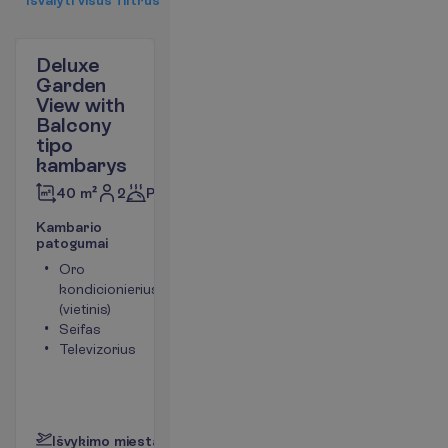
Deluxe
Garden
View with
Balcony
tipo
kambarys
2
Pusryčiai
40 m²
K
a
m
b
a
r
i
o
p
a
t
o
g
u
m
a
i
Oro
Tualetas
kondicionierius
Bevielis
(vietinis)
internetas
Seifas
Plaukų
Televizorius
džiovintuvas
Mini baras
(mokama)
P
l
a
č
i
a
u
I
š
v
y
k
i
m
o
m
i
e
s
t
a
s
:
V
i
l
n
i
u
s