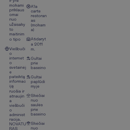
ir yra
mokami
A'la
priklaus
carte
omai
restoran
nuo
as
užsisaky
(mokam
to
a)
maitinim
Atidaryt
o tipo
a 2011
Viešbuči
m.
o
internet
Gultai
o
prie
svetainėj
baseino
e
pateiktą
Gultai
informac
paplūdi
iją
myje
ruošia ir
Skėčiai
atnaujin
nuo
a
saulės
viešbuči
prie
o
baseino
administ
racija.
Skėčiai
NOVATU
nuo
RAS