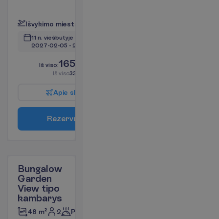
P
l
a
č
i
a
u
I
š
v
y
k
i
m
o
m
i
e
s
t
a
s
:
V
i
l
n
i
u
s
11 n. viešbutyje
(13 n. iš viso)
2027-02-05
 - 
2027-02-17
1659.00
I
š
v
i
s
o
:
€/asm.
I
š
v
i
s
o
3318.00
€/grupei
A
p
i
e
s
k
r
y
d
į
R
e
z
e
r
v
u
o
t
i
Bungalow
Garden
View tipo
kambarys
2
Pusryčiai
48 m²