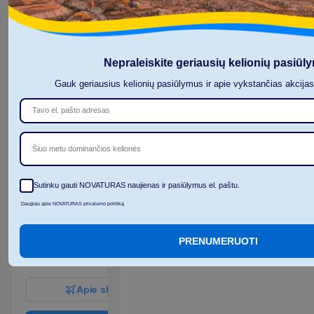
2
ir
40 m²
vakarienė
K
a
m
b
a
r
i
o
p
a
t
o
g
u
m
a
i
Nepraleiskite geriausių kelionių pasiūl
Oro
Tualetas
Gauk geriausius kelionių pasiūlymus ir apie vykstančias akcija
kondicionierius
Bevielis
(vietinis)
internetas
Seifas
Plaukų
Televizorius
džiovintuvas
Mini baras
Šiuo metu dominančios kelionės
(mokama)
P
l
a
č
i
a
u
Sutinku gauti NOVATURAS naujienas ir pasiūlymus el. paštu.
I
š
v
y
k
i
m
o
m
i
e
s
t
a
s
:
V
i
l
n
i
u
s
Daugiau apie NOVATURAS privalumo politiką
11 n. viešbutyje
(12 n. iš viso)
2027-01-23
 - 
2027-02-04
PRENUMERUOTI
1655.00
I
š
v
i
s
o
:
€/asm.
I
š
v
i
s
o
3310.00
€/grupei
A
p
i
e
s
k
r
y
d
į