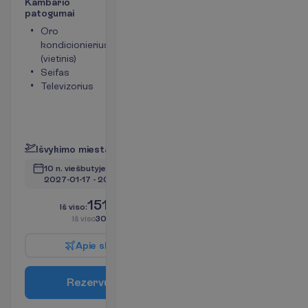
K
a
m
b
a
r
i
o
p
a
t
o
g
u
m
a
i
Oro
Tualetas
kondicionierius
Bevielis
(vietinis)
internetas
Seifas
Plaukų
Televizorius
džiovintuvas
Mini baras
(mokama)
P
l
a
č
i
a
u
I
š
v
y
k
i
m
o
m
i
e
s
t
a
s
:
V
i
l
n
i
u
s
10 n. viešbutyje
(11 n. iš viso)
2027-01-17
 - 
2027-01-28
1515.00
I
š
v
i
s
o
:
€/asm.
I
š
v
i
s
o
3030.00
€/grupei
A
p
i
e
s
k
r
y
d
į
R
e
z
e
r
v
u
o
t
i