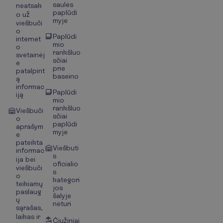
saulės
neatsak
paplūdi
o už
myje
viešbuči
o
Paplūdi
internet
mio
o
rankšluo
svetainėj
sčiai
e
prie
patalpint
baseino
ą
informac
Paplūdi
iją
mio
rankšluo
Viešbuči
sčiai
o
paplūdi
aprašym
myje
e
pateikta
Viešbuti
informac
s
ija bei
oficialio
viešbuči
s
o
kategori
teikiamų
jos
paslaug
šalyje
ų
neturi
sąrašas,
laikas ir
Čiužiniai