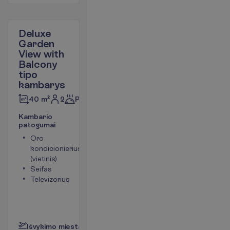
Deluxe
Garden
View with
Balcony
tipo
kambarys
2
Pusryčiai
40 m²
K
a
m
b
a
r
i
o
p
a
t
o
g
u
m
a
i
Oro
Tualetas
kondicionierius
Bevielis
(vietinis)
internetas
Seifas
Plaukų
Televizorius
džiovintuvas
Mini baras
(mokama)
P
l
a
č
i
a
u
I
š
v
y
k
i
m
o
m
i
e
s
t
a
s
:
V
i
l
n
i
u
s