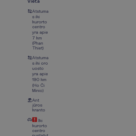
Vieta
Atstuma
s iki
kurorto
centro
yra apie
7 km
(Phan
Thiet)
Atstuma
s iki oro
uosto
yra apie
190 km
(Ho Či
Minio)
Ant
jūros
kranto
Iki
kurorto
centro
nustatyt