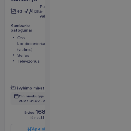
Pusryčiai
2
ir
40 m²
vakarienė
K
a
m
b
a
r
i
o
p
a
t
o
g
u
m
a
i
Oro
Tualetas
kondicionierius
Bevielis
(vietinis)
internetas
Seifas
Plaukų
Televizorius
džiovintuvas
Mini baras
(mokama)
P
l
a
č
i
a
u
I
š
v
y
k
i
m
o
m
i
e
s
t
a
s
:
V
i
l
n
i
u
s
11 n. viešbutyje
(13 n. iš viso)
2027-01-02
 - 
2027-01-14
1685.00
I
š
v
i
s
o
:
€/asm.
I
š
v
i
s
o
3370.00
€/grupei
A
p
i
e
s
k
r
y
d
į