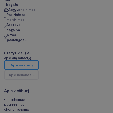
bagažu
Apgyvendinimas
Pasirinktas
maitinimas
Atstovo
pagalba
Kitos
paslaugos...
S
k
a
i
t
y
t
i
d
a
u
g
i
a
u
a
p
i
e
š
i
ą
l
o
k
a
c
i
j
ą
A
p
i
e
v
i
e
š
b
u
t
į
A
p
i
e
k
e
l
i
o
n
ė
s
k
r
y
p
t
į
/
Ž
e
m
ė
l
a
p
i
s
A
p
i
e
v
i
e
š
b
u
t
į
Tinkamas
pasirinkimas
ekonomiškoms