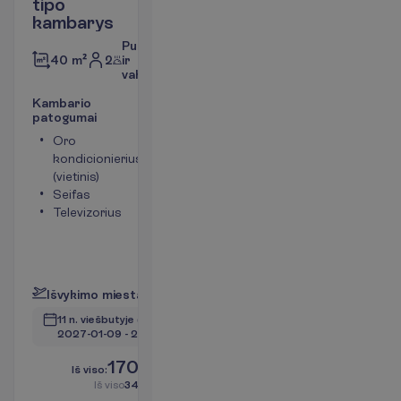
tipo
kambarys
Pusryčiai
2
ir
40 m²
vakarienė
K
a
m
b
a
r
i
o
p
a
t
o
g
u
m
a
i
Oro
Tualetas
kondicionierius
Bevielis
(vietinis)
internetas
Seifas
Plaukų
Televizorius
džiovintuvas
Mini baras
(mokama)
P
l
a
č
i
a
u
I
š
v
y
k
i
m
o
m
i
e
s
t
a
s
:
V
i
l
n
i
u
s
11 n. viešbutyje
(13 n. iš viso)
2027-01-09
 - 
2027-01-21
1705.00
I
š
v
i
s
o
:
€/asm.
I
š
v
i
s
o
3410.00
€/grupei