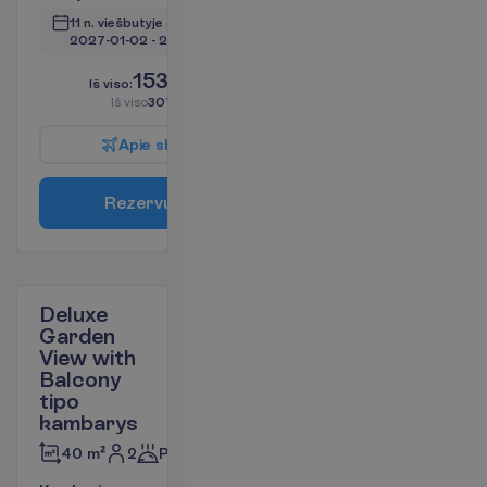
11 n. viešbutyje
(13 n. iš viso)
2027-01-02
 - 
2027-01-14
1535.00
I
š
v
i
s
o
:
€/asm.
I
š
v
i
s
o
3070.00
€/grupei
A
p
i
e
s
k
r
y
d
į
R
e
z
e
r
v
u
o
t
i
Deluxe
Garden
View with
Balcony
tipo
kambarys
2
Pusryčiai
40 m²