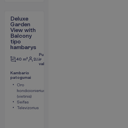
Deluxe
Garden
View with
Balcony
tipo
kambarys
Pusryčiai
2
ir
40 m²
vakarienė
K
a
m
b
a
r
i
o
p
a
t
o
g
u
m
a
i
Oro
Tualetas
kondicionierius
Bevielis
(vietinis)
internetas
Seifas
Plaukų
Televizorius
džiovintuvas
Mini baras
(mokama)
P
l
a
č
i
a
u