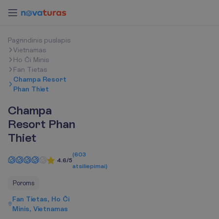
P
a
g
r
i
n
d
i
n
i
s
p
u
s
l
a
p
i
s
Vietnamas
Ho Či Minis
Fan Tietas
Champa Resort
Phan Thiet
Champa
Resort Phan
Thiet
(
603
4.6/5
atsiliepimai
)
Poroms
Fan Tietas, Ho Či
Minis, Vietnamas