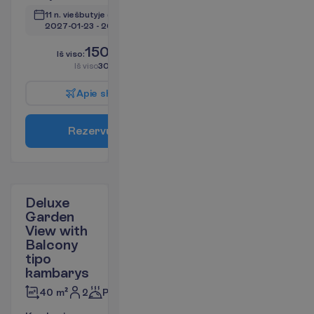
11 n. viešbutyje
(12 n. iš viso)
2027-01-23
 - 
2027-02-04
1505.00
I
š
v
i
s
o
:
€/asm.
I
š
v
i
s
o
3010.00
€/grupei
A
p
i
e
s
k
r
y
d
į
R
e
z
e
r
v
u
o
t
i
Deluxe
Garden
View with
Balcony
tipo
kambarys
2
Pusryčiai
40 m²