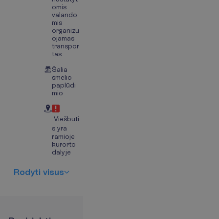
omis
valando
mis
organizu
ojamas
transpor
tas
Šalia
smėlio
paplūdi
mio
Viešbuti
s yra
ramioje
kurorto
dalyje
R
o
d
y
t
i
v
i
s
u
s