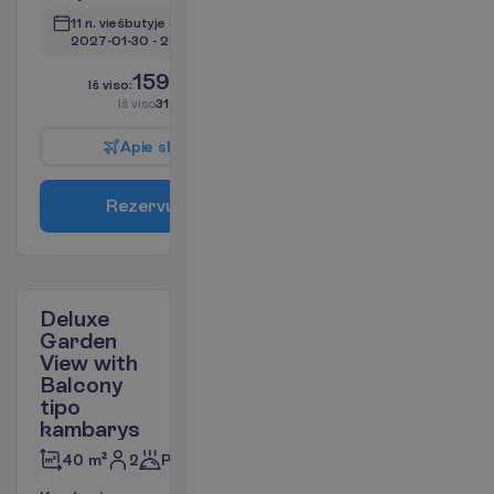
11 n. viešbutyje
(13 n. iš viso)
2027-01-30
 - 
2027-02-11
1599.00
I
š
v
i
s
o
:
€/asm.
I
š
v
i
s
o
3198.00
€/grupei
A
p
i
e
s
k
r
y
d
į
R
e
z
e
r
v
u
o
t
i
Deluxe
Garden
View with
Balcony
tipo
kambarys
2
Pusryčiai
40 m²