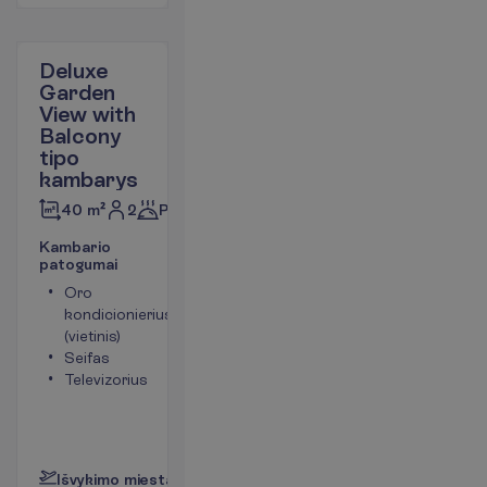
Deluxe
Garden
View with
Balcony
tipo
kambarys
2
Pusryčiai
40 m²
K
a
m
b
a
r
i
o
p
a
t
o
g
u
m
a
i
Oro
Tualetas
kondicionierius
Bevielis
(vietinis)
internetas
Seifas
Plaukų
Televizorius
džiovintuvas
Mini baras
(mokama)
P
l
a
č
i
a
u
I
š
v
y
k
i
m
o
m
i
e
s
t
a
s
:
V
i
l
n
i
u
s