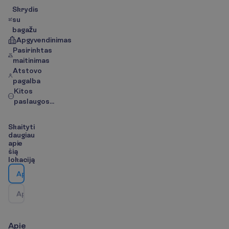
Skrydis
su
bagažu
Apgyvendinimas
Pasirinktas
maitinimas
Atstovo
pagalba
Kitos
paslaugos...
S
k
a
i
t
y
t
i
d
a
u
g
i
a
u
a
p
i
e
š
i
ą
l
o
k
a
c
i
j
ą
A
p
i
e
v
i
e
š
b
u
t
į
A
p
i
e
k
e
l
i
o
n
ė
s
k
r
y
p
t
į
/
Ž
e
m
ė
l
a
p
i
s
A
p
i
e