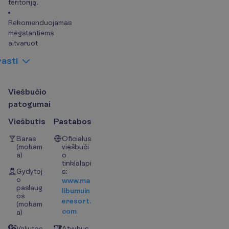
teritoriją.
Rekomenduojamas
mėgstantiems
aitvaruot
r
a
s
t
i
V
i
e
š
b
u
č
i
o
p
a
t
o
g
u
m
a
i
Viešbutis
Pastabos
Baras
Oficialus
(mokam
viešbuči
a)
o
tinklalapi
Gydytoj
s:
o
www.ma
paslaug
libumuin
os
eresort.
(mokam
com
a)
Valiutos
Atvykus