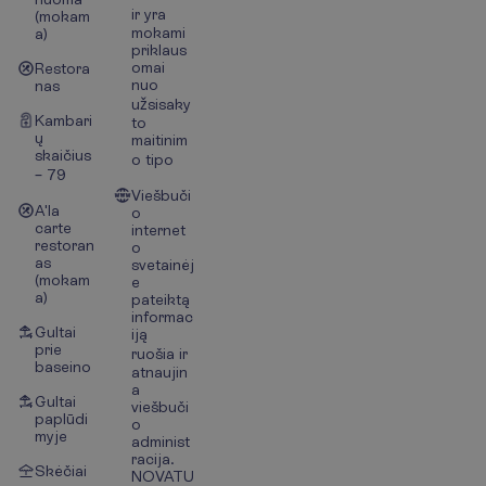
ir yra
(mokam
mokami
a)
priklaus
omai
Restora
nuo
nas
užsisaky
Kambari
to
ų
maitinim
skaičius
o tipo
– 79
Viešbuči
A'la
o
carte
internet
restoran
o
as
svetainėj
(mokam
e
a)
pateiktą
informac
Gultai
iją
prie
ruošia ir
baseino
atnaujin
a
Gultai
viešbuči
paplūdi
o
myje
administ
racija.
Skėčiai
NOVATU