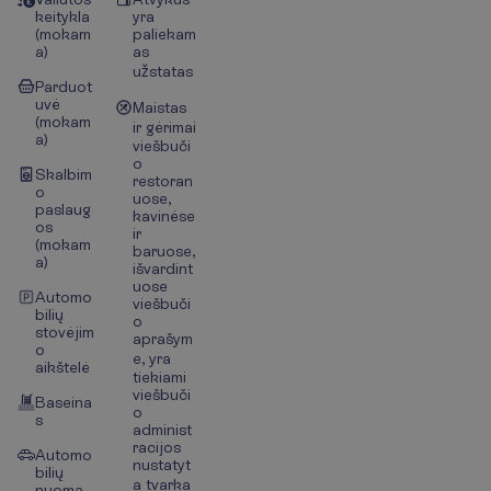
keitykla
yra
(mokam
paliekam
a)
as
užstatas
Parduot
uvė
Maistas
(mokam
ir gėrimai
a)
viešbuči
o
Skalbim
restoran
o
uose,
paslaug
kavinėse
os
ir
(mokam
baruose,
a)
išvardint
uose
Automo
viešbuči
bilių
o
stovėjim
aprašym
o
e, yra
aikštelė
tiekiami
viešbuči
Baseina
o
s
administ
racijos
Automo
nustatyt
bilių
a tvarka
nuoma