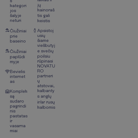
s
jų
kategori
kainoraš
jos
šalyje
tis gali
neturi
keistis
Apsistoj
Čiužiniai
usių
prie
šiame
baseino
viešbutyj
e svečių
Čiužiniai
poilsiu
paplūdi
rūpinasi
myje
NOVATU
RO
Bevielis
partneri
internet
ų
as
atstovai,
kalbanty
Komplek
są
s anglų
sudaro
ir/ar rusų
pagrindi
kalbomis
nis
pastatas
ir
vasarna
miai