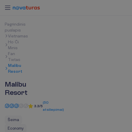
P
a
g
r
i
n
d
i
n
i
s
p
u
s
l
a
p
i
s
Vietnamas
Ho Či
Minis
Fan
Tietas
Malibu
Resort
Malibu
Resort
(
50
3.3/5
atsiliepimai
)
Šeima
Economy