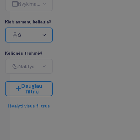
i
š
v
y
k
i
m
a
s
-
g
r
į
ž
i
m
a
s
K
i
e
k
a
s
m
e
n
ų
k
e
l
i
a
u
j
a
?
2
K
e
l
i
o
n
ė
s
t
r
u
k
m
ė
?
N
a
k
t
y
s
D
a
u
g
i
a
u
f
i
l
t
r
ų
I
š
v
a
l
y
t
i
v
i
s
u
s
f
i
l
t
r
u
s
Bungalow
Garden
View