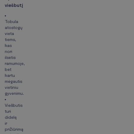
v
i
e
š
b
u
t
į
Tobula
atostogų
vieta
tiems,
kas
nori
ilsėtis
ramumoje,
bet
kartu
mėgautis
vietiniu
gyvenimu.
Viešbutis
turi
didelę
ir
prižiūrimą