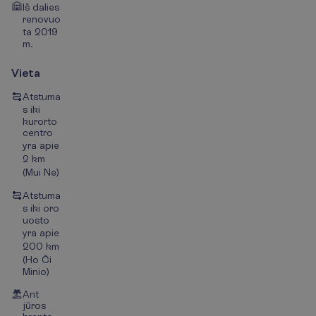
Iš dalies
renovuo
ta 2019
m.
Vieta
Atstuma
s iki
kurorto
centro
yra apie
2 km
(Mui Ne)
Atstuma
s iki oro
uosto
yra apie
200 km
(Ho Či
Minio)
Ant
jūros