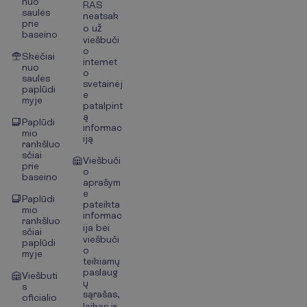
nuo
RAS
saulės
neatsak
prie
o už
baseino
viešbuči
o
Skėčiai
internet
nuo
o
saulės
svetainėj
paplūdi
e
myje
patalpint
ą
Paplūdi
informac
mio
iją
rankšluo
sčiai
Viešbuči
prie
o
baseino
aprašym
e
Paplūdi
pateikta
mio
informac
rankšluo
ija bei
sčiai
viešbuči
paplūdi
o
myje
teikiamų
paslaug
Viešbuti
ų
s
sąrašas,
oficialio
laikas ir