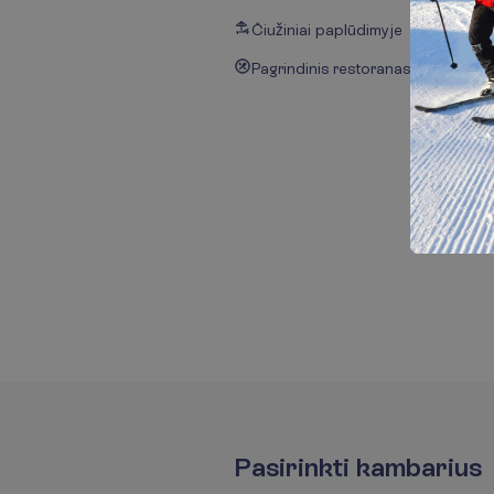
Čiužiniai paplūdimyje
Pagrindinis restoranas
P
a
s
i
r
i
n
k
t
i
k
a
m
b
a
r
i
u
s