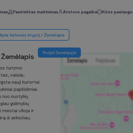
imas
Pasirinktas maitinimas
Atstovo pagalba
Kitos paslaugos
A
p
i
e
k
e
l
i
o
n
ė
s
k
r
y
p
t
į
/
Ž
e
m
ė
l
a
p
i
s
R
o
d
y
t
i
ž
e
m
ė
l
a
p
y
j
e
Ž
e
m
ė
l
a
p
i
s
jos turizmo
tas, vaisiai,
ygsta nauji kurortai
aukiniai paplūdimiai.
 nuo nuotykių
giau galimybių
miestai vilioja ir
ūrą iš anksčiau.