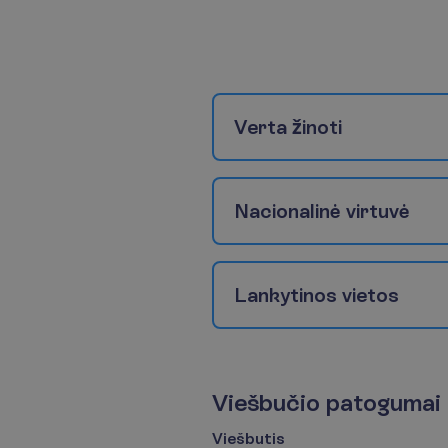
V
e
r
t
a
ž
i
n
o
t
i
N
a
c
i
o
n
a
l
i
n
ė
v
i
r
t
u
v
ė
L
a
n
k
y
t
i
n
o
s
v
i
e
t
o
s
V
i
e
š
b
u
č
i
o
p
a
t
o
g
u
m
a
i
Viešbutis