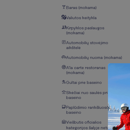
Baras (mokama)
Valiutos keitykla
Kirpyklos paslaugos
(mokama)
Automobilių stovėjimo
aikštelė
Automobilių nuoma (mokama)
A'la carte restoranas
(mokama)
Gultai prie baseino
Skėčiai nuo saulės prie
baseino
Paplūdimio rankšluosčiai prie
baseino
Viešbutis oficialios
kategorijos šalyje neturi