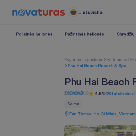
Lietuviškai
Poilsinės kelionės
Pažintinės kelionės
Skrydžių b
P
a
g
r
i
n
d
i
n
i
s
p
u
s
l
a
p
i
s
Vietnamas
Ho
Phu Hai Beach Resort & Spa
Phu Hai Beach 
4.6/5
(
591
atsiliepimai
)
Šeima
Fan Tietas, Ho Či Minis, Vietna