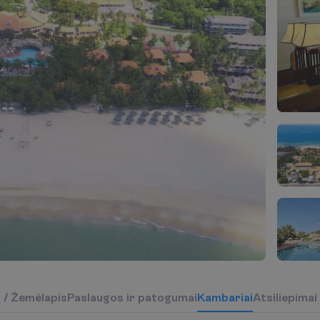
į
/
Ž
e
m
ė
l
a
p
i
s
P
a
s
l
a
u
g
o
s
i
r
p
a
t
o
g
u
m
a
i
K
a
m
b
a
r
i
a
i
Atsiliepimai