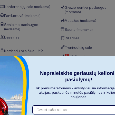
Konferencijų salė (mokama)
Grožio centro paslaugos
(mokama)
Parduotuvė (mokama)
Masažas (mokama)
Skalbimo paslaugos
(mokama)
Sauna (mokama)
Baseinas
Biliardas
Treniruoklių salė
Kambarių skaičius – 112
Viešbutyje yra
Renovuota 2022 m.
sveikatingumo centras
(mokama)
Nepraleiskite geriausių kelion
Gultai paplūdimyje
pasiūlymų!
Skėčiai nuo saulės
paplūdimyje
Tik prenumeratoriams - ankstyviausia informacija
akcijas, paskutinės minutės pasiūlymus ir kelio
Paplūdimio rankšluosčiai
naujienas.
paplūdimyje
Čiužiniai prie baseino