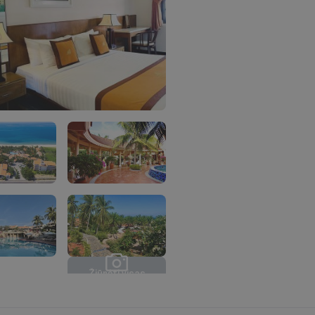
Ž
i
ū
r
ė
t
i
v
i
s
a
s
n
u
o
t
r
a
u
k
a
s
(
1
8
)