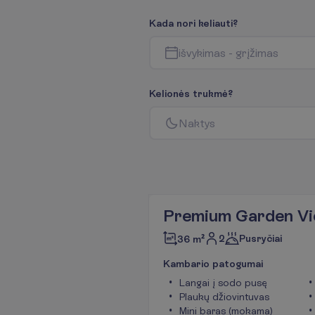
K
a
d
a
n
o
r
i
k
e
l
i
a
u
t
i
?
i
š
v
y
k
i
m
a
s
-
g
r
į
ž
i
m
a
s
K
e
l
i
o
n
ė
s
t
r
u
k
m
ė
?
N
a
k
t
y
s
Premium Garden Vi
2
Pusryčiai
36 m²
K
a
m
b
a
r
i
o
p
a
t
o
g
u
m
a
i
Langai į sodo pusę
Plaukų džiovintuvas
Mini baras (mokama)