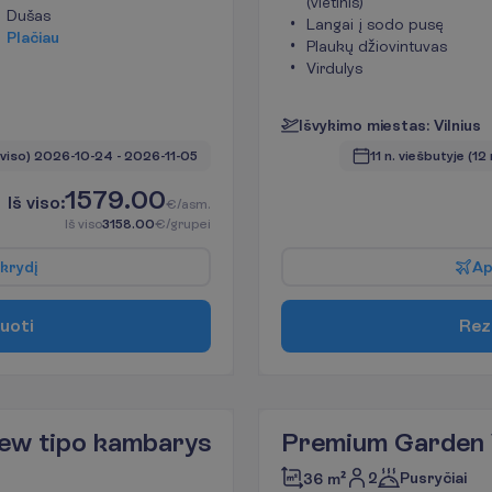
(vietinis)
Dušas
Langai į sodo pusę
P
l
a
č
i
a
u
Plaukų džiovintuvas
Virdulys
I
š
v
y
k
i
m
o
m
i
e
s
t
a
s
:
V
i
l
n
i
u
s
 viso)
2026-10-24
 - 
2026-11-05
11 n. viešbutyje
(12 
1579.00
I
š
v
i
s
o
:
€/asm.
I
š
v
i
s
o
3158.00
€/grupei
k
r
y
d
į
A
u
o
t
i
R
e
z
ew tipo kambarys
Premium Garden 
2
Pusryčiai
36 m²