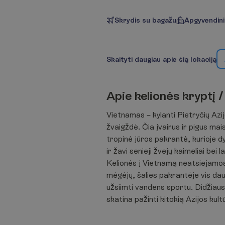
Skrydis su bagažu
Apgyvendin
S
k
a
i
t
y
t
i
d
a
u
g
i
a
u
a
p
i
e
š
i
ą
l
o
k
a
c
i
j
ą
A
p
i
e
k
e
l
i
o
n
ė
s
k
r
y
p
t
į
/
Vietnamas – kylanti Pietryčių Azi
žvaigždė. Čia įvairus ir pigus mais
tropinė jūros pakrantė, kurioje d
ir žavi senieji žvejų kaimeliai bei l
Kelionės į Vietnamą neatsiejamos
mėgėjų, šalies pakrantėje vis dau
užsiimti vandens sportu. Didžiausi 
skatina pažinti kitokią Azijos kult