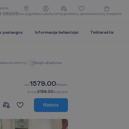
g
e
n
t
u
1 06005
K
u
r
į
s
i
g
y
t
i
M
a
n
o
p
a
s
k
y
r
a
P
a
l
y
g
i
n
t
i
N
o
r
ų
s
ą
r
a
š
a
s
K
e
l
i
o
n
i
ų
k
r
e
p
š
e
l
i
s
s paslaugos
Informacija keliautojui
Tinklaraštis
n
a
l
i
z
u
o
t
i
k
e
l
i
o
n
ę
B
a
i
g
t
i
u
ž
s
a
k
y
m
ą
3
1579.00
n
u
o
€/asm.
3158.00
I
š
v
i
s
o
€/grupei
R
i
n
k
t
i
s