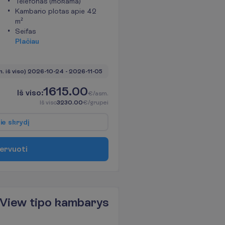
Telefonas (mokama)
Kambario plotas apie 42
m²
Seifas
P
l
a
č
i
a
u
n. iš viso)
2026-10-24
 - 
2026-11-05
1615.00
I
š
v
i
s
o
:
€/asm.
I
š
v
i
s
o
3230.00
€/grupei
p
i
e
s
k
r
y
d
į
e
r
v
u
o
t
i
View tipo kambarys