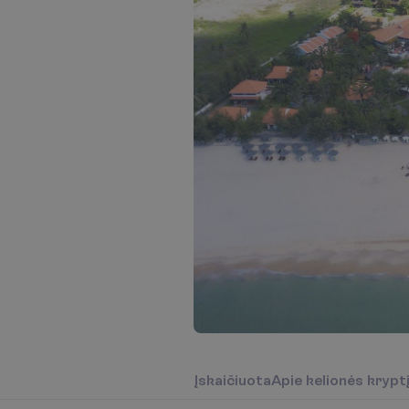
Į
s
k
a
i
č
i
u
o
t
a
A
p
i
e
k
e
l
i
o
n
ė
s
k
r
y
p
t