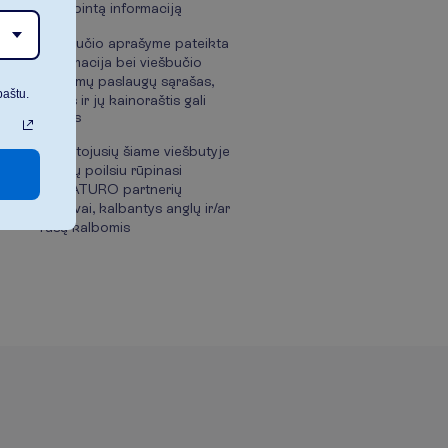
patalpintą informaciją
Viešbučio aprašyme pateikta
informacija bei viešbučio
teikiamų paslaugų sąrašas,
paštu.
laikas ir jų kainoraštis gali
keistis
Apsistojusių šiame viešbutyje
svečių poilsiu rūpinasi
NOVATURO partnerių
atstovai, kalbantys anglų ir/ar
rusų kalbomis