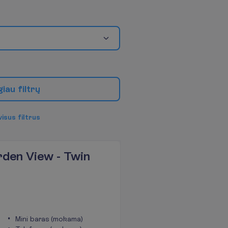
g
i
a
u
f
i
l
t
r
ų
v
i
s
u
s
f
i
l
t
r
u
s
den View - Twin
Mini baras (mokama)