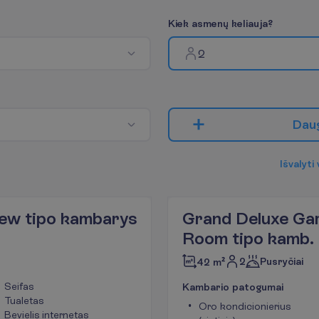
K
i
e
k
a
s
m
e
n
ų
k
e
l
i
a
u
j
a
?
2
D
a
u
I
š
v
a
l
y
t
i
ew tipo kambarys
Grand Deluxe Gar
Room tipo kamb.
2
Pusryčiai
42 m²
Seifas
K
a
m
b
a
r
i
o
p
a
t
o
g
u
m
a
i
Tualetas
Oro kondicionierius
Bevielis internetas