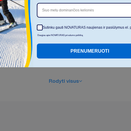
Bevielis internetas
Šiuo metu dominančios kelionės
Viešbutį sudaro 4 pastatai
Sutinku gauti NOVATURAS naujienas ir pasiūlymus el. 
Daugiau apie NOVATURAS privalumo politiką
PRENUMERUOTI
R
o
d
y
t
i
v
i
s
u
s