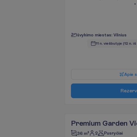
I
š
v
y
k
i
m
o
m
i
e
s
t
a
s
:
V
i
l
n
i
u
s
11 n. viešbutyje
(12 n. iš
A
p
i
e
s
R
e
z
e
r
v
Premium Garden Vi
2
Pusryčiai
36 m²