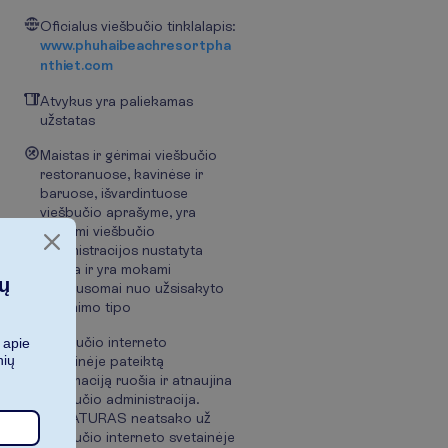
Oficialus viešbučio tinklalapis:
www.phuhaibeachresortpha
nthiet.com
Atvykus yra paliekamas
užstatas
Maistas ir gėrimai viešbučio
restoranuose, kavinėse ir
baruose, išvardintuose
viešbučio aprašyme, yra
tiekiami viešbučio
administracijos nustatyta
tvarka ir yra mokami
ių
priklausomai nuo užsisakyto
maitinimo tipo
Viešbučio interneto
 apie
nių
svetainėje pateiktą
informaciją ruošia ir atnaujina
viešbučio administracija.
NOVATURAS neatsako už
viešbučio interneto svetainėje