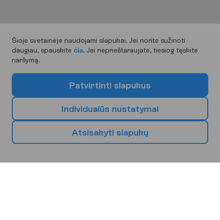
Šioje svetainėje naudojami slapukai. Jei norite sužinoti
daugiau, spauskite
čia
. Jei neprieštaraujate, tiesiog tęskite
naršymą.
P
a
t
v
i
r
t
i
n
t
i
s
l
a
p
u
k
u
s
I
n
d
i
v
i
d
u
a
l
ū
s
n
u
s
t
a
t
y
m
a
i
P
a
s
i
r
i
n
k
s
a
v
o
k
i
t
ą
k
e
l
i
o
n
i
ų
k
r
y
p
t
į
A
t
s
i
s
a
k
y
t
i
s
l
a
p
u
k
ų
Europa
Afrika
Azija
Bulgarija
Ispanija
Graikija
Burgasas
Malaga
Kerkyra (Korfu)
Barselona
Heraklionas (Kreta)