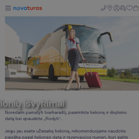
eing Traveling
lionių išvykimai
Norėdami pamatyti tvarkaraštį, pasirinkite kelionę ir išvykimo
datą bei spauskite „Rodyti“.
Jeigu jau esate užsisakę kelionę, rekomenduojame naudotis
paieška pagal kelionės datą ir rezervacijos numerį, kurį galite