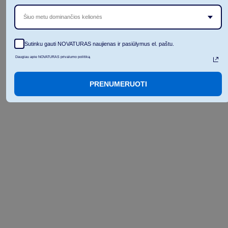
Šiuo metu dominančios kelionės
Sutinku gauti NOVATURAS naujienas ir pasiūlymus el. paštu.
Daugiau apie NOVATURAS privalumo politiką
PRENUMERUOTI